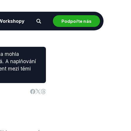
Workshopy
Podpořte nás
da mohla
á. A naplňování
ent mezi těmi