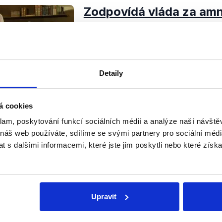
Zodpovídá vláda za amn
6. ledna 2013
Nový rok je plný dění na politické
vyvrcholení prezidentské volební 
odstupující prezident Klaus se svo
Detaily
stala hlavním tématem médií a disk
Číst dál
OVĚŘENO
á cookies
klam, poskytování funkcí sociálních médií a analýze naší návšt
 náš web používáte, sdílíme se svými partnery pro sociální média
 s dalšími informacemi, které jste jim poskytli nebo které získa
Soci
sletteru nebo
Nenecht
Upravit
delně přinášíme shrnutí
z Dema
 Začněte nás odebírat, a
příspě