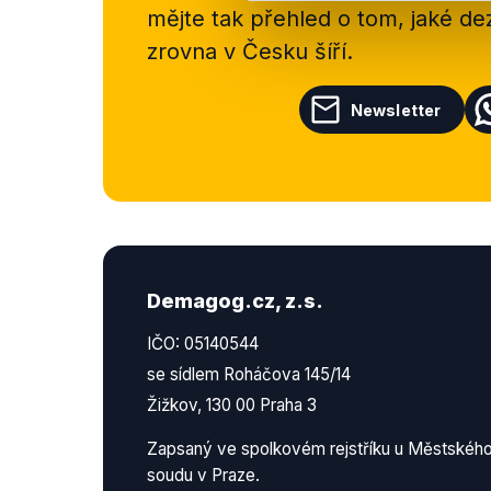
mějte tak přehled o tom, jaké d
zrovna v Česku šíří.
Newsletter
Demagog.cz, z.s.
IČO: 05140544
se sídlem Roháčova 145/14
Žižkov, 130 00 Praha 3
Zapsaný ve spolkovém rejstříku u Městskéh
soudu v Praze.