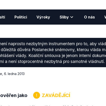
ítí
Politici
Výroky
Sliby
O nás
není naprosto nezbytným instrumentem pro to, aby vlá
e důležitá důvěra Poslanecké sněmovny, kterou vláda m
lášení vlády. Koaliční smlouva je jenom interní dokum
ami a není stoprocentně nezbytná pro samotné vládnutí.
ce
,
6. ledna 2013
 ověřen jako
ZAVÁDĚJÍCÍ