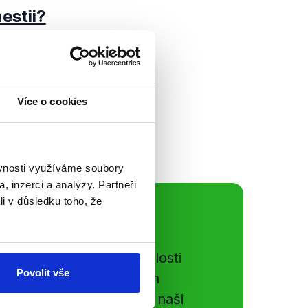
estii?
 scéně. K
kampaně se přidal
u amnestií. Ta se
Více o cookies
utovali o...
ěvnosti využíváme soubory
, inzerci a analýzy. Partneři
li v důsledku toho, že
ální sítě
e si ujít nejnovější události
Povolit vše
gog.cz. Sdílením našich
vků přátelům podpoříte naši