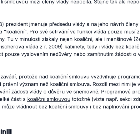
li smlouvou mezi členy vlády nepočítá. Stejně tak ale nep
68) prezident jmenuje předsedu vlády a na jeho návrh členy
a "koaliční". Pro své setrvání ve funkci vláda pouze musí z
 Tu v minulosti získaly nejen koaliční, ale i menšinové (Z
Fischerova vláda z r. 2009) kabinety, tedy i vlády bez koal
tit pouze vyslovením nedůvěry nebo zamítnutím žádosti o 
 zavádí, protože nad koaliční smlouvu vyzdvihuje programo
 právní význam než koaliční smlouva. Rozdíl mezi nimi je 
návání žádosti vlády o důvěru ve sněmovně.
Programové pro
elké části s
koaliční smlouvou
totožné (vizte např. sekci zdr
a může vládnout bez koaliční smlouvy i bez naplňování p
nili