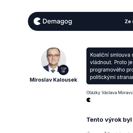
Ze s
Koaliční smlouva 
vládnout. Proto j
programového proh
TOP
09
politickými stran
Miroslav Kalousek
Otázky Václava Morav
Tento výrok byl