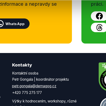
ezinformace a nepravdy se
práci.
WhatsApp
Kontakty
Kontaktní osoba
Petr Gongala | koordinátor projektu
petr.gongala@demagog.cz
+420 775 275 177
o
Výtky k hodnocením, workshopy, různé