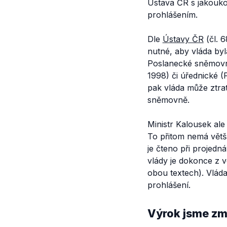
Ústava ČR s jakouko
prohlášením.
Dle
Ústavy ČR
(čl. 
nutné, aby vláda byl
Poslanecké sněmovny.
1998) či úřednické (
pak vláda může ztra
sněmovně.
Ministr Kalousek ale
To přitom nemá větší
je čteno při projed
vlády je dokonce z v
obou textech). Vlád
prohlášení.
Výrok jsme zmí