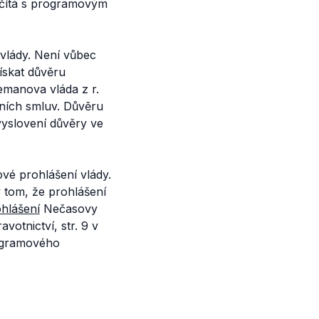
očítá s programovým
 vlády. Není vůbec
ískat důvěru
emanova vláda z r.
ičních smluv. Důvěru
vyslovení důvěry ve
vé prohlášení vlády.
v tom, že prohlášení
hlášení
Nečasovy
avotnictví, str. 9 v
rogramového