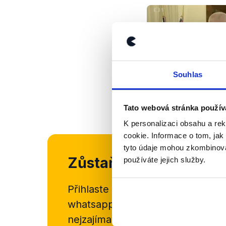
Souhlas
Tato webová stránka použív
K personalizaci obsahu a re
cookie. Informace o tom, jak
tyto údaje mohou zkombinovat
Zůstaňme v kontaktu
používáte jejich služby.
Přihlaste se k odběru našeho
new
whatsappového kanálu, kde pravi
nejzajímavějších článků a analýz.