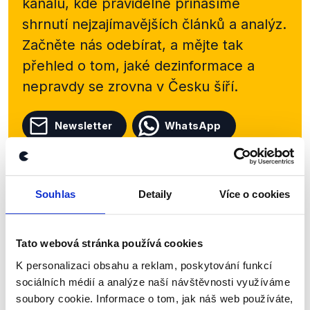
kanálu, kde pravidelně přinášíme
shrnutí nejzajímavějších článků a analýz.
Začněte nás odebírat, a mějte tak
přehled o tom, jaké dezinformace a
nepravdy se zrovna v Česku šíří.
Newsletter
WhatsApp
Sociální sítě
Souhlas
Detaily
Více o cookies
Nenechte si ujít nejnovější události
Tato webová stránka používá cookies
z Demagog.cz. Sdílením našich
K personalizaci obsahu a reklam, poskytování funkcí
příspěvků přátelům podpoříte naši
sociálních médií a analýze naší návštěvnosti využíváme
práci.
soubory cookie. Informace o tom, jak náš web používáte,