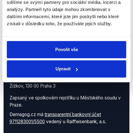
sdílíme se svými partnery pro sociální média, inzerci a
analýzy. Partneři tyto údaje mohou zkombinovat s
dalšími informacemi, které jste jim poskytli nebo které
získali v důsledku toho, že používáte jejich služby.
Povolit vše
Demagog.cz, z.s.
Upravit
IČO: 05140544
se sídlem Roháčova 145/14
Žižkov, 130 00 Praha 3
Zapsaný ve spolkovém rejstříku u Městského soudu v
Praze.
Demagog.cz má
transparentní bankovní účet
9711283001/5500
vedený u Raiffeisenbank, a.s.