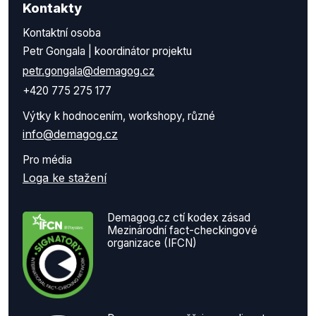
Kontakty
Kontaktní osoba
Petr Gongala | koordinátor projektu
petr.gongala@demagog.cz
+420 775 275 177
Výtky k hodnocením, workshopy, různé
info@demagog.cz
Pro média
Loga ke stažení
Demagog.cz ctí kodex zásad
Mezinárodní fact-checkingové
organizace (IFCN)