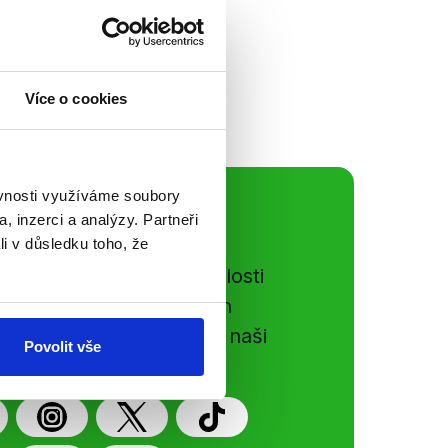
azováni...
Více o cookies
ěvnosti využíváme soubory
ální sítě
, inzerci a analýzy. Partneři
li v důsledku toho, že
e si ujít nejnovější události
gog.cz. Sdílením našich
vků přátelům podpoříte naši
Povolit vše