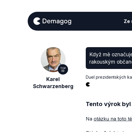
Ze s
Když mě označuje 
rakouským občan
TOP
09
Duel prezidentských ka
Karel
Schwarzenberg
Tento výrok byl
Na
otázku na toto t