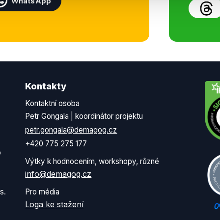
WhatsApp
Kontakty
Kontaktní osoba
Petr Gongala | koordinátor projektu
petr.gongala@demagog.cz
+420 775 275 177
o
Výtky k hodnocením, workshopy, různé
info@demagog.cz
s.
Pro média
Loga ke stažení