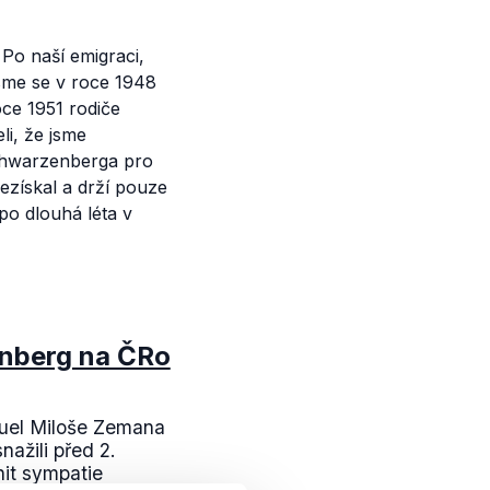
Po naší emigraci,
jsme se v roce 1948
ce 1951 rodiče
li, že jsme
chwarzenberga pro
nezískal a drží pouze
po dlouhá léta v
nberg na ČRo
 duel Miloše Zemana
nažili před 2.
nit sympatie