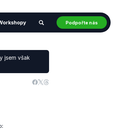
Workshopy
Podpořte nás
dy jsem však
o: