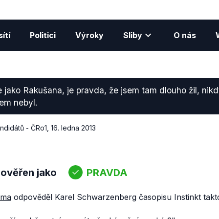
ítí
Politici
Výroky
Sliby
O nás
jako Rakušana, je pravda, že jsem tam dlouho žil, nik
em nebyl.
ndidátů - ČRo1
,
16. ledna 2013
 ověřen jako
PRAVDA
éma
odpověděl Karel Schwarzenberg časopisu Instinkt takt