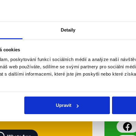
veřejnosti na svou stranu. Byli dot
Číst dál
Detaily
OVĚŘENO
á cookies
klam, poskytování funkcí sociálních médií a analýze naší návšt
Soci
 náš web používáte, sdílíme se svými partnery pro sociální média
 s dalšími informacemi, které jste jim poskytli nebo které získa
sletteru nebo
Nenecht
delně přinášíme shrnutí
z Dema
 Začněte nás odebírat, a
příspě
Upravit
ezinformace a nepravdy se
práci.