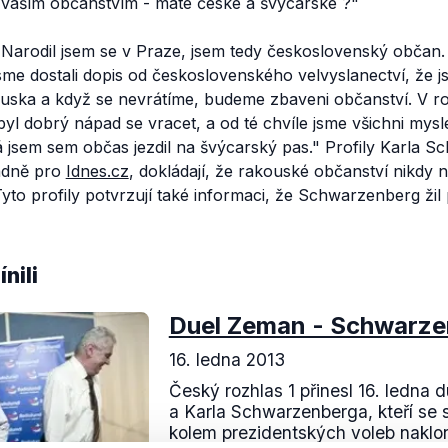
s vaším občanstvím - máte české a švýcarské
?"
Narodil jsem se v Praze, jsem tedy československý občan. 
sme dostali dopis od československého velvyslanectví, že 
ouska a když se nevrátíme, budeme zbaveni občanství. V ro
byl dobrý nápad se vracet, a od té chvíle jsme všichni mysle
 já jsem sem občas jezdil na švýcarský pas."
Profily Karla S
padně pro
Idnes.cz
, dokládají, že rakouské občanství nikdy 
yto profily potvrzují také informaci, že Schwarzenberg žil 
nili
Duel Zeman - Schwarze
16. ledna 2013
Český rozhlas 1 přinesl 16. ledna
a Karla Schwarzenberga, kteří se s
kolem prezidentských voleb naklo