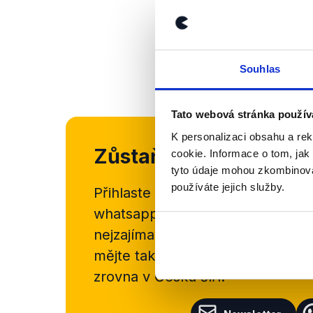
Souhlas
Tato webová stránka použív
K personalizaci obsahu a re
Zůstaňme v kontaktu
cookie. Informace o tom, jak
tyto údaje mohou zkombinovat
používáte jejich služby.
Přihlaste se k odběru našeho
new
whatsappového kanálu, kde pravi
nejzajímavějších článků a analýz.
mějte tak přehled o tom, jaké d
zrovna v Česku šíří.