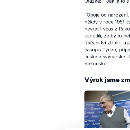
Otázka: "
Jak je to 
"Oboje od narození. 
někdy v roce 1951, j
nevrátili včas z Rak
usoudili, že by to ne
občanství ztratili, a
časopis
Týden
, pří
české a švýcarské. T
Rakousku.
Výrok jsme zmí