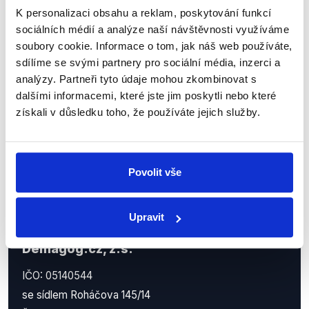
Sociální sítě
K personalizaci obsahu a reklam, poskytování funkcí
sociálních médií a analýze naší návštěvnosti využíváme
Nenechte si ujít nejnovější události
soubory cookie. Informace o tom, jak náš web používáte,
z Demagog.cz. Sdílením našich
sdílíme se svými partnery pro sociální média, inzerci a
příspěvků přátelům podpoříte naši
analýzy. Partneři tyto údaje mohou zkombinovat s
dalšími informacemi, které jste jim poskytli nebo které
práci.
získali v důsledku toho, že používáte jejich služby.
Povolit vše
Upravit
Demagog.cz, z.s.
IČO: 05140544
se sídlem Roháčova 145/14