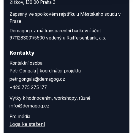
Žižkov, 130 00 Praha 3
Zapsaný ve spolkovém rejstříku u Městského soudu v
Praze.
Demagog.cz má
transparentní bankovní účet
9711283001/5500
vedený u Raiffeisenbank, a.s.
Kontakty
Kontaktní osoba
Petr Gongala | koordinátor projektu
petr.gongala@demagog.cz
+420 775 275 177
Výtky k hodnocením, workshopy, různé
info@demagog.cz
Pro média
Loga ke stažení