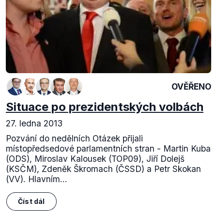
OVĚŘENO
Situace po prezidentských volbách
27. ledna 2013
Pozvání do nedělních Otázek přijali
místopředsedové parlamentních stran - Martin Kuba
(ODS), Miroslav Kalousek (TOP09), Jiří Dolejš
(KSČM), Zdeněk Škromach (ČSSD) a Petr Skokan
(VV). Hlavním...
Číst dál