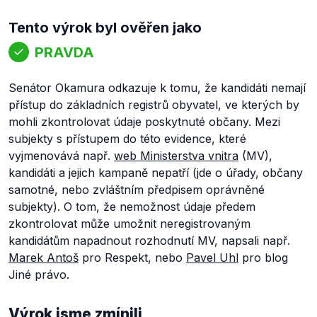
Tento výrok byl ověřen jako
PRAVDA
Senátor Okamura odkazuje k tomu, že kandidáti nemají
přístup do základních registrů obyvatel, ve kterých by
mohli zkontrolovat údaje poskytnuté občany. Mezi
subjekty s přístupem do této evidence, které
vyjmenovává např.
web Ministerstva vnitra
(MV),
kandidáti a jejich kampaně nepatří (jde o úřady, občany
samotné, nebo zvláštním předpisem oprávněné
subjekty). O tom, že nemožnost údaje předem
zkontrolovat může umožnit neregistrovaným
kandidátům napadnout rozhodnutí MV, napsali např.
Marek Antoš
pro Respekt, nebo
Pavel Uhl
pro blog
Jiné právo.
Výrok jsme zmínili