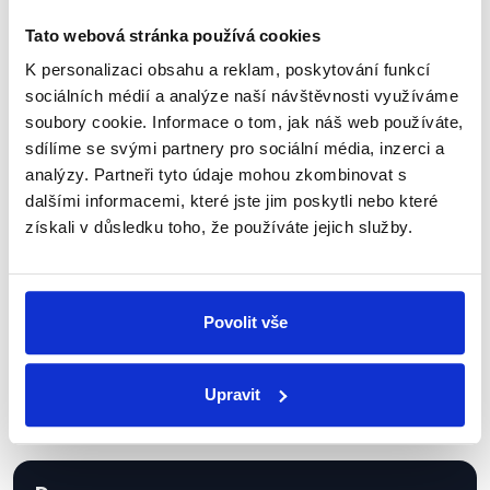
Tato webová stránka používá cookies
K personalizaci obsahu a reklam, poskytování funkcí
sociálních médií a analýze naší návštěvnosti využíváme
Sociální sítě
soubory cookie. Informace o tom, jak náš web používáte,
sdílíme se svými partnery pro sociální média, inzerci a
Nenechte si ujít nejnovější události
analýzy. Partneři tyto údaje mohou zkombinovat s
z Demagog.cz. Sdílením našich
dalšími informacemi, které jste jim poskytli nebo které
příspěvků přátelům podpoříte naši
získali v důsledku toho, že používáte jejich služby.
práci.
Povolit vše
Upravit