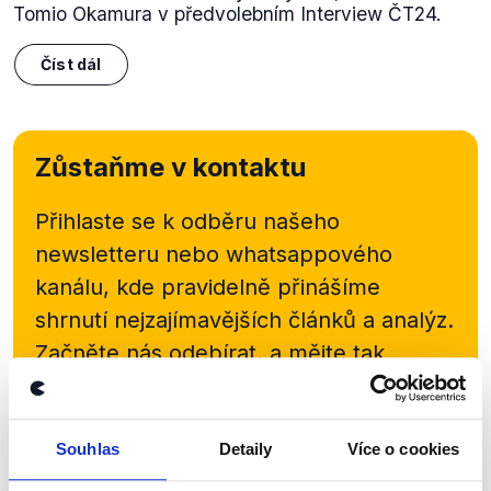
Tomio Okamura v předvolebním Interview ČT24.
Číst dál
Zůstaňme v kontaktu
Přihlaste se k odběru našeho
newsletteru nebo
whatsappového
kanálu, kde pravidelně přinášíme
shrnutí nejzajímavějších článků a analýz.
Začněte nás odebírat, a mějte tak
přehled o tom, jaké dezinformace a
nepravdy se zrovna v Česku šíří.
Souhlas
Detaily
Více o cookies
Newsletter
WhatsApp