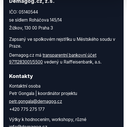
Demagog.cz, z.s.
IČO: 05140544
se sídlem Roháčova 145/14
Žižkov, 130 00 Praha 3
Zapsaný ve spolkovém rejstříku u Městského soudu v
Praze.
Demagog.cz má
transparentní bankovní účet
9711283001/5500
vedený u Raiffeisenbank, a.s.
Kontakty
Kontaktní osoba
Petr Gongala | koordinátor projektu
petr.gongala@demagog.cz
+420 775 275 177
Výtky k hodnocením, workshopy, různé
info@demagog.cz