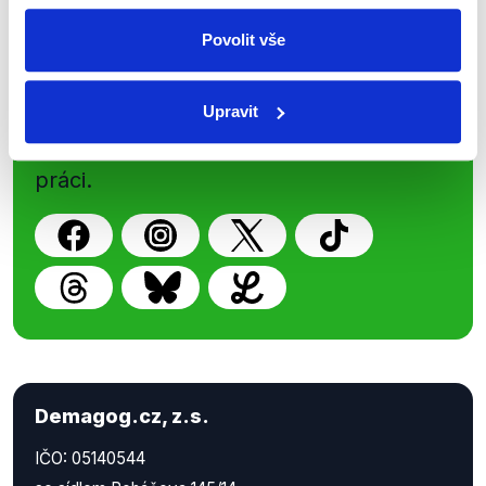
Sociální sítě
Povolit vše
Nenechte si ujít nejnovější události
Upravit
z Demagog.cz. Sdílením našich
příspěvků přátelům podpoříte naši
práci.
Demagog.cz, z.s.
IČO: 05140544