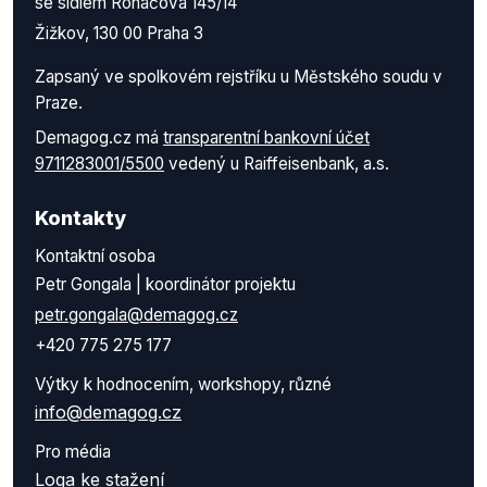
se sídlem Roháčova 145/14
Žižkov, 130 00 Praha 3
Zapsaný ve spolkovém rejstříku u Městského soudu v
Praze.
Demagog.cz má
transparentní bankovní účet
9711283001/5500
vedený u Raiffeisenbank, a.s.
Kontakty
Kontaktní osoba
Petr Gongala | koordinátor projektu
petr.gongala@demagog.cz
+420 775 275 177
Výtky k hodnocením, workshopy, různé
info@demagog.cz
Pro média
Loga ke stažení