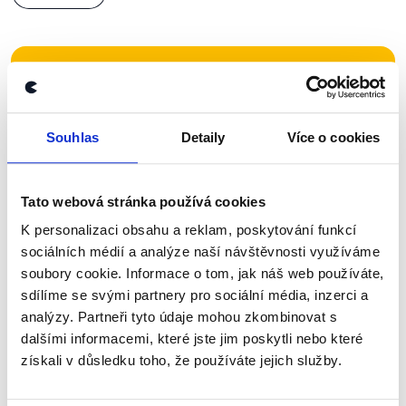
Zůstaňme v kontaktu
Přihlaste se k odběru našeho
Souhlas
Detaily
Více o cookies
newsletteru nebo
whatsappového
kanálu, kde pravidelně přinášíme
shrnutí nejzajímavějších článků a analýz.
Tato webová stránka používá cookies
Začněte nás odebírat, a mějte tak
K personalizaci obsahu a reklam, poskytování funkcí
sociálních médií a analýze naší návštěvnosti využíváme
přehled o tom, jaké dezinformace a
soubory cookie. Informace o tom, jak náš web používáte,
nepravdy se zrovna v Česku šíří.
sdílíme se svými partnery pro sociální média, inzerci a
analýzy. Partneři tyto údaje mohou zkombinovat s
Newsletter
WhatsApp
dalšími informacemi, které jste jim poskytli nebo které
získali v důsledku toho, že používáte jejich služby.