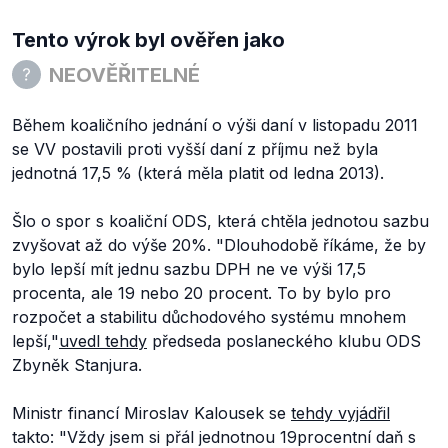
Tento výrok byl ověřen jako
NEOVĚŘITELNÉ
Během koaličního jednání o výši daní v listopadu 2011
se VV postavili proti vyšší daní z příjmu než byla
jednotná 17,5 % (která měla platit od ledna 2013).
Šlo o spor s koaliční ODS, která chtěla jednotou sazbu
zvyšovat až do výše 20%. "Dlouhodobě říkáme, že by
bylo lepší mít jednu sazbu DPH ne ve výši 17,5
procenta, ale 19 nebo 20 procent. To by bylo pro
rozpočet a stabilitu důchodového systému mnohem
lepší,"
uvedl tehdy
předseda poslaneckého klubu ODS
Zbyněk Stanjura.
Ministr financí Miroslav Kalousek se
tehdy vyjádřil
takto: "Vždy jsem si přál jednotnou 19procentní daň s