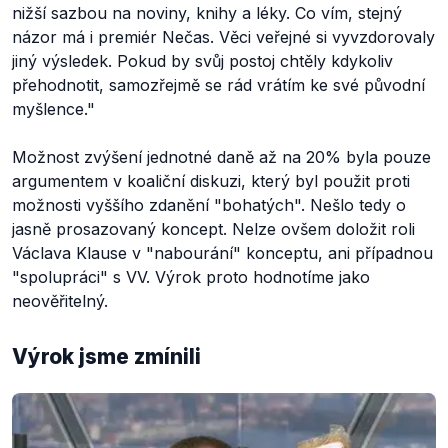
nižší sazbou na noviny, knihy a léky. Co vím, stejný
názor má i premiér Nečas. Věci veřejné si vyvzdorovaly
jiný výsledek. Pokud by svůj postoj chtěly kdykoliv
přehodnotit, samozřejmě se rád vrátím ke své původní
myšlence."
Možnost zvýšení jednotné daně až na 20% byla pouze
argumentem v koaliční diskuzi, který byl použit proti
možnosti vyššího zdanění "bohatých". Nešlo tedy o
jasně prosazovaný koncept. Nelze ovšem doložit roli
Václava Klause v "nabourání" konceptu, ani případnou
"spolupráci" s VV. Výrok proto hodnotíme jako
neověřitelný.
Výrok jsme zmínili