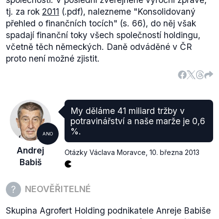
tj. za rok
2011
(.pdf), nalezneme
"Konsolidovaný
přehled o finančních tocích"
(s. 66), do něj však
spadají finanční toky všech společností holdingu,
včetně těch německých. Daně odváděné v ČR
proto není možné zjistit.
My děláme 41 miliard tržby v
potravinářství a naše marže je 0,6
%.
ANO
Andrej
Otázky Václava Moravce
,
10. března 2013
Babiš
NEOVĚŘITELNÉ
Skupina Agrofert Holding podnikatele Anreje Babiše