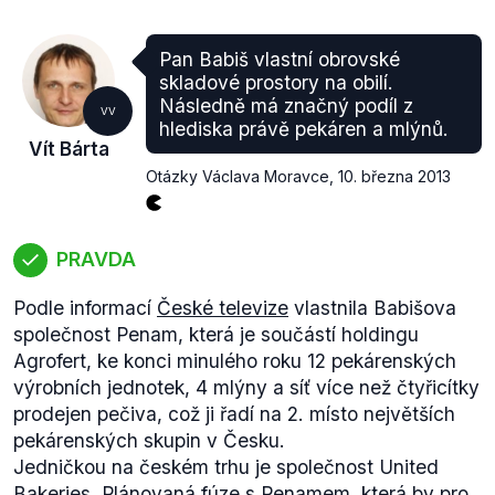
Pan Babiš vlastní obrovské
skladové prostory na obilí.
Následně má značný podíl z
VV
hlediska právě pekáren a mlýnů.
Vít Bárta
Otázky Václava Moravce
,
10. března 2013
PRAVDA
Podle informací
České televize
vlastnila Babišova
společnost Penam, která je součástí holdingu
Agrofert, ke konci minulého roku 12 pekárenských
výrobních jednotek, 4 mlýny a síť více než čtyřicítky
prodejen pečiva, což ji řadí na 2. místo největších
pekárenských skupin v Česku.
Jedničkou na českém trhu je společnost United
Bakeries. Plánovaná fúze s Penamem, která by pro