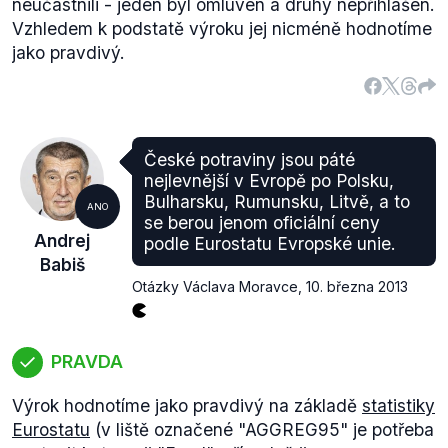
neúčastnili - jeden byl omluven a druhý nepřihlášen.
Vzhledem k podstatě výroku jej nicméně hodnotíme
jako pravdivý.
České potraviny jsou páté
nejlevnější v Evropě po Polsku,
Bulharsku, Rumunsku, Litvě, a to
ANO
se berou jenom oficiální ceny
Andrej
podle Eurostatu Evropské unie.
Babiš
Otázky Václava Moravce
,
10. března 2013
PRAVDA
Výrok hodnotíme jako pravdivý na základě
statistiky
Eurostatu
(v liště označené "AGGREG95" je potřeba