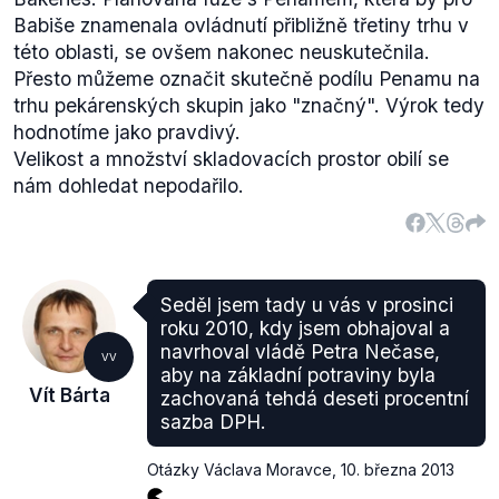
Babiše znamenala ovládnutí přibližně třetiny trhu v
této oblasti, se ovšem nakonec neuskutečnila.
Přesto můžeme označit skutečně podílu Penamu na
trhu pekárenských skupin jako "značný". Výrok tedy
hodnotíme jako pravdivý.
Velikost a množství skladovacích prostor obilí se
nám dohledat nepodařilo.
Seděl jsem tady u vás v prosinci
roku 2010, kdy jsem obhajoval a
navrhoval vládě Petra Nečase,
VV
aby na základní potraviny byla
Vít Bárta
zachovaná tehdá deseti procentní
sazba DPH.
Otázky Václava Moravce
,
10. března 2013