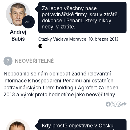
Za leden všechny naše
potravinářské firmy jsou v ztrátě,
dokonce i Penam, který nikdy
ANO
nebyl v ztrátě.
Andrej
Babiš
Otázky Václava Moravce
,
10. března 2013
NEOVĚŘITELNÉ
Nepodařilo se nám dohledat žádné relevantní
informace k hospodaření
Penamu
ani ostatních
potravinářských firem
holdingu Agrofert za leden
2013 a výrok proto hodnotíme jako neověřitelný.
Kdy prostě objektivně v Česku