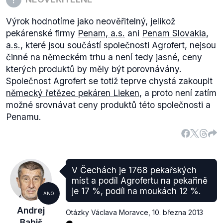
Výrok hodnotíme jako neověřitelný, jelikož
pekárenské firmy
Penam, a.s.
ani
Penam Slovakia,
a.s.
, které jsou součástí společnosti Agrofert, nejsou
činné na německém trhu a není tedy jasné, ceny
kterých produktů by měly být porovnávány.
Společnost Agrofert se totiž teprve chystá zakoupit
německý řetězec pekáren Lieken
, a proto není zatím
možné srovnávat ceny produktů této společnosti a
Penamu.
V Čechách je 1768 pekařských
míst a podíl Agrofertu na pekařině
je 17 %, podíl na moukách 12 %.
ANO
Andrej
Otázky Václava Moravce
,
10. března 2013
Babiš