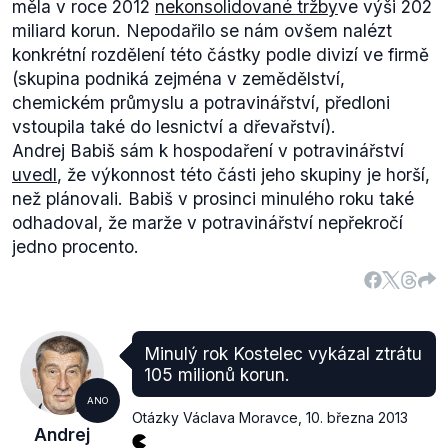
měla v roce 2012
nekonsolidované tržby
ve výši 202
miliard korun. Nepodařilo se nám ovšem nalézt
konkrétní rozdělení této částky podle divizí ve firmě
(skupina podniká zejména v zemědělství,
chemickém průmyslu a potravinářství, předloni
vstoupila také do lesnictví a dřevařství).
Andrej Babiš sám k hospodaření v potravinářství
uvedl
, že výkonnost této části jeho skupiny je horší,
než plánovali. Babiš v prosinci minulého roku také
odhadoval, že marže v potravinářství nepřekročí
jedno procento.
Minulý rok Kostelec vykázal ztrátu
105 milionů korun.
ANO
Otázky Václava Moravce
,
10. března 2013
Andrej