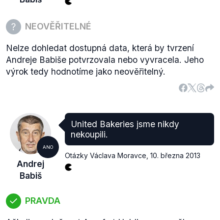
NEOVĚŘITELNÉ
Nelze dohledat dostupná data, která by tvrzení
Andreje Babiše potvrzovala nebo vyvracela. Jeho
výrok tedy hodnotíme jako neověřitelný.
United Bakeries jsme nikdy
nekoupili.
ANO
Otázky Václava Moravce
,
10. března 2013
Andrej
Babiš
PRAVDA