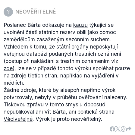
přichází s těžkým pocitem toho, že si je vědom
odpovědnosti za to, že v roce 2010 umožnil vznik
NEOVĚŘITELNÉ
Nečasovy vlády. Uvedl také, že má potřebu omluvit
Poslanec Bárta odkazuje na
kauzu
týkající se
se za ten čin a chce napravit svou chybu.
uvolnění části státních rezerv obilí jako pomoc
zemědělcům zasaženým sezónním suchem.
Vzhledem k tomu, že státní orgány neposkytují
veřejnou databázi podaných trestních oznámení
(postup při nakládání s trestním oznámením viz
zde
), lze se v případě tohoto výroku spoléhat pouze
na zdroje třetích stran, například na vyjádření v
médiích.
Žádné zdroje, které by alespoň nepřímo výrok
potvrzovaly, nebyly v průběhu ověřování nalezeny.
Tiskovou zprávu v tomto smyslu doposud
nepublikoval ani
Vít Bárta
, ani politická strana
Věci
v
eřejné
. Výrok je proto neověřitelný.