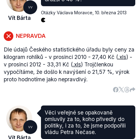
uvedeno pouze posledních šest zemích s nejnižším
VV
indexem, odkaz na celkový přehled všech zemí
Otázky Václava Moravce
,
10. března 2013
Vít Bárta
naleznete
zde.
Polsko63,2Bulharsko68,8Rumunsko70,1Litva77,7Ma
republika85,9 ("index Comparative price level
NEPRAVDA
indices 2009, EU27=100")
Na základě výše uvedených informací tedy
Dle údajů Českého statistického úřadu byly ceny za
hodnotíme výrok jako pravdivý.
kilogram rohlíků - v prosinci 2010 - 27,40 Kč (
.xls
) -
v prosinci 2012 - 33,31 Kč (
.xls
) Trojčlenkou
vypočítáme, že došlo k navýšení o 21,57 %, výrok
proto hodnotíme jako nepravdivý.
Věci veřejné se opakovaně
omluvily za to, koho přivedly do
politiky, i za to, že jsme podpořili
VV
vládu Petra Nečase.
Vít Bárta