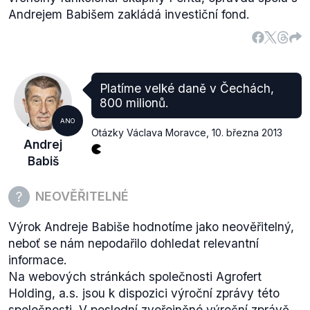
Andrejem Babišem zakládá investiční fond.
Platíme velké daně v Čechách,
800 milionů.
ANO
Otázky Václava Moravce
,
10. března 2013
Andrej
Babiš
NEOVĚŘITELNÉ
Výrok Andreje Babiše hodnotíme jako neověřitelný,
neboť se nám nepodařilo dohledat relevantní
informace.
Na webových stránkách společnosti Agrofert
Holding, a.s. jsou k dispozici výroční zprávy této
společnosti. V poslední zveřejněné výroční zprávě,