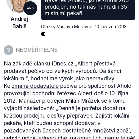
Bakeries Aholdu, jsme ztratili 200
mezitím odstoupili od smlouvy a tento krok
prodejen, no tak nás nahradili 35
ANO
místními pekaři.
odůvodnili právě chybějícím dokumentem
Andrej
slovenského antimonopolního úřadu.
Babiš
Otázky Václava Moravce
,
10. března 2013
NEOVĚŘITELNÉ
Na základě
článku
iDnes.cz
„Albert přestává
prodávat pečivo od velkých výrobců. Dá šanci
lokálním.",
hodnotíme výrok jako nepravdivý.
Ke
změně dodavatele
pečiva pro společnost Ahold
provozující obchodní řetězec Albert došlo 10. října
2012. Manažer prodejen Milan Mrázek se k tomu
vyjádřil následovně: „
Denně je potřeba dodat na
každou prodejnu desítky přepravek. Zajistit lokální
pekaře, kteří budou schopni dodávat v
požadovaných časech dostatečné množství zboží,
nebylo úplně jednoduché, nakonec jich máme téměř