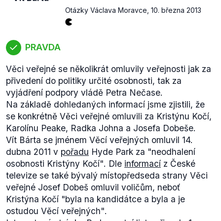
Otázky Václava Moravce
,
10. března 2013
PRAVDA
Věci veřejné se několikrát omluvily veřejnosti jak za
přivedení do politiky určité osobnosti, tak za
vyjádření podpory vládě Petra Nečase.
Na základě dohledaných informací jsme zjistili, že
se konkrétně Věci veřejné omluvili za Kristýnu Kočí,
Karolínu Peake, Radka Johna a Josefa Dobeše.
Vít Bárta se jménem Věcí veřejných omluvil 14.
dubna 2011 v
pořadu
Hyde Park za
"neodhalení
osobnosti Kristýny Kočí"
. Dle
informací
z České
televize se také bývalý místopředseda strany Věci
veřejné Josef Dobeš omluvil voličům, neboť
Kristýna Kočí
"byla na kandidátce a byla a je
ostudou Věcí veřejných"
.