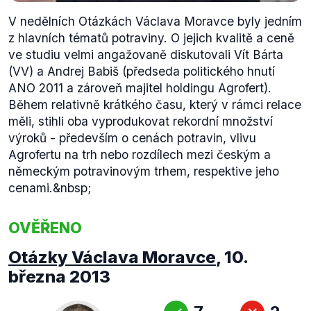
V nedělních Otázkách Václava Moravce byly jedním
z hlavních tématů potraviny. O jejich kvalitě a ceně
ve studiu velmi angažovaně diskutovali Vít Bárta
(VV) a Andrej Babiš (předseda politického hnutí
ANO 2011 a zároveň majitel holdingu Agrofert).
Během relativně krátkého času, který v rámci relace
měli, stihli oba vyprodukovat rekordní množství
výroků - především o cenách potravin, vlivu
Agrofertu na trh nebo rozdílech mezi českým a
německým potravinovým trhem, respektive jeho
cenami.&nbsp;
OVĚŘENO
Otázky Václava Moravce
,
10.
března 2013