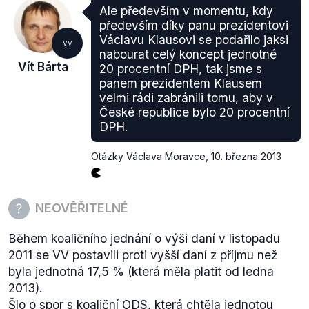
Ale především v momentu, kdy
především díky panu prezidentovi
Václavu Klausovi se podařilo jaksi
VV
nabourat celý koncept jednotné
Vít Bárta
20 procentní DPH, tak jsme s
panem prezidentem Klausem
velmi rádi zabránili tomu, aby v
České republice bylo 20 procentní
DPH.
Otázky Václava Moravce
,
10. března 2013
NEOVĚŘITELNÉ
Během koaličního jednání o výši daní v listopadu
2011 se VV postavili proti vyšší daní z příjmu než
byla jednotná 17,5 % (která měla platit od ledna
2013).
Šlo o spor s koaliční ODS, která chtěla jednotou