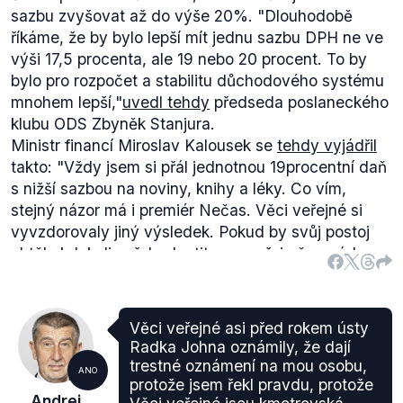
sazbu zvyšovat až do výše 20%. "Dlouhodobě
říkáme, že by bylo lepší mít jednu sazbu DPH ne ve
výši 17,5 procenta, ale 19 nebo 20 procent. To by
bylo pro rozpočet a stabilitu důchodového systému
mnohem lepší,"
uvedl tehdy
předseda poslaneckého
klubu ODS Zbyněk Stanjura.
Ministr financí Miroslav Kalousek se
tehdy vyjádřil
takto: "Vždy jsem si přál jednotnou 19procentní daň
s nižší sazbou na noviny, knihy a léky. Co vím,
stejný názor má i premiér Nečas. Věci veřejné si
vyvzdorovaly jiný výsledek. Pokud by svůj postoj
chtěly kdykoliv přehodnotit, samozřejmě se rád
vrátím ke své původní myšlence."
Možnost zvýšení jednotné daně až na 20% byla
pouze argumentem v koaliční diskuzi, který byl
Věci veřejné asi před rokem ústy
použit proti možnosti vyššího zdanění "bohatých".
Radka Johna oznámily, že dají
Nešlo tedy o jasně prosazovaný koncept. Nelze
trestné oznámení na mou osobu,
ANO
ovšem doložit roli Václava Klause v "nabourání"
protože jsem řekl pravdu, protože
Andrej