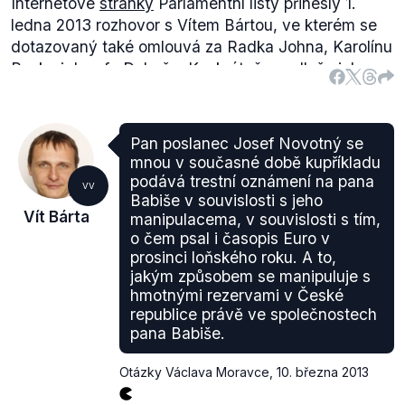
Internetové
stránky
Parlamentní listy přinesly 1.
ledna 2013 rozhovor s Vítem Bártou, ve kterém se
dotazovaný také omlouvá za Radka Johna, Karolínu
Peake i Josefa Dobeše. Konkrétně uvedl, že jeho
omluva je i za ně, "
protože oni selhali jménem Věcí
veřejných, které je přivedly do Poslanecké
sněmovny“
.
Pan poslanec Josef Novotný se
Co se týče omluv za podporu Nečasovy vlády,
mnou v současné době kupříkladu
hned v úvodu tohoto rozhovoru Vít Bárta projevuje
podává trestní oznámení na pana
VV
lítost za své jednání. Konkrétně uvádí:
"Rád bych se
Babiše v souvislosti s jeho
Vít Bárta
manipulacema, v souvislosti s tím,
omluvil všem občanům České republiky za to, že
o čem psal i časopis Euro v
jsme svým vstupem do koalice vůbec umožnili vznik
prosinci loňského roku. A to,
této vlády v roce 2010. Dnes už má ta vláda sice
jakým způsobem se manipuluje s
docela jiné složení, ale byli jsme to my, kdo její
hmotnými rezervami v České
existenci umožnili, a za to se chci omluvit.“
republice právě ve společnostech
Nejvýraznější omluva za podporu Nečasovy vlády
pana Babiše.
byla vyjádřena jménem Víta Bárty na tzv. Velkém
sněmu odpůrců vlády, který se konal 21. ledna 2013.
Otázky Václava Moravce
,
10. března 2013
Jak uvádí Česká televize, Bárta se
přiznal
, že