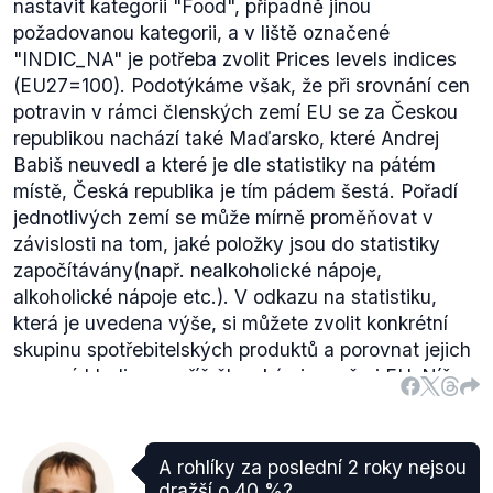
nastavit kategorii "Food", případně jinou
požadovanou kategorii, a v liště označené
"INDIC_NA" je potřeba zvolit Prices levels indices
(EU27=100). Podotýkáme však, že při srovnání cen
potravin v rámci členských zemí EU se za Českou
republikou nachází také Maďarsko, které Andrej
Babiš neuvedl a které je dle statistiky na pátém
místě, Česká republika je tím pádem šestá. Pořadí
jednotlivých zemí se může mírně proměňovat v
závislosti na tom, jaké položky jsou do statistiky
započítávány(např. nealkoholické nápoje,
alkoholické nápoje etc.). V odkazu na statistiku,
která je uvedena výše, si můžete zvolit konkrétní
skupinu spotřebitelských produktů a porovnat jejich
cenové hladiny napříč členskými zeměmi EU. Níže
uvádíme výňatek ze statistiky, kde je index cenové
hladiny potravin jednotlivých členských zemí
definován vůči průměru cenové hladiny potravin v
A rohlíky za poslední 2 roky nejsou
rámci celé EU, který je roven 100. V tabulce je
dražší o 40 %?