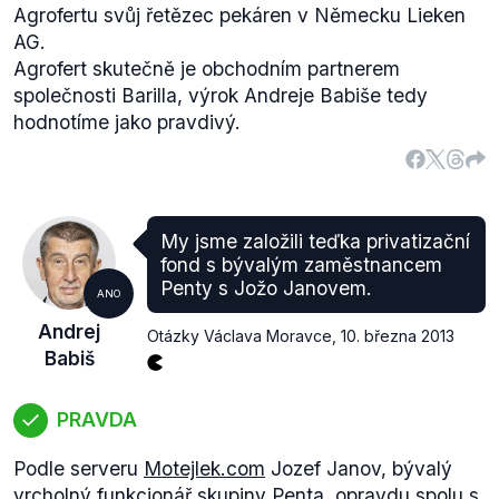
Agrofertu svůj řetězec pekáren v Německu Lieken
AG.
Agrofert skutečně je obchodním partnerem
společnosti Barilla, výrok Andreje Babiše tedy
hodnotíme jako pravdivý.
My jsme založili teďka privatizační
fond s bývalým zaměstnancem
Penty s Jožo Janovem.
ANO
Andrej
Otázky Václava Moravce
,
10. března 2013
Babiš
PRAVDA
Podle serveru
Motejlek.com
Jozef Janov, bývalý
vrcholný funkcionář skupiny Penta, opravdu spolu s