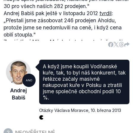
30 pro všech našich 282 prodejen."
Andrej Babiš pak ještě v listopadu 2012
tvrdil
:
„Přestali jsme zásobovat 246 prodejen Aholdu,
protože jsme se nedomluvili na ceně, i když cena
obilí stoupla."
Z vyjádření Milana Mrázka je tedy patrné, že pečivo
pro Albert nově začalo dodávat nikoliv 35, ale
„téměř 30"
regionálních pekařů. Andrej Babiš si pak
v uváděném počtu prodejen protiřečí. Pro zjištění
A když jsme koupili Vodňanské
přesného počtu prodejen Albert, které Penam
kuře, tak, to byl náš konkurent, tak
Andreje Babiše ztratil, bychom potřebovali ještě
řetězce začaly masivně
ANO
nějaké jiné vyjádření, než dvě různá tvrzení Andreje
nakupovat kuře v Polsku a ztratili
Andrej
jsme společně obchodní podíl 10
Babiše. Oslovili jsme tedy společnost AHOLD Czech
Babiš
%.
Republic, a.s. podle jejich případného vyjádření
upravíme hodnocení, které zatím necháváme jako
Otázky Václava Moravce
,
10. března 2013
neověřitelné.
NEOVĚŘITELNÉ