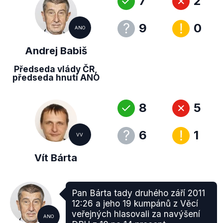
7
2
9
0
ANO
Andrej Babiš
Předseda vlády ČR,
předseda hnutí ANO
8
5
6
1
VV
Vít Bárta
Pan Bárta tady druhého září 2011
12:26 a jeho 19 kumpánů z Věcí
veřejných hlasovali za navýšení
ANO