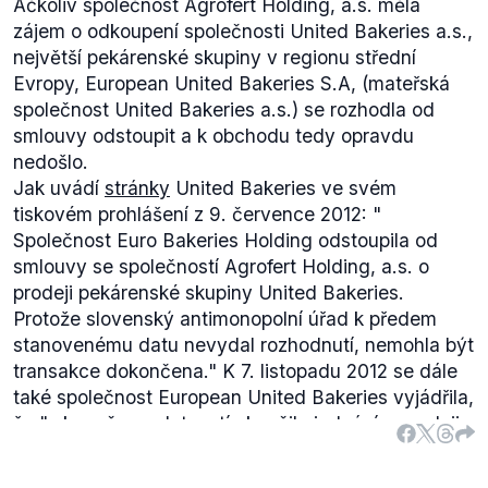
Ačkoliv společnost Agrofert Holding, a.s. měla
zájem o odkoupení společnosti United Bakeries a.s.,
největší pekárenské skupiny v regionu střední
Evropy, European United Bakeries S.A, (mateřská
společnost United Bakeries a.s.) se rozhodla od
smlouvy odstoupit a k obchodu tedy opravdu
nedošlo.
Jak uvádí
stránky
United Bakeries ve svém
tiskovém prohlášení z 9. července 2012: "
Společnost Euro Bakeries Holding odstoupila od
smlouvy se společností Agrofert Holding, a.s. o
prodeji pekárenské skupiny United Bakeries.
Protože slovenský antimonopolní úřad k předem
stanovenému datu nevydal rozhodnutí, nemohla být
transakce dokončena."
K 7. listopadu 2012 se dále
také společnost European United Bakeries vyjádřila,
že
"s konečnou platností ukončila jednání o prodeji
pekáren ve skupině United Bakeries se společností
Agrofert Holding, a.s. Dne 31. října 2012 bez