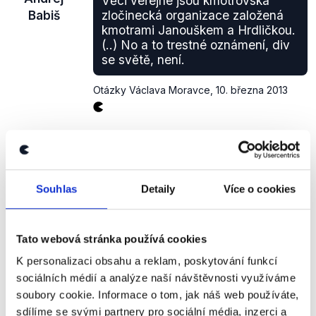
Věci veřejné jsou kmotrovská
konceptu, ani případnou "spolupráci" s VV. Výrok
Babiš
zločinecká organizace založená
proto hodnotíme jako neověřitelný.
kmotrami Janouškem a Hrdličkou.
(..) No a to trestné oznámení, div
se světě, není.
Otázky Václava Moravce
,
10. března 2013
NEPRAVDA
Strana Věci Veřejné
podala
na podnikatele Andreje
Souhlas
Detaily
Více o cookies
Babiše trestní oznámení v prosinci 2011 za údajné
spáchání trestného činu pomluvy, poškozování
cizích práv a křivé obvinění. Babiš ve velkém
Tato webová stránka používá cookies
rozhovoru
v listopadu 2011 na adresu VV prohlásil:
„
Ta strana přitom vznikla proto, aby rozkrádala
K personalizaci obsahu a reklam, poskytování funkcí
nejdříve městské části, a dnes v tom pokračuje na
sociálních médií a analýze naší návštěvnosti využíváme
státní úrovni.“
V další
části
rozhovoru označuje VV
soubory cookie. Informace o tom, jak náš web používáte,
"za stranu založenou pražskými kmotry."
Radek
sdílíme se svými partnery pro sociální média, inzerci a