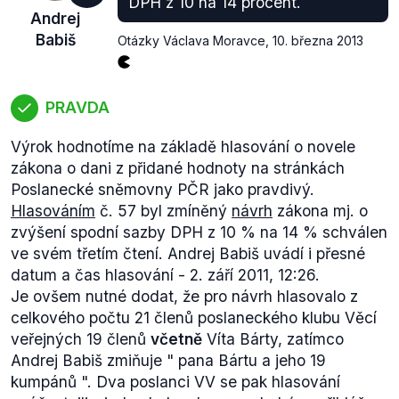
DPH z 10 na 14 procent.
Andrej
Babiš
Otázky Václava Moravce
,
10. března 2013
PRAVDA
Výrok hodnotíme na základě hlasování o novele
zákona o dani z přidané hodnoty na stránkách
Poslanecké sněmovny PČR jako pravdivý.
Hlasováním
č. 57 byl zmíněný
návrh
zákona mj. o
zvýšení spodní sazby DPH z 10 % na 14 % schválen
ve svém třetím čtení. Andrej Babiš uvádí i přesné
datum a čas hlasování - 2. září 2011, 12:26.
Je ovšem nutné dodat, že pro návrh hlasovalo z
celkového počtu 21 členů poslaneckého klubu Věcí
veřejných 19 členů
včetně
Víta Bárty, zatímco
Andrej Babiš zmiňuje "
pana Bártu a jeho 19
kumpánů
". Dva poslanci VV se pak hlasování