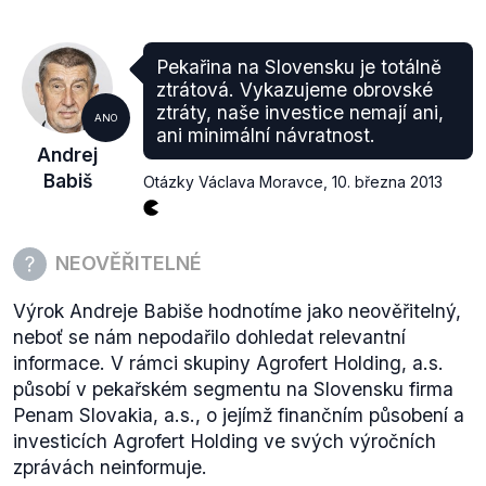
Pekařina na Slovensku je totálně
ztrátová. Vykazujeme obrovské
ztráty, naše investice nemají ani,
ANO
ani minimální návratnost.
Andrej
Babiš
Otázky Václava Moravce
,
10. března 2013
NEOVĚŘITELNÉ
Výrok Andreje Babiše hodnotíme jako neověřitelný,
neboť se nám nepodařilo dohledat relevantní
informace. V rámci skupiny Agrofert Holding, a.s.
působí v pekařském segmentu na Slovensku firma
Penam Slovakia, a.s., o jejímž finančním působení a
investicích Agrofert Holding ve svých výročních
zprávách neinformuje.