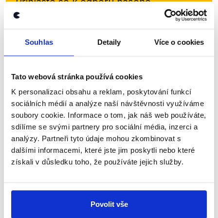
Přihlaste se k odběru našeho
newsletteru nebo
whatsappového
kanálu, kde pravidelně přinášíme
Souhlas
Detaily
Více o cookies
shrnutí nejzajímavějších článků a analýz.
Začněte nás odebírat, a mějte tak
přehled o tom, jaké dezinformace a
Tato webová stránka používá cookies
nepravdy se zrovna v Česku šíří.
K personalizaci obsahu a reklam, poskytování funkcí
sociálních médií a analýze naší návštěvnosti využíváme
soubory cookie. Informace o tom, jak náš web používáte,
Newsletter
WhatsApp
sdílíme se svými partnery pro sociální média, inzerci a
analýzy. Partneři tyto údaje mohou zkombinovat s
dalšími informacemi, které jste jim poskytli nebo které
získali v důsledku toho, že používáte jejich služby.
Sociální sítě
Nenechte si ujít nejnovější události
Povolit vše
z Demagog.cz. Sdílením našich