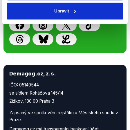
příspěvků přátelům podpoříte naši
práci.
Upravit
Demagog.cz, z.s.
IČO: 05140544
se sídlem Roháčova 145/14
Žižkov, 130 00 Praha 3
Zapsaný ve spolkovém rejstříku u Městského soudu v
Praze.
Demagog.cz má
transparentní bankovní účet