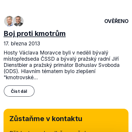
OVĚŘENO
Boj proti kmotrům
17. března 2013
Hosty Václava Moravce byli v neděli bývalý
místopředseda ČSSD a bývalý pražský radní Jiří
Dienstbier a pražský primátor Bohuslav Svoboda
(ODS). Hlavním tématem bylo zlepšení
"kmotrovské...
Číst dál
Zůstaňme v kontaktu