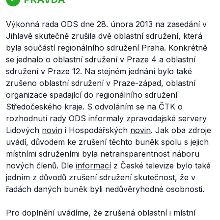
Výkonná rada ODS dne 28. února 2013 na zasedání v
Jihlavě skutečně zrušila dvě oblastní sdružení, která
byla součástí regionálního sdružení Praha. Konkrétně
se jednalo o oblastní sdružení v Praze 4 a oblastní
sdružení v Praze 12. Na stejném jednání bylo také
zrušeno oblastní sdružení v Praze-západ, oblastní
organizace spadající do regionálního sdružení
Středočeského kraje. S odvoláním se na ČTK o
rozhodnutí rady ODS informaly zpravodajské servery
Lidových
novin
i Hospodářských
novin
. Jak oba zdroje
uvádí, důvodem ke zrušení těchto buněk spolu s jejich
místními sdruženími byla netransparentnost náboru
nových členů. Dle
informací
z České televize bylo také
jedním z důvodů zrušení sdružení skutečnost, že v
řadách daných buněk byli nedůvěryhodné osobnosti.
Pro doplnění uvádíme, že zrušená oblastní i místní