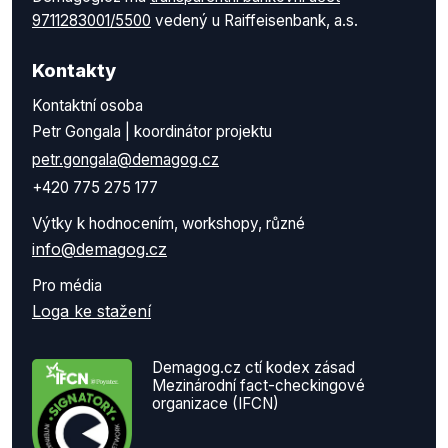
9711283001/5500
vedený u Raiffeisenbank, a.s.
Kontakty
Kontaktní osoba
Petr Gongala | koordinátor projektu
petr.gongala@demagog.cz
+420 775 275 177
Výtky k hodnocením, workshopy, různé
info@demagog.cz
Pro média
Loga ke stažení
Demagog.cz ctí kodex zásad
Mezinárodní fact-checkingové
organizace (IFCN)