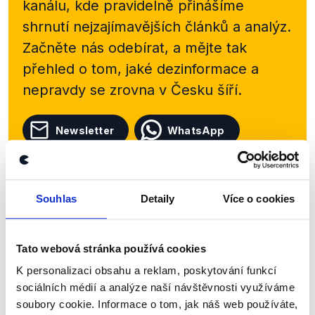
kanálu, kde pravidelně přinášíme
shrnutí nejzajímavějších článků a analýz.
Začněte nás odebírat, a mějte tak
přehled o tom, jaké dezinformace a
nepravdy se zrovna v Česku šíří.
Newsletter
WhatsApp
Souhlas
Detaily
Více o cookies
Sociální sítě
Nenechte si ujít nejnovější události
Tato webová stránka používá cookies
z Demagog.cz. Sdílením našich
K personalizaci obsahu a reklam, poskytování funkcí
příspěvků přátelům podpoříte naši
sociálních médií a analýze naší návštěvnosti využíváme
práci.
soubory cookie. Informace o tom, jak náš web používáte,