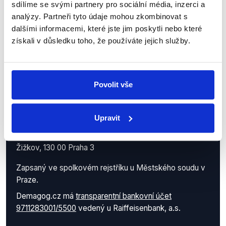
sdílíme se svými partnery pro sociální média, inzerci a
analýzy. Partneři tyto údaje mohou zkombinovat s
dalšími informacemi, které jste jim poskytli nebo které
získali v důsledku toho, že používáte jejich služby.
Povolit vše
Demagog.cz, z.s.
Upravit
IČO: 05140544
se sídlem Roháčova 145/14
Žižkov, 130 00 Praha 3
Zapsaný ve spolkovém rejstříku u Městského soudu v
Praze.
Demagog.cz má
transparentní bankovní účet
9711283001/5500
vedený u Raiffeisenbank, a.s.