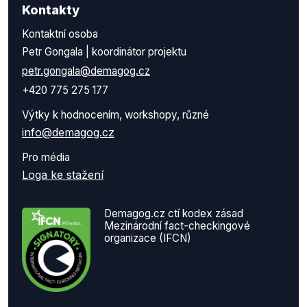
Kontakty
Kontaktní osoba
Petr Gongala | koordinátor projektu
petr.gongala@demagog.cz
+420 775 275 177
Výtky k hodnocením, workshopy, různé
info@demagog.cz
Pro média
Loga ke stažení
Demagog.cz ctí kodex zásad
Mezinárodní fact-checkingové
organizace (IFCN)