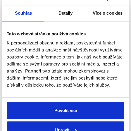
shrnutí nejzajímavějších článků a analýz.
Začněte nás odebírat, a mějte tak
Souhlas
Detaily
Více o cookies
přehled o tom, jaké dezinformace a
nepravdy se zrovna v Česku šíří.
Tato webová stránka používá cookies
K personalizaci obsahu a reklam, poskytování funkcí
Newsletter
WhatsApp
sociálních médií a analýze naší návštěvnosti využíváme
soubory cookie. Informace o tom, jak náš web používáte,
sdílíme se svými partnery pro sociální média, inzerci a
analýzy. Partneři tyto údaje mohou zkombinovat s
Sociální sítě
dalšími informacemi, které jste jim poskytli nebo které
získali v důsledku toho, že používáte jejich služby.
Nenechte si ujít nejnovější události
z Demagog.cz. Sdílením našich
příspěvků přátelům podpoříte naši
Povolit vše
práci.
Upravit