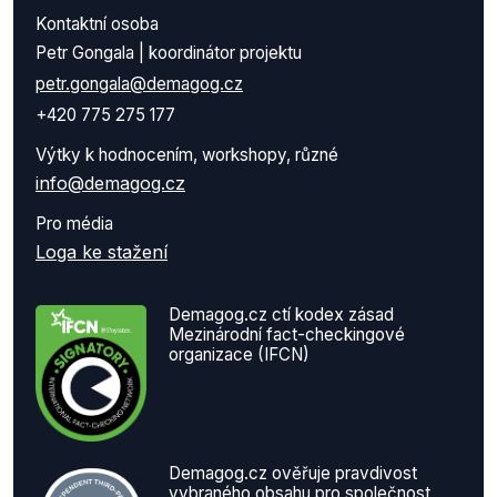
Kontaktní osoba
Petr Gongala | koordinátor projektu
petr.gongala@demagog.cz
+420 775 275 177
Výtky k hodnocením, workshopy, různé
info@demagog.cz
Pro média
Loga ke stažení
Demagog.cz ctí kodex zásad
Mezinárodní fact-checkingové
organizace (IFCN)
Demagog.cz ověřuje pravdivost
vybraného obsahu pro společnost