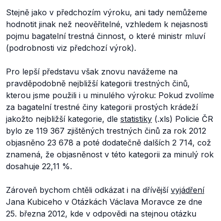
Stejně jako v předchozím výroku, ani tady nemůžeme
hodnotit jinak než neověřitelné, vzhledem k nejasnosti
pojmu bagatelní trestná činnost, o které ministr mluví
(podrobnosti viz předchozí výrok).
Pro lepší představu však znovu navážeme na
pravděpodobně nejbližší kategorii trestných činů,
kterou jsme použili i u minulého výroku: Pokud zvolíme
za bagatelní trestné činy kategorii prostých krádeží
jakožto nejbližší kategorie, dle
statistiky
(.xls) Policie ČR
bylo ze 119 367 zjištěných trestných činů za rok 2012
objasněno 23 678 a poté dodatečně dalších 2 714, což
znamená, že objasněnost v této kategorii za minulý rok
dosahuje 22,11 %.
Zároveň bychom chtěli odkázat i na dřívější
vyjádření
Jana Kubiceho v Otázkách Václava Moravce ze dne
25. března 2012, kde v odpovědi na stejnou otázku