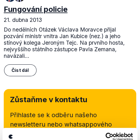
Fungování policie
21. dubna 2013
Do nedělních Otázek Václava Moravce přijal
pozvání ministr vnitra Jan Kubice (nez.) a jeho
stínový kolega Jeroným Tejc. Na prvního hosta,
nejvyššího státního zástupce Pavla Zemana,
navázali...
Číst dál
Zůstaňme v kontaktu
Přihlaste se k odběru našeho
newsletteru nebo
whatsappového
kanálu, kde pravidelně přinášíme