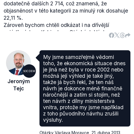
dodatečně dalších 2 714, což znamená, že
objasněnost v této kategorii za minulý rok dosahuje
22,11 %.
Zároveň bychom chtěli odkázat i na dřívější
vyjádření
Jana Kubiceho v Otázkách Václava
Moravce ze dne 25. března 2012, kde v odpovědi
na stejnou otázku ohledně míry objasněnosti
bagatelních trestných činů, udává hodnotu 20 %.
My jsme samozřejmě vědomi
toho, že ekonomická situace dnes
je jiná než byla v roce 2002 nebo
SOCDEM
možná její výhled je také jiný,
Jeroným
takže já bych řekl, že ten náš
Tejc
návrh je dokonce méně finančně
náročnější a zatím si stojím, než
ten návrh z dílny ministerstva
vnitra, protože my jsme například
z toho původního návrhu zrušili
výsluhy.
Otázky Václava Moravce
,
21. dubna 2013