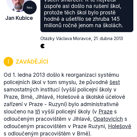
úspoře asi došlo na rušení škol,
Nez.
protože těch škol bylo prostě
Jan Kubice
hodně a ušetřilo se zhruba 145
milionů ročně jenom na školách.
Otázky Václava Moravce
,
21. dubna 2013
ZAVÁDĚJÍCÍ
Od 1. ledna 2013 došlo k reorganizaci systému
policejních škol v tom smyslu, že původně
šest
samostatných institucí (vyšší policejní školy v
Praze, Brně, Jihlavě, Holešově a školské účelové
zařízení v Praze - Ruzyni) bylo administrativně
sloučeno na
tři
vyšší policejní školy (v
Praze
s
odloučeným pracovištěm v Jihlavě,
Opatovicích
s
odloučeným pracovištěm v Praze Ruzyni,
Holešově
s odloučeným pracovištěm v Brně).