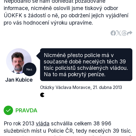
Nepodařilo se nám dohledat požadované
informace, nicméně oslovili jsme tiskový odbor
ÚOKFK s žádostí o ně, po obdržení jejich vyjádření
pro vás hodnocení výroku upravíme.
Nicméně přesto policie má v
současné době necelých těch 39
tisíc policistů schválených vládou.
Nez.
Na to má pokrytý peníze.
Jan Kubice
Otázky Václava Moravce
,
21. dubna 2013
PRAVDA
Pro rok 2013
vláda
schválila celkem 38 996
služebních míst u Policie ČR, tedy necelých 39 tisíc.