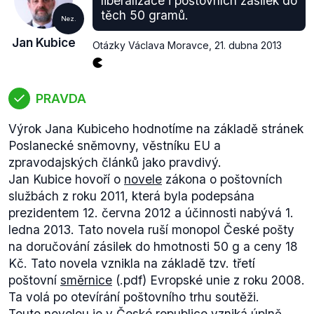
liberalizace i poštovních zásilek do
těch 50 gramů.
Nez.
Jan Kubice
Otázky Václava Moravce
,
21. dubna 2013
PRAVDA
Výrok Jana Kubiceho hodnotíme na základě stránek
Poslanecké sněmovny, věstníku EU a
zpravodajských článků jako pravdivý.
Jan Kubice hovoří o
novele
zákona o poštovních
službách z roku 2011, která byla podepsána
prezidentem 12. června 2012 a účinnosti nabývá 1.
ledna 2013. Tato novela ruší monopol České pošty
na doručování zásilek do hmotnosti 50 g a ceny 18
Kč. Tato novela vznikla na základě tzv. třetí
poštovní
směrnice
(.pdf) Evropské unie z roku 2008.
Ta volá po otevírání poštovního trhu soutěži.
Touto novelou je v České republice vzniká úplně