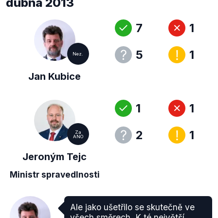
dubna 2013
7
1
5
1
Nez.
Jan Kubice
1
1
2
1
Za
ANO
Jeroným Tejc
Ministr spravedlnosti
Ale jako ušetřilo se skutečně ve
všech směrech. K té největší