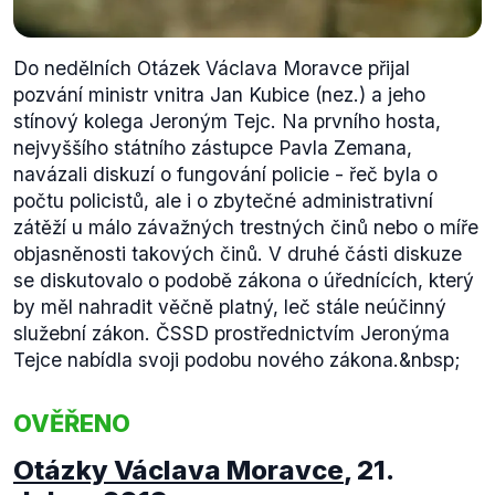
Do nedělních Otázek Václava Moravce přijal
pozvání ministr vnitra Jan Kubice (nez.) a jeho
stínový kolega Jeroným Tejc. Na prvního hosta,
nejvyššího státního zástupce Pavla Zemana,
navázali diskuzí o fungování policie - řeč byla o
počtu policistů, ale i o zbytečné administrativní
zátěží u málo závažných trestných činů nebo o míře
objasněnosti takových činů. V druhé části diskuze
se diskutovalo o podobě zákona o úřednících, který
by měl nahradit věčně platný, leč stále neúčinný
služební zákon. ČSSD prostřednictvím Jeronýma
Tejce nabídla svoji podobu nového zákona.&nbsp;
OVĚŘENO
Otázky Václava Moravce
,
21.