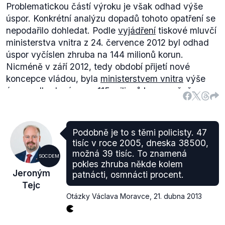
Problematickou částí výroku je však odhad výše
úspor. Konkrétní analýzu dopadů tohoto opatření se
nepodařilo dohledat. Podle
vyjádření
tiskové mluvčí
ministerstva vnitra z 24. července 2012 byl odhad
úspor vyčíslen zhruba na 144 milionů korun.
Nicméně v září 2012, tedy období přijetí nové
koncepce vládou, byla
ministerstvem vnitra
výše
úspor odhadována na 115 milionů korun ročně.
Jelikož poslední dostupné odhady finančního
dopadu těchto úsporných opatření uvádějí znatelně
nižší částku, hodnotíme výrok jako zavádějící.
Podobně je to s těmi policisty. 47
tisíc v roce 2005, dneska 38500,
možná 39 tisíc. To znamená
SOCDEM
pokles zhruba někde kolem
Jeroným
patnácti, osmnácti procent.
Tejc
Otázky Václava Moravce
,
21. dubna 2013