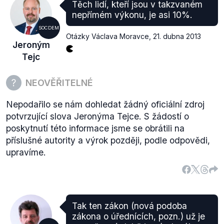
Těch lidí, kteří jsou v takzvaném
nepřímém výkonu, je asi 10%.
SOCDEM
Otázky Václava Moravce
,
21. dubna 2013
Jeroným
Tejc
NEOVĚŘITELNÉ
Nepodařilo se nám dohledat žádný oficiální zdroj
potvrzující slova Jeronýma Tejce. S žádostí o
poskytnutí této informace jsme se obrátili na
příslušné autority a výrok později, podle odpovědi,
upravíme.
Tak ten zákon (nová podoba
zákona o úřednících, pozn.) už je