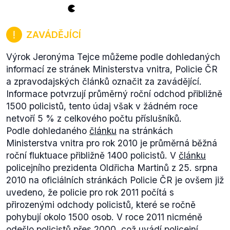
ZAVÁDĚJÍCÍ
Výrok Jeronýma Tejce můžeme podle dohledaných
informací ze stránek Ministerstva vnitra, Policie ČR
a zpravodajských článků označit za zavádějící.
Informace potvrzují průměrný roční odchod přibližně
1500 policistů, tento údaj však v žádném roce
netvoří 5 % z celkového počtu příslušníků.
Podle dohledaného
článku
na stránkách
Ministerstva vnitra pro rok 2010 je průměrná běžná
roční fluktuace přibližně 1400 policistů. V
článku
policejního prezidenta Oldřicha Martinů z 25. srpna
2010 na oficiálních stránkách Policie ČR je ovšem již
uvedeno, že policie pro rok 2011 počítá s
přirozenými odchody policistů, které se ročně
pohybují okolo 1500 osob. V roce 2011 nicméně
odešlo policistů přes 2000, což uvádí policejní