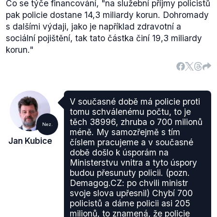
Co se týče financování,
"na služební příjmy policistů
pak policie dostane 14,3 miliardy korun. Dohromady
s dalšími výdaji, jako je například zdravotní a
sociální pojištění, tak tato částka činí 19,3 miliardy
korun."
V současné době má policie proti
tomu schválenému počtu, to je
těch 38996, zhruba o 700 milionů
Nez.
méně. My samozřejmě s tím
Jan Kubice
číslem pracujeme a v současné
době došlo k úsporám na
Ministerstvu vnitra a tyto úspory
budou přesunuty policii. (pozn.
Demagog.CZ: po chvili ministr
svoje slova upřesnil) Chybí 700
policistů a dáme policii asi 205
milionů, to znamená, že policie