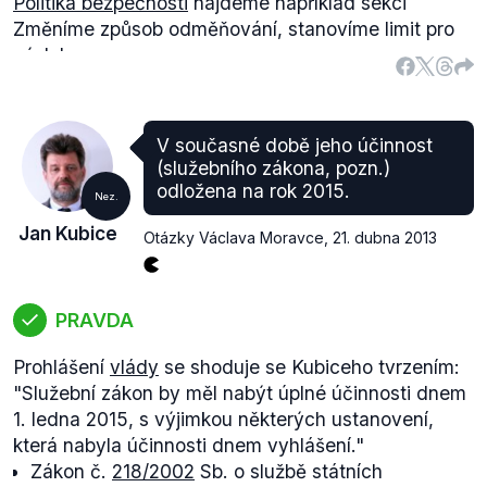
Politika bezpečnosti
najdeme například sekci
Změníme způsob odměňování, stanovíme limit pro
výsluhy.
V současné době jeho účinnost
(služebního zákona, pozn.)
odložena na rok 2015.
Nez.
Jan Kubice
Otázky Václava Moravce
,
21. dubna 2013
PRAVDA
Prohlášení
vlády
se shoduje se Kubiceho tvrzením:
"Služební zákon by měl nabýt úplné účinnosti dnem
1. ledna 2015, s výjimkou některých ustanovení,
která nabyla účinnosti dnem vyhlášení."
Zákon č.
218/2002
Sb. o službě státních