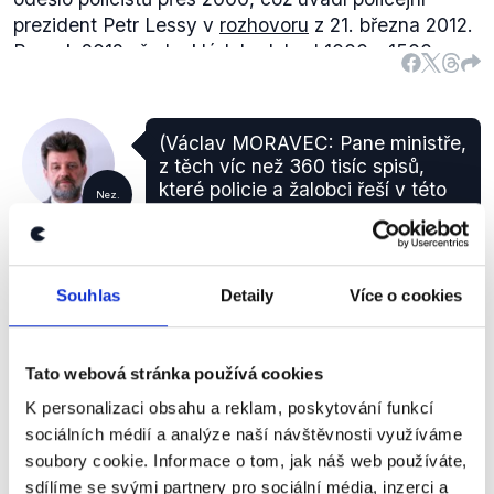
prezident Petr Lessy v
rozhovoru
z 21. března 2012.
Pro rok 2012 předpokládal odchod 1000 - 1500
policistů. Z těchto údajů je patrné, že roční
fluktuace se pohybuje skutečně okolo hodnoty
1500.
(Václav MORAVEC: Pane ministře,
Ivan Langer působil jako ministr vnitra v
první
i
z těch víc než 360 tisíc spisů,
druhé
vládě Mirka Topolánka. Za jeho působení
které policie a žalobci řeší v této
Nez.
došlo
k hromadnému odchodu policistů v souvislosti
republice ročně, tak ta bagatelní
Jan Kubice
trestní, trestná činnost bude
se zákonem o služebním poměru. V roce 2007
vymezena jak? Je to zhruba 100
odešlo 5475 policistů, v roce 2008 pak 3423
tisíc trestných činů
policistů.
Souhlas
Detaily
Více o cookies
V případě procentuálního vyjádření odchodů
Otázky Václava Moravce
,
21. dubna 2013
policistů Jeroným Tejc neuvádí přesné číslo. Ačkoliv
existuje otázka, který počet policistů použít jako
Tato webová stránka používá cookies
základ pro výpočet, uvedených 1500 odchozích
K personalizaci obsahu a reklam, poskytování funkcí
NEOVĚŘITELNÉ
policistů netvoří 5 % ani v
plánu
pro rok 2013
sociálních médií a analýze naší návštěvnosti využíváme
(38966 osob), ale 3,85 %. Hodnota se, jak lze vidět
Podobný výrok jsme ověřovali již
dříve
, a znovu
soubory cookie. Informace o tom, jak náš web používáte,
v následující tabulce, pohybuje v rozmezí 3-4 %.
musíme konstatovat, že policejní statistiky pojem
sdílíme se svými partnery pro sociální média, inzerci a