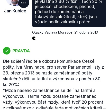
je vlastně z 80 % fixní. Těch 20 %
Nez.
je osobní ohodnocení, příchod,
Jan Kubice
příchod do zaměstnání a
takovýhle záležitosti, který jsou
všude podle zákoníku práce.
Otázky Václava Moravce
,
21. dubna 2013
PRAVDA
Dle sdělení ředitele odboru komunikace České
pošty, Iva Mravinace, pro server
Parlamentni listy
z
23. března 2013 se mzda zaměstnanců pošty
skutečně dělí na tarifní a výkonovou v poměru 80
ku 20%:
"Mzda našeho zaměstnance se dělí na tarifní a
výkonovou. Tarifní mzdu dostane zaměstnanec
vždy, výkonovou část mzdy, která tvoří 20 procent
z celkové mzdy, ovlivňuje řada motivačních kriterií –