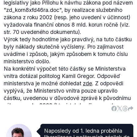
legislativy jako Přílohu k návrhu zákona pod názvem
"zd_korn8xfd46ra.doc", by realizace služebního
zákona z roku 2002 (resp. jeho uvedení v účinnost)
vyžadovala finanční obnos 8 mld. korun ročně (viz.
str. 70 uvedeného dokumentu).
Výrok tedy hodnotíme jako pravdivý, na tuto částku
byly náklady skutečně vyčísleny. Pro zajímavost
uvádíme i způsob, jakým způsobem k tomuto číslu
ministerstvo došlo.
Na konkrétní výpočet této částky se Ministerstva
vnitra dotázal politolog Kamil Gregor. Odpověď
ministerstva je možné dohledat
zde
. Z odpovědi
vyplývá, že Ministerstvo vnitra pouze upravilo
částku, uvedenou v důvodové zprávě k původnímu
zákonu z roku 2002 (který tehdy připravovalo
Ministerstvo práce a sociálních věcí), o inflaci a
nevycházelo z podrobnější analýzy současného
stavu veřejné správy.
Naposledy od 1. ledna proběhla