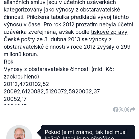
aliančních smluv jsou v účetních uzáverkách
kategorizovány jako výnosy z obstaravatelské
činnosti. Přiložená tabulka předkládá vývoj těchto
výnosů v čase. Pro rok 2012 prozatím nebyla účetní
uzávěrka zveřejněna, avšak podle
tiskové zprávy
České pošty ze 3. dubna 2013 se výnosy z
obstaravatelské činnosti v roce 2012 zvýšily o 299
milionů korun.
Rok
Výnosy z obstaravatelské činnosti (mld. Kč;
zaokrouhleno)
20112,4720102,52
20092,6120082,5120072,5920062,37
20052,17
20042,17
Data 2010-2011 (
.pdf
str. 101); 2008-2009 (
.pdf
str.
112); 2006-2007 (
.pdf
str. 72); 2004-2005 (
.pdf
str.
74).
Pokud je mi známo, tak teď musí
každý, který je na přepážce