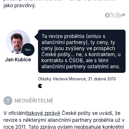
jako pravdivý.
Ta revize proběhla (smluv s
aliančními partnery), ty ceny, ty
ceny jsou zvýšeny ve prospěch
Nez.
České pošty... ne, s kontraktem, u
Jan Kubice
kontraktu s ČSOB, ale s těmi
aliančními partnery ostatními ano.
Otázky Václava Moravce
,
21. dubna 2013
NEOVĚŘITELNÉ
V oficiální
tiskové zprávě
České pošty se uvádí, že
revize s některými aliančními partnery proběhla už v
roce 2011. Tato zpráva ovšem neobsahuje konkrétní