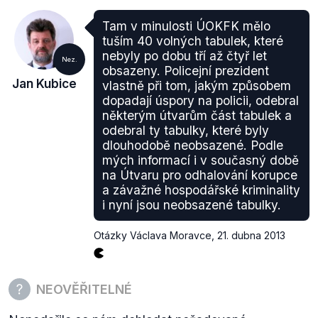
Tam v minulosti ÚOKFK mělo
tuším 40 volných tabulek, které
nebyly po dobu tří až čtyř let
Nez.
obsazeny. Policejní prezident
Jan Kubice
vlastně při tom, jakým způsobem
dopadají úspory na policii, odebral
některým útvarům část tabulek a
odebral ty tabulky, které byly
dlouhodobě neobsazené. Podle
mých informací i v současný době
na Útvaru pro odhalování korupce
a závažné hospodářské kriminality
i nyní jsou neobsazené tabulky.
Otázky Václava Moravce
,
21. dubna 2013
NEOVĚŘITELNÉ