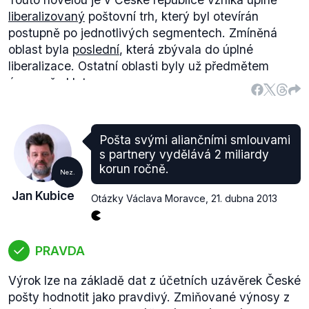
liberalizovaný
poštovní trh, který byl otevírán
postupně po jednotlivých segmentech. Zmíněná
oblast byla
poslední
, která zbývala do úplné
liberalizace. Ostatní oblasti byly už předmětem
úprav před lety.
Historii postupné liberalizace stručně představuje
například
tento
článek. Od devadesátých let první
soukromí přepravci vstupují na trh s doručováním
Pošta svými aliančními smlouvami
balíků a volnou živností se stalo provozování
s partnery vydělává 2 miliardy
poštovních služeb v dubnu 2005. V souvislosti s
korun ročně.
Nez.
omezováním monopolu České pošty můžeme zmínit
Jan Kubice
rok 2000, kdy vstupuje v platnost poštovní zákon a
Otázky Václava Moravce
,
21. dubna 2013
omezuje monopol na zásilky do 350 g a 27 Kč. Další
omezování přišlo v letech 2004 a 2006 (100 g a 19
Kč, resp. 50 g a 18 Kč).
PRAVDA
Výrok lze na základě dat z účetních uzávěrek České
pošty hodnotit jako pravdivý. Zmiňované výnosy z