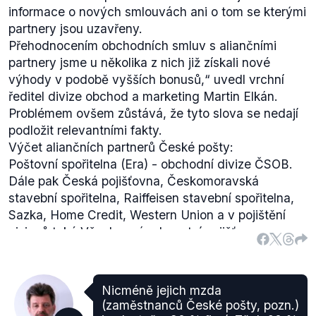
informace o nových smlouvách ani o tom se kterými
partnery jsou uzavřeny.
Přehodnocením obchodních smluv s aliančními
partnery jsme u několika z nich již získali nové
výhody v podobě vyšších bonusů,“ uvedl vrchní
ředitel divize obchod a marketing Martin Elkán.
Problémem ovšem zůstává, že tyto slova se nedají
podložit relevantními fakty.
Výčet aliančních partnerů České pošty:
Poštovní spořitelna (Era) - obchodní divize ČSOB.
Dále pak Česká pojišťovna, Českomoravská
stavební spořitelna, Raiffeisen stavební spořitelna,
Sazka, Home Credit, Western Union a v pojištění
cizinců také Všeobecná zdravotní pojišťovna.
Nicméně jejich mzda
(zaměstnanců České pošty, pozn.)