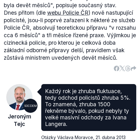
byla devět měsíců"
, popisuje současný stav.
Dnes přitom (dle
webu Policie ČR
) nově nastupující
policisté, jsou-li poprvé zařazeni k některé ze služeb
Policie ČR, absolvují teoretickou přípravu
"v rozsahu
cca 6 měsíců"
a tři měsíce řízené praxe. Výjimkou je
cizinecká policie, pro kterou je celková doba
základní odborné přípravy delší, pravidlem však
zůstává ministrem uvedených devět měsíců.
Každý rok je zhruba fluktuace,
tedy odchod policistů zhruba 5%.
To znamená, zhruba 1500
SOCDEM
řekněme bývalo, pokud nebyly ty
Jeroným
velké masivní odchody za Ivana
Tejc
Langera.
Otázky Václava Moravce
,
21. dubna 2013