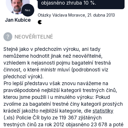
objasněno zhruba 10 %.
Nez.
Otázky Václava Moravce
,
21. dubna 2013
Jan Kubice
NEOVĚŘITELNÉ
Stejně jako v předchozím výroku, ani tady
nemůžeme hodnotit jinak než neověřitelné,
vzhledem k nejasnosti pojmu bagatelní trestná
činnost, o které ministr mluví (podrobnosti viz
předchozí výrok).
Pro lepší představu však znovu navážeme na
pravděpodobně nejbližší kategorii trestných činů,
kterou jsme použili i u minulého výroku: Pokud
zvolíme za bagatelní trestné činy kategorii prostých
krádeží jakožto nejbližší kategorie, dle
statistiky
(.xls) Policie ČR bylo ze 119 367 zjištěných
trestných činů za rok 2012 objasněno 23 678 a poté