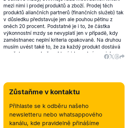
mezi nimi i prodej produktů a zboží. Prodej těch
produktů aliančních partnerů (finančních služeb) tak
v důsledku představuje jen ale pouhou pětinu z
oněch 20 procent. Podstatné je i to, že částka
výkonnostní mzdy se nevyplatí jen v případě, kdy
zaměstnanec neplní kriteria opakovaně. Na druhou
musím uvést také to, že za každý produkt dostává
zaměstnanec odměnu, která jde nad rámec jeho
platu. A ta se pohybuje od 100 do 1000 korun podle
druhu produktu“.
Na základě této citace tedy hodnotíme výrok jako
prvadivý.
Zůstaňme v kontaktu
Přihlaste se k odběru našeho
newsletteru nebo
whatsappového
kanálu, kde pravidelně přinášíme