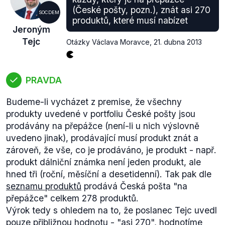
(České pošty, pozn.), znát asi 270
SOCDEM
produktů, které musí nabízet
Jeroným
Tejc
Otázky Václava Moravce
,
21. dubna 2013
PRAVDA
Budeme-li vycházet z premise, že všechny
produkty uvedené v portfoliu České pošty jsou
prodávány na přepážce (není-li u nich výslovně
uvedeno jinak), prodávající musí produkt znát a
zároveň, že vše, co je prodáváno, je produkt - např.
produkt dálniční známka není jeden produkt, ale
hned tři (roční, měsíční a desetidenní). Tak pak dle
seznamu produktů
prodává Česká pošta "na
přepážce" celkem 278 produktů.
Výrok tedy s ohledem na to, že poslanec Tejc uvedl
pouze přibližnou hodnotu - "asi 270", hodnotíme