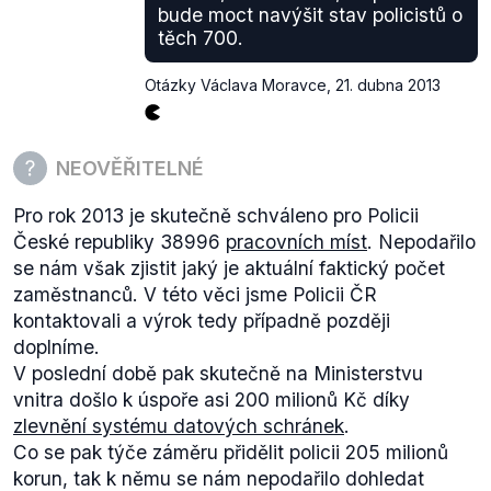
bude moct navýšit stav policistů o
těch 700.
Otázky Václava Moravce
,
21. dubna 2013
NEOVĚŘITELNÉ
Pro rok 2013 je skutečně schváleno pro Policii
České republiky 38996
pracovních míst
. Nepodařilo
se nám však zjistit jaký je aktuální faktický počet
zaměstnanců. V této věci jsme Policii ČR
kontaktovali a výrok tedy případně později
doplníme.
V poslední době pak skutečně na Ministerstvu
vnitra došlo k úspoře asi 200 milionů Kč díky
zlevnění systému datových schránek
.
Co se pak týče záměru přidělit policii 205 milionů
korun, tak k němu se nám nepodařilo dohledat