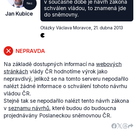
v současné době je návrh zákona
Nez.
schválen vládou, to znamená jde
Jan Kubice
do sněmovny.
Otázky Václava Moravce
,
21. dubna 2013
NEPRAVDA
Na základě dostupných informací na
webových
stránkách
vlády ČR hodnotíme výrok jako
nepravdivý, jelikož se na tomto serveru nepodařilo
nalézt žádné informace o schválení tohoto návrhu
vládou ČR.
Stejně tak se nepodařilo nalézt tento návrh zákona
v
seznamu návrhů
, které budou do budoucna
projednávány Poslaneckou sněmovnou ČR.