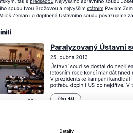
tským, tak s
předsedou
Nejvyššího správního soudu Jose
ího soudu Ivou Brožovou a nejvyšším
státním
Pavlem Zema
Miloš Zeman i o doplněné Ústavního soudu považujeme za 
nili
Paralyzovaný Ústavní 
25. dubna 2013
Ústavní soud se dostal do nepříje
letošním roce končí mandát hned 
V prezidentské kampani kandidáti 
potřebu doplnit ÚS co nejdříve. V t
Číst dál
OVĚŘENO
Detaily