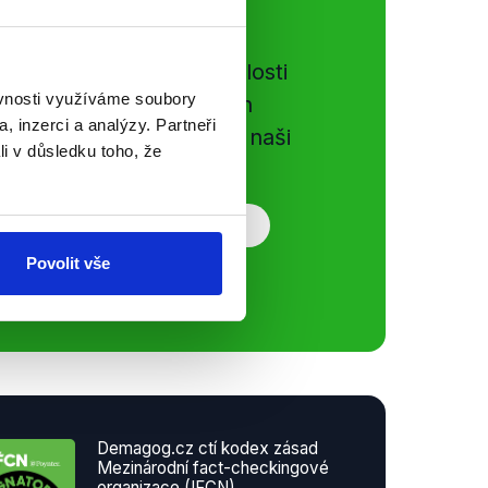
ální sítě
e si ujít nejnovější události
ěvnosti využíváme soubory
gog.cz. Sdílením našich
, inzerci a analýzy. Partneři
vků přátelům podpoříte naši
li v důsledku toho, že
Povolit vše
Demagog.cz ctí kodex zásad
Mezinárodní fact-checkingové
organizace (IFCN)