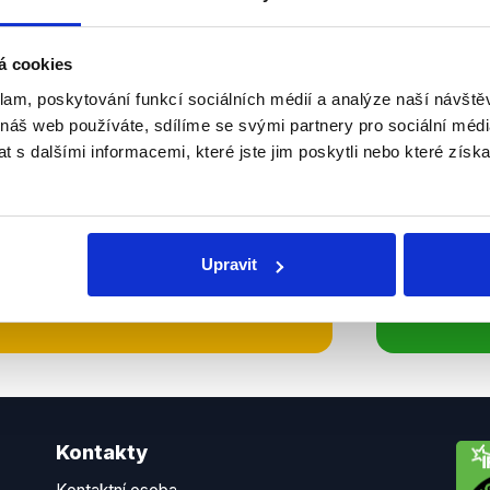
Soci
á cookies
sletteru nebo
Nenecht
klam, poskytování funkcí sociálních médií a analýze naší návšt
delně přinášíme shrnutí
z Dema
 náš web používáte, sdílíme se svými partnery pro sociální média
 Začněte nás odebírat, a
příspě
 s dalšími informacemi, které jste jim poskytli nebo které získa
ezinformace a nepravdy se
práci.
WhatsApp
Upravit
Kontakty