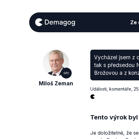
Ze s
Vycházel jsem z 
tak s předsedou 
Brožovou a z kon
SPO
Miloš Zeman
Události, komentáře
,
25
Tento výrok byl
Je doložitelné, že s