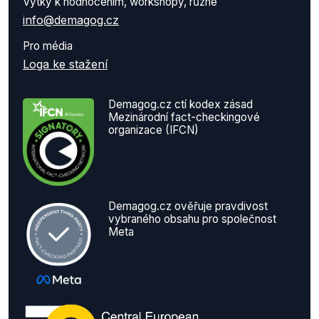
Výtky k hodnocením, workshopy, různé
info@demagog.cz
Pro média
Loga ke stažení
Demagog.cz ctí kodex zásad
Mezinárodní fact-checkingové
organizace (IFCN)
Demagog.cz ověřuje pravdivost
vybraného obsahu pro společnost
Meta