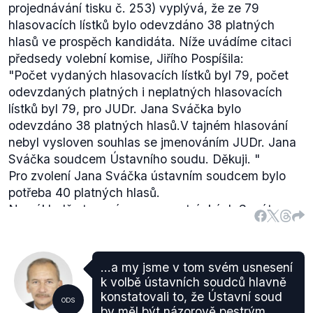
projednávání tisku č. 253) vyplývá, že ze 79
hlasovacích lístků bylo odevzdáno 38 platných
hlasů ve prospěch kandidáta. Níže uvádíme citaci
předsedy volební komise, Jiřího Pospíšila:
"Počet vydaných hlasovacích lístků byl 79, počet
odevzdaných platných i neplatných hlasovacích
lístků byl 79, pro JUDr. Jana Sváčka bylo
odevzdáno 38 platných hlasů.
V tajném hlasování
nebyl vysloven souhlas se jmenováním JUDr. Jana
Sváčka soudcem Ústavního soudu. Děkuji.
"
Pro zvolení Jana Sváčka ústavním soudcem bylo
potřeba 40 platných hlasů.
Na základě stenozáznamu na stránkách Senátu
hodnotíme výrok Milana štěcha jako pravdivý.
...a my jsme v tom svém usnesení
k volbě ústavních soudců hlavně
konstatovali to, že Ústavní soud
ODS
by měl být názorově pestrým