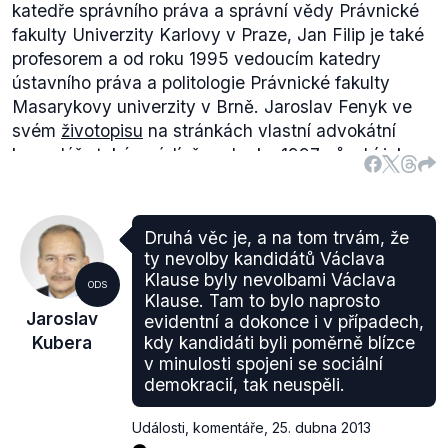
katedře správního práva a správní vědy Právnické
fakulty Univerzity Karlovy v Praze, Jan Filip je také
profesorem a od roku 1995 vedoucím katedry
ústavního práva a politologie Právnické fakulty
Masarykovy univerzity v Brně. Jaroslav Fenyk ve
svém
životopisu
na stránkách vlastní advokátní
kanceláře také uvádí, že od roku 1997 působí jako
vysokoškolský profesor, a to na Právnické fakultě
Karlovy univerzity v Praze, Právnické fakultě
Masarykovy univerzity v Brně, Fakultě práva
Druhá věc je, a na tom trvám, že
Panevropské vysoké školy v Bratislavě a na
ty nevolby kandidátů Václava
maďarské Univerzitě Miskolc.
Klause byly nevolbami Václava
ODS
Co se týče renomé jednotlivých nových soudců, tak
Klause. Tam to bylo naprosto
Jaroslav
evidentní a dokonce i v případech,
pozitivně se o jejich kvalitách vyjadřuje například
Kubera
kdy kandidáti byli poměrně blízce
Eliška Wágnerová, česká senátorka, právnička,
v minulosti spojeni se sociální
bývalá předsedkyně Nejvyššího soudu a bývalá
demokracií, tak neuspěli.
místopředsedkyně Ústavního soudu. Na základě
informací
ze zpravodajského serveru Aktuálně.cz
Události, komentáře
,
25. dubna 2013
například hovoří o Miladě Tomkové a Jaroslavovi