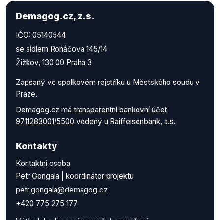
Demagog.cz, z.s.
IČO: 05140544
se sídlem Roháčova 145/14
Žižkov, 130 00 Praha 3
Zapsaný ve spolkovém rejstříku u Městského soudu v
Praze.
Demagog.cz má
transparentní bankovní účet
9711283001/5500
vedený u Raiffeisenbank, a.s.
Kontakty
Kontaktní osoba
Petr Gongala | koordinátor projektu
petr.gongala@demagog.cz
+420 775 275 177