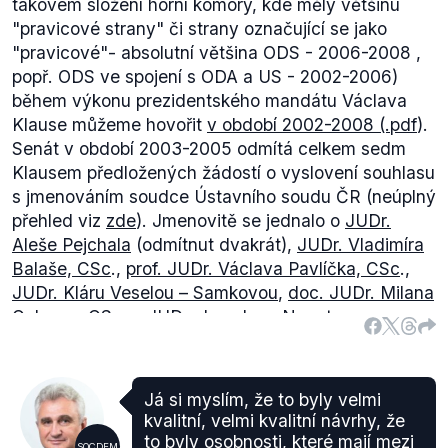
takovém složení horní komory, kde měly většinu
"pravicové strany" či strany označující se jako
"pravicové"- absolutní většina ODS - 2006-2008 ,
popř. ODS ve spojení s ODA a US - 2002-2006)
během výkonu prezidentského mandátu Václava
Klause můžeme hovořit
v období 2002-2008 (.pdf
).
Senát v období 2003-2005 odmítá celkem sedm
Klausem předložených žádostí o vyslovení souhlasu
s jmenováním soudce Ústavního soudu ČR (neúplný
přehled viz
zde
). Jmenovitě se jednalo o
JUDr.
Aleše Pejchala
(odmítnut dvakrát),
JUDr. Vladimíra
Balaše, CSc
.,
prof. JUDr. Václava Pavlíčka, CSc
.,
JUDr. Kláru Veselou – Samkovou
,
doc. JUDr. Milana
Galvase, CSc
. a JUDr. Jaroslavu Novotnou.
Zevrubnější popis jednotlivých případů nabízí
magisterská diplomová práce Jany Richterové
(.pdf)
z roku 2006. Na tomto místě je však nutné
Já si myslím, že to byly velmi
zdůraznit, že se "pravicová" Unie svobody ve
kvalitní, velmi kvalitní návrhy, že
sledovaném časovém úseku účastní vlády s ČSSD
to byly osobnosti, které mají mezi
SOCDEM