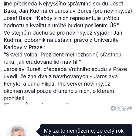
jiné předseda Nejvyššího správního soudu Josef
Baxa, Jan Kudrna či Jaroslav Bureš (pro
novinky.cz
)
Josef Baxa:
"Každý z nich reprezentuje určitou
hodnotu a kvalitu a určitě budou posílením ÚS"
Ve stejném duchu se pro novinky.cz vyjádřil Jan
Kudrna, odborník na ústavní právo z Univerzity
Karlovy v Praze :
"Skvělá volba. Prezident měl rozhodně šťastnou
ruku, jak erudované lidi navrhl."
Jaroslav Bureš, předseda Vrchního soudu v Praze
uvedl, že zná dva z navrhovaných - Jaroslava
Fenyka a Jana Filipa. Pro server novinky.cz
okomentoval pouze druhého z nich, o kterém
prohlásil
"Ten na Ústavní soud patří".
Ná základě výše uvedených skutečností hodnotíme
výrok prezidenta Zemana jako pravdivý
.
My za to nemůžeme, že celý rok