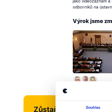
jako videozáznam a 
odborníků na ústavní
Výrok jsme zmí
Zůstaňme v kontaktu
Souhlas