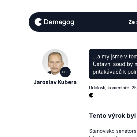
Ze s
...a my jsme v to
Ústavní soud by m
přitakávačů k poli
ODS
Jaroslav Kubera
Události, komentáře
,
25
Tento výrok byl
Stanovisko senátors