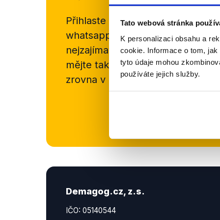
Přihlaste se k odběru našeho
new
Tato webová stránka použív
whatsappového kanálu, kde pravi
K personalizaci obsahu a re
nejzajímavějších článků a analýz.
cookie. Informace o tom, jak
tyto údaje mohou zkombinovat
mějte tak přehled o tom, jaké d
používáte jejich služby.
zrovna v Česku šíří.
Newsletter
Demagog.cz, z.s.
IČO: 05140544