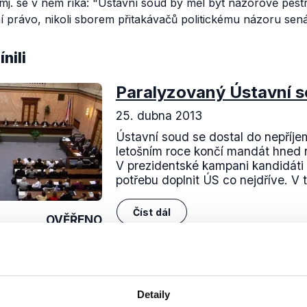
mj. se v něm říká:
"Ústavní soud by měl být názorově pes
 právo, nikoli sborem přitakávačů politickému názoru sená
nili
Paralyzovaný Ústavní 
25. dubna 2013
Ústavní soud se dostal do nepříje
letošním roce končí mandát hned 
V prezidentské kampani kandidáti 
potřebu doplnit ÚS co nejdříve. V t
Číst dál
OVĚŘENO
Soci
Detaily