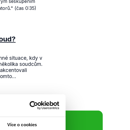
trým seskupením
torů."
(čas 0:35)
soud?
mné situace, kdy v
několika soudcům.
akcentovali
omto...
ální sítě
Více o cookies