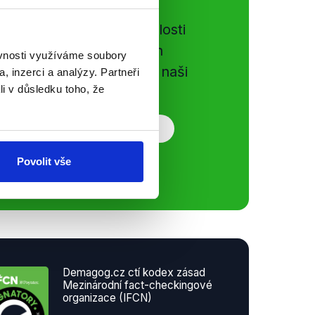
e si ujít nejnovější události
gog.cz. Sdílením našich
ěvnosti využíváme soubory
vků přátelům podpoříte naši
, inzerci a analýzy. Partneři
li v důsledku toho, že
Povolit vše
Demagog.cz ctí kodex zásad
Mezinárodní fact-checkingové
organizace (IFCN)