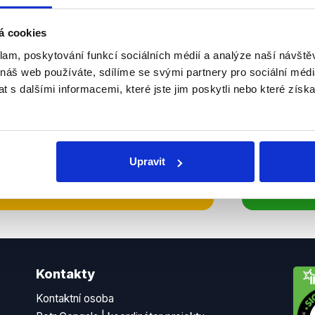
sletteru nebo
Nenecht
á cookies
delně přinášíme shrnutí
z Dema
klam, poskytování funkcí sociálních médií a analýze naší návšt
 Začněte nás odebírat, a
příspě
 náš web používáte, sdílíme se svými partnery pro sociální média
 s dalšími informacemi, které jste jim poskytli nebo které získa
ezinformace a nepravdy se
práci.
WhatsApp
Upravit
Kontakty
Kontaktní osoba