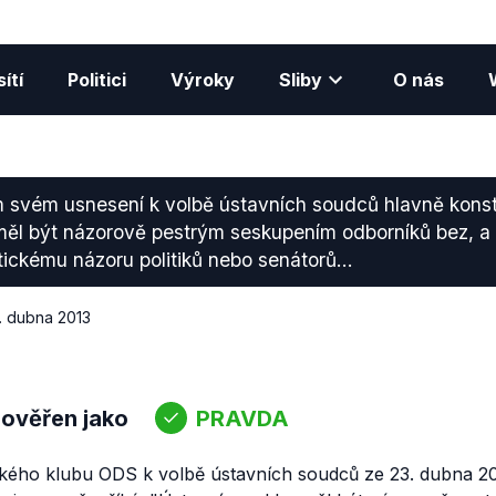
ítí
Politici
Výroky
Sliby
O nás
m svém usnesení k volbě ústavních soudců hlavně konsta
ěl být názorově pestrým seskupením odborníků bez, a 
tickému názoru politiků nebo senátorů...
. dubna 2013
 ověřen jako
PRAVDA
kého klubu ODS k volbě ústavních soudců ze 23. dubna 201