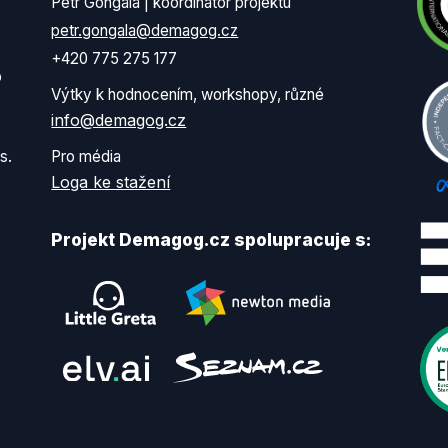
Petr Gongala | koordinátor projektu
petr.gongala@demagog.cz
+420 775 275 177
o
Výtky k hodnocením, workshopy, různé
info@demagog.cz
s.
Pro média
Loga ke stažení
Projekt Demagog.cz spolupracuje s: