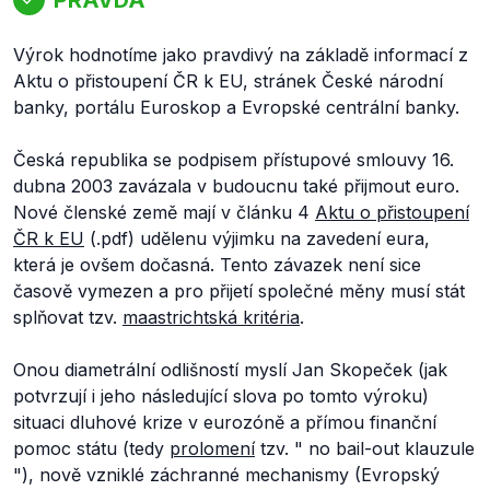
Výrok hodnotíme jako pravdivý na základě informací z
Aktu o přistoupení ČR k EU, stránek České národní
banky, portálu Euroskop a Evropské centrální banky.
Česká republika se podpisem přístupové smlouvy 16.
dubna 2003 zavázala v budoucnu také přijmout euro.
Nové členské země mají v článku 4
Aktu o přistoupení
ČR k EU
(.pdf) udělenu výjimku na zavedení eura,
která je ovšem dočasná. Tento závazek není sice
časově vymezen a pro přijetí společné měny musí stát
splňovat tzv.
maastrichtská kritéria
.
Onou diametrální odlišností myslí Jan Skopeček (jak
potvrzují i jeho následující slova po tomto výroku)
situaci dluhové krize v eurozóně a přímou finanční
pomoc státu (tedy
prolomení
tzv. "
no bail-out klauzule
"), nově vzniklé záchranné mechanismy (Evropský