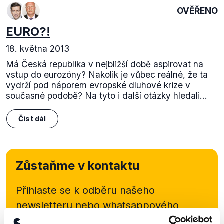
OVĚŘENO
EURO?!
18. května 2013
Má Česká republika v nejbližší době aspirovat na
vstup do eurozóny? Nakolik je vůbec reálné, že ta
vydrží pod náporem evropské dluhové krize v
současné podobě? Na tyto i další otázky hledali...
Číst dál
Zůstaňme v kontaktu
Přihlaste se k odběru našeho
newsletteru nebo
whatsappového
kanálu, kde pravidelně přinášíme