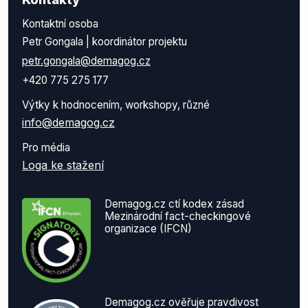
Kontaktní osoba
Petr Gongala | koordinátor projektu
petr.gongala@demagog.cz
+420 775 275 177
Výtky k hodnocením, workshopy, různé
info@demagog.cz
Pro média
Loga ke stažení
Demagog.cz ctí kodex zásad
Mezinárodní fact-checkingové
organizace (IFCN)
Demagog.cz ověřuje pravdivost