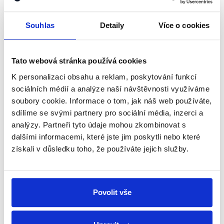
shrnutí nejzajímavějších článků a analýz.
Začněte nás odebírat, a mějte tak
Souhlas
Detaily
Více o cookies
přehled o tom, jaké dezinformace a
nepravdy se zrovna v Česku šíří.
Tato webová stránka používá cookies
K personalizaci obsahu a reklam, poskytování funkcí
Newsletter
WhatsApp
sociálních médií a analýze naší návštěvnosti využíváme
soubory cookie. Informace o tom, jak náš web používáte,
sdílíme se svými partnery pro sociální média, inzerci a
analýzy. Partneři tyto údaje mohou zkombinovat s
Sociální sítě
dalšími informacemi, které jste jim poskytli nebo které
získali v důsledku toho, že používáte jejich služby.
Nenechte si ujít nejnovější události
z Demagog.cz. Sdílením našich
příspěvků přátelům podpoříte naši
Povolit vše
práci.