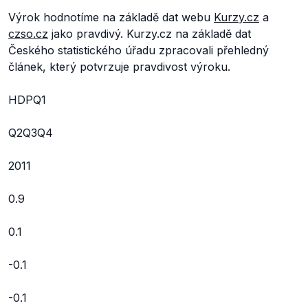
Výrok hodnotíme na základě dat webu
Kurzy.cz
a
czso.cz
jako pravdivý. Kurzy.cz na základě dat
Českého statistického úřadu zpracovali přehledný
článek, který potvrzuje pravdivost výroku.
HDPQ1
Q2Q3Q4
2011
0.9
0.1
-0.1
-0.1