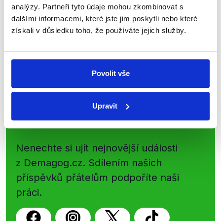
analýzy. Partneři tyto údaje mohou zkombinovat s
Začněte nás odebírat, a mějte tak
dalšími informacemi, které jste jim poskytli nebo které
přehled o tom, jaké dezinformace a
získali v důsledku toho, že používáte jejich služby.
nepravdy se zrovna v Česku šíří.
Newsletter
WhatsApp
Povolit vše
Upravit
Sociální sítě
Nenechte si ujít nejnovější události
z Demagog.cz. Sdílením našich
příspěvků přátelům podpoříte naši
práci.