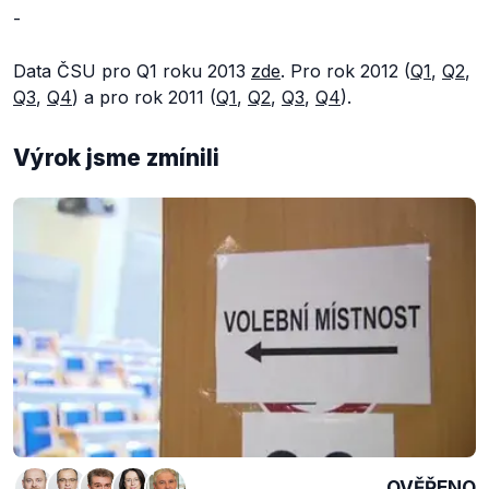
-
Data ČSU pro Q1 roku 2013
zde
. Pro rok 2012 (
Q1
,
Q2
,
Q3
,
Q4
) a pro rok 2011 (
Q1
,
Q2
,
Q3
,
Q4
).
Výrok jsme zmínili
OVĚŘENO