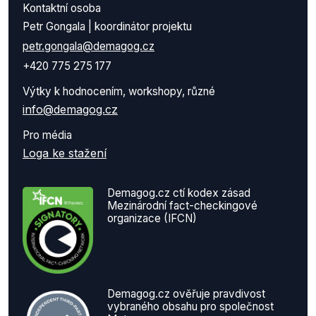
Kontaktní osoba
Petr Gongala | koordinátor projektu
petr.gongala@demagog.cz
+420 775 275 177
Výtky k hodnocením, workshopy, různé
info@demagog.cz
Pro média
Loga ke stažení
Demagog.cz ctí kodex zásad
Mezinárodní fact-checkingové
organizace (IFCN)
Demagog.cz ověřuje pravdivost
vybraného obsahu pro společnost