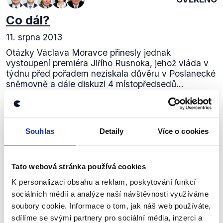
Co dál?
11. srpna 2013
Otázky Václava Moravce přinesly jednak
vystoupení premiéra Jiřího Rusnoka, jehož vláda v
týdnu před pořadem nezískala důvěru v Poslanecké
sněmovně a dále diskuzi 4 místopředsedů...
Číst dál
Souhlas
Detaily
Více o cookies
Zůstaňme v kontaktu
Tato webová stránka používá cookies
Přihlaste se k odběru našeho
K personalizaci obsahu a reklam, poskytování funkcí
newsletteru nebo
whatsappového
sociálních médií a analýze naší návštěvnosti využíváme
soubory cookie. Informace o tom, jak náš web používáte,
kanálu, kde pravidelně přinášíme
sdílíme se svými partnery pro sociální média, inzerci a
shrnutí nejzajímavějších článků a analýz.