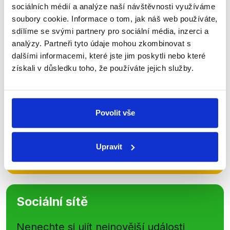
Zůstaňme v kontaktu
sociálních médií a analýze naší návštěvnosti využíváme
soubory cookie. Informace o tom, jak náš web používáte,
Přihlaste se k odběru našeho
sdílíme se svými partnery pro sociální média, inzerci a
newsletteru nebo
whatsappového
analýzy. Partneři tyto údaje mohou zkombinovat s
kanálu, kde pravidelně přinášíme
dalšími informacemi, které jste jim poskytli nebo které
získali v důsledku toho, že používáte jejich služby.
shrnutí nejzajímavějších článků a analýz.
Začněte nás odebírat, a mějte tak
přehled o tom, jaké dezinformace a
Povolit vše
nepravdy se zrovna v Česku šíří.
Upravit
Newsletter
WhatsApp
Sociální sítě
Nenechte si ujít nejnovější události