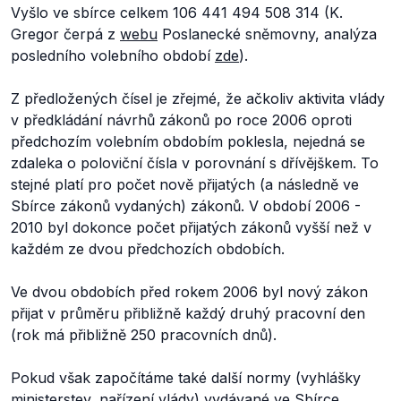
Vyšlo ve sbírce celkem 106 441 494 508 314 (K.
Gregor čerpá z
webu
Poslanecké sněmovny, analýza
posledního volebního období
zde
).
Z předložených čísel je zřejmé, že ačkoliv aktivita vlády
v předkládání návrhů zákonů po roce 2006 oproti
předchozím volebním obdobím poklesla, nejedná se
zdaleka o poloviční čísla v porovnání s dřívějškem. To
stejné platí pro počet nově přijatých (a následně ve
Sbírce zákonů vydaných) zákonů. V období 2006 -
2010 byl dokonce počet přijatých zákonů vyšší než v
každém ze dvou předchozích obdobích.
Ve dvou obdobích před rokem 2006 byl nový zákon
přijat v průměru přibližně každý druhý pracovní den
(rok má přibližně 250 pracovních dnů).
Pokud však započítáme také další normy (vyhlášky
ministerstev, nařízení vlády) vydávané ve
Sbírce