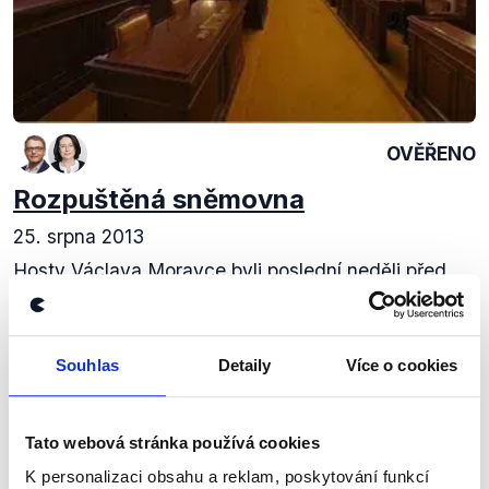
OVĚŘENO
Rozpuštěná sněmovna
25. srpna 2013
Hosty Václava Moravce byli poslední neděli před
rozpuštěním sněmovny - její předsedkyně Miroslava
Němcová (ODS) a místopředseda Lubomír Zaorálek
(ČSSD). Rozhovor byl spíše bilanční, jaké...
Souhlas
Detaily
Více o cookies
Číst dál
Tato webová stránka používá cookies
K personalizaci obsahu a reklam, poskytování funkcí