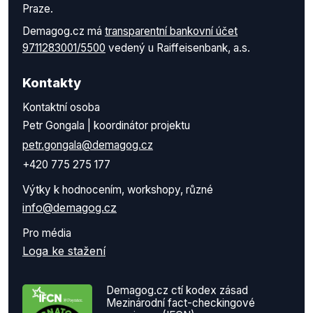
Praze.
Demagog.cz má
transparentní bankovní účet
9711283001/5500
vedený u Raiffeisenbank, a.s.
Kontakty
Kontaktní osoba
Petr Gongala | koordinátor projektu
petr.gongala@demagog.cz
+420 775 275 177
Výtky k hodnocením, workshopy, různé
info@demagog.cz
Pro média
Loga ke stažení
Demagog.cz ctí kodex zásad
Mezinárodní fact-checkingové