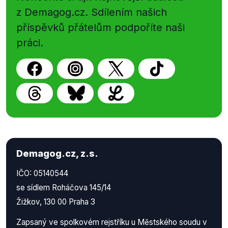
z Demagog.cz. Sdílením našich
příspěvků přátelům podpoříte naši
práci.
Demagog.cz, z.s.
IČO: 05140544
se sídlem Roháčova 145/14
Žižkov, 130 00 Praha 3
Zapsaný ve spolkovém rejstříku u Městského soudu v