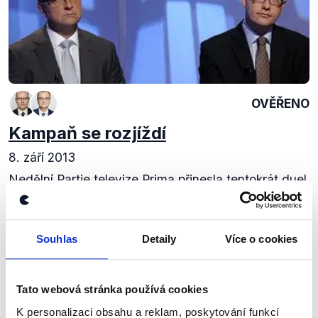
OVĚŘENO
Kampaň se rozjíždí
8. září 2013
Nedělní Partie televize Prima přinesla tentokrát duel
Miroslava Kalouska a Bohuslava Sobotky. Celá
debata se nesla v duchu startující kampaně k
předčasným volbám, oba jmenovaní řešili...
Souhlas
Detaily
Více o cookies
Číst dál
Tato webová stránka používá cookies
K personalizaci obsahu a reklam, poskytování funkcí