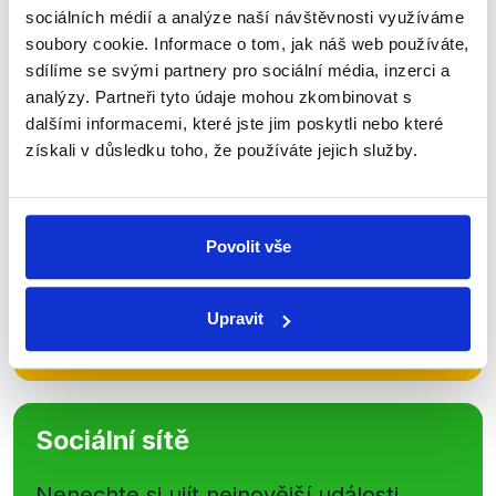
Zůstaňme v kontaktu
sociálních médií a analýze naší návštěvnosti využíváme
soubory cookie. Informace o tom, jak náš web používáte,
Přihlaste se k odběru našeho
sdílíme se svými partnery pro sociální média, inzerci a
newsletteru nebo
whatsappového
analýzy. Partneři tyto údaje mohou zkombinovat s
dalšími informacemi, které jste jim poskytli nebo které
kanálu, kde pravidelně přinášíme
získali v důsledku toho, že používáte jejich služby.
shrnutí nejzajímavějších článků a analýz.
Začněte nás odebírat, a mějte tak
přehled o tom, jaké dezinformace a
Povolit vše
nepravdy se zrovna v Česku šíří.
Upravit
Newsletter
WhatsApp
Sociální sítě
Nenechte si ujít nejnovější události