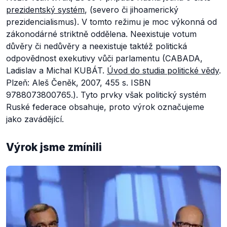
prezidentský systém
, (severo či jihoamerický
prezidencialismus). V tomto režimu je moc výkonná od
zákonodárné striktně oddělena. Neexistuje votum
důvěry či nedůvěry a neexistuje taktéž politická
odpovědnost exekutivy vůči parlamentu (CABADA,
Ladislav a Michal KUBÁT.
Úvod do studia politické vědy
.
Plzeň: Aleš Čeněk, 2007, 455 s. ISBN
9788073800765.). Tyto prvky však politický systém
Ruské federace obsahuje, proto výrok označujeme
jako zavádějící.
Výrok jsme zmínili