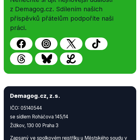
z Demagog.cz. Sdílením našich
příspěvků přátelům podpoříte naši
práci.
Demagog.cz, z.s.
IČO: 05140544
se sídlem Roháčova 145/14
Žižkov, 130 00 Praha 3
Zapsaný ve spolkovém rejstříku u Městského soudu v