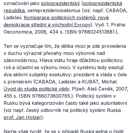
označován jako
poloprezidentský
(
poloprezidentská
republika
, semiprezidencioalismus (viz. např. CABADA,
Ladislav.
Komparace politických systémů: nové
demokracie střední a východní Evropy
). Vyd. 1. Praha:
Oeconomica, 2008, 434 s. ISBN 9788024513881.).
Ten se vyznačuje tím, že dělba moci je zde provedena
v duchu výrazné převahy moci výkonné nad
zákonodárnou. Hlava státu hraje důležitou politickou
roli a účastní se výkonu moci. V systému tedy existují
dva aktivní subjekty exekutivy: prezident a vláda v čele
s premiérem (CABADA, Ladislav a KUBÁT, Michal.
Úvod do studia politické vědy
. Plzeň: Aleš Čeněk, 2007,
455 s. ISBN 9788073800765.). Politický systém v
Rusku bývá kategorizován často také jako autoritativní
(viz např. český odborník na politický systém Ruska
prof. Jan Holzer
).
Nezle však tvrdit, že se v případě Ruska jedná o čistě