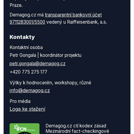
Praze.
Demagog.cz má
transparentní bankovní účet
9711283001/5500
vedený u Raiffeisenbank, a.s.
Kontakty
Kontaktní osoba
Petr Gongala | koordinátor projektu
petr.gongala@demagog.cz
+420 775 275 177
Výtky k hodnocením, workshopy, různé
info@demagog.cz
Pro média
Loga ke stažení
Demagog.cz ctí kodex zásad
Mezinárodní fact-checkingové