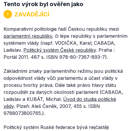
Tento výrok byl ověřen jako
ZAVÁDĚJÍCÍ
Komparativní politologie řadí Českou republiku mezi
parlamentní republiky
, či lépe republiky s parlamentním
systémem vlády (např. VODIČKA, Karel; CABADA,
Ladislav.
Politický systém České republiky
. Praha :
Portál 2011. 487 s. ISBN 978-80-7367-893-7).
Základními znaky parlamentního režimu jsou politická
odpovědnost vlády vůči parlamentu a účast vlády v
procesu tvorby práva. Dále také právo hlavy státu
rozpouštět za daných okolností parlament (CABADA,
Ladislav a KUBÁT, Michal.
Úvod do studia politické
vědy
. Plzeň: Aleš Čeněk, 2007, 455 s. ISBN
9788073800765.).
Politický systém Ruské federace bývá nejčastěji