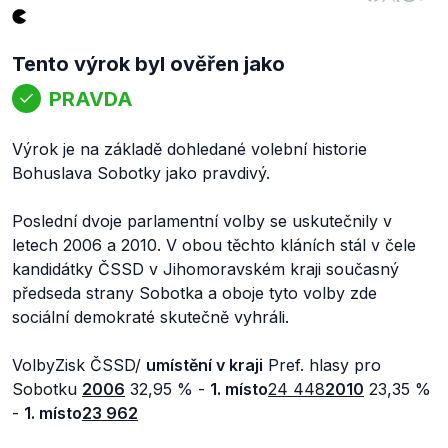
Tento výrok byl ověřen jako
PRAVDA
Výrok je na základě dohledané volební historie
Bohuslava Sobotky jako pravdivý.
Poslední dvoje parlamentní volby se uskutečnily v
letech 2006 a 2010. V obou těchto kláních stál v čele
kandidátky ČSSD v Jihomoravském kraji současný
předseda strany Sobotka a oboje tyto volby zde
sociální demokraté skutečně vyhráli.
VolbyZisk ČSSD/
umístění v kraji
Pref. hlasy pro
Sobotku
2006
32,95 % -
1. místo
24 448
2010
23,35 %
-
1. místo
23 962