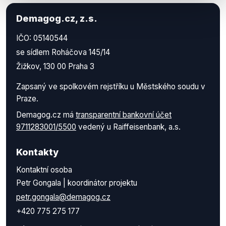
Demagog.cz, z.s.
IČO: 05140544
se sídlem Roháčova 145/14
Žižkov, 130 00 Praha 3
Zapsaný ve spolkovém rejstříku u Městského soudu v
Praze.
Demagog.cz má
transparentní bankovní účet
9711283001/5500
vedený u Raiffeisenbank, a.s.
Kontakty
Kontaktní osoba
Petr Gongala | koordinátor projektu
petr.gongala@demagog.cz
+420 775 275 177