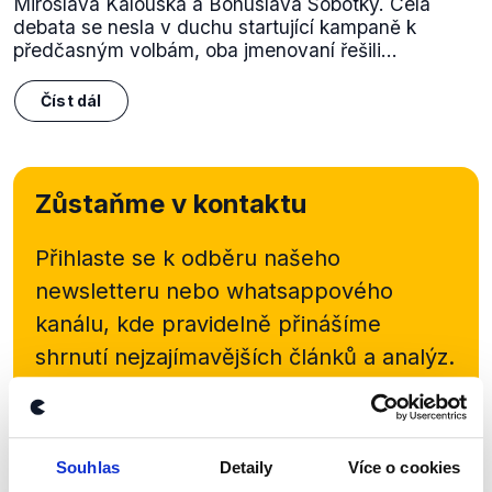
Miroslava Kalouska a Bohuslava Sobotky. Celá
debata se nesla v duchu startující kampaně k
předčasným volbám, oba jmenovaní řešili...
Číst dál
Zůstaňme v kontaktu
Přihlaste se k odběru našeho
newsletteru nebo
whatsappového
kanálu, kde pravidelně přinášíme
shrnutí nejzajímavějších článků a analýz.
Začněte nás odebírat, a mějte tak
přehled o tom, jaké dezinformace a
nepravdy se zrovna v Česku šíří.
Souhlas
Detaily
Více o cookies