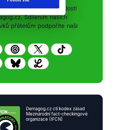
e si ujít nejnovější události
gog.cz. Sdílením našich
vků přátelům podpoříte naši
Demagog.cz ctí kodex zásad
Mezinárodní fact-checkingové
organizace (IFCN)