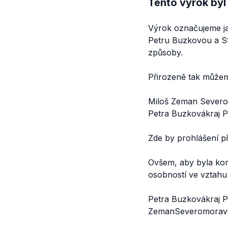
Tento výrok byl
Výrok označujeme ja
Petru Buzkovou a S
způsoby.
Přirozeně tak můžeme
Miloš Zeman Severo
Petra Buzkovákraj 
Zde by prohlášení 
Ovšem, aby byla kom
osobností ve vztah
Petra Buzkovákraj P
ZemanSeveromoravs