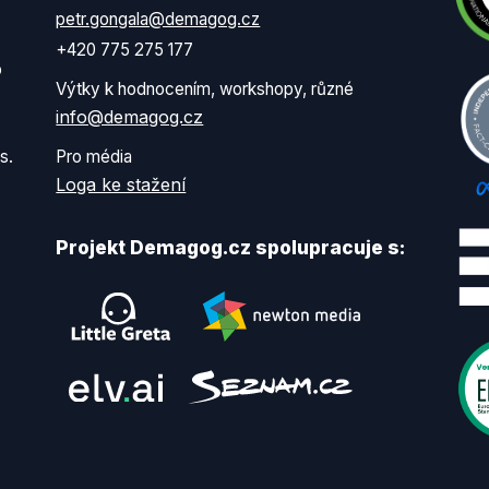
petr.gongala@demagog.cz
+420 775 275 177
o
Výtky k hodnocením, workshopy, různé
info@demagog.cz
s.
Pro média
Loga ke stažení
Projekt Demagog.cz spolupracuje s: