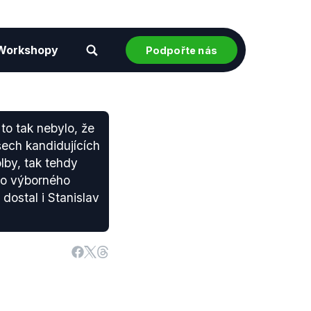
Workshopy
Podpořte nás
o tak nebylo, že
šech kandidujících
lby, tak tehdy
oho výborného
dostal i Stanislav