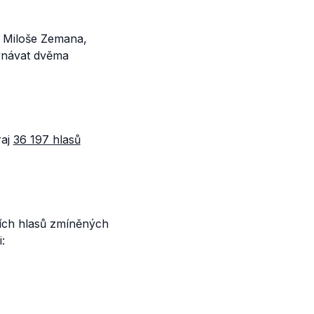
o Miloše Zemana,
vnávat dvěma
raj
36 197 hlasů
ních hlasů zmíněných
: