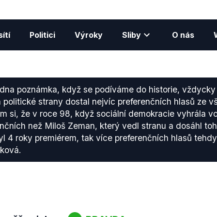
ítí
Politici
Výroky
Sliby
O nás
dna poznámka, když se podíváme do historie, vždycky t
 politické strany dostal nejvíc preferenčních hlasů ze v
ám si, že v roce 98, když sociální demokracie vyhrála vo
enčních než Miloš Zeman, který vedl stranu a dosáhl t
yl 4 roky premiérem, tak více preferenčních hlasů tehdy 
zková.