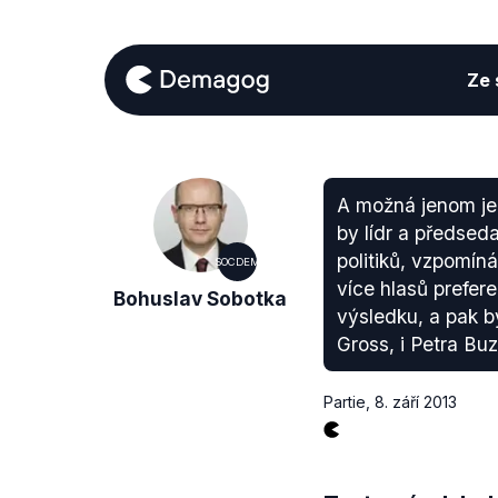
Ze s
A možná jenom je
by lídr a předseda
politiků, vzpomín
SOCDEM
více hlasů prefer
Bohuslav Sobotka
výsledku, a pak b
Gross, i Petra Bu
Partie
,
8. září 2013