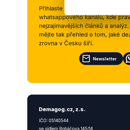
Přihlaste se k odběru našeho
new
whatsappového kanálu, kde pravi
nejzajímavějších článků a analýz.
mějte tak přehled o tom, jaké d
zrovna v Česku šíří.
Newsletter
Demagog.cz, z.s.
IČO: 05140544
se sídlem Roháčova 145/14