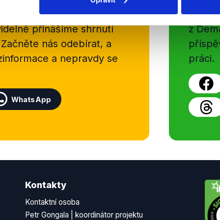
sletteru nebo
Nenecht
delně přinášíme shrnutí
z Dema
 Začněte nás odebírat, a
příspě
ezinformace a nepravdy se
práci.
WhatsApp
Kontakty
Kontaktní osoba
Petr Gongala | koordinátor projektu