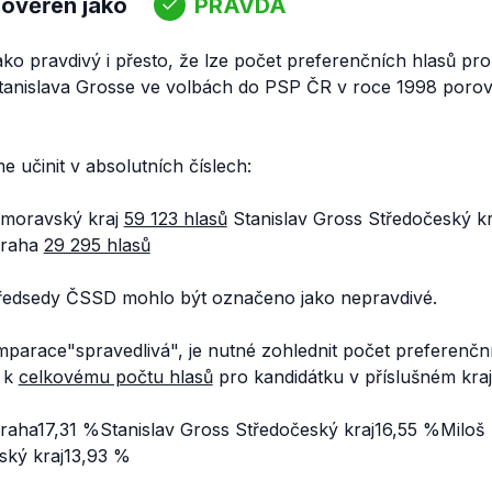
 ověřen jako
PRAVDA
ko pravdivý i přesto, že lze počet preferenčních hlasů pr
tanislava Grosse ve volbách do PSP ČR v roce 1998 poro
 učinit v absolutních číslech:
moravský kraj
59 123 hlasů
Stanislav Gross Středočeský k
Praha
29 295 hlasů
předsedy ČSSD mohlo být označeno jako nepravdivé.
parace"spravedlivá", je nutné zohlednit počet preferenč
u k
celkovému počtu hlasů
pro kandidátku v příslušném kraji
raha17,31 %Stanislav Gross Středočeský kraj16,55 %Miloš
ký kraj13,93 %