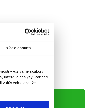
sla tentokrát duel
Více o cookies
obotky. Celá
í kampaně k
řešili...
ěvnosti využíváme soubory
, inzerci a analýzy. Partneři
li v důsledku toho, že
ální sítě
Povolit vše