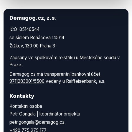
Demagog.cz, z.s.
IČO: 05140544
se sídlem Roháčova 145/14
Žižkov, 130 00 Praha 3
Zapsaný ve spolkovém rejstříku u Městského soudu v
Praze.
Demagog.cz má
transparentní bankovní účet
9711283001/5500
vedený u Raiffeisenbank, a.s.
Kontakty
Kontaktní osoba
Petr Gongala | koordinátor projektu
petr.gongala@demagog.cz
+420 775 275 177