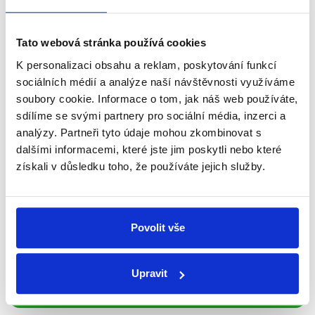
Newsletter
WhatsApp
Tato webová stránka používá cookies
K personalizaci obsahu a reklam, poskytování funkcí
sociálních médií a analýze naší návštěvnosti využíváme
soubory cookie. Informace o tom, jak náš web používáte,
Sociální sítě
sdílíme se svými partnery pro sociální média, inzerci a
analýzy. Partneři tyto údaje mohou zkombinovat s
Nenechte si ujít nejnovější události
dalšími informacemi, které jste jim poskytli nebo které
z Demagog.cz. Sdílením našich
získali v důsledku toho, že používáte jejich služby.
příspěvků přátelům podpoříte naši
práci.
Povolit vše
Upravit