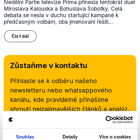
Nedělní Partie televize Prima přinesla tentokrát duel
Miroslava Kalouska a Bohuslava Sobotky. Celá
debata se nesla v duchu startující kampaně k
předčasným volbám, oba jmenovaní řešili...
Číst dál
Zůstaňme v kontaktu
Přihlaste se k odběru našeho
newsletteru nebo
whatsappového
kanálu, kde pravidelně přinášíme
shrnutí nejzajímavějších článků a analýz.
Začněte nás odebírat, a mějte tak
přehled o tom, jaké dezinformace a
nepravdy se zrovna v Česku šíří.
Souhlas
Detaily
Více o cookies