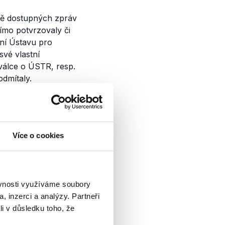
adě dostupných zpráv
ímo potvrzovaly či
ení Ústavu pro
své vlastní
 válce o ÚSTR, resp.
odmítaly.
Více o cookies
e TV Prima mezi
předsedou ODS
ěvnosti využíváme soubory
ali jak některé
ů, tak se i...
, inzerci a analýzy. Partneři
li v důsledku toho, že