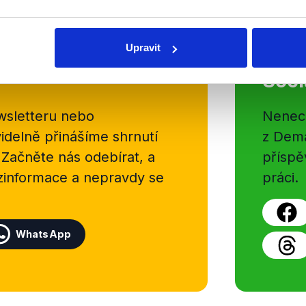
OVĚŘENO
Upravit
Soci
sletteru nebo
Nenecht
delně přinášíme shrnutí
z Dema
 Začněte nás odebírat, a
příspě
ezinformace a nepravdy se
práci.
WhatsApp