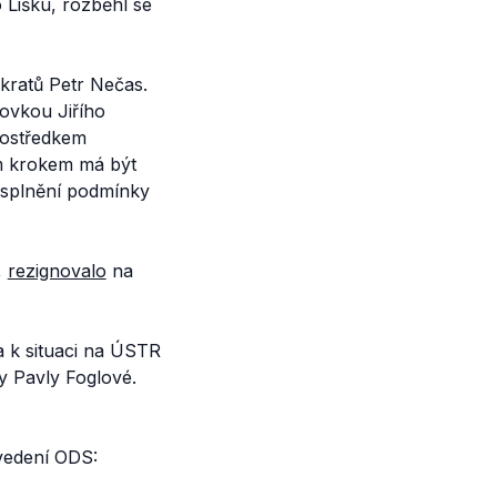
 Lišku, rozběhl se
kratů Petr Nečas.
ovkou Jiřího
rostředkem
m krokem má být
o splnění podmínky
,
rezignovalo
na
a k situaci na ÚSTR
y Pavly Foglové.
vedení ODS: