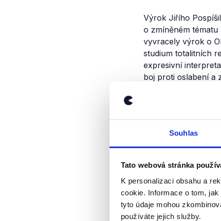
Výrok Jiřího Pospíši
o zmíněném tématu s
vyvracely výrok o OD
studium totalitních r
expresivní interpret
boj proti oslabení a 
Výrok jsme zmí
Souhlas
Tato webová stránka použív
K personalizaci obsahu a re
cookie. Informace o tom, jak
tyto údaje mohou zkombinovat
používáte jejich služby.