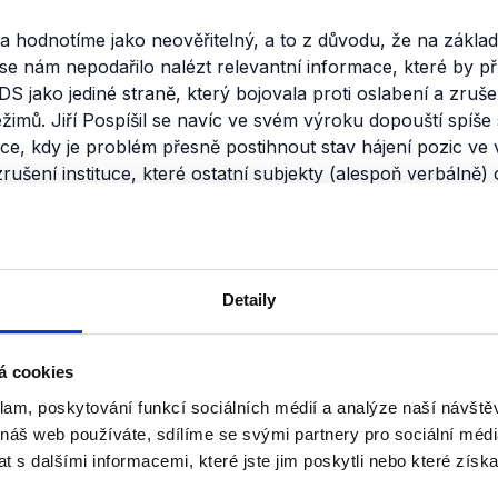
la hodnotíme jako neověřitelný, a to z důvodu, že na zákl
e nám nepodařilo nalézt relevantní informace, které by př
S jako jediné straně, který bojovala proti oslabení a zruš
ežimů. Jiří Pospíšil se navíc ve svém výroku dopouští spíše 
ace, kdy je problém přesně postihnout stav hájení pozic ve
zrušení instituce, které ostatní subjekty (alespoň verbálně) 
nili
Filip - Pospíšil
Detaily
15. září 2013
Ostrý střet přinesla nedělní Parti
á cookies
předsedou KSČM Filipem a místo
klam, poskytování funkcí sociálních médií a analýze naší návšt
Pospíšilem. Oba politici představov
fragmenty svých volebních program
 náš web používáte, sdílíme se svými partnery pro sociální média
 s dalšími informacemi, které jste jim poskytli nebo které získa
Číst dál