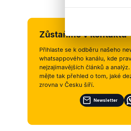
Zůstaňme v kontaktu
Přihlaste se k odběru našeho
new
whatsappového kanálu, kde pravi
nejzajímavějších článků a analýz.
mějte tak přehled o tom, jaké d
zrovna v Česku šíří.
Newsletter