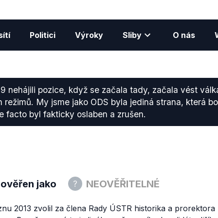
ítí
Politici
Výroky
Sliby
O nás
9 nehájili pozice, když se začala tady, začala vést válk
h režimů. My jsme jako ODS byla jediná strana, která bo
e facto byl fakticky oslaben a zrušen.
 ověřen jako
NEOVĚŘITELNÉ
nu 2013 zvolil za člena Rady ÚSTR historika a prorektora 