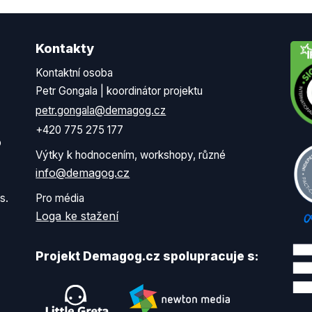
Kontakty
Kontaktní osoba
Petr Gongala | koordinátor projektu
petr.gongala@demagog.cz
+420 775 275 177
o
Výtky k hodnocením, workshopy, různé
info@demagog.cz
s.
Pro média
Loga ke stažení
Projekt Demagog.cz spolupracuje s: