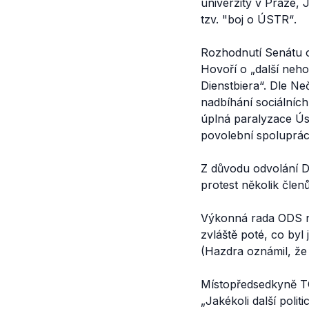
univerzity v Praze, 
tzv.
"boj o ÚSTR“
.
Rozhodnutí Senátu 
Hovoří o „
další neh
Dienstbiera
“. Dle Ne
nadbíhání sociálníc
úplná paralyzace Úst
povolební spoluprá
Z důvodu odvolání D
protest několik člen
Výkonná rada ODS 
zvláště poté, co by
(Hazdra oznámil, že 
Místopředsedkyně T
„
Jakékoli další politi