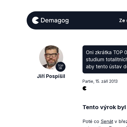
Ze s
Oni zkrátka TOP 0
studium totalitníc
aby tento ústav d
TOP
09
Jiří Pospíšil
Partie
,
15. září 2013
Tento výrok byl
Poté co
Senát
v břez