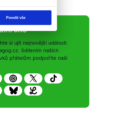
Povolit vše
ální sítě
e si ujít nejnovější události
gog.cz. Sdílením našich
vků přátelům podpoříte naši