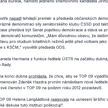
Jana Bureše, namísto jediného sněmovního kandidáta Jiřího
ostře
napadl
tehdejší premiér a předseda občanských demo
orázné demonstraci síly senátorského klubu ČSSD pod takt
čase přestává být Senát pojistkou demokracie a stává se p
h demokratů komunistům. „
Mám důvodnou obavu, že další
avu pro studium totalitních režimů ještě před volbami jak
ce s KSČM
," vysvětlil předseda ODS.
aniela Hermana z funkce ředitele ÚSTR na začátku dubna
ů Rady.
na konci dubna
prohlásila
, že chce, aby se TOP 09 vyjádřil
l jmenován Zdeněk Hazdra prvním náměstkem nové ředitelk
své členství v TOP 09 na podzim roku 2012 pozastavil).
OP 09 Helena Langšádlová
reagovala
na usnesení širšího 
cké diskuse tuto instituci poškozují
“.