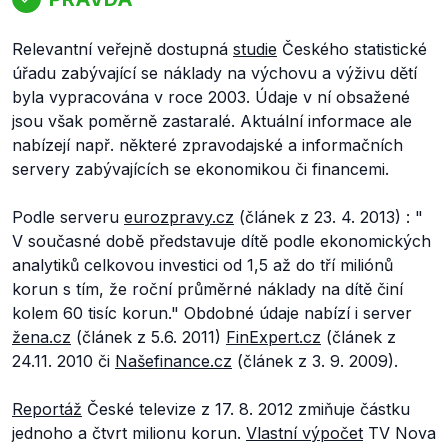
Relevantní veřejně dostupná
studie
Českého statistické
úřadu zabývající se náklady na výchovu a výživu dětí
byla vypracována v roce 2003. Údaje v ní obsažené
jsou však poměrně zastaralé. Aktuální informace ale
nabízejí např. některé zpravodajské a informačních
servery zabývajících se ekonomikou či financemi.
Podle serveru
eurozpravy.cz
(článek z 23. 4. 2013) : "
V současné době představuje dítě podle ekonomických
analytiků celkovou investici od 1,5 až do tří miliónů
korun s tím, že roční průměrné náklady na dítě činí
kolem 60 tisíc korun."
Obdobné údaje nabízí i server
žena.cz
(článek z 5.6. 2011)
FinExpert.cz
(článek z
24.11. 2010 či
Našefinance.cz
(článek z 3. 9. 2009).
Re
portáž
České televize z 17. 8. 2012 zmiňuje částku
jednoho a čtvrt milionu korun.
Vlastní výpočet
TV Nova