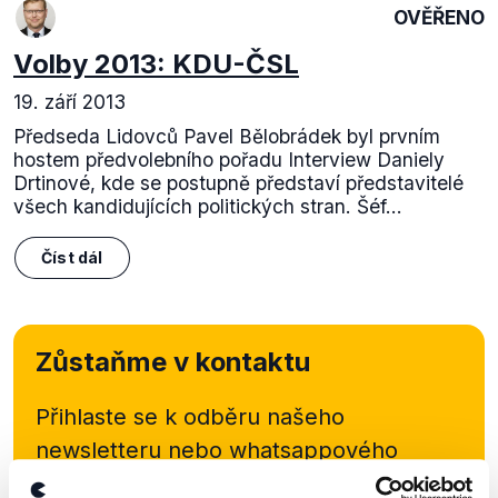
OVĚŘENO
Volby 2013: KDU-ČSL
19. září 2013
Předseda Lidovců Pavel Bělobrádek byl prvním
hostem předvolebního pořadu Interview Daniely
Drtinové, kde se postupně představí představitelé
všech kandidujících politických stran. Šéf...
Číst dál
Zůstaňme v kontaktu
Přihlaste se k odběru našeho
newsletteru nebo
whatsappového
kanálu, kde pravidelně přinášíme