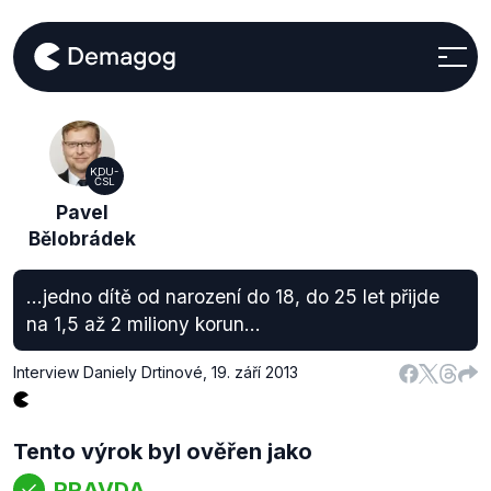
KDU-
ČSL
Pavel
Bělobrádek
...jedno dítě od narození do 18, do 25 let přijde
na 1,5 až 2 miliony korun...
Interview Daniely Drtinové
,
19. září 2013
Tento výrok byl ověřen jako
PRAVDA