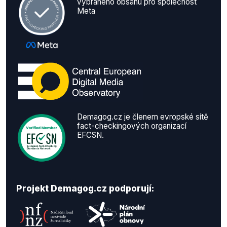
vybraného obsahu pro společnost
Meta
Demagog.cz je členem evropské sítě
fact-checkingových organizací
EFCSN.
Projekt Demagog.cz podporují: