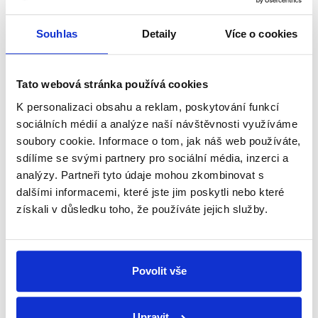
shrnutí nejzajímavějších článků a analýz.
Začněte nás odebírat, a mějte tak
Souhlas
Detaily
Více o cookies
přehled o tom, jaké dezinformace a
nepravdy se zrovna v Česku šíří.
Tato webová stránka používá cookies
K personalizaci obsahu a reklam, poskytování funkcí
Newsletter
WhatsApp
sociálních médií a analýze naší návštěvnosti využíváme
soubory cookie. Informace o tom, jak náš web používáte,
sdílíme se svými partnery pro sociální média, inzerci a
analýzy. Partneři tyto údaje mohou zkombinovat s
Sociální sítě
dalšími informacemi, které jste jim poskytli nebo které
získali v důsledku toho, že používáte jejich služby.
Nenechte si ujít nejnovější události
z Demagog.cz. Sdílením našich
příspěvků přátelům podpoříte naši
Povolit vše
práci.
Upravit