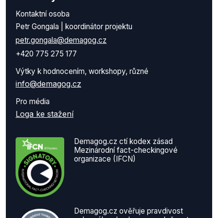
Kontaktní osoba
Petr Gongala | koordinátor projektu
petr.gongala@demagog.cz
+420 775 275 177
Výtky k hodnocením, workshopy, různé
info@demagog.cz
Pro média
Loga ke stažení
Demagog.cz ctí kodex zásad
Mezinárodní fact-checkingové
organizace (IFCN)
Demagog.cz ověřuje pravdivost