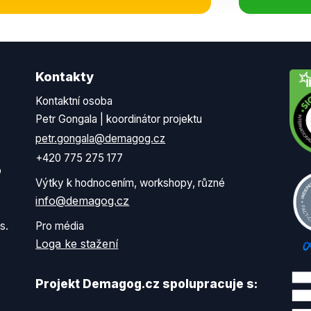
Kontakty
Kontaktní osoba
Petr Gongala | koordinátor projektu
petr.gongala@demagog.cz
+420 775 275 177
o
Výtky k hodnocením, workshopy, různé
info@demagog.cz
s.
Pro média
Loga ke stažení
Projekt Demagog.cz spolupracuje s: