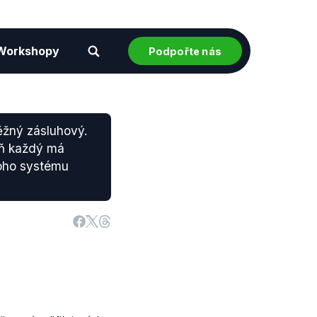
Workshopy
Podpořte nás
ěžný zásluhový.
eň každý má
toho systému