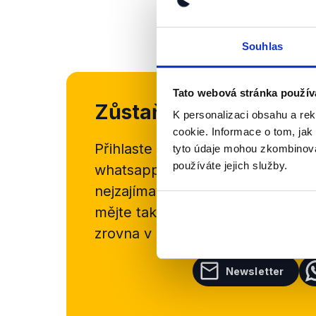
Souhlas
Tato webová stránka použív
Zůstaňme v kontaktu
K personalizaci obsahu a re
cookie. Informace o tom, jak
Přihlaste se k odběru našeho
new
tyto údaje mohou zkombinovat
používáte jejich služby.
whatsappového kanálu, kde pravi
nejzajímavějších článků a analýz.
mějte tak přehled o tom, jaké d
zrovna v Česku šíří.
Newsletter