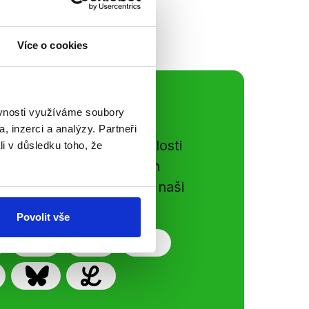
Více o cookies
ální sítě
ěvnosti využíváme soubory
, inzerci a analýzy. Partneři
e si ujít nejnovější události
li v důsledku toho, že
gog.cz. Sdílením našich
vků přátelům podpoříte naši
Povolit vše