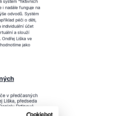
i systém "fiktivních
 i nadále funguje na
 výše odvodů. Systém
íklad péči o děti,
 individuální účet
tuální a slouží
 Ondřej Liška ve
j hodnotíme jako
ených
liče v předčasných
ej Liška, předseda
Daniely Drtinové,
vé...