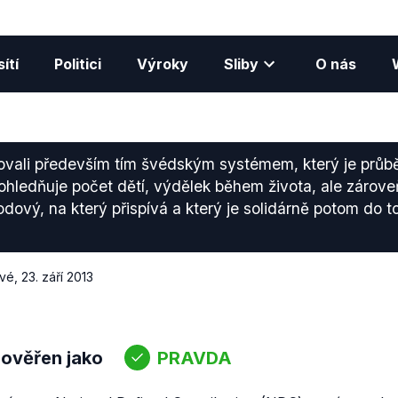
ítí
Politici
Výroky
Sliby
O nás
ovali především tím švédským systémem, který je průb
ohledňuje počet dětí, výdělek během života, ale zárov
odový, na který přispívá a který je solidárně potom do 
ové
,
23. září 2013
 ověřen jako
PRAVDA