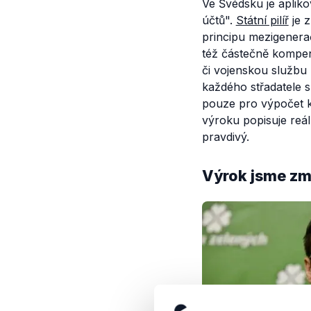
Ve Švédsku je apliko
účtů".
Státní pilíř
je z
principu mezigenerač
též částečně kompen
či vojenskou službu 
každého střadatele s
pouze pro výpočet k
výroku popisuje reál
pravdivý.
Výrok jsme zmí