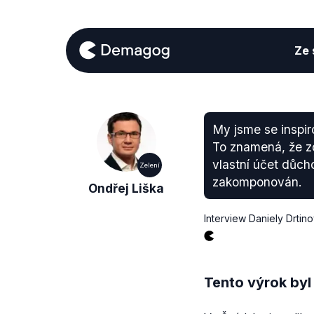
Ze s
My jsme se inspir
To znamená, že z
vlastní účet důch
Zelení
zakomponován.
Ondřej Liška
Interview Daniely Drtin
Tento výrok byl