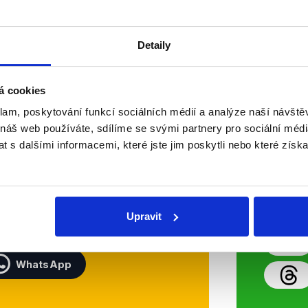
Číst dál
OVĚŘENO
Detaily
á cookies
Soci
klam, poskytování funkcí sociálních médií a analýze naší návšt
 náš web používáte, sdílíme se svými partnery pro sociální média
sletteru nebo
Nenecht
 s dalšími informacemi, které jste jim poskytli nebo které získa
delně přinášíme shrnutí
z Dema
 Začněte nás odebírat, a
příspě
ezinformace a nepravdy se
práci.
Upravit
WhatsApp