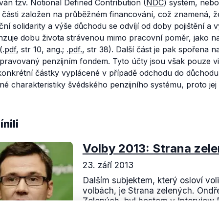
ván tzv.
Notional Defined Contribution
(
NDC
) systém, nebol
 části založen na průběžném financování, což znamená, že
ní solidarity a výše důchodu se odvíjí od doby pojištění a
zuje dobu života strávenou mimo pracovní poměr, jako např
(
.pdf
, str 10, ang.;
.pdf.
, str 38). Další část je pak spořena na
pravovaný penzijním fondem. Tyto účty jsou však pouze vir
onkrétní částky vyplácené v případě odchodu do důchodu.
né charakteristiky švédského penzijního systému, proto je
nili
Volby 2013: Strana zel
23. září 2013
Dalším subjektem, který osloví vo
volbách, je Strana zelených. Ondř
Zelených, byl hostem v Interview 
kde voličům přestavoval program s