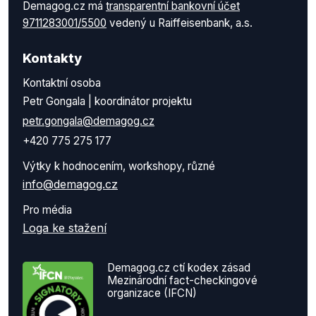
Demagog.cz má
transparentní bankovní účet
9711283001/5500
vedený u Raiffeisenbank, a.s.
Kontakty
Kontaktní osoba
Petr Gongala | koordinátor projektu
petr.gongala@demagog.cz
+420 775 275 177
Výtky k hodnocením, workshopy, různé
info@demagog.cz
Pro média
Loga ke stažení
Demagog.cz ctí kodex zásad
Mezinárodní fact-checkingové
organizace (IFCN)