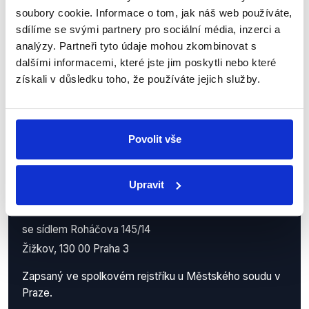
příspěvků přátelům podpoříte naši
soubory cookie. Informace o tom, jak náš web používáte,
sdílíme se svými partnery pro sociální média, inzerci a
práci.
analýzy. Partneři tyto údaje mohou zkombinovat s
dalšími informacemi, které jste jim poskytli nebo které
získali v důsledku toho, že používáte jejich služby.
Povolit vše
Demagog.cz, z.s.
Upravit
IČO: 05140544
se sídlem Roháčova 145/14
Žižkov, 130 00 Praha 3
Zapsaný ve spolkovém rejstříku u Městského soudu v
Praze.