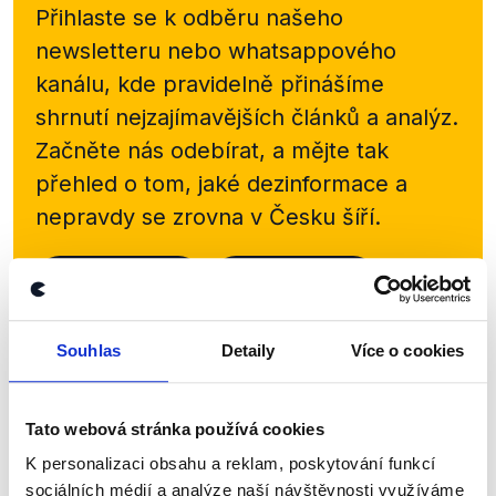
Přihlaste se k odběru našeho
newsletteru nebo
whatsappového
kanálu, kde pravidelně přinášíme
shrnutí nejzajímavějších článků a analýz.
Začněte nás odebírat, a mějte tak
přehled o tom, jaké dezinformace a
nepravdy se zrovna v Česku šíří.
Newsletter
WhatsApp
Souhlas
Detaily
Více o cookies
Sociální sítě
Tato webová stránka používá cookies
Nenechte si ujít nejnovější události
K personalizaci obsahu a reklam, poskytování funkcí
z Demagog.cz. Sdílením našich
sociálních médií a analýze naší návštěvnosti využíváme