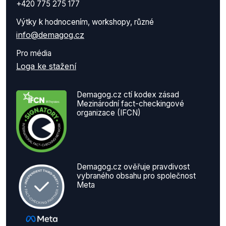
+420 775 275 177
Výtky k hodnocením, workshopy, různé
info@demagog.cz
Pro média
Loga ke stažení
Demagog.cz ctí kodex zásad
Mezinárodní fact-checkingové
organizace (IFCN)
Demagog.cz ověřuje pravdivost
vybraného obsahu pro společnost
Meta