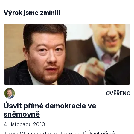
Výrok jsme zmínili
OVĚŘENO
Úsvit přímé demokracie ve
sněmovně
4. listopadu 2013
Tomio Okamura dokázal své hnutí Úsvit přímé