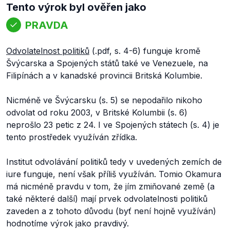
Tento výrok byl ověřen jako
PRAVDA
Odvolatelnost politiků
(.pdf, s. 4-6) funguje kromě
Švýcarska a Spojených států také ve Venezuele, na
Filipínách a v kanadské provincii Britská Kolumbie.
Nicméně ve Švýcarsku (s. 5) se nepodařilo nikoho
odvolat od roku 2003, v Britské Kolumbii (s. 6)
neprošlo 23 petic z 24. I ve Spojených státech (s. 4) je
tento prostředek využíván zřídka.
Institut odvolávání politiků tedy v uvedených zemích de
iure funguje, není však příliš využíván. Tomio Okamura
má nicméně pravdu v tom, že jím zmiňované země (a
také některé další) mají prvek odvolatelnosti politiků
zaveden a z tohoto důvodu (byť není hojně využíván)
hodnotíme výrok jako pravdivý.