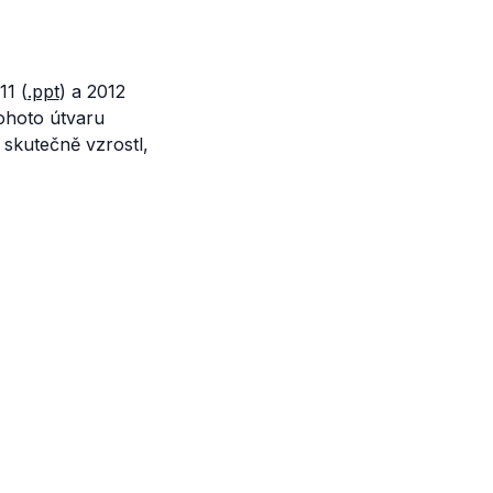
11 (
.ppt
) a 2012
tohoto útvaru
 skutečně vzrostl,