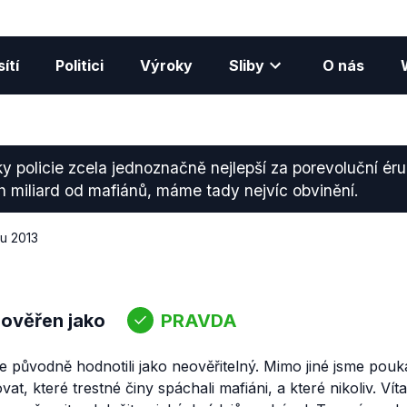
ítí
Politici
Výroky
Sliby
O nás
y policie zcela jednoznačně nejlepší za porevoluční é
 miliard od mafiánů, máme tady nejvíc obvinění.
du 2013
 ověřen jako
PRAVDA
e původně hodnotili jako neověřitelný. Mimo jiné jsme pouka
vat, které trestné činy spáchali
mafiáni,
a které nikoliv. Víta