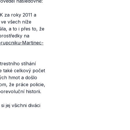
pověděl následovně:
K za roky 2011 a
e ve všech níže
, a to i přes to, že
 prostředky na
orupcniku-Martinec-
trestního stíhání
e také celkový počet
ných hmot a došlo
m, že práce policie,
orevoluční historii.
 jej všichni diváci