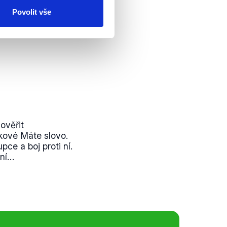
Povolit vše
ověřit
kové Máte slovo.
ce a boj proti ní.
í...