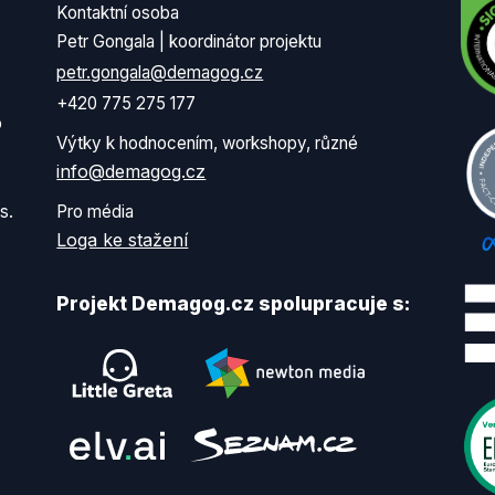
Kontaktní osoba
Petr Gongala | koordinátor projektu
petr.gongala@demagog.cz
+420 775 275 177
o
Výtky k hodnocením, workshopy, různé
info@demagog.cz
s.
Pro média
Loga ke stažení
Projekt Demagog.cz spolupracuje s: