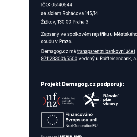
IČO: 05140544
se sídlem Roháčova 145/14
Žižkov, 130 00 Praha 3
Zapsaný ve spolkovém rejstříku u Městskéh
soudu v Praze.
Demagog.cz má
transparentní bankovní účet
9711283001/5500
vedený u Raiffeisenbank, a.
Projekt Demagog.cz podporují: