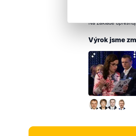
Z toho přibližně tře
Na základě upřesňu
Výrok jsme zmí