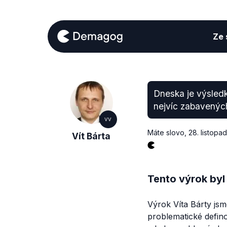
Ze s
Dneska je výsledk
nejvíc zabavených
VV
Máte slovo
,
28. listopa
Vít Bárta
Tento výrok byl
Výrok Víta Bárty jsm
problematické defino