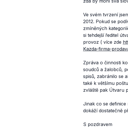
zda by mohl svá slov
Ve svém tvrzení jse
2012. Pokud se podív
zmíněných kategorií
si tehdejší ředitel 
provoz ( více zde
ht
Kazda-firma-prodava
Zpráva o činnosti kon
soudců a žalobců, p
spisů, zabránilo se
také k většímu poštu
zvláště pak Útvaru pr
Jinak co se definice 
dokáží dostatečně př
S pozdravem