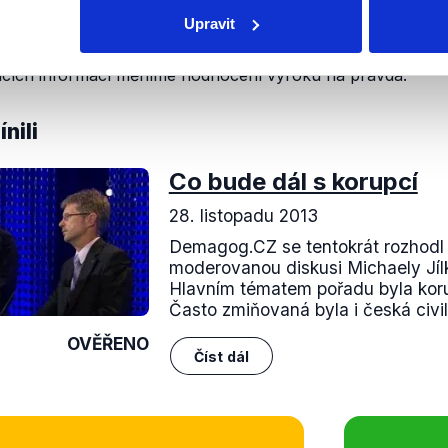
Upravit
tina připadá na ÚOKFK.
jících informací měníme hodnocení výroku na
pravda.
nili
Co bude dál s korupcí
28. listopadu 2013
Demagog.CZ se tentokrát rozhodl 
moderovanou diskusi Michaely Jíl
Hlavním tématem pořadu byla korup
Často zmiňovaná byla i česká civiln
OVĚŘENO
Číst dál