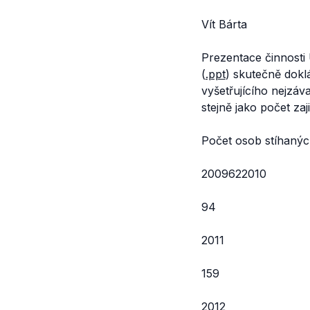
Vít Bárta
Prezentace činnosti 
(
.ppt
) skutečně doklá
vyšetřujícího nejzáv
stejně jako počet za
Počet osob stíhaných
2009622010
94
2011
159
2012