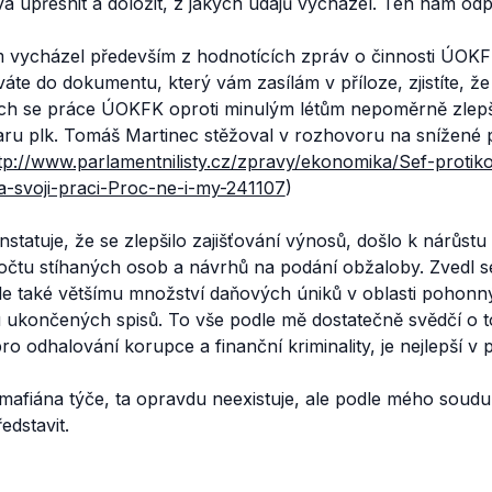
a upřesnit a doložit, z jakých údajů vycházel. Ten nám od
m vycházel především z hodnotících zpráv o činnosti ÚOKF
áte do dokumentu, který vám zasílám v příloze, zjistíte, ž
ch se práce ÚOKFK oproti minulým létům nepoměrně zlepšila
útvaru plk. Tomáš Martinec stěžoval v rozhovoru na snížené
tp://www.parlamentnilisty.cz/zpravy/ekonomika/Sef-protik
-svoji-praci-Proc-ne-i-my-241107
)
statuje, že se zlepšilo zajišťování výnosů, došlo k nárůstu 
očtu stíhaných osob a návrhů na podání obžaloby. Zvedl s
 ale také většímu množství daňových úniků v oblasti pohon
 ukončených spisů. To vše podle mě dostatečně svědčí o to
o odhalování korupce a finanční kriminality, je nejlepší v p
mafiána týče, ta opravdu neexistuje, ale podle mého soudu si
edstavit.