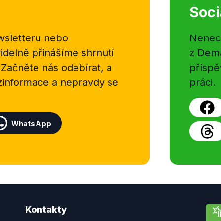
Soci
sletteru nebo
Nenecht
delně přinášíme shrnutí
z Dema
 Začněte nás odebírat, a
příspě
ezinformace a nepravdy se
práci.
WhatsApp
Kontakty