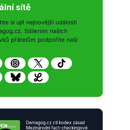
ální sítě
e si ujít nejnovější události
gog.cz. Sdílením našich
vků přátelům podpoříte naši
Demagog.cz ctí kodex zásad
Mezinárodní fact-checkingové