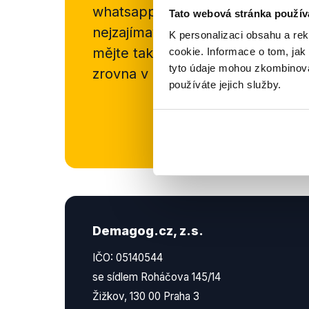
whatsappového kanálu, kde pravi
Tato webová stránka použív
nejzajímavějších článků a analýz.
K personalizaci obsahu a re
mějte tak přehled o tom, jaké d
cookie. Informace o tom, jak
tyto údaje mohou zkombinovat
zrovna v Česku šíří.
používáte jejich služby.
Newsletter
Demagog.cz, z.s.
IČO: 05140544
se sídlem Roháčova 145/14
Žižkov, 130 00 Praha 3