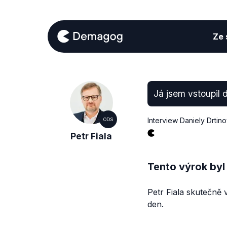
Ze s
Já jsem vstoupil 
Interview Daniely Drtin
ODS
Petr Fiala
Tento výrok byl
Petr Fiala skutečně 
den.