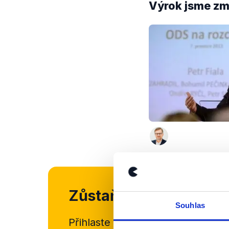
Výrok jsme zmí
Zůstaňme v kontaktu
Souhlas
Přihlaste se k odběru našeho
new