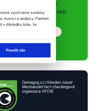
gog.cz. Sdílením našich
vků přátelům podpoříte naši
ěvnosti využíváme soubory
, inzerci a analýzy. Partneři
li v důsledku toho, že
Povolit vše
Demagog.cz ctí kodex zásad
Mezinárodní fact-checkingové
organizace (IFCN)