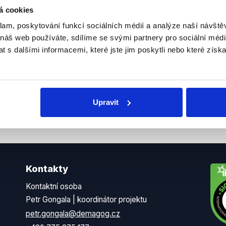
delně přinášíme shrnutí
z Dema
á cookies
 Začněte nás odebírat, a
příspě
klam, poskytování funkcí sociálních médií a analýze naší návšt
ezinformace a nepravdy se
práci.
 náš web používáte, sdílíme se svými partnery pro sociální média
 s dalšími informacemi, které jste jim poskytli nebo které získa
WhatsApp
Upravit
Kontakty
Kontaktní osoba
Petr Gongala | koordinátor projektu
petr.gongala@demagog.cz