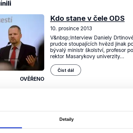
nili
Kdo stane v čele ODS
10. prosince 2013
V&nbsp;Interview Daniely Drtinové
prudce stoupajících hvězd jinak p
bývalý ministr školství, profesor po
rektor Masarykovy univerzity...
Číst dál
OVĚŘENO
Soci
Detaily
sletteru nebo
Nenecht