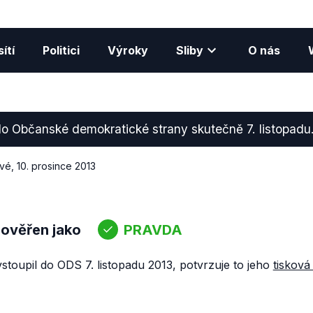
ítí
Politici
Výroky
Sliby
O nás
do Občanské demokratické strany skutečně 7. listopadu
ové
,
10. prosince 2013
 ověřen jako
PRAVDA
vstoupil do ODS 7. listopadu 2013, potvrzuje to jeho
tisková