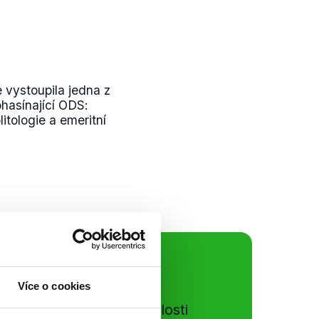
 vystoupila jedna z
ohasínající ODS:
litologie a emeritní
ální sítě
Více o cookies
e si ujít nejnovější události