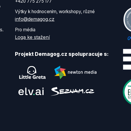
+420 775 275 177
o
Výtky k hodnocením, workshopy, různé
info@demagog.cz
s.
Pro média
Loga ke stažení
Projekt Demagog.cz spolupracuje s: