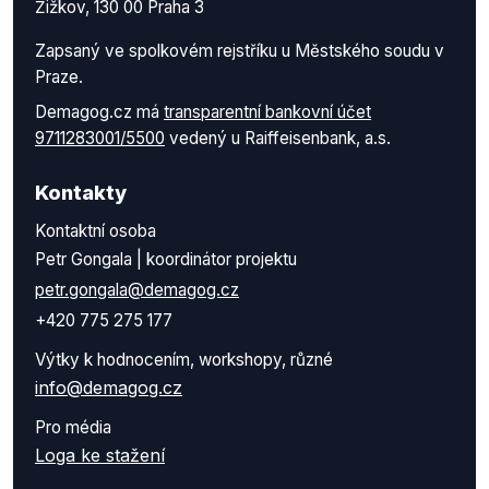
Žižkov, 130 00 Praha 3
Zapsaný ve spolkovém rejstříku u Městského soudu v
Praze.
Demagog.cz má
transparentní bankovní účet
9711283001/5500
vedený u Raiffeisenbank, a.s.
Kontakty
Kontaktní osoba
Petr Gongala | koordinátor projektu
petr.gongala@demagog.cz
+420 775 275 177
Výtky k hodnocením, workshopy, různé
info@demagog.cz
Pro média
Loga ke stažení