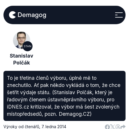
STAN
Stanislav
Polčák
To je třetina členů výboru, úplně mě to
znechutilo. Ať pak někdo vykládá o tom, že chce
šetřit výdaje státu. (Stanislav Polčák, který je
řadovým členem ústavněprávního výboru, pro
iDNES.cz kritizoval, že výbor má šest zvolených
místopředsedů, pozn. Demagog.CZ)
Výroky od čtenářů
,
7. ledna 2014