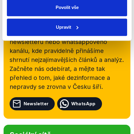
Povolit vše
Zůstaňme v kontaktu
Upravit
Přihlaste se k odběru našeho
newsletteru nebo
whatsappového
kanálu, kde pravidelně přinášíme
shrnutí nejzajímavějších článků a analýz.
Začněte nás odebírat, a mějte tak
přehled o tom, jaké dezinformace a
nepravdy se zrovna v Česku šíří.
Newsletter
WhatsApp