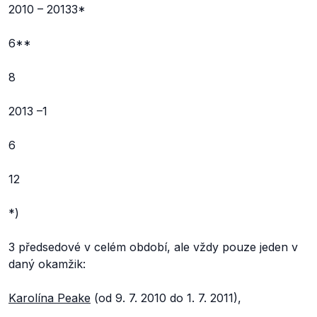
2010 – 20133*
6**
8
2013 –1
6
12
*)
3 předsedové v celém období, ale vždy pouze jeden v
daný okamžik:
Karolína Peake
(od 9. 7. 2010 do 1. 7. 2011),