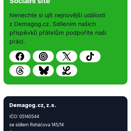
Sociální sítě
Nenechte si ujít nejnovější události
z Demagog.cz. Sdílením našich
příspěvků přátelům podpoříte naši
práci.
Demagog.cz, z.s.
IČO: 05140544
se sídlem Roháčova 145/14