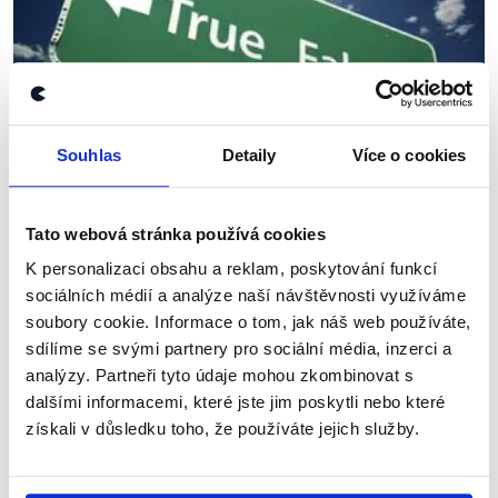
Souhlas
Detaily
Více o cookies
OVĚŘENO
Tato webová stránka používá cookies
Ověř to! Ověřeno!
K personalizaci obsahu a reklam, poskytování funkcí
sociálních médií a analýze naší návštěvnosti využíváme
7. ledna 2014
soubory cookie. Informace o tom, jak náš web používáte,
V aplikaci Ověř to, ve které čtenáři analytikům
sdílíme se svými partnery pro sociální média, inzerci a
Demagog.CZ posílají zajímavé výroky k
analýzy. Partneři tyto údaje mohou zkombinovat s
prozkoumání odkudkoliv z webu či médií, se
dalšími informacemi, které jste jim poskytli nebo které
tentokrát většina prověřovaných politiků...
získali v důsledku toho, že používáte jejich služby.
Číst dál