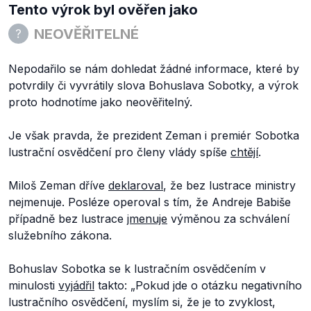
Tento výrok byl ověřen jako
NEOVĚŘITELNÉ
Nepodařilo se nám dohledat žádné informace, které by
potvrdily či vyvrátily slova Bohuslava Sobotky, a výrok
proto hodnotíme jako neověřitelný.
Je však pravda, že prezident Zeman i premiér Sobotka
lustrační osvědčení pro členy vlády spíše
chtějí
.
Miloš Zeman dříve
deklaroval
, že bez lustrace ministry
nejmenuje. Posléze operoval s tím, že Andreje Babiše
případně bez lustrace
jmenuje
výměnou za schválení
služebního zákona.
Bohuslav Sobotka se k lustračním osvědčením v
minulosti
vyjádřil
takto:
„Pokud jde o otázku negativního
lustračního osvědčení, myslím si, že je to zvyklost,