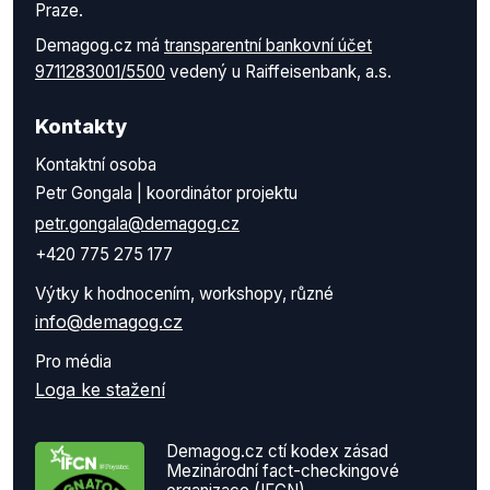
Praze.
Demagog.cz má
transparentní bankovní účet
9711283001/5500
vedený u Raiffeisenbank, a.s.
Kontakty
Kontaktní osoba
Petr Gongala | koordinátor projektu
petr.gongala@demagog.cz
+420 775 275 177
Výtky k hodnocením, workshopy, různé
info@demagog.cz
Pro média
Loga ke stažení
Demagog.cz ctí kodex zásad
Mezinárodní fact-checkingové