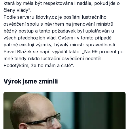
která by měla být respektována i nadále, pokud jde o
členy vlády".
Podle serveru lidovky.cz je posílání lustračního
osvědčení spolu s návrhem na jmenování ministrů
běžný
postup a tento požadavek byl uplatňován u
všech předchozích vlád. Ovšem i v tomto případě
patrně existují výjimky, bývalý ministr spravedlnosti
Pavel Blažek se např. vyjádřil takto:
„Na 99 procent po
mně tehdy nikdo lustrační osvědčení nechtěl.
Podotýkám, že ho mám a čisté".
Výrok jsme zmínili