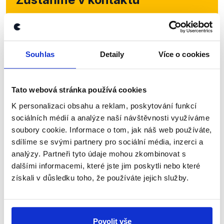
Přihlaste se k odběru našeho
newsletteru nebo
whatsappového
kanálu, kde pravidelně přinášíme
Souhlas
Detaily
Více o cookies
shrnutí nejzajímavějších článků a analýz.
Začněte nás odebírat, a mějte tak
Tato webová stránka používá cookies
přehled o tom, jaké dezinformace a
K personalizaci obsahu a reklam, poskytování funkcí
nepravdy se zrovna v Česku šíří.
sociálních médií a analýze naší návštěvnosti využíváme
soubory cookie. Informace o tom, jak náš web používáte,
sdílíme se svými partnery pro sociální média, inzerci a
Newsletter
WhatsApp
analýzy. Partneři tyto údaje mohou zkombinovat s
dalšími informacemi, které jste jim poskytli nebo které
získali v důsledku toho, že používáte jejich služby.
Sociální sítě
Nenechte si ujít nejnovější události
Povolit vše