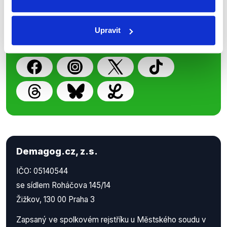
z Demagog.cz. Sdílením našich
příspěvků přátelům podpoříte naši
Upravit
práci.
Demagog.cz, z.s.
IČO: 05140544
se sídlem Roháčova 145/14
Žižkov, 130 00 Praha 3
Zapsaný ve spolkovém rejstříku u Městského soudu v