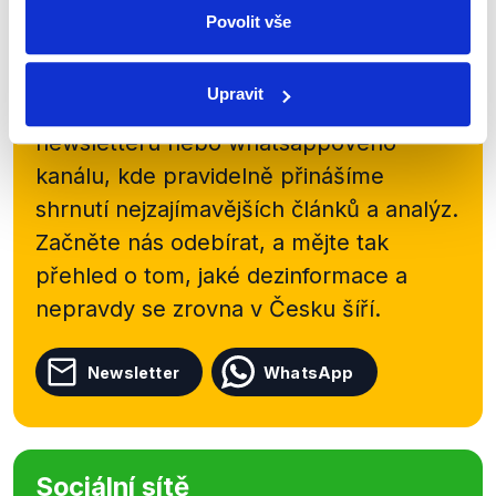
Povolit vše
Zůstaňme v kontaktu
Upravit
Přihlaste se k odběru našeho
newsletteru nebo
whatsappového
kanálu, kde pravidelně přinášíme
shrnutí nejzajímavějších článků a analýz.
Začněte nás odebírat, a mějte tak
přehled o tom, jaké dezinformace a
nepravdy se zrovna v Česku šíří.
Newsletter
WhatsApp
Sociální sítě