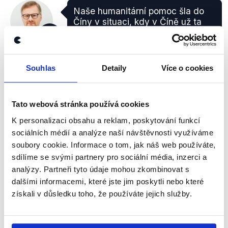
Naše humanitární pomoc šla do
Číny v situaci, kdy v Číně už ta
epidemie byla za vrcholem a bylo
ODS
jasné, že my ty věci budeme také
Petr Fiala
potřebovat.
Souhlas
Detaily
Více o cookies
Seznam Zprávy
,
15. března 2020
Tato webová stránka používá cookies
ZAVÁDĚJÍCÍ
K personalizaci obsahu a reklam, poskytování funkcí
V době, kdy humanitární pomoc šla do Číny, se
sociálních médií a analýze naší návštěvnosti využíváme
počty nově nakažených v zemi výrazně snížily. Ve
soubory cookie. Informace o tom, jak náš web používáte,
stejný den se u nás objevují teprve první tři případy
sdílíme se svými partnery pro sociální média, inzerci a
nákazy nemocí COVID-19.
analýzy. Partneři tyto údaje mohou zkombinovat s
dalšími informacemi, které jste jim poskytli nebo které
zobrazit celé odůvodnění
získali v důsledku toho, že používáte jejich služby.