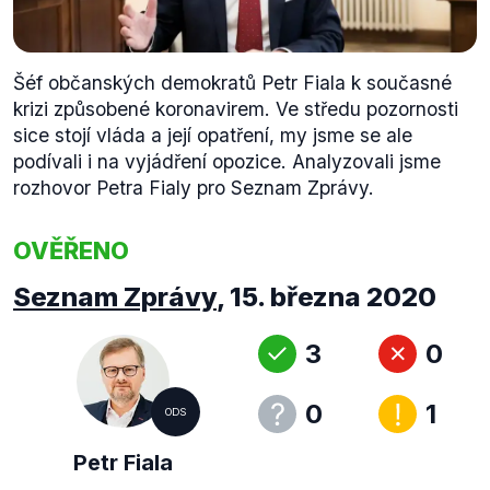
Šéf občanských demokratů Petr Fiala k současné
krizi způsobené koronavirem. Ve středu pozornosti
sice stojí vláda a její opatření, my jsme se ale
podívali i na vyjádření opozice. Analyzovali jsme
rozhovor Petra Fialy pro Seznam Zprávy.
OVĚŘENO
Seznam Zprávy
,
15. března 2020
3
0
0
1
ODS
Petr Fiala