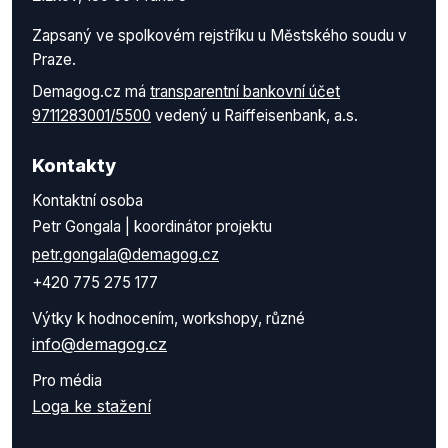
Zapsaný ve spolkovém rejstříku u Městského soudu v
Praze.
Demagog.cz má
transparentní bankovní účet
9711283001/5500
vedený u Raiffeisenbank, a.s.
Kontakty
Kontaktní osoba
Petr Gongala | koordinátor projektu
petr.gongala@demagog.cz
+420 775 275 177
Výtky k hodnocením, workshopy, různé
info@demagog.cz
Pro média
Loga ke stažení