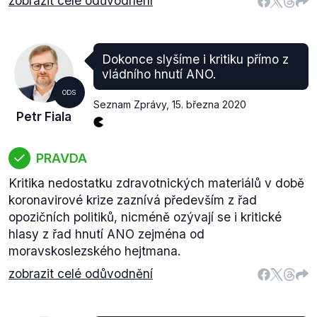
zobrazit celé odůvodnění
Dokonce slyšíme i kritiku přímo z
vládního hnutí ANO.
ODS
Seznam Zprávy
,
15. března 2020
Petr Fiala
PRAVDA
Kritika nedostatku zdravotnických materiálů v době
koronavirové krize zaznívá především z řad
opozičních politiků, nicméně ozývají se i kritické
hlasy z řad hnutí ANO zejména od
moravskoslezského hejtmana.
zobrazit celé odůvodnění