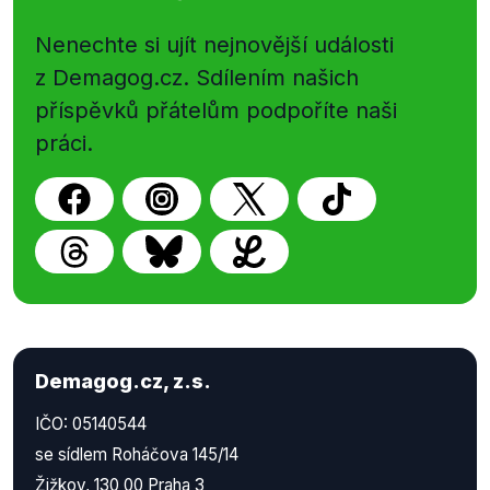
Nenechte si ujít nejnovější události
z Demagog.cz. Sdílením našich
příspěvků přátelům podpoříte naši
práci.
Demagog.cz, z.s.
IČO: 05140544
se sídlem Roháčova 145/14
Žižkov, 130 00 Praha 3