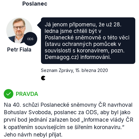
Poslanec
Já jenom připomenu, že už 28.
ledna jsme chtěli být v
Poslanecké sněmovně o této věci
ODS
(stavu ochranných pomůcek v
Petr Fiala
souvislosti s koronavirem, pozn.
Demagog.cz) informováni.
Seznam Zprávy
,
15. března 2020
PRAVDA
Na 40. schůzi Poslanecké sněmovny ČR navrhoval
Bohuslav Svoboda, poslanec za ODS, aby byl jako
první bod jednání zařazen bod „Informace vlády ČR
k opatřením souvisejícím se šířením koronaviru.“
Jeho návrh nebyl přijat.