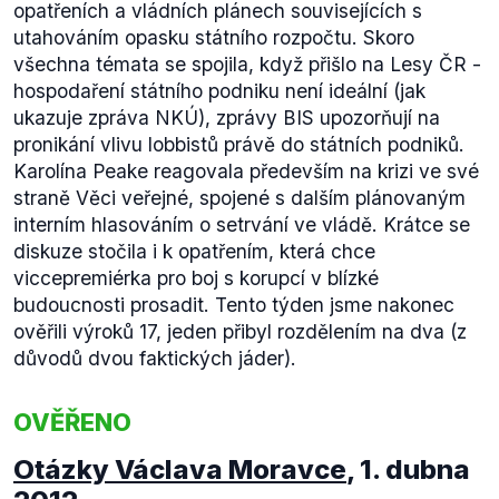
opatřeních a vládních plánech souvisejících s
utahováním opasku státního rozpočtu. Skoro
všechna témata se spojila, když přišlo na Lesy ČR -
hospodaření státního podniku není ideální (jak
ukazuje zpráva NKÚ), zprávy BIS upozorňují na
pronikání vlivu lobbistů právě do státních podniků.
Karolína Peake reagovala především na krizi ve své
straně Věci veřejné, spojené s dalším plánovaným
interním hlasováním o setrvání ve vládě. Krátce se
diskuze stočila i k opatřením, která chce
viccepremiérka pro boj s korupcí v blízké
budoucnosti prosadit. Tento týden jsme nakonec
ověřili výroků 17, jeden přibyl rozdělením na dva (z
důvodů dvou faktických jáder).
OVĚŘENO
Otázky Václava Moravce
,
1. dubna