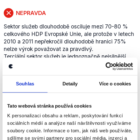
NEPRAVDA
Sektor služeb dlouhodobě osciluje mezi 70-80 %
celkového HDP Evropské Unie, ale protože v letech
2010 a 2011 nepřekročil dlouhodobě hranici 75%
nelze výrok považovat za pravdivý.
Terciální sektor služeb je jednoznačně nejsilnější
složkou při tvorbě hrubého domácího produktu Unie.
Podle statistik získaných z údajů
CIA- World
factbook
(ang.) (k nalezení v sekci economy, GDP-
Souhlas
Detaily
Více o cookies
composition by sector) ale dosahoval jeho podíl v
roce 2011 pouze 73,1%, a v roce předcházejícím
podle
index mundi
(ang.) 73,2%. Ukazatele za první
Tato webová stránka používá cookies
čtvrtletí letošního roku ještě nejsou k dispozici.
K personalizaci obsahu a reklam, poskytování funkcí
Výrok je nutno na základě získaných dat označit
sociálních médií a analýze naší návštěvnosti využíváme
jako nepravdivý.
soubory cookie. Informace o tom, jak náš web používáte,
Pro porovnání s ostatními sektory: zemědělství v
sdílíme se svými partnery pro sociální média, inzerci a
roce 2011 tvořilo jen 1,8% a sektor těžkého průmyslu