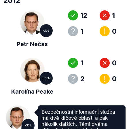
2012
12
1
1
0
ODS
Petr Nečas
1
0
2
0
LIDEM
Karolína Peake
Bezpečnostní informační služba
má dvě klíčové oblasti a pak
několik dalších. Těmi dvěma
ODS