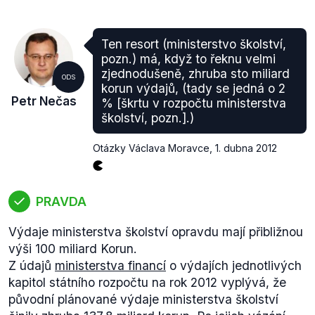
Tluchoře měl být organizovaní tzv. puče ve VV.
Motivaci k odvolání Petra Tluchoře nemůžeme tedy
z veřejných zdrojů dohledat bez toho, aniž bychom
Ten resort (ministerstvo školství,
se pustili do roviny spekulací, a proto označujeme
pozn.) má, když to řeknu velmi
výrok za neověřitelný.
zjednodušeně, zhruba sto miliard
ODS
korun výdajů, (tady se jedná o 2
Petr Nečas
% [škrtu v rozpočtu ministerstva
školství, pozn.].)
Otázky Václava Moravce
,
1. dubna 2012
PRAVDA
Výdaje ministerstva školství opravdu mají přibližnou
výši 100 miliard Korun.
Z údajů
ministerstva financí
o výdajích jednotlivých
kapitol státního rozpočtu na rok 2012 vyplývá, že
původní plánované výdaje ministerstva školství