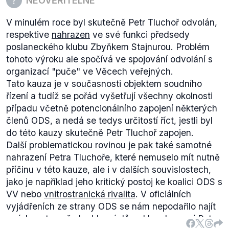
NEOVĚŘITELNÉ
V minulém roce byl skutečně Petr Tluchoř odvolán,
respektive
nahrazen
ve své funkci předsedy
poslaneckého klubu Zbyňkem Stajnurou. Problém
tohoto výroku ale spočívá ve spojování odvolání s
organizací "puče" ve Věcech veřejných.
Tato kauza je v současnosti objektem soudního
řízení a tudíž se pořád vyšetřují všechny okolnosti
případu včetně potencionálního zapojení některých
členů ODS, a nedá se tedys určitostí říct, jestli byl
do této kauzy skutečně Petr Tluchoř zapojen.
Další problematickou rovinou je pak také samotné
nahrazení Petra Tluchoře, které nemuselo mít nutně
příčinu v této kauze, ale i v dalších souvislostech,
jako je například jeho kritický postoj ke koalici ODS s
VV nebo
vnitrostranická rivalita
. V oficiálních
vyjádřeních ze strany ODS se nám nepodařilo najít
zmínku o tom, že by hlavní důvod k nahrazení Petra