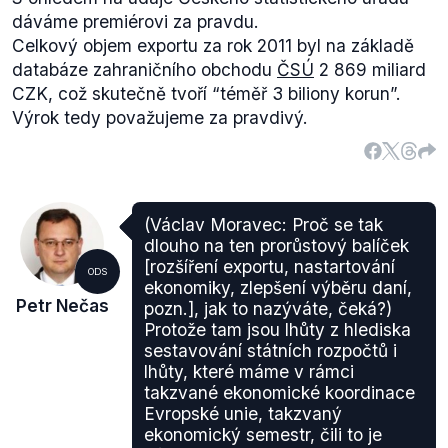
dáváme premiérovi za pravdu.
Celkový objem exportu za rok 2011 byl na základě
databáze zahraničního obchodu
ČSÚ
2 869 miliard
CZK, což skutečně tvoří “téměř 3 biliony korun”.
Výrok tedy považujeme za pravdivý.
(Václav Moravec: Proč se tak
dlouho na ten prorůstový balíček
[rozšíření exportu, nastartování
ODS
ekonomiky, zlepšení výběru daní,
Petr Nečas
pozn.], jak to nazýváte, čeká?)
Protože tam jsou lhůty z hlediska
sestavování státních rozpočtů i
lhůty, které máme v rámci
takzvané ekonomické koordinace
Evropské unie, takzvaný
ekonomický semestr, čili to je