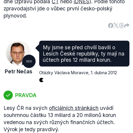
dne (zprávu podala
ČT
nebo
iDNES
). Podle tohoto
zpravodajství jde o vůbec první česko-polský
plynovod.
My jsme se před chvílí bavili o
Lesích České republiky, ty mají na
účtech přes 12 miliard korun.
ODS
Petr Nečas
Otázky Václava Moravce
,
1. dubna 2012
PRAVDA
Lesy ČR na svých
oficiálních stránkách
uvádí
souhrnnou částku 13 miliard a 20 milionů korun
vedenou na svých různých finančních účtech.
Výrok je tedy pravdivý.