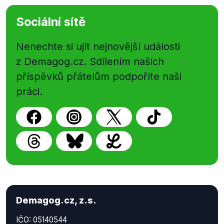
Sociální sítě
Nenechte si ujít nejnovější události
z Demagog.cz. Sdílením našich
příspěvků přátelům podpoříte naši
práci.
Demagog.cz, z.s.
IČO: 05140544