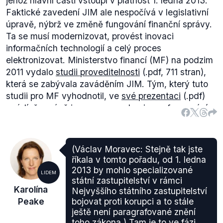
jehož hlavní části vstoupí v platnost 1. ledna 2013.
Faktické zavedení JIM ale nespočívá v legislativní
úpravě, nýbrž ve změně fungování finanční správy.
Ta se musí modernizovat, provést inovaci
informačních technologií a celý proces
elektronizovat. Ministerstvo financí (MF) na podzim
2011 vydalo
studii proveditelnosti
(.pdf, 711 stran),
která se zabývala zaváděním JIM. Tým, který tuto
studii pro MF vyhodnotil, ve
své prezentaci
(.pdf)
uvádí, že právě inovace a modernizace fungování
daňové správy jsou ministerstvem podceněny.
Z hlediska prosazené legislativy jde premiérem
zmíněné zavádění jednotného inkasního místa podle
(Václav Moravec: Stejně tak jste
plánu. Premiér tvrdí, že "by to mělo fungovat" od 1.
říkala v tomto pořadu, od 1. ledna
ledna 2014, což nelze hodnotit jinak, než jako
2013 by mohlo specializované
LIDEM
pravdivé.
státní zastupitelství v rámci
Karolína
Nejvyššího státního zastupitelství
Peake
bojovat proti korupci a to stále
ještě není paragrafované znění
toho zákona.) Tam je to ve fázi