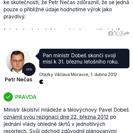
ke skutečnosti, že Petr Nečas zdůraznil, že se jedná
pouze o přibližné údaje hodnotíme výrok jako
pravdivý.
(výrok obsahuje dvě tvrzení: jedno o výši výdajů
MŠMT, jedno o výši škrtu ve výdajích MŠMT, proto
je rozdělen)
Pan ministr Dobeš skonči svoji
misi k 31. březnu letošního roku.
ODS
Otázky Václava Moravce
,
1. dubna 2012
Petr Nečas
PRAVDA
Ministr školství mládeže a tělovýchovy Pavel Dobeš
oznámil svou rezignaci dne 22. března 2012
po
jednání vlády ohledně škrtů v jednotlivých
resortech. Svůj odchod zdůvodnil plánovanými