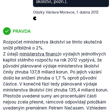
školství, pozn.).
Otázky Václava Moravce
,
1. dubna 2012
PRAVDA
Rozpočet ministerstva školství se tímto skutečně
snížil přibližně o 2%.
Z údajů
ministerstva financí
o výdajích jednotlivých
kapitol státního rozpočtu na rok 2012 vyplývá, že
původní plánované výdaje ministerstva školství
činily zhruba 137,8 miliard korun. Po jejich vázání
došlo ke snížení zhruba o 1,7 % oproti původní
částce. V konečné fázi tedy plánované výdaje
ministerstva školství činí zhruba 135,4 miliard korun.
Přestože uvedené sumy ani procentuální části
nejsou zcela přesné, rámcově odpovídají položkám
uvedeným premiérem Petrem Nečasem. Vzhledem