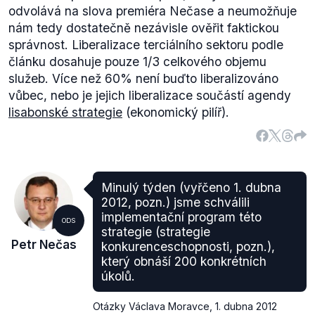
odvolává na slova premiéra Nečase a neumožňuje
nám tedy dostatečně nezávisle ověřit faktickou
správnost. Liberalizace terciálního sektoru podle
článku dosahuje pouze 1/3 celkového objemu
služeb. Více než 60% není buďto liberalizováno
vůbec, nebo je jejich liberalizace součástí agendy
lisabonské strategie
(ekonomický pilíř).
Minulý týden (vyřčeno 1. dubna
2012, pozn.) jsme schválili
implementační program této
ODS
strategie (strategie
Petr Nečas
konkurenceschopnosti, pozn.),
který obnáší 200 konkrétních
úkolů.
Otázky Václava Moravce
,
1. dubna 2012