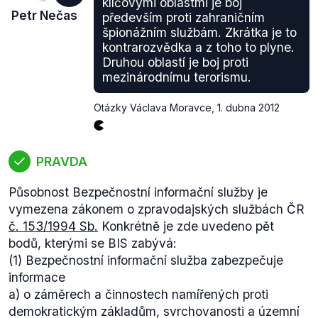
klíčovými oblastmi je boj
Petr Nečas
především proti zahraničním
špionážním službám. Zkrátka je to
kontrarozvědka a z toho to plyne.
Druhou oblastí je boj proti
mezinárodnímu terorismu.
Otázky Václava Moravce
,
1. dubna 2012
PRAVDA
Působnost Bezpečnostní informační služby je
vymezena zákonem o zpravodajských službách ČR
č. 153/1994 Sb.
Konkrétně je zde uvedeno pět
bodů, kterými se BIS zabývá:
(1) Bezpečnostní informační služba zabezpečuje
informace
a) o záměrech a činnostech namířených proti
demokratickým základům, svrchovanosti a územní