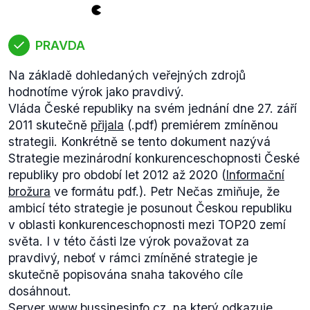
hodnotíme jako pravidvý.
PRAVDA
Na základě dohledaných veřejných zdrojů
hodnotíme výrok jako pravdivý.
Vláda České republiky na svém jednání dne 27. září
2011 skutečně
přijala
(.pdf) premiérem zmíněnou
strategii. Konkrétně se tento dokument nazývá
Strategie mezinárodní konkurenceschopnosti České
republiky pro období let 2012 až 2020
(
Informační
brožura
ve formátu pdf.). Petr Nečas zmiňuje, že
ambicí této strategie je posunout Českou republiku
v oblasti konkurenceschopnosti mezi TOP20 zemí
světa. I v této části lze výrok považovat za
pravdivý, neboť v rámci zmíněné strategie je
skutečně popisována snaha takového cíle
dosáhnout.
Server
www.bussinesinfo.cz
, na který odkazuje