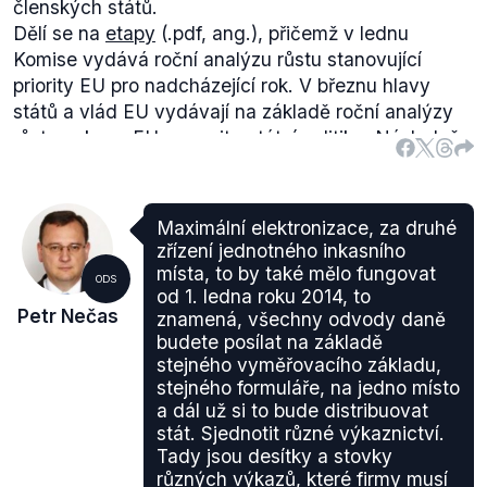
členských států.
Dělí se na
etapy
(.pdf, ang.), přičemž v lednu
Komise vydává roční analýzu růstu stanovující
priority EU pro nadcházející rok. V březnu hlavy
států a vlád EU vydávají na základě roční analýzy
růstu pokyny EU pro vnitrostátní politiku. Následně
v dubnu členské státy předkládají plány udržení
dobrého stavu veřejných financí a reformy nebo
opatření, jimiž chtějí dosáhnout pokroku na cestě k
Maximální elektronizace, za druhé
inteligentnímu a udržitelnému růstu podporujícímu
zřízení jednotného inkasního
sociální začlenění (národní programy reforem). Tyto
místa, to by také mělo fungovat
ODS
programy Komise posuzuje v červnu a v případě
od 1. ledna roku 2014, to
Petr Nečas
znamená, všechny odvody daně
potřeby vydává jednotlivým zemím doporučení,
budete posílat na základě
která následně projednává Rada EU a schvaluje
stejného vyměřovacího základu,
Evropská rada. Jednotlivá doporučení jsou pak
stejného formuláře, na jedno místo
přijímaná koncem června nebo začátkem července,
a dál už si to bude distribuovat
aby je členské státy obdržely ještě před tím, než
stát. Sjednotit různé výkaznictví.
začnou sestavovat konečnou podobu svých
Tady jsou desítky a stovky
státních rozpočtů na další rok.
různých výkazů, které firmy musí