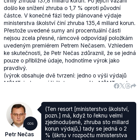
činily zhruba 137,8 miliard korun. Po jejich vázání
došlo ke snížení zhruba o 1,7 % oproti původní
částce. V konečné fázi tedy plánované výdaje
ministerstva školství činí zhruba 135,4 miliard korun.
Přestože uvedené sumy ani procentuální části
nejsou zcela přesné, rámcově odpovídají položkám
uvedeným premiérem Petrem Nečasem. Vzhledem
ke skutečnosti, že Petr Nečas zdůraznil, že se jedná
pouze o přibližné údaje, hodnotíme výrok jako
pravdivý.
(výrok obsahuje dvě tvrzení: jedno o výši výdajů
MŠMT, jedno o výši škrtu v rozpočtu MŠMT, proto
je rozdělen)
(Ten resort [ministerstvo školství,
pozn.] má, když to řeknu velmi
zjednodušeně, zhruba sto miliard
ODS
korun výdajů,) tady se jedná o 2
Petr Nečas
% (škrtu v rozpočtu ministerstva