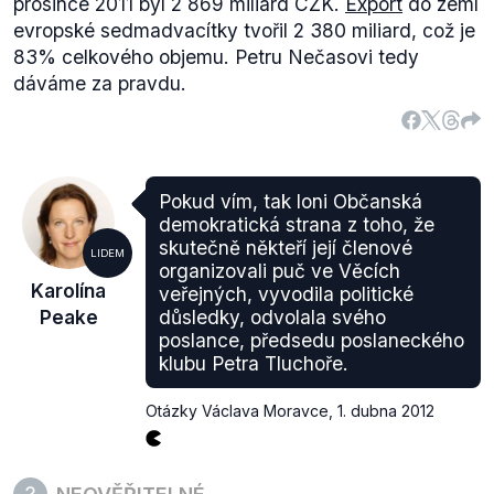
prosince 2011 byl 2 869 miliard CZK.
Export
do zemí
evropské sedmadvacítky tvořil 2 380 miliard, což je
83% celkového objemu. Petru Nečasovi tedy
dáváme za pravdu.
Pokud vím, tak loni Občanská
demokratická strana z toho, že
skutečně někteří její členové
LIDEM
organizovali puč ve Věcích
Karolína
veřejných, vyvodila politické
Peake
důsledky, odvolala svého
poslance, předsedu poslaneckého
klubu Petra Tluchoře.
Otázky Václava Moravce
,
1. dubna 2012