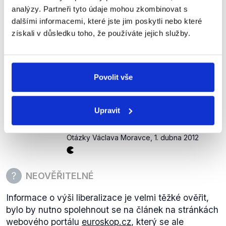
analýzy. Partneři tyto údaje mohou zkombinovat s
25,1%.
dalšími informacemi, které jste jim poskytli nebo které
získali v důsledku toho, že používáte jejich služby.
(80 % hrubého domácího
produktu Evropské unie s vytváří
v sektoru služeb) a přitom více
Povolit vše
ODS
než dvě třetiny tohoto sektoru
Petr Nečas
dodnes nejsou liberalizovány,
nejsou předmětem volného trhu
Upravit
Evropské unii.
Otázky Václava Moravce
,
1. dubna 2012
NEOVĚŘITELNÉ
Informace o výši liberalizace je velmi těžké ověřit,
bylo by nutno spolehnout se na článek na stránkách
webového portálu
euroskop.cz
, který se ale