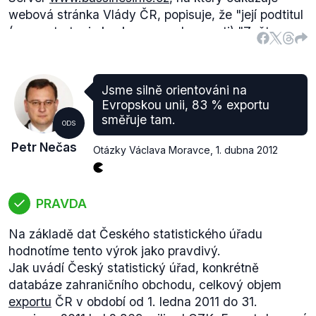
webová stránka Vlády ČR, popisuje, že
"její podtitul
(pozn. strategie konkurenceschopnosti)
"Zpět na
vrchol" charakterizuje záměr vlády dostat do roku
2020 Českou republiku prostřednictvím této
strategie mezi 20 nejvíce konkurenceschopných
Jsme silně orientováni na
zemích světa".
Evropskou unii, 83 % exportu
směřuje tam.
ODS
Petr Nečas
Otázky Václava Moravce
,
1. dubna 2012
PRAVDA
Na základě dat Českého statistického úřadu
hodnotíme tento výrok jako pravdivý.
Jak uvádí Český statistický úřad, konkrétně
databáze zahraničního obchodu, celkový objem
exportu
ČR v období od 1. ledna 2011 do 31.