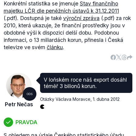
Konkrétní statistika se jmenuje
Stav finančního
majetku LČR dle peněžních ústavů k 31.12.2011
(.pdf). Dostupná je také
výroční zpráva
(.pdf) za rok
2010, která ukazuje, že finanční prostředky jsou v
obdobné výši k dispozici delší dobu. Podobnou
informaci, o 13 miliardách korun, přinesla i Česká
televize ve svém
článku
.
V loňském roce náš export dosáhl
téměř 3 bilionů korun.
ODS
Otázky Václava Moravce
,
1. dubna 2012
Petr Nečas
PRAVDA
S ohledem na údaje Českého statistického úřadu