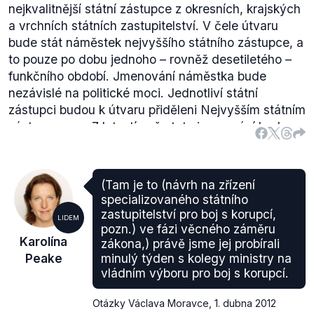
nejkvalitnější státní zástupce z okresních, krajských
a vrchních státních zastupitelství. V čele útvaru
bude stát náměstek nejvyššího státního zástupce, a
to pouze po dobu jednoho – rovněž desetiletého –
funkčního období. Jmenování náměstka bude
nezávislé na politické moci. Jednotliví státní
zástupci budou k útvaru přiděleni Nejvyšším státním
zástupcem na 7 let s tím, že toto jmenování bude
moci být i opětovné."
První část výroku o stavu ve
fázi věcného záměru tedy hodnotíme jako
pravdivou.
(Tam je to (návrh na zřízení
specializovaného státního
zastupitelství pro boj s korupcí,
LIDEM
pozn.) ve fázi věcného záměru
Karolína
zákona,) právě jsme jej probírali
Peake
minulý týden s kolegy ministry na
vládním výboru pro boj s korupcí.
Otázky Václava Moravce
,
1. dubna 2012