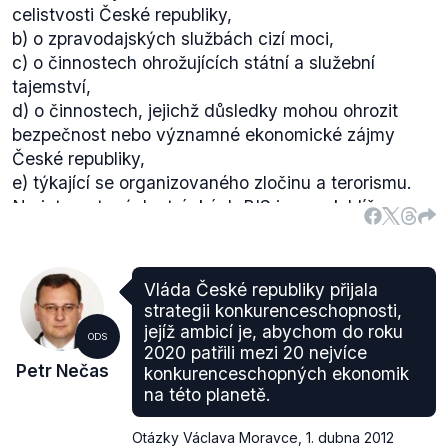
celistvosti České republiky,
b) o zpravodajských službách cizí moci,
c) o činnostech ohrožujících státní a služební
tajemství,
d) o činnostech, jejichž důsledky mohou ohrozit
bezpečnost nebo významné ekonomické zájmy
České republiky,
e) týkající se organizovaného zločinu a terorismu.
Na
internetových stránkách BIS
jsou pak blíže
upřesněny hlavní oblasti zájmu BIS, kterými jsou
terorismus, ochrana ekonomických zájmů státu,
kontrašpionáž, extrémismus, šíření zbraní
Vláda České republiky přijala
hromadného ničení, obchod s konvenčními
strategii konkurenceschopnosti,
zbraněmi a výbušninami, organizovaný zločin,
jejíž ambicí je, abychom do roku
ODS
nelegální migrace, bezpečnosti informačních
2020 patřili mezi 20 nejvíce
Petr Nečas
konkurenceschopných ekonomik
systémů a ochrana utajovaných informací.
na této planetě.
Klíčovost daných oblastí je subjektivním
hodnocením. V každém případě jsou ale premiérem
Otázky Václava Moravce
,
1. dubna 2012
zmíněné oblasti součástí BIS a výrok proto