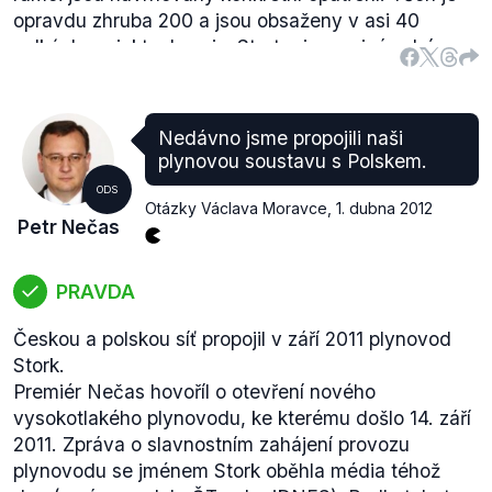
opravdu zhruba 200 a jsou obsaženy v asi 40
velkých projektech - viz.
Strategie mezinárodní
konkurenceschopnosti České republiky
.
Nedávno jsme propojili naši
plynovou soustavu s Polskem.
ODS
Otázky Václava Moravce
,
1. dubna 2012
Petr Nečas
PRAVDA
Českou a polskou síť propojil v září 2011 plynovod
Stork.
Premiér Nečas hovoříl o otevření nového
vysokotlakého plynovodu, ke kterému došlo 14. září
2011. Zpráva o slavnostním zahájení provozu
plynovodu se jménem Stork oběhla média téhož