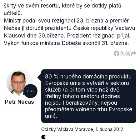
škrty ve svém resortu, které by se dotkly platů
učitelů.
Ministr podal svou rezignaci 23. března a premiér
Nečas ji doručil prezidentu České republiky Václavu
Klausovi dne 30.března. Prezident rezignaci
přijal
.
Výkon funkce ministra Dobeše skončil 31. března.
80 % hrubého domácího produktu
Evropské unie s vytváří v sektoru
služeb (a přitom více než dvě
ODS
třetiny tohoto sektoru dodnes
Petr Nečas
nejsou liberalizovány, nejsou
předmětem volného trhu Evropské
unii).
Otázky Václava Moravce
,
1. dubna 2012