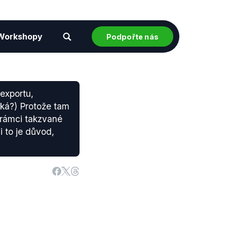
Workshopy
Podpořte nás
 exportu,
eká?) Protože tam
v rámci takzvané
 to je důvod,