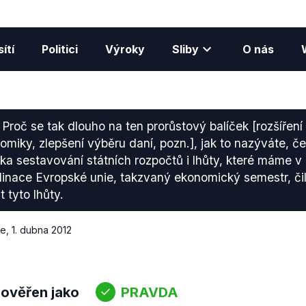
ítí
Politici
Výroky
Sliby
O nás
Proč se tak dlouho na ten prorůstový balíček [rozšíření
omiky, zlepšení výběru daní, pozn.], jak to nazýváte, č
iska sestavování státních rozpočtů i lhůty, které máme 
nace Evropské unie, takzvaný ekonomický semestr, čili
 tyto lhůty.
ce
,
1. dubna 2012
 ověřen jako
PRAVDA