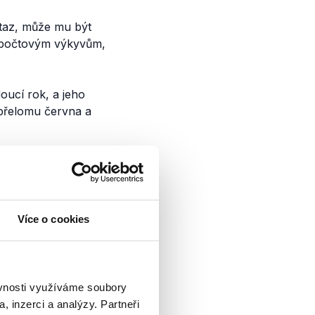
taz, může mu být
ozpočtovým výkyvům,
oucí rok, a jeho
 přelomu června a
í škrty -
ěcech
Více o cookies
ake
Václava Moravce ke
ěvnosti využíváme soubory
toupil sám v první
, inzerci a analýzy. Partneři