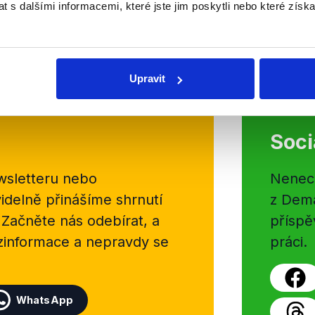
hodině pořadu, vicepremiérka Pea
 s dalšími informacemi, které jste jim poskytli nebo které získa
prostor ve druhé části. Petr Nečas 
Číst dál
OVĚŘENO
Upravit
Soci
sletteru nebo
Nenecht
delně přinášíme shrnutí
z Dema
 Začněte nás odebírat, a
příspě
ezinformace a nepravdy se
práci.
WhatsApp