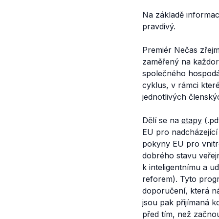
Na základě informac
pravdivý.
Premiér Nečas zřejm
zaměřený na každoro
společného hospodář
cyklus, v rámci kter
jednotlivých členskýc
Dělí se na
etapy
(.pd
EU pro nadcházející 
pokyny EU pro vnitro
dobrého stavu veřejn
k inteligentnímu a u
reforem). Tyto prog
doporučení, která n
jsou pak přijímaná 
před tím, než začno