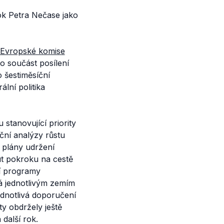
ok Petra Nečase jako
 Evropské komise
o součást posílení
 šestiměsíční
lní politika
 stanovující priority
ční analýzy růstu
í plány udržení
ut pokroku na cestě
ní programy
á jednotlivým zemím
dnotlivá doporučení
y obdržely ještě
další rok.