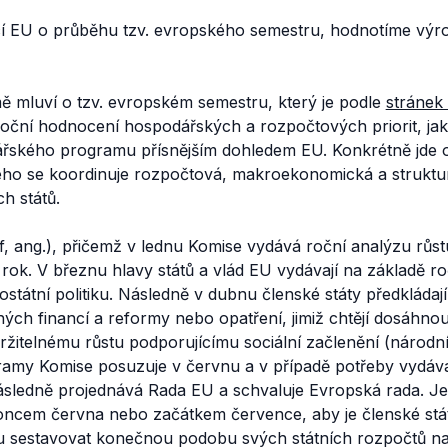
í EU o průběhu tzv. evropského semestru, hodnotíme výr
ě mluví o tzv. evropském semestru, který je podle
stránek
ční hodnocení hospodářských a rozpočtových priorit, jak
ského programu přísnějším dohledem EU. Konkrétně jde o
ého se koordinuje rozpočtová, makroekonomická a strukturá
h států.
f, ang.), přičemž v lednu Komise vydává roční analýzu růstu
rok. V březnu hlavy států a vlád EU vydávají na základě ro
státní politiku. Následně v dubnu členské státy předkládaj
ých financí a reformy nebo opatření, jimiž chtějí dosáhno
držitelnému růstu podporujícímu sociální začlenění (národ
ramy Komise posuzuje v červnu a v případě potřeby vydáv
ásledně projednává Rada EU a schvaluje Evropská rada. Je
koncem června nebo začátkem července, aby je členské stát
u sestavovat konečnou podobu svých státních rozpočtů na 