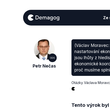
Ze s
(Václav Moravec: 
nastartování ekon
jsou lhůty z hled
ODS
ekonomické koordi
Petr Nečas
proč musíme splnit
Otázky Václava Morav
Tento výrok byl