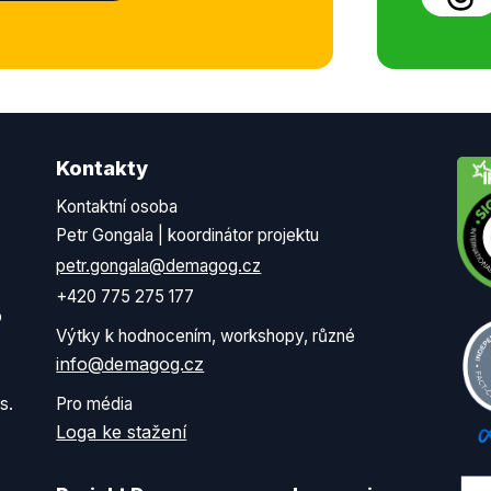
Kontakty
Kontaktní osoba
Petr Gongala | koordinátor projektu
petr.gongala@demagog.cz
+420 775 275 177
o
Výtky k hodnocením, workshopy, různé
info@demagog.cz
s.
Pro média
Loga ke stažení