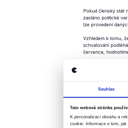
Pokud členský stát
zasláno politické v
lze provedení danýc
Vzhledem k tomu, že
schvalování podléhá
července, hodnotíme
Výrok jsme zmí
Souhlas
Tato webová stránka použív
K personalizaci obsahu a re
cookie. Informace o tom, jak