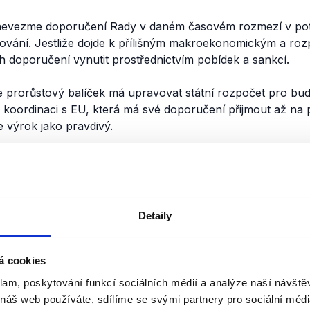
 nevezme doporučení Rady v daném časovém rozmezí v po
arování. Jestliže dojde k přílišným makroekonomickým a r
h doporučení vynutit prostřednictvím pobídek a sankcí.
 prorůstový balíček má upravovat státní rozpočet pro bud
 koordinaci s EU, která má své doporučení přijmout až na
 výrok jako pravdivý.
nili
Role bezpečnosti a vládn
Petr Nečas; Krize ve V
Detaily
veřejných - Karolína Pe
1. dubna 2012
á cookies
Tento týden nedošlo v Otázkách 
klam, poskytování funkcí sociálních médií a analýze naší návšt
střetu politiků. Premiér Nečas vys
 náš web používáte, sdílíme se svými partnery pro sociální média