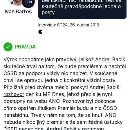
demokracii nic nenabídnu. Teď se
Piráti
do budoucí vlády ČR, rozhodli všichni členové
skutečně pravděpodobně jedná o
Ivan Bartoš
posty.
ČSSD v závazném vnitrostranickém referendu“.
Přístupu ČSSD k referendům, a obecně různým
Interview ČT24
,
26. dubna 2018
vnitrostranickým hlasováním jsme také částečně
řešili v našem (DEMAGOG.CZ) výstupu
zde
.
Počet členů ČSSD oficiálně dohledatelný přímo
PRAVDA
není. S odkazem na tiskovou zprávu ČSSD uvádějí
aktuálně media v únoru 2018 (například
IHNED.CZ
)
Výrok hodnotíme jako pravdivý, jelikož Andrej Babiš
počet aktivních členů ČSSD na 18 967 členů (data z
skutečně trval na tom, že bude premiérem a nechtěl
konce roku 2017) a potvrzují tak pokračující propad
ČSSD za podporu vlády nic nabízet. V současné
členské základny strany.
chvíli se opravdu jedná o konkrétní vládní posty.
Přibližně před dvěma měsíci poskytl Andrej Babiš
rozhovor
deníku MF Dnes, jehož přepis je nyní
dostupný na webu ANO. Rozhovor byl dokonce
přímo opatřen titulkem
Premiér budu a nic ČSSD
nenabídnu.
Trvá v něm na tom, že za hnutí ANO
nebude nikdo jiný premiér a že sám žádné ústupky
ČSSD nenabídne. Andrej Babiš v rozhovoru