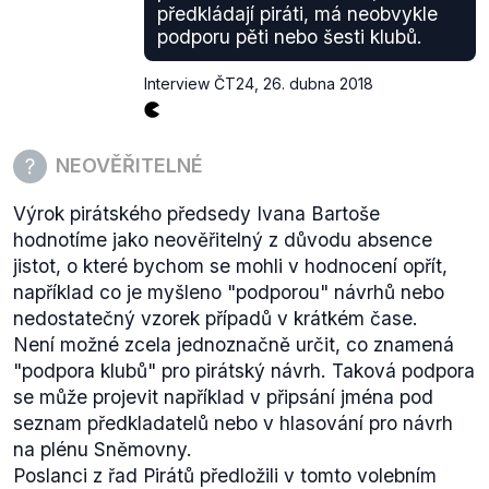
předkládají piráti, má neobvykle
podporu pěti nebo šesti klubů.
Interview ČT24
,
26. dubna 2018
NEOVĚŘITELNÉ
Výrok pirátského předsedy Ivana Bartoše
hodnotíme jako neověřitelný z důvodu absence
jistot, o které bychom se mohli v hodnocení opřít,
například co je myšleno "podporou" návrhů nebo
nedostatečný vzorek případů v krátkém čase.
Není možné zcela jednoznačně určit, co znamená
"podpora klubů" pro pirátský návrh. Taková podpora
se může projevit například v připsání jména pod
seznam předkladatelů nebo v hlasování pro návrh
na plénu Sněmovny.
Poslanci z řad Pirátů předložili v tomto volebním