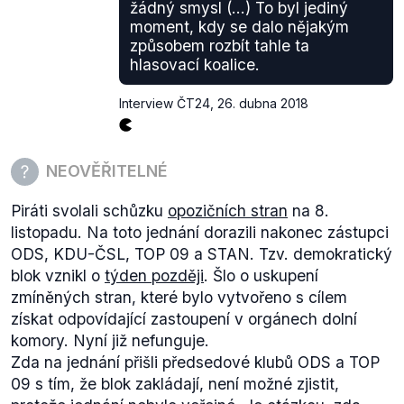
žádný smysl (...) To byl jediný
moment, kdy se dalo nějakým
způsobem rozbít tahle ta
hlasovací koalice.
Interview ČT24
,
26. dubna 2018
NEOVĚŘITELNÉ
Piráti svolali schůzku
opozičních stran
na 8.
listopadu. Na toto jednání dorazili nakonec zástupci
ODS, KDU-ČSL, TOP 09 a STAN. Tzv. demokratický
blok vznikl o
týden později
. Šlo o uskupení
zmíněných stran, které bylo vytvořeno s cílem
získat odpovídající zastoupení v orgánech dolní
komory. Nyní již nefunguje.
Zda na jednání přišli předsedové klubů ODS a TOP
09 s tím, že blok zakládají, není možné zjistit,