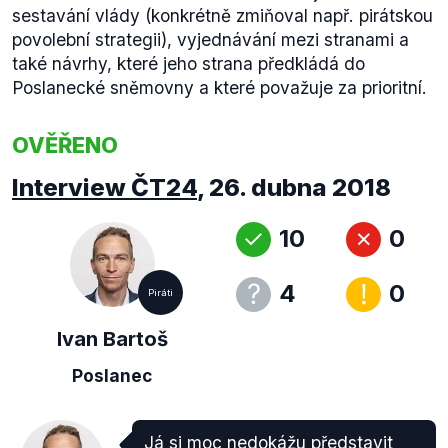
sestavání vlády (konkrétně zmiňoval např. pirátskou
povolební strategii), vyjednávání mezi stranami a
také návrhy, které jeho strana předkládá do
Poslanecké sněmovny a které považuje za prioritní.
OVĚŘENO
Interview ČT24
,
26. dubna 2018
10
0
4
0
Piráti
Ivan Bartoš
Poslanec
Já si moc nedokážu představit