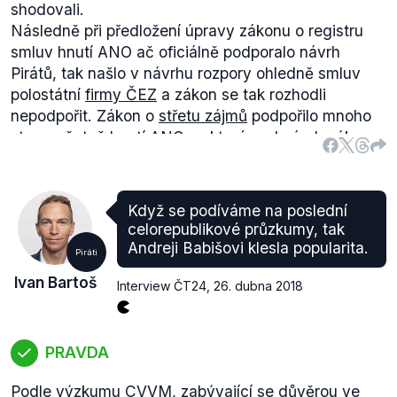
shodovali.
Následně při předložení úpravy zákonu o registru
smluv hnutí ANO ač oficiálně podporalo návrh
Pirátů, tak našlo v návrhu rozpory ohledně smluv
polostátní
firmy ČEZ
a zákon se tak rozhodli
nepodpořit. Zákon o
střetu zájmů
podpořilo mnoho
stran, včetně hnutí ANO za které pod návrh zákona
podepsali poslanci Nacher, Malá, Válková nebo
Vildumetzová a Pírati tak doufají v podporu i
vládní
strany
. Při projednávání novely
daňového řádu
Když se podíváme na poslední
poslanci neschválili pozměnovací návrh Pirátů, pro
celorepublikové průzkumy, tak
byli jen Piráti a část poslaneckých klubů KSČM a
Andreji Babišovi klesla popularita.
Piráti
ANO.
Ivan Bartoš
U
nominačního zákonu
předložili své předlohy
Interview ČT24
,
26. dubna 2018
návrhu zákonu jak Piráti s podporou části opozice,
tak i hnutí ANO. Hnutí ANO později svůj návrh
nominačního zákona
stáhlo a momentálně je ve
PRAVDA
Sněmovně pouze návrh z dílny Pirátů. Piráti naopak
Podle výzkumu CVVM, zabývající se
důvěrou ve
podpořili společně s komunisty, SPD a hnutím ANO