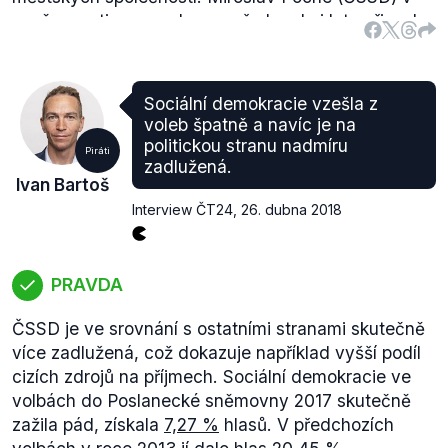
současnosti europoslanec, před sedmi lety
přiznal
,
že odvádí část svých výdělků ČSSD, a to přes
prostředníky, ale ne jako oficiální sponzorský dar.
Zde
je také přepis rozhovorů, ve kterých Poche
Sociální demokracie vzešla z
kauzu postupně vysvětloval.
voleb špatně a navíc je na
Výrok je hodnocen jako pravdivý, jelikož kolem
politickou stranu nadmíru
Piráti
kauzy Miroslava Pocheho je řada otazníků a
zadlužená.
Ivan Bartoš
nejasností a Piráti ji tedy oprávněně v rámci své
Interview ČT24
,
26. dubna 2018
povolební strategie chápou jako korupční.
PRAVDA
ČSSD je ve srovnání s ostatními stranami skutečně
více zadlužená, což dokazuje například vyšší podíl
cizích zdrojů na příjmech. Sociální demokracie ve
volbách do Poslanecké sněmovny 2017 skutečně
zažila pád, získala
7,27 %
hlasů. V předchozích