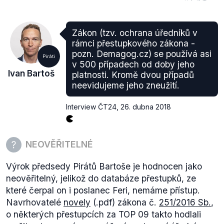
rozhodnuty pravomocným rozhodnutím soudu,
Miroslav Kalousek a Bohuslav Sobotka navíc nejsou
v daných věcech vůbec obviněni a stíháni.
Zákon (tzv. ochrana úředníků v
rámci přestupkového zákona -
Zdroj
pozn. Demagog.cz) se používá asi
Piráti
v 500 případech od doby jeho
Ivan Bartoš
platnosti. Kromě dvou případů
neevidujeme jeho zneužití.
Interview ČT24
,
26. dubna 2018
NEOVĚŘITELNÉ
Výrok předsedy Pirátů Bartoše je hodnocen jako
neověřitelný, jelikož do databáze přestupků, ze
které čerpal on i poslanec Feri, nemáme přístup.
Navrhovatelé
novely
(.pdf) zákona č.
251/2016 Sb.
,
o některých přestupcích za TOP 09 takto hodlali