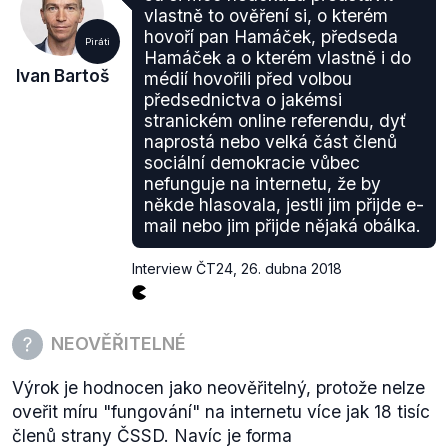
vlastně to ověření si, o kterém
hovoří pan Hamáček, předseda
Piráti
Hamáček a o kterém vlastně i do
Ivan Bartoš
médií hovořili před volbou
předsednictva o jakémsi
stranickém online referendu, dyť
naprostá nebo velká část členů
sociální demokracie vůbec
nefunguje na internetu, že by
někde hlasovala, jestli jim přijde e-
mail nebo jim přijde nějaká obálka.
Interview ČT24
,
26. dubna 2018
NEOVĚŘITELNÉ
Výrok je hodnocen jako neověřitelný, protože nelze
oveřit míru "fungování" na internetu více jak 18 tisíc
členů strany ČSSD. Navíc je forma