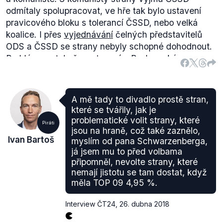
souvisí s politickou krizí způsobenou absencí vládní
odmítaly spolupracovat, ve hře tak bylo ustavení
většiny. Po půl roce od
voleb
do Poslanecké
pravicového bloku s tolerancí ČSSD, nebo velká
sněmovny disponuje dolní komora Parlamentu
koalice. I přes
vyjednávání
čelných představitelů
celkem
třemi
zákony schválenými v tomto volebním
ODS a ČSSD se strany nebyly schopné dohodnout.
období. Na čtyřech návrzích zákonů před druhým
Problém nastal už s ustavením Poslanecké
čtením nelze dostatečně kriticky ani objektivně
sněmovny a to především z toho důvodu, že při
zhodnotit poměry Pirátů vůči ostatním poslaneckým
případném třetím pokusu o jmenování premiéra
klubům.
hraje zásadní roli předseda Poslanecké sněmovny.
A mě tady to divadlo prostě stran,
V roce 2006 rovněž neplatila novela Ústavy, která
které se tvářily, jak je
by umožnila poslancům, aby sami třípětinovou
problematické volit strany, které
Piráti
většinou ustavili dolní komoru.
jsou na hraně, což také zaznělo,
Ivan Bartoš
myslím od pana Schwarzenberga,
V této situaci trvalo zhruba sedm měsíců, než se
já jsem mu to před volbama
podařilo dobrat se k vládě s podporou poslanců. V
připomněl, nevolte strany, které
tomto čase došlo k téměř nekonečné sérii jednání
nemají jistotu se tam dostat, když
na různých půdorysech. Obecně šlo vycházet z
měla TOP 09 4,95 %.
předpokladu, že vláda bez vítězné ODS není možná
(zejména z důvodu, že pravicové subjekty a Zelení
Interview ČT24
,
26. dubna 2018
odmítli spolupracovat s komunisty).