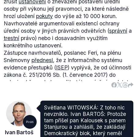
zrušit
ustanovení
o znevážení postavení úřední
osoby při výkonu její pravomoci, za které následně
hrozí uložení
pokuty
do výše až 10 000 korun.
Navrhovatelé argumentovali existencí ochrany
úřední osoby v jiných právních odvětvích (
správní
a
trestní
právo) nebo i dosavadním využitím
konkrétního ustanovení.
Zástupce navrhovatelů, poslanec Feri, na plénu
Sněmovny
přednesl
, že z Informačního systému
evidence přestupků (
ISEP
) vyplývá, že od účinnosti
zákona č. 251/2016 Sb. (1. července 2017) do
poloviny března bylo využito této zmíněné podstaty
pro 456 pokut a 29 napomenutí.
Bohužel, do aplikace ISEP mohou nahlížet jenom její
registrovaní uživatelé, tedy pouze orgány veřejné
Světlana WITOWSKÁ: Z toho nic
moci. Demagog.cz do této skupiny nespadá,
nevzniklo. Ivan BARTOŠ: Protože
nemůžeme proto objektivně zhodnotit pravdivost či
tam přišel pan Kalousek s panem
Piráti
nepravdivost výroku pirátského předsedy.
Stanjurou a zahlásili, že zakládají
Ivan Bartoš
Demokratický blok, který neměl