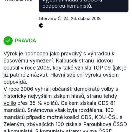
či
STAN
vždy disponují aspoň jedním návrhem,
podporou komunistů.
který byl v prvním čtení zamítnut.
Pokud se bavíme o podpisu poslance a jeho
Interview ČT24
,
26. dubna 2018
zařazení do skupiny předkladatelů, jedná se
nepochybně o formu podpory. Čím více členů
různých poslaneckých klubů bude mezi
PRAVDA
předkladateli zastoupeno, tím pravděpodobnější je
širší podpora návrhu. Opačně však tento efekt
Výrok je hodnocen jako pravdivý s výhradou k
fungovat nemusí a předkládá-li návrh pouze jeden
časovému vymezení. Kalousek stranu lidovou
poslanecký klub, může hlasováním projít, protože
opustil v roce 2009, kdy také vznikla TOP 09 (jak je
má podporu vyjednanou jinak než podpisy
již patrné z názvu). Hlavní sdělení výroku ovšem
navrhovatelů.
odpovídá.
Další nejistota pramení z faktu, že výbory
V roce 2006 vyhráli občanští demokraté volby s
Poslanecké sněmovny i samotní poslanci mohou ve
historicky nejvyšším ziskem hlasů, stranu tehdy
druhém čtení předkládat pozměňovací návrhy.
volilo
přes 35 % voličů. Celkem získala ODS 81
Vzhledem k tomu, že čtyři novely předložené
mandátů. Sněmovna však byla rozdělena. 100
pirátskými poslanci prošly právě do druhého čtení,
mandátů připadlo možné koalici ODS, KDU-ČSL a
může se spor o tyto návrhy odehrát až tam.
Zeleným, zbývajících 100 získala Paroubkova ČSSD
Poslední důvod zařazení hodnocení "Neověřitelné"
a komunisté. S komunisty strany vyjma ČSSD