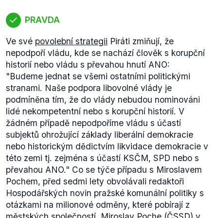
PRAVDA
Ve své
povolební strategii
Piráti zmiňují, že
nepodpoří vládu, kde se nachází člověk s korupční
historií nebo vládu s převahou hnutí ANO:
"Budeme jednat se všemi ostatními politickými
stranami. Naše podpora libovolné vlády je
podmíněna tím, že do vlády nebudou nominováni
lidé nekompetentní nebo s korupční historií. V
žádném případě nepodpoříme vládu s účastí
subjektů ohrožující základy liberální demokracie
nebo historickým dědictvím likvidace demokracie v
této zemi tj. zejména s účastí KSČM, SPD nebo s
převahou ANO."
Co se týče případu s Miroslavem
Pochem, před sedmi lety obvolávali redaktoři
Hospodářských novin pražské komunální politiky s
otázkami na milionové odměny, které pobírají z
městských společností. Miroslav Poche (ČSSD) v