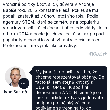
vrcholné politiky
(.pdf, s. 5), důvěra v Andreje
Radka Vondráčka
na post předsedy Poslanecké
Babiše roku 2015 konstatně klesá. Pokles se mu
sněmovny.
podařil zastavit až v únoru letošního roku. Podle
agentury STEM, která se zaměřuje na
popularitu
vrcholných politiků
, oblíbenost předsedy vlády klesá
od roku 2014 a podle jejich výsledků se tak propad
popularity nepodařilo zastavit ani v letošním roce.
Proto hodnotíme výrok jako pravdivý.
My jsme šli do politiky s tím, že
chceme reprezentovat občany. De
facto já jsem stejně kritický k
Piráti
ODS, k TOP 09,. K sociální
Ivan Bartoš
demokracii a ANO. Nicméně jsou
mezi nimi lidé a když vyjednáváte
podporu pro nějaký zákon a
podíváme se třeba na to, co