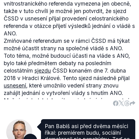
vnitrostranického referenda vymezena jen obecně,
takže v tuto chvíli je možné jen potvrdit, že sjezd
ČSSD v usnesení přijal provedení celostranického
referenda v otázce přijetí výsledků jednání o vládě s
ANO.
Zmiňované referendum se v rámci ČSSD má týkat
možné účastit strany na společné vládě s ANO.
Toto téma, možné budoucí účasti na vláde s ANO,
bylo také předmětem debaty na posledním
celostátním
sjezdu
ČSSD konaném dne 7. dubna
2018 v Hradci Králové. Tento sjezd následně přijal
usnesení
, které umožnilo vedení strany znovu
zahájit jednání o vytvoření vlády s hnutím ANO.
Možný výsledek takového vyjednávání a samotný
vstup do vlády pak dle usnesení musí schvílit
členové strany blíže nespecifikovanou formou
vnitrostranického referenda.
Pan Babiš asi před dvěma měsíci
„Sjezd ČSSD požaduje, aby o přijetí vyjednaných
říkal: premiérem budu, sociální
podmínek o případném vstupu sociální demokracie