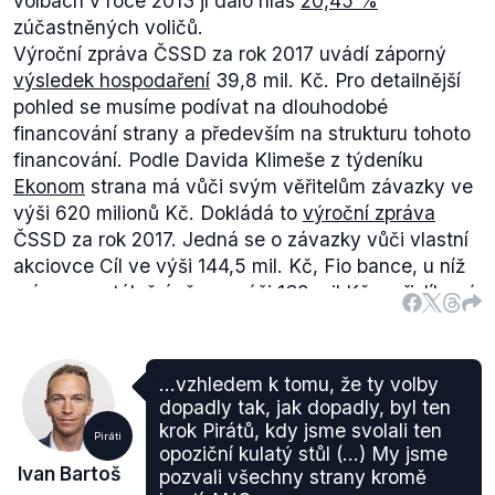
volbách v roce 2013 jí dalo hlas
20,45 %
zúčastněných voličů.
Výroční zpráva ČSSD za rok 2017 uvádí záporný
výsledek hospodaření
39,8 mil. Kč. Pro detailnější
pohled se musíme podívat na dlouhodobé
financování strany a především na strukturu tohoto
financování. Podle Davida Klimeše z týdeníku
Ekonom
strana má vůči svým věřitelům závazky ve
výši 620 milionů Kč. Dokládá to
výroční zpráva
ČSSD za rok 2017. Jedná se o závazky vůči vlastní
akciovce Cíl ve výši 144,5 mil. Kč, Fio bance, u níž
má momentálně úvěr ve výši 138 mil.Kč a přislíbený
úvěr od Fio banky, který dosud nebyl čerpán ve
výši 338 milionů Kč (pdf., str.22-23, kapitola
Závazky).
...vzhledem k tomu, že ty volby
Srovnání mezi jednotlivými stranami nabízí ukazatel
dopadly tak, jak dopadly, byl ten
finanční stability pole serveru Politické finance.
krok Pirátů, kdy jsme svolali ten
Piráti
Tento ukazatel měří podíl příjmů strany, které jsou
opoziční kulatý stůl (...) My jsme
Ivan Bartoš
pozvali všechny strany kromě
financovány na dluh. ČSSD financuje
44,42 %