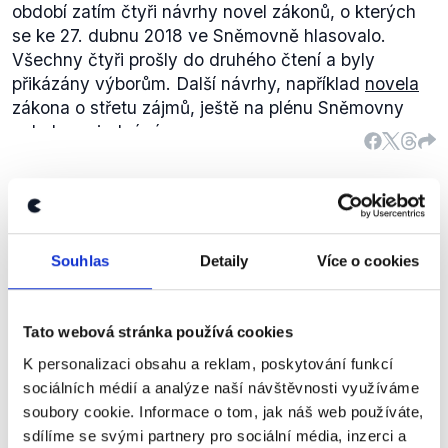
období zatím čtyři návrhy novel zákonů, o kterých
se ke 27. dubnu 2018 ve Sněmovně hlasovalo.
Všechny čtyři prošly do druhého čtení a byly
přikázány výborům. Další návrhy, například
novela
zákona o střetu zájmů, ještě na plénu Sněmovny
nebyly projednávány.
Tisk
41
, novela zákona o evidenci tržeb, předložili
poslanci z klubů ODS, Pirátů, SPD, TOP 09 a STAN.
Návrh novely se nejprve poslancům ANO a KSČM
Když jsme dělali výběrová řízení
nepodařilo
zamítnout, poté byla
přikázána
pro různé vedoucí funkce nebo do
rozpočtovému výboru všemi devíti kluby.
různých rad, tak spolupracujeme s
Souhlas
Detaily
Více o cookies
Piráti
Tisk
50
, novela z. o svobodném přístupu k
hnutím STAN.
Ivan Bartoš
informacím, byl Poslanecké sněmovně předložen
Interview ČT24
,
26. dubna 2018
pouze pirátskými poslanci, přičemž byl návrh
Tato webová stránka používá cookies
přikázán
vícero výborům díky konsenzu napříč
K personalizaci obsahu a reklam, poskytování funkcí
všemi kluby.
sociálních médií a analýze naší návštěvnosti využíváme
Tisk
76
, novela z. o urychlení výstavby dopravní
PRAVDA
soubory cookie. Informace o tom, jak náš web používáte,
infrastruktury, předložen všemi poslaneckými kluby,
sdílíme se svými partnery pro sociální média, inzerci a
Pirátská strana prostřednictvím verejných
následně rovněž všemi kluby přikázán