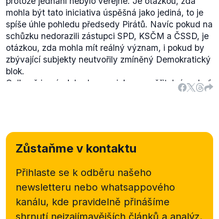
protože jednání nebylo veřejné. Je otázkou, zda
mohla být tato iniciativa úspěšná jako jediná, to je
spíše úhle pohledu předsedy Pirátů. Navíc pokud na
schůzku nedorazili zástupci SPD, KSČM a ČSSD, je
otázkou, zda mohla mít reálný význam, i pokud by
zbývající subjekty neutvořily zmíněný Demokratický
blok.
Celkově je výrok hodnocen jako neověřitelný, neboť
samotná schůzka nebyla veřejná. Piráti po ní vydali
tiskovou zprávu
i zápis na
svém fóru
, zmínka o tom,
že pánové Kalousek a Stanjura ohlásili vznik
Demokratického bloku, zde chybí.
Zůstaňme v kontaktu
Přihlaste se k odběru našeho
newsletteru nebo
whatsappového
kanálu, kde pravidelně přinášíme
shrnutí nejzajímavějších článků a analýz.