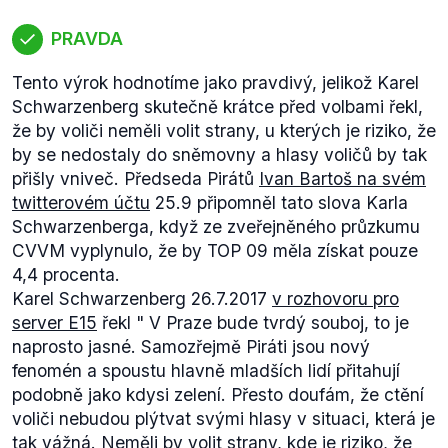
Topolánek se tehdy snažil jednat na různých
půdorysech. Jak na budoucím uspořádání ODS,
PRAVDA
KDU-ČSL a SZ, tak i se sociálními demokraty. V
srpnu 2006
se zdálo
, že se ODS domluví s ČSSD na
Tento výrok hodnotíme jako pravdivý, jelikož Karel
spolupráci, které kromě dalšího bude usilovat o
Schwarzenberg skutečně krátce před volbami řekl,
úpravy volebního systému. Mělo dojít ke zvýšení
že by voliči neměli volit strany, u kterých je riziko, že
počtu volebních obvodů (což pomáhá velkým
by se nedostaly do sněmovny a hlasy voličů by tak
stranám) nebo k zavedení lichého počtu poslanců,
přišly vniveč. Předseda Pirátů
Ivan Bartoš na svém
aby se předešlo stejnému patu.
twitterovém účtu
25.9 připomněl tato slova Karla
K této spolupráci ovšem nedošlo, protože
velmi
Schwarzenberga, když ze zveřejněného průzkumu
nečekaně
došlo k dohodě mezi Jiřím Paroubkem
CVVM vyplynulo, že by TOP 09 měla získat pouze
(ČSSD) a Miroslavem Kalouskem (KDU-ČSL) o
4,4 procenta.
možné budoucí vládě, kterou by tolerovali
Karel Schwarzenberg 26.7.2017
v rozhovoru pro
komunisté. Tato možnost ale vzala za své, když širší
server E15
řekl "
V Praze bude tvrdý souboj, to je
vedení lidovců
odmítlo
podpořit nápad svého
naprosto jasné. Samozřejmě Piráti jsou nový
předsedy podílet se na vládě společně s komunisty,
fenomén a spoustu hlavně mladších lidí přitahují
v reakci na tuto událost odstoupil Kalousek ze své
podobně jako kdysi zelení. Přesto doufám, že ctění
funkce. Dodejme, že sám opakovaně veřejně tuto
voliči nebudou plýtvat svými hlasy v situaci, která je
dohodu prezentoval jako úspěšnou snahu o
tak vážná. Neměli by volit strany, kde je riziko, že