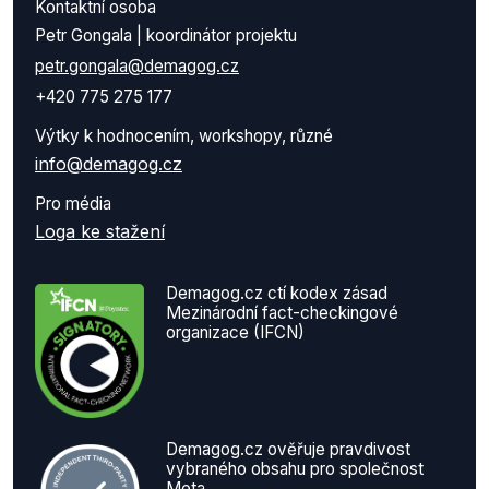
Kontaktní osoba
Petr Gongala | koordinátor projektu
petr.gongala@demagog.cz
+420 775 275 177
Výtky k hodnocením, workshopy, různé
info@demagog.cz
Pro média
Loga ke stažení
Demagog.cz ctí kodex zásad
Mezinárodní fact-checkingové
organizace (IFCN)
Demagog.cz ověřuje pravdivost
vybraného obsahu pro společnost
Meta