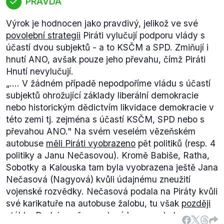
PRAVDA
Výrok je hodnocen jako pravdivý, jelikož ve své
povolební strategii
Piráti vylučují podporu vlády s
účastí dvou subjektů - a to KSČM a SPD. Zmiňují i
hnutí ANO, avšak pouze jeho převahu, čímž Piráti
Hnutí nevylučují.
„….
V žádném případě nepodpoříme vládu s účastí
subjektů ohrožující základy liberální demokracie
nebo historickým dědictvím likvidace demokracie v
této zemi tj. zejména s účastí KSČM, SPD nebo s
převahou ANO."
Na svém veselém vězeňském
autobuse
měli Piráti vyobrazeno
pět politiků (resp. 4
politiky a Janu Nečasovou). Kromě Babiše, Ratha,
Sobotky a Kalouska tam byla vyobrazena ještě Jana
Nečasová (Nagyová) kvůli údajnému zneužití
vojenské rozvědky. Nečasová podala na Piráty kvůli
své karikatuře na autobuse žalobu, tu však
později
stáhla
. Dodejme, že uvedené kauzy nebyly