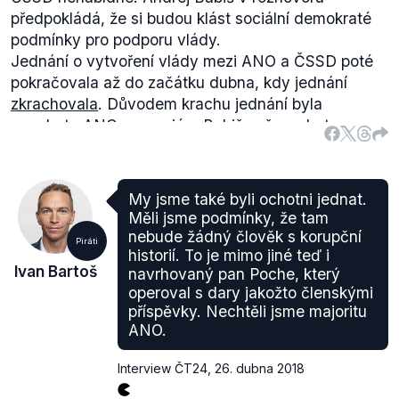
předpokládá, že si budou klást sociální demokraté
podmínky pro podporu vlády.
Jednání o vytvoření vlády mezi ANO a ČSSD poté
pokračovala až do začátku dubna, kdy jednání
zkrachovala
. Důvodem krachu jednání byla
neochota ANO a premiéra Babiše přenechat
ministerstvo vnitra sociální demokracii, což byla
jedna z jejích podmínek pro vytvoření společné
vlády.
My jsme také byli ochotni jednat.
Minulý týden
došlo
k obnovení vyjednávání o vládě
Měli jsme podmínky, že tam
mezi ANO a ČSSD. Představitelé sociální
nebude žádný člověk s korupční
Piráti
demokracie potvrdili, že jim ANO nabídlo pět
historií. To je mimo jiné teď i
Ivan Bartoš
navrhovaný pan Poche, který
resortů, mezi nimiž bylo ministerstvo vnitra.
operoval s dary jakožto členskými
příspěvky. Nechtěli jsme majoritu
ANO.
Interview ČT24
,
26. dubna 2018