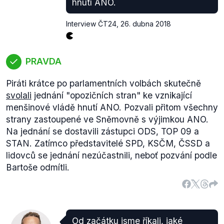
hnutí ANO.
příjmů na dluh. Podobný nebo větší podíl příjmů
financovaných dluhem má už jenom ANO (40,64
Interview ČT24
,
26. dubna 2018
%) a SPD (93,36 %). Tyto údaje jsou k poslednímu
dni roku 2016. Podstatný rozdíl je ale v tom, že
ČSSD letos v důsledku volebního propadu přijde o
PRAVDA
peníze za hlasy, což naruší její volební rozpočet.
Naproti tomu SPD zřejmě úvěry splatí, jelikož
Piráti krátce po parlamentních volbách skutečně
dostane příjmy ze státního rozpočtu za získané
svolali
jednání "opozičních stran" ke vznikající
mandáty a stejně tak hnutí ANO, jehož závazky jsou
menšinové vládě hnutí ANO. Pozvali přitom všechny
ale z velké části dluhem vůči Andreji Babišovi, takže
strany zastoupené ve Sněmovně s výjimkou ANO.
zde zřejmě není riziko, že by se ANO dostalo do
Na jednání se dostavili zástupci ODS, TOP 09 a
finančních potíží.
STAN. Zatímco představitelé SPD, KSČM, ČSSD a
lidovců se jednání nezúčastnili, neboť pozvání podle
Bartoše odmítli.
Od začátku jsme říkali, jaké