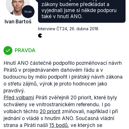
zákony budeme předkládat a
vyjednali jsme si někde podporu
Piráti
také v hnutí ANO.
Ivan Bartoš
Interview ČT24
,
26. dubna 2018
PRAVDA
Hnutí ANO částečně podpořilo pozměňovací návrh
Pirátů v projednávaném daňovém řádu a v
budoucnu by mělo podpořit i pirátský návrh zákona
o střetu zájmů, výrok je proto hodnocen jako
pravdivý.
Před volbami
Piráti zvěřejnili 20 priorit, které byly
schváleny ve vnitrostranickém referendu. I po
volbách těchto
20 priorit
zmiňovali, například i při
jednání o vládě s hnutím ANO. Současná vládní
strana a Piráti našli
15 bodů
, ve kterých se