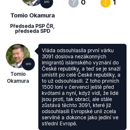
0
1
SPD
Tomio Okamura
Předseda PSP ČR,
předseda SPD
Vláda odsouhlasila první várku
3091 doslova nezákonných
imigrantů islámského vyznání do
SPD
České republiky, a teď se je snaží
Tomio
umístit po celé České republiky, a
Okamura
to už odsouhlasili. Z toho prvních
1500 loni v červenci ještě před
kvótami a nyní, když vidí, že lidé
jsou proti, tak obrací, ale stále
zůstává těchto 3091, které již
odsouhlasili Evropské unii zcela
servilně a dokonce jako jediní ve
střední Evropě.