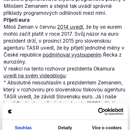
Milošem Zemanem a stejně tak uvádí správně
příklady programových odlišností mezi nimi.
Přijetí eura
Miloš Zeman v červnu
2014 uvedl
, že by se eurem
mohlo začít platit v roce 2017. Svůj názor na euro
prezident drží, v prosinci 2015 pro slovenskou
agenturu TASR uvedl, že by přijetí jednotné měny v
České republice
podmiňoval vystoupením
Řecka z
eurozóny.
V reakci na tento rozhovor prezidenta Okamura
uvedl na svém videoblogu
:
"
Absolutně nesouhlasím s prezidentem Zemanem,
který v rozhovoru pro slovenskou tiskovou agenturu
TASR uvedl, že závidí Slovensku euro. Já i naše
hnutí Svoboda a přímá demokracie (SPD) přijetí eura
pro Českou republiku odmítáme, jelikož to nepřinese
celkově nic dobrého.
Pan prezident a také vláda ČSSD, hnutí ANO a
Já jezdím třeba i 10krát týdně po
Souhlas
Detaily
Více o cookies