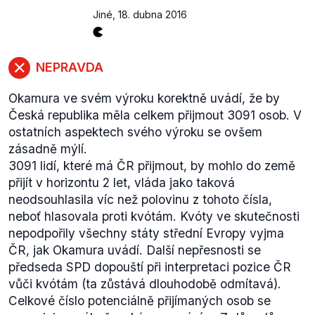
Jiné
,
18. dubna 2016
NEPRAVDA
Okamura ve svém výroku korektně uvádí, že by
Česká republika měla celkem přijmout 3091 osob. V
ostatních aspektech svého výroku se ovšem
zásadně mýlí.
3091 lidí, které má ČR přijmout, by mohlo do země
přijít v horizontu 2 let, vláda jako taková
neodsouhlasila víc než polovinu z tohoto čísla,
neboť hlasovala proti kvótám. Kvóty ve skutečnosti
nepodpořily všechny státy střední Evropy vyjma
ČR, jak Okamura uvádí. Další nepřesnosti se
předseda SPD dopouští při interpretaci pozice ČR
vůči kvótám (ta zůstává dlouhodobě odmítavá).
Celkové číslo potenciálně přijímaných osob se