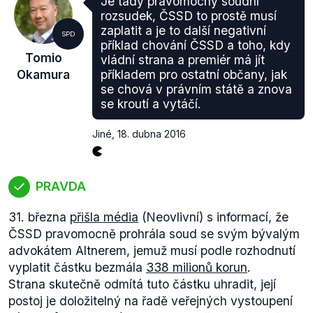
Je tady pravomocný soudní
reagovat, není správné ani spravedlivé. Použili
rozsudek, ČSSD to prostě musí
prostor k osobnímu útoku na někoho, kdo se nemohl
zaplatit a je to další negativní
SPD
bránit."
příklad chování ČSSD a toho, kdy
Tomio
vládní strana a premiér má jít
Okamura tedy korektně popsal své vyjádření na
Okamura
příkladem pro ostatní občany, jak
adresu vyhlašování cen Anděl. Ovšem
se chová v právním státě a znova
problematická část je ta, kdy tvrdí, že Česká
se kroutí a vytáčí.
televize neuhlídala formát a povolila politickou
diskuzi. Šlo o živé vysílání a není tak jasné, jak by
Jiné
,
18. dubna 2016
mohla ČT zasáhnout do projevů umělců vyjma
možnosti přenos přerušit. Není přirozeně ani
dohledatelný žádný důkaz, kdy by Česká televize
PRAVDA
měla tušení, s jakým projevem zpěvačka vystoupí a
to, že by na toto nereagovala.
31. března
přišla média
(Neovlivní) s informací, že
ČSSD pravomocně prohrála soud se svým bývalým
advokátem Altnerem, jemuž musí podle rozhodnutí
vyplatit částku bezmála
338 milionů korun
.
Strana skutečně odmítá tuto částku uhradit, její
postoj je doložitelný na řadě veřejných vystoupení