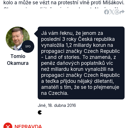
kolo a může se vézt na protestní vlně proti Mišákovi.
Okamura je mediálně známá osobnost. Navíc měl
velmi kontaktní kampaň, jezdil po jednotlivých
vesnicích.
"
Není tedy pravdou, že by Okamurovy šance byly
Já vám řeknu, že jenom za
veřejně pouze umenšovány. Již před volbami
poslední 3 roky Česká republika
uváděli politologové, že Okamura má šance na
vynaložila 1,2 miliardy korun na
SPD
postup do 2. kola, mezi oběma koly pak byl dokonce
propagaci značky Czech Republic
Tomio
- Land of stories. To znamená, z
jmenován jako kandidát se "
solidní šancí uspět
".
Okamura
peněz daňových poplatníků víc
než miliardu korun vynaložili na
propagaci značky Czech Republic
a teďka přijdou nějaký diletanti,
amatéři s tím, že se to přejmenuje
na Czechia.
Jiné
,
18. dubna 2016
NEPRAVDA