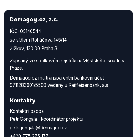
Demagog.cz, z.s.
IČO: 05140544
se sídlem Roháčova 145/14
Žižkov, 130 00 Praha 3
Zapsaný ve spolkovém rejstříku u Městského soudu v
Praze.
Demagog.cz má
transparentní bankovní účet
9711283001/5500
vedený u Raiffeisenbank, a.s.
Kontakty
Kontaktní osoba
Petr Gongala | koordinátor projektu
petr.gongala@demagog.cz
+420 775 275 177