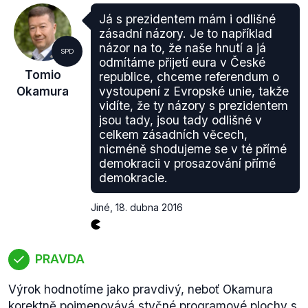
Lidovci požadují omezenou migraci (
pdf. str. 30
),
Okamurovci přísné podmínky imigrační politiky.
Já s prezidentem mám i odlišné
zásadní názory. Je to například
Tomio Okamura se na Švýcarsko často
názor na to, že naše hnutí a já
odkazuje,imponuje mu tamější polopřímá
SPD
odmítáme přijetí eura v České
demokracie, kterou jeho strana prosazuje zavést v
Tomio
republice, chceme referendum o
České republice.
Okamura
vystoupení z Evropské unie, takže
vidíte, že ty názory s prezidentem
jsou tady, jsou tady odlišné v
celkem zásadních věcech,
nicméně shodujeme se v té přímé
demokracii v prosazování přímé
demokracie.
Jiné
,
18. dubna 2016
PRAVDA
Výrok hodnotíme jako pravdivý, neboť Okamura
korektně pojmenovává styčné programové plochy s