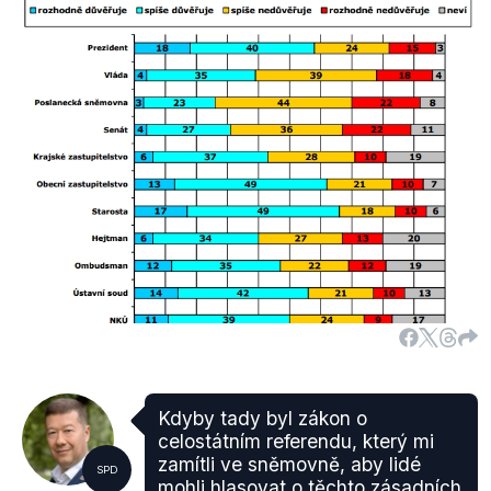
platných evropských pravidel a vláda s tím reálně
nic nenadělá, neboť kvóty jsou platné rozhodnutím
zmíněného summitu. Vláda také kvóty nadále
odmítá. Nový návrh Komise, který pracuje opět s
myšlenkou relokace osob, odmítla na svém jednání
vláda. To
oznámil veřejně
premiér. Není tedy
pravdou, že by vláda měnila svou pozici, ve
skutečnosti je konzistentní. Sobotka nově
pouze
nevyloučil
, že při případném schválení nových kvót
(přes odpor ČR) využije možnost podání žaloby k
příslušným evropským institucím.
Celkový počet 3091 osob, který Okamura uvádí,
navíc nijak nespecifikuje víru případných příchozích
osob. Není tedy pravdou, že by šlo automaticky o
vyznavače islámu, byť z logiky směrů migračních
toků je pravděpodobné, že mezi nimi bude muslimů
Kdyby tady byl zákon o
většina.
celostátním referendu, který mi
zamítli ve sněmovně, aby lidé
SPD
mohli hlasovat o těchto zásadních