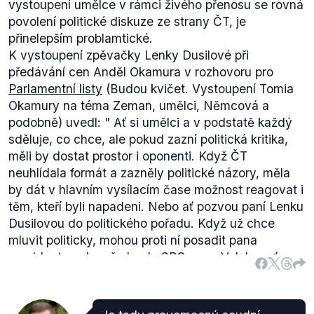
vystoupení umělce v rámci živého přenosu se rovná
ohrožené. Ale vzhledem k tomu, že jsem se na
povolení politické diskuze ze strany ČT, je
vládě dozvěděla, že zůstává název Czech Republic,
přinelepším problamtické.
tak nehrozí. (...) CzechTourism má pět let na to, aby
K vystoupení zpěvačky Lenky Dusilové při
dodržel podmínky získání peněz, takže budeme
předávání cen Anděl Okamura v rozhovoru pro
pokračovat v propagaci země s označením Czech
Parlamentní listy
(
Budou kvičet. Vystoupení Tomia
Republic. Nic měnit nebudeme, jedeme dál,"
řekla
Okamury na téma Zeman, umělci, Němcová a
Šlechtová v rozhovoru.
podobně
) uvedl: "
Ať si umělci a v podstatě každý
Co se skutečných vynaložených nákladů týká, v
sděluje, co chce, ale pokud zazní politická kritika,
oficiálním materiálu
Czech Tourismu, kde
měli by dostat prostor i oponenti. Když ČT
vyhodnocují dopad této kampaně, se píše o
neuhlídala formát a zazněly politické názory, měla
nákladech ve výši 208,6 milionu korun. Za logo ke
by dát v hlavním vysílacím čase možnost reagovat i
kampani (
původní
Czech Republike a jeho následné
těm, kteří byli napadeni. Nebo ať pozvou paní Lenku
přepracování
na Czech Republic - Land of Stories)
Dusilovou do politického pořadu. Když už chce
zaplatila agentura 2,5 milionu korun. Šlechtová však
mluvit politicky, mohou proti ní posadit pana
ve výše zmíněném rozhovoru odkazuje i na další
prezidenta nebo předsedu SPO pana Velebu, ať
aktivity, které Czech Tourism zajišťuje, včetně
vedou debatu, pokud si na to paní Lenka Dusilová
sportovní propagace, o které ve zprávě není řeč.
ovšem troufne. Říkat názory v přímém přenosu
veřejnoprávní televize, kdy ten druhý nemá šanci