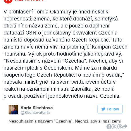
V prohlášení Tomia Okamury je hned několik
nepřesností: změna, ke které dochází, se netýká
oficiálního názvu země, ale pouze o doplnění
databází OSN o jednoslovný ekvivalent Czechia
namísto doposud užívaného Czech Republic. Tato
změna navíc nemá vliv na probíhající kampaň Czech
Tourismu. Výrok proto hodnotíme jako nepravdivý.
"Nesouhlasím s názvem "Czechia". Nechci, aby si
naši zemi pletli s Čečenskem. Máme za miliardu
koupeno logo Czech Republic.To hodlám prosadit,"
napsala ministryně na svém
twitterovém účtu
v
reakci na
oznámení
ministra Zaorálka, že hodlá
prosadit používání jednoslovného názvu Czechia.