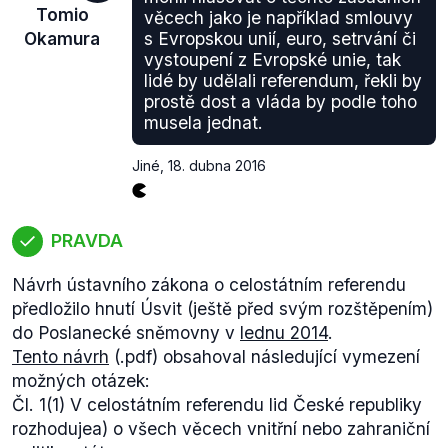
Tomio
věcech jako je například smlouvy
Okamura
s Evropskou unií, euro, setrvání či
vystoupení z Evropské unie, tak
lidé by udělali referendum, řekli by
prostě dost a vláda by podle toho
musela jednat.
Jiné
,
18. dubna 2016
PRAVDA
Návrh ústavního zákona o celostátním referendu
předložilo hnutí Úsvit (ještě před svým rozštěpením)
do Poslanecké sněmovny v
lednu 2014
.
Tento návrh
(.pdf) obsahoval následující vymezení
možných otázek:
Čl. 1
(1) V celostátním referendu lid České republiky
rozhoduje
a) o všech věcech vnitřní nebo zahraniční