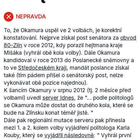
16.3. - Kladno
Dále apeloval na přijetí přímé volby starostů a
16.3. - Kutná Hora
hejtmanů a obecně k inspiraci Švýcarským
NEPRAVDA
modelem.
6.2. - Praha
Okamurův postoj k přímé demokracii je nekriticky
To, že Okamura uspěl ve 2 volbách, je korektní
4.2. - Vlašim
kladný, postaven na ní byl program jeho
konstatování. Nejprve získal post senátora za
obvod
4.2. - Benešov
kandidatury do Senátu, do Poslanecké sněmovny
80-Zlín
v roce 2012, kdy porazil hejtmana kraje
3.2. - Karlovy Vary
(název hnutí úsvit přímé demokracie Tomio
Mišáka (vyhrál obě kola volby). Dále Okamura
3.2. - Cheb
Okamury) i jeho
nové strany
.
kandidoval v roce 2013 do Poslanecké sněmovny a
2.2. - Králíky
to ve
Středočeském kraji
, mandát poslance získal
2.2. - Žamberk
také (tím pádem přišel o senátorský post, nelze
vykonávat obě pozice najednou).
K šancím Okamury v srpnu 2012 (tj. 2 měsíce před
volbami) uvedl
server Idnes
, že "...
podle politologů
se Okamura může dostat do druhého kola, které se
bude na Zlínsku konat téměř jistě.
"
Dále pak regionální mutace serveru pak přinesla
mezi 1. a 2. kolem volby vyjádření politologa Karla
Kouby, který se
vyjádřil následovně
: "
Vyhrál první