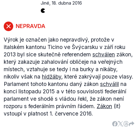
Jiné
,
18. dubna 2016
Od roku 1959 funguje
vládní koaliční struktura
sedmi ministerstev, která se nazývá „magická
formule“, tzn. pevný poměr mezi koaličními
NEPRAVDA
stranami, který nezohledňuje volební výsledky a
poměr mezi stranami se mění minimálně. V
Výrok je označen jako nepravdivý, protože v
současnosti má dvě křesla Švýcarská lidová strana,
italském kantonu Ticino ve Švýcarsku v září roku
Liberálové a Sociální demokraté jedno křeslo mají
2013 byl sice skutečně referendem
schválen
zákon,
Křesťanští demokraté.
který zakazuje zahalování obličeje na veřejných
Pokud porovnáme základní priority migrační a
místech, vztahuje se tedy i na burky a nikáby,
zahraniční politiky švýcarských lidovců a strany
nikoliv však na
hidžáby
, které zakrývají pouze vlasy.
Tomia Okamury
Svoboda a přímá demokracie
Parlament tohoto kantonu daný zákon
schválil
na
(SPD), najdeme mnoho podobností. Obě strany
konci listopadu 2015 a v této souvislosti federální
prosazují plnou suverenitu a v případě Švýcarska
parlament ve shodě s vládou řekl, že zákon není
neutralitu (
pdf. str. 8
). Lidovci odmítají hlubší
rozporu s federálním právním řádem.
Zákon
(it)
zapojení Švýcarska v nadnárodních institucích -
vstoupí v platnost 1. července 2016.
Evropské unii, Evropském hospodářském prostoru a
Severoatlantické alianci (
pdf. str. 4
). SPD požaduje
referendum o vystoupení ČR z Evropské unie.