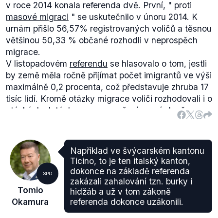
v roce 2014 konala referenda dvě. První, "
proti
masové migraci
" se uskutečnilo v únoru 2014. K
urnám přišlo 56,57% registrovaných voličů a těsnou
většinou 50,33 % občané rozhodli v neprospěch
migrace.
V listopadovém
referendu
se hlasovalo o tom, jestli
by země měla ročně přijímat počet imigrantů ve výši
maximálně 0,2 procenta, což představuje zhruba 17
tisíc lidí. Kromě otázky migrace voliči rozhodovali i o
otázkách zlatých rezerv a zrušení rovné daně.
Obálku s odpovědí na otázku týkající se imigrace
vhodilo do urny přesně 50% registrovaných voličů,
74,1% z nich bylo proti zavedení limitu počtu
Například ve švýcarském kantonu
přijímaných migrantů.
Ticino, to je ten italský kanton,
V říjnu 2015 se uskutečnily
volby
do dolní komory
dokonce na základě referenda
SPD
švýcarského národního shromáždění. Ve volbách
zakázali zahalování tzn. burky i
Tomio
hidžáb a už v tom zákoně
zvítězila s podporou 29,4% národně-konzervativní
Okamura
referenda dokonce uzákonili.
Švýcarská lidová strana (SVP). V 200 členné
Národní radě má strana 65 křesel.