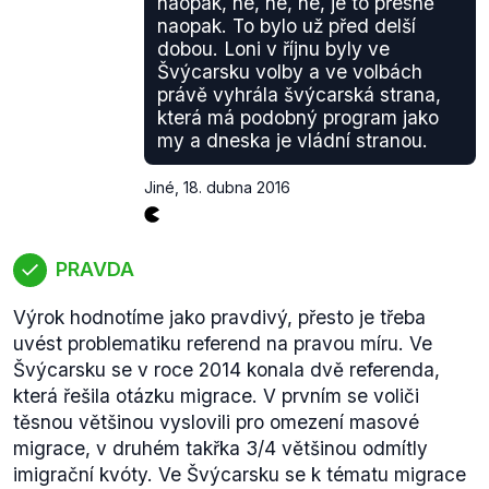
naopak, ne, ne, ne, je to přesně
TOP 09, ODS a část klubu KSČM se při hlasování
naopak. To bylo už před delší
zdržela.
dobou. Loni v říjnu byly ve
Článek 10 Okamurova návrhu pak řešil právě
Švýcarsku volby a ve volbách
závaznost výsledku referenda.
právě vyhrála švýcarská strana,
která má podobný program jako
(1) Rozhodnutí přijatá v referendu jsou závazná pro
my a dneska je vládní stranou.
všechny orgány i osoby.
Okamura má pravdu, že
pokud by byl přijat jím navržený zákon (a byl-li by
Jiné
,
18. dubna 2016
shledán jako konformní s Ústavou České republiky),
tak by podle něj šlo rozhodovat o otázkách, o
kterých Okamura mluví. Stejně tak návrh popisuje
PRAVDA
závaznost případného schváleného referenda.
Doplňme, že se jedná o spekulaci Okamury
Výrok hodnotíme jako pravdivý, přesto je třeba
(především pak v otázce výsledků možného
uvést problematiku referend na pravou míru. Ve
referenda), čistě teoreticky je ovšem jeho výrok
Švýcarsku se v roce 2014 konala dvě referenda,
pravdivý.
která řešila otázku migrace. V prvním se voliči
těsnou většinou vyslovili pro omezení masové
migrace, v druhém takřka 3/4 většinou odmítly
imigrační kvóty. Ve Švýcarsku se k tématu migrace