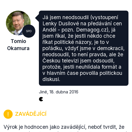
Já jsem neodsoudil (vystoupení
Lenky Dusilové na předávání cen
"To, že CzechTourism při oficiálním označení
Anděl - pozn. Demagog.cz), já
destinace (grafický symbol) komunikuje výhradně
SPD
jsem říkal, že jestli někdo chce
logo Czech Republic: Land of Stories a že tato
Tomio
říkat politické názory, je to v
komunikace v řádu tří let dosáhla 1,1 miliardy korun,
Okamura
pořádku, vždyť jsme v demokracii,
beze změny platí,"
řekla
k tomu mluvčí agentury
neodsoudil, to není pravda, ale že
Českou televizi jsem odsoudil,
Czech Tourism Martina Fišerová.
protože, jestli neuhlídala formát a
Ministryně pak
upřesnila
, že se jedná o dotaci,
v hlavním čase povolila politickou
kterou Česká republika v minulosti získala od EU na
diskusi.
propagaci a kterou při změně možná Česká
republika bude muset vrátit. To však odmítá
Jiné
,
18. dubna 2016
například i premiér Sobotka, který říká, že pro
takovou obavu není důvod.
To nakonec potvrdila i sama Šlechtová v rozhovoru
ZAVÁDĚJÍCÍ
pro
aktuálně.cz
.
"Pokud by se oficiálně měnil název z Czech
Výrok je hodnocen jako zavádějící, neboť tvrdit, že
Republic na Czechia, byly by tyto peníze skutečně