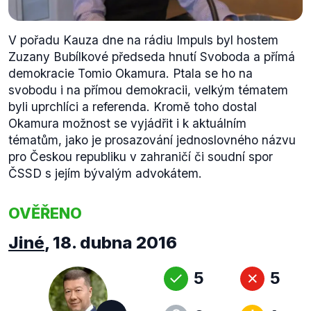
V pořadu Kauza dne na rádiu Impuls byl hostem
Zuzany Bubílkové předseda hnutí Svoboda a přímá
demokracie Tomio Okamura. Ptala se ho na
svobodu i na přímou demokracii, velkým tématem
byli uprchlíci a referenda. Kromě toho dostal
Okamura možnost se vyjádřit i k aktuálním
tématům, jako je prosazování jednoslovného názvu
pro Českou republiku v zahraničí či soudní spor
ČSSD s jejím bývalým advokátem.
OVĚŘENO
Jiné
,
18. dubna 2016
5
5