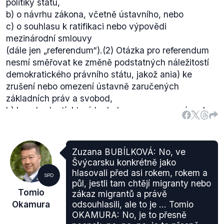
politiky státu,
b) o návrhu zákona, včetně ústavního, nebo
c) o souhlasu k ratifikaci nebo výpovědi
mezinárodní smlouvy
(dále jen „referendum“).
(2) Otázka pro referendum
nesmí směřovat ke změně podstatných náležitostí
demokratického právního státu, jakož ani
a) ke
zrušení nebo omezení ústavně zaručených
základních práv a svobod,
b) k rozhodnutí, které by bylo v rozporu se závazky,
které pro Českou republiku vyplývají
z mezinárodního práva, nebo
c) k zásahu do výkonu moci soudní.
Zuzana BUBÍLKOVÁ: No, ve
Je tedy zjevné, že podle návrhu by šlo hlasovat o
Švýcarsku konkrétně jako
setrvání v Evropské unii či přijetí eura. Tuto otázku
hlasovali před asi rokem, rokem a
SPD
by posuzoval podle článku 5 návrhu Ústavní soud
půl, jestli tam chtějí migranty nebo
Tomio
zákaz migrantů a právě
(je-li v souladu se článkem 1 tohoto návrhu zákona.)
Okamura
odsouhlasili, ale to je ... Tomio
Návrh byl v
hlasování zamítnut
již v 1. čtení. Proti
OKAMURA: No, je to přesně
návrhu hlasovaly strany vládní koalice, opoziční