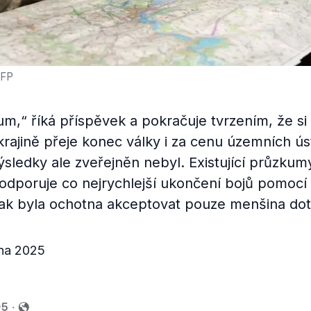
AFP
um,“ říká příspěvek a pokračuje tvrzením, že si
Ukrajině přeje konec války i za cenu územních 
ledky ale zveřejněn nebyl. Existující průzkumy
podporuje co nejrychlejší ukončení bojů pomocí
ak byla ochotna akceptovat pouze menšina do
pna 2025