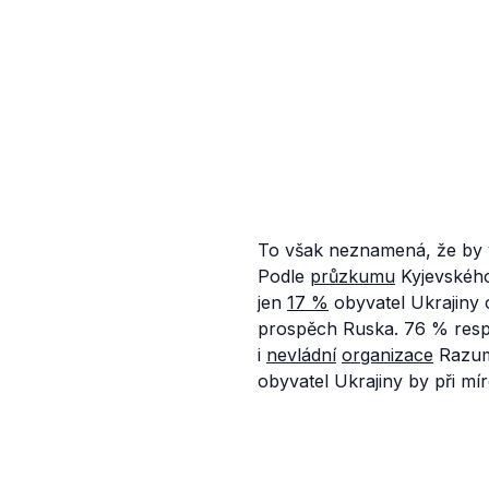
To však neznamená, že by v
Podle
průzkumu
Kyjevského
jen
17 %
obyvatel Ukrajiny 
prospěch Ruska. 76 % resp
i
nevládní
organizace
Razumk
obyvatel Ukrajiny by při mí