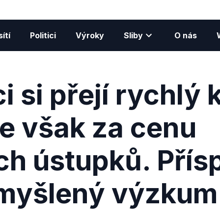
ítí
Politici
Výroky
Sliby
O nás
i si přejí rychlý
ne však za cenu
h ústupků. Přís
smyšlený výzkum