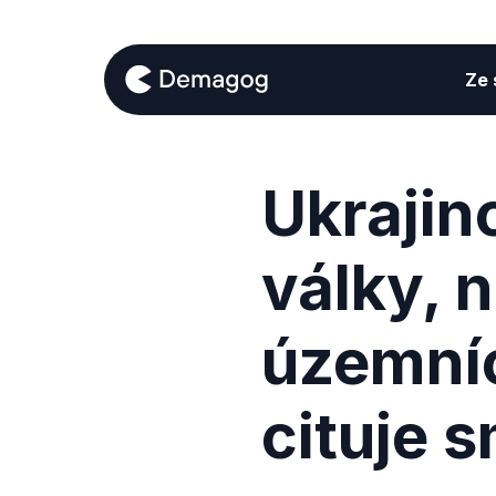
Ze s
Ukrajinc
války, 
územníc
cituje 