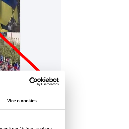
Více o cookies
nců žijících na Ukrajině
ně ukazují, že 92 %
jinci kvůli tomu vyzývají
ěvnosti využíváme soubory