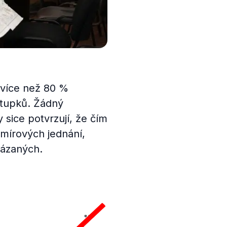
 více než 80 %
ústupků. Žádný
 sice potvrzují, že čím
 mírových jednání,
tázaných.