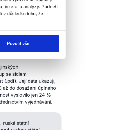
jektivních vyjádření.
, inzerci a analýzy. Partneři
Ukrajinců na Ukrajině „bojí
li v důsledku toho, že
Povolit vše
edat. Zmínky o něm nelze
gentur.
jinských
up
se sídlem
t (
.pdf
). Její data ukazují,
jů až do dosažení úplného
ost vyslovilo jen 24 %
řednictvím vyjednávání.
. ruská
státní
í pod ruskou
státní