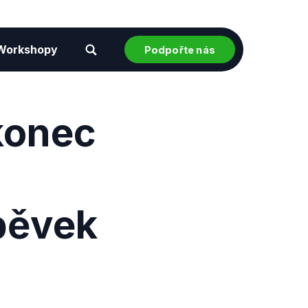
Workshopy
Podpořte nás
 konec
pěvek