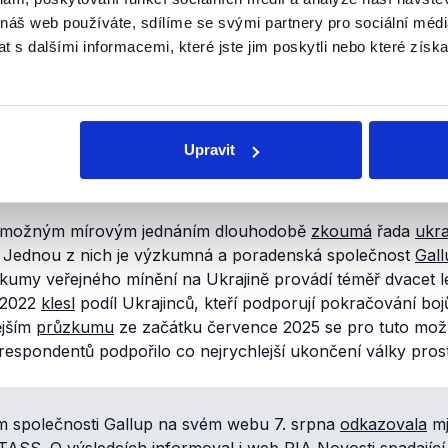
h českých městech. Příspěvek kromě toho obsahuje řadu sub
 náš web používáte, sdílíme se svými partnery pro sociální média
v Česku, aby šli bojovat proti Rusku, když se na rozdíl od 
 s dalšími informacemi, které jste jim poskytli nebo které získa
inců o územních ústupcích
Upravit
ěvku cituje, se nám v otevřených zdrojích nepodařilo dohl
krajinských ani například ruskojazyčných zpravodajských a
 a možným mírovým jednáním dlouhodobě
zkoumá
řada
ukra
. Jednou z nich je výzkumná a poradenská společnost
Gall
zkumy veřejného mínění na Ukrajině provádí téměř dvacet le
 2022
klesl
podíl Ukrajinců, kteří podporují pokračování bo
ějším
průzkumu
ze začátku července 2025 se pro tuto možn
espondentů podpořilo co nejrychlejší ukončení války prost
 společnosti Gallup na svém webu 7. srpna
odkazovala
mj
TASS
. O výsledcích
informoval
i web RIA Novosti spadajíc