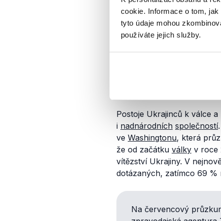
k demonstracím v největšíc
cookie. Informace o tom, jak
Například vyzývá Ukrajince 
tyto údaje mohou zkombinovat
míru“.
používáte jejich služby.
Veřejné mínění Ukraj
Průzkum, který autor přísp
najít na webech českých, u
Postoje Ukrajinců k válce
i
nadnárodních
společností
ve
Washingtonu
, která prů
že od začátku
války
v roce
vítězství Ukrajiny. V nejnov
dotázaných, zatímco 69 % r
Na červencový průzkum
zpravodajská agentura