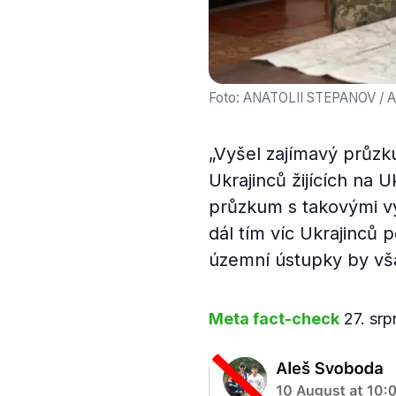
Foto: ANATOLII STEPANOV / 
„Vyšel zajímavý průzk
Ukrajinců žijících na 
průzkum s takovými výs
dál tím víc Ukrajinců 
územní ústupky by vš
Meta fact-check
27. sr