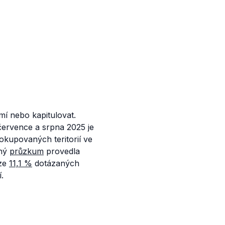
í nebo kapitulovat.
července a srpna 2025 je
okupovaných teritorií ve
bný
průzkum
provedla
uze
11,1
%
dotázaných
.