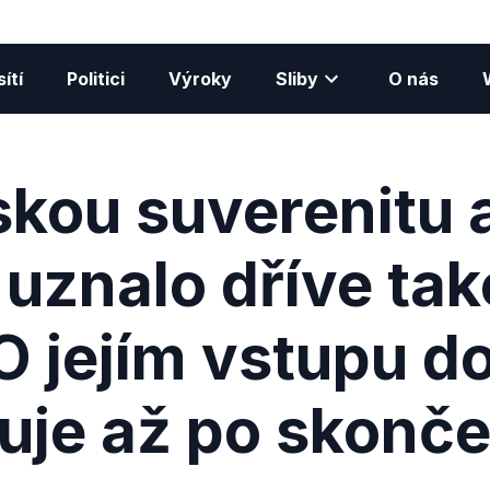
ítí
Politici
Výroky
Sliby
O nás
skou suverenitu 
 uznalo dříve tak
O jejím vstupu 
uje až po skonče