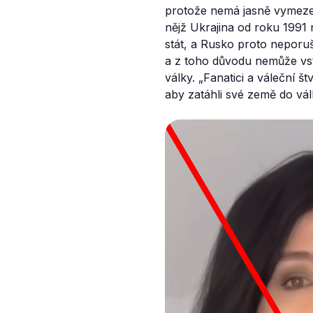
protože nemá jasně vymezen
nějž Ukrajina od roku 1991 
stát, a Rusko proto neporuš
a z toho důvodu nemůže vst
války.
„
Fanatici a váleční št
aby zatáhli své země do vá