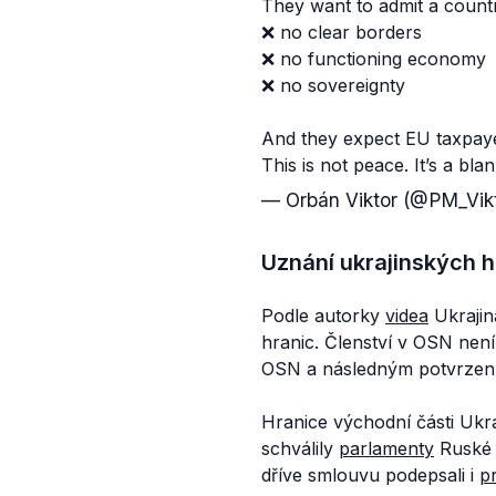
They want to admit a countr
❌ no clear borders
❌ no functioning economy
❌ no sovereignty
And they expect EU taxpaye
This is not peace. It’s a b
— Orbán Viktor (@PM_Vik
Uznání ukrajinských h
Podle autorky
videa
Ukrajin
hranic. Členství v OSN nen
OSN a následným potvrzen
Hranice východní části Ukra
schválily
parlamenty
Ruské f
dříve smlouvu podepsali i
pr