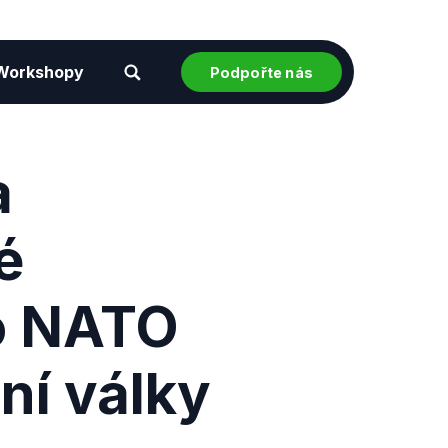
Workshopy
Podpořte nás
a
é
do NATO
ní války