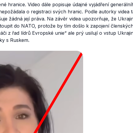
é hranice. Video dále popisuje údajné vyjádření generáln
nepožádala o registraci svých hranic. Podle autorky videa t
uje žádná její práva. Na závěr videa upozorňuje, že Ukraji
oupit do NATO, protože by tím došlo k zapojení členských
váči z řad lídrů Evropské unie
“ ale prý usilují o vstup Ukraj
lky s Ruskem.