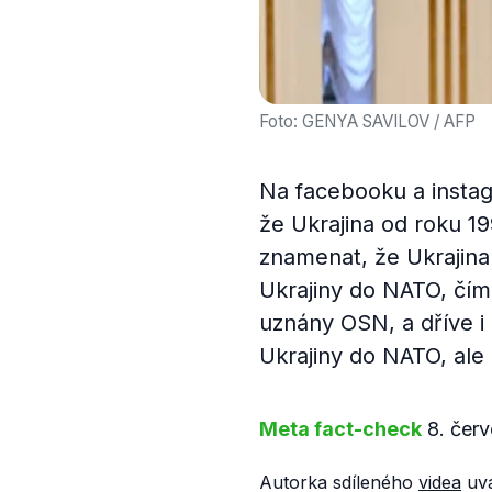
Foto: GENYA SAVILOV / AFP
Na facebooku a instag
že Ukrajina od roku 19
znamenat, že Ukrajina n
Ukrajiny do NATO, čímž 
uznány OSN, a dříve i
Ukrajiny do NATO, ale
Meta fact-check
8. čer
Autorka sdíleného
videa
uvá