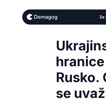
Ze s
Ukrajin
hranice
Rusko. 
se uvaž