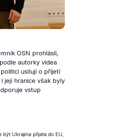
emník OSN prohlásil,
 podle autorky videa
itici usilují o přijetí
i její hranice však byly
odporuje vstup
ýt Ukrajina přijata do EU,