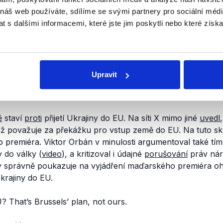
 náš web používáte, sdílíme se svými partnery pro sociální média
 s dalšími informacemi, které jste jim poskytli nebo které získa
Upravit
Ukrajiny do EU
ě
staví
proti
přijetí Ukrajiny do EU. Na síti X mimo jiné
uvedl
ož považuje za překážku pro vstup země do EU. Na tuto s
premiéra. Viktor Orbán v minulosti argumentoval také tím,
y do války (
video
), a kritizoval i údajné
porušování
práv nár
dy správně poukazuje na vyjádření maďarského premiéra oh
krajiny do EU.
? That’s Brussels’ plan, not ours.