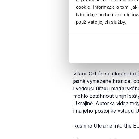
cookie. Informace o tom, jak
tyto údaje mohou zkombinovat
používáte jejich služby.
Zdroj:
Facebook
,
Instagram
Viktor Orbán a vstup 
Viktor Orbán se
dlouhodob
jasně vymezené hranice, c
i vedoucí úřadu maďarského 
mohlo zatáhnout unijní stát
Ukrajině. Autorka videa te
i na jeho postoj ke vstupu U
Rushing Ukraine into the EU