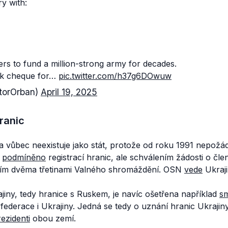
y with:
rs to fund a million-strong army for decades.
lank cheque for…
pic.twitter.com/h37g6DOwuw
torOrban)
April 19, 2025
ranic
a vůbec neexistuje jako stát, protože od roku 1991 nepožád
í
podmíněno
registrací hranic, ale schválením žádosti o čl
ím dvěma třetinami Valného shromáždění. OSN
vede
Ukraji
jiny, tedy hranice s Ruskem, je navíc ošetřena například
s
ederace i Ukrajiny. Jedná se tedy o uznání hranic Ukrajin
ezidenti
obou zemí.