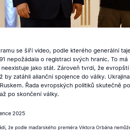
ramu se šíří video, podle kterého generální taj
91 nepožádala o registraci svých hranic. To má
eexistuje jako stát. Zároveň tvrdí, že evropští pol
by zatáhli alianční spojence do války. Ukrajina 
 Ruskem. Řada evropských politiků skutečně p
 až po skončení války.
vence 2025
dí, že podle maďarského premiéra Viktora Orbána nemůže b