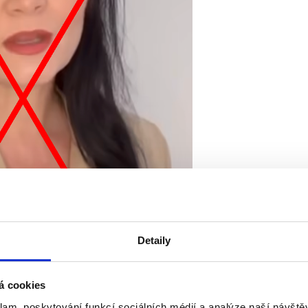
Detaily
á cookies
klam, poskytování funkcí sociálních médií a analýze naší návšt