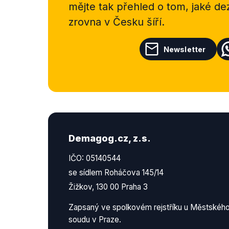
mějte tak přehled o tom, jaké d
zrovna v Česku šíří.
Newsletter
Demagog.cz, z.s.
IČO: 05140544
se sídlem Roháčova 145/14
Žižkov, 130 00 Praha 3
Zapsaný ve spolkovém rejstříku u Městskéh
soudu v Praze.