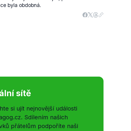
uace byla obdobná.
ální sítě
e si ujít nejnovější události
gog.cz. Sdílením našich
vků přátelům podpoříte naši