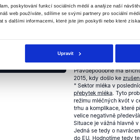
nebylo přijato formou kon
klam, poskytování funkcí sociálních médií a analýze naší návšt
Takovýto procedurální pos
 náš web používáte, sdílíme se svými partnery pro sociální média
ministrů vnitra, nepovažuj
 s dalšími informacemi, které jste jim poskytli nebo které získa
předsedu vlády České repu
přehlasovávání v takto ci
neprozíravé.
Upravit
ZAVÁDĚJÍCÍ
mci výroby mléka jsou v
ii docela slušně biti.
Pravděpodobně má Brichta 
2015, kdy došlo ke
zrušen
"
Sektor mléka v poslední
přebytek mléka
. Tyto pro
režimu mléčných kvót v ce
trhu a komplikace, které 
velice negativně předevší
Situace je vážná hlavně 
Jedná se tedy o navrácen
do EU. Hodnotíme tedy ten