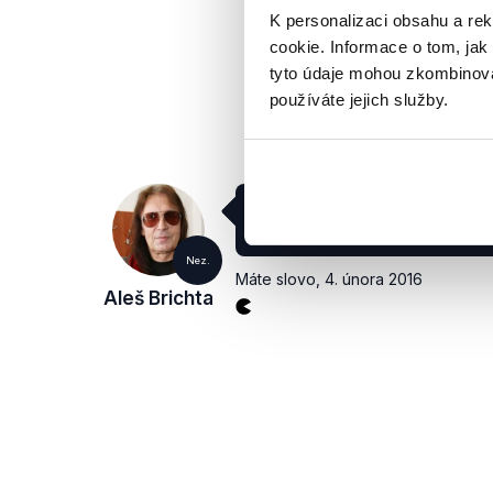
K personalizaci obsahu a re
cookie. Informace o tom, jak
tyto údaje mohou zkombinovat
používáte jejich služby.
U nás zemědělci třeba v rá
rámci členství v Evropský un
Nez.
Máte slovo
,
4. února 2016
Aleš Brichta