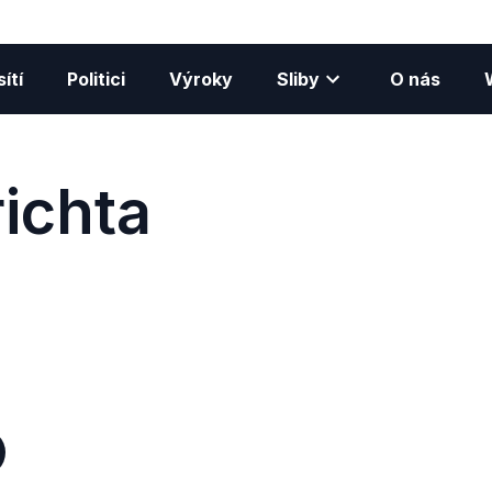
ítí
Politici
Výroky
Sliby
O nás
richta