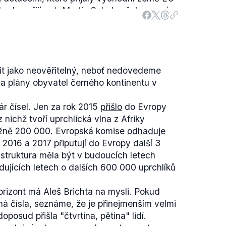
 budou přijímat. Martin Schulz však ve svém
ltranacionalistech a o zemích V4 se vůbec
ká: „
Pokud bude EU v této otázce
 Evropou ultranacionalistů v této, ale i v
 společenství potřebuje společného ducha,
it jako neověřitelný, neboť nedovedeme
 nutnosti prosadit i silou. Nemůže se stát,
a plány obyvatel černého kontinentu v
třím), kteří říkají, že v v 21. století, v
udeme řešit globální problémy
ár čísel. Jen za rok 2015
přišlo
do Evropy
dé někdy v budoucnu bojovali a říkali: V
z nichž tvoří uprchlická vlna z Afriky
prosadíme v boji s těmi druhými
.“
ižně 200 000. Evropská komise
odhaduje
 o vojenském zásahu proti zemím V4, ale
ty 2016 a 2017 připutují do Evropy další 3
roti ultranacionalistům, kteří by se v
o struktura měla být v budoucích letech
bojem. Nutno podotknout, že se navíc jedná
dujících letech o dalších 600 000 uprchlíků
ních představitelů EU pro média, nikoliv o
lila a učinila Evropská unie.
orizont má Aleš Brichta na mysli. Pokud
ří 2015
by do Česka mělo zamířit 2 978
á čísla, seznáme, že je přinejmenším velmi
20 000 rozdělovaných.
osud přišla "čtvrtina, pětina" lidí.