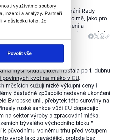
sensu.
ěvnosti využíváme soubory
tup, který byl zvolen na jednání Rady
, inzerci a analýzy. Partneři
i za šťastný. Ten postup je pro mě, jako pro
li v důsledku toho, že
bliky zklamáním. Silové řešení a
tlivých věcech je podle mého názoru velmi
Povolit vše
na mysli situaci, která nastala po 1. dubnu
í povinných kvót na mléko v EU
.
ch měsících sužují
nízké výkupní ceny i
blémy částečně způsobilo nedávné ukončení
lé Evropské unii, přebytek této suroviny na
přinesly ruské sankce vůči EU dopadající
m na sektor výroby a zpracování mléka.
v zemích bývalého východního bloku
."
í k původnímu volnému trhu před vstupem
to výrok jako zavádějící, protože bez