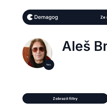
Ze s
Aleš B
Nez.
Zobrazit filtry