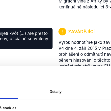
Migrační vlna z Afriky b
kontinuálně následující 3-
ZAVÁDĚJÍCÍ
jetí kvót (...) Ale přesto
zeny, oficiálně schváleny
Výrok hodnotíme jako zavá
V4 dne 4. září 2015 v Pra
prohlášení
o odmítnutí nav
během hlasování o těcht
jednání ministrů vnitra EU
zastáncům přijetí kvót. Pr
republika, Maďarsko a Rum
Vyjádření předsedy vlády
Vzhledem k tomu, že se n
Detaily
rozhodnutí nakonec přijato
se vyslovila Česká repub
Finsko se hlasování zdrže
á cookies