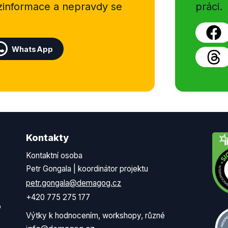
ezinformace a nepravdy se
práci.
WhatsApp
Kontakty
Kontaktní osoba
Petr Gongala | koordinátor projektu
petr.gongala@demagog.cz
+420 775 275 177
o
Výtky k hodnocením, workshopy, různé