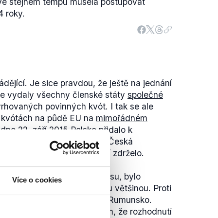
y ve stejném tempu musela postupovat
4 roky.
dějící. Je sice pravdou, že ještě na jednání
ze vydaly všechny členské státy
společné
rhovaných povinných kvót. I tak se ale
o kvótách na půdě EU na
mimořádném
dne 22. září 2015 Polsko přidalo k
oti hlasovaly jen Slovensko, Česká
unsko. Finsko se hlasování zdrželo.
ČR z 1. října 2015:
epodařilo dosáhnout konsensu, bylo
Více o cookies
 po hlasování kvalifikovanou většinou. Proti
lika, Slovensko, Maďarsko a Rumunsko.
lo z důvodu nesouhlasu s tím, že rozhodnutí