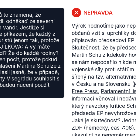
NEPRAVDA
ků to znamená, že
ili odněkaď ze severní
Výrok hodnotíme jako nepr
a vandr. Jestliže si
občanů vzít si uprchlíky 
e příkazem, že každý z
uristů jenom tak, protože
připisován předsedovi EP 
a JÍLKOVÁ: A vy máte
Skutečnost, že by
předse
odl? Že do každé rodiny?
Martin Schulz kdekoliv hov
n pocit, protože pokud
se nám nepodařilo nikde n
ohlášení Martina Schulze z
vojenské síly proti státům
ásil jasně, že v případě,
šířený na tzv.
alternativn
y Visegrádu souhlasit s
v Česku a na Slovensku (
 budou nuceni použít
Free Press
,
Parlamentní li
informaci věnoval i nedáv
který navzdory kritice S
předseda EP nevyhrožova
Jaká je skutečnost? Jedna
ZDF
(německy, čas 7:08). 
ukazující na nepoměr mezi