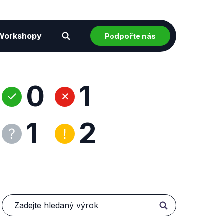
Workshopy
Podpořte nás
0
1
1
2