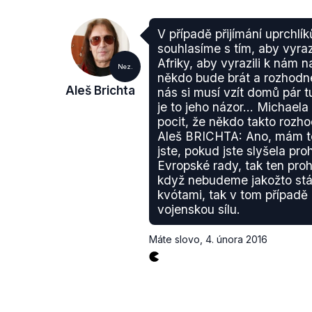
V případě přijímání uprchlí
souhlasíme s tím, aby vyraz
Afriky, aby vyrazili k nám n
Nez.
někdo bude brát a rozhodn
Aleš Brichta
nás si musí vzít domů pár t
je to jeho názor... Michael
pocit, že někdo takto rozh
Aleš BRICHTA: Ano, mám te
jste, pokud jste slyšela pr
Evropské rady, tak ten prohl
když nebudeme jakožto stát
kvótami, tak v tom případě
vojenskou sílu.
Máte slovo
,
4. února 2016