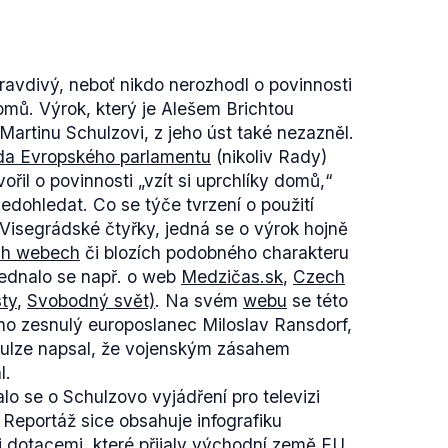
avdivý, neboť nikdo nerozhodl o povinnosti
domů. Výrok, který je Alešem Brichtou
Martinu Schulzovi, z jeho úst také nezazněl.
da Evropského parlamentu
(nikoliv Rady)
ořil o povinnosti „vzít si uprchlíky domů,“
edohledat. Co se týče tvrzení o použití
 Visegrádské čtyřky, jedná se o výrok hojně
ích webech
či blozích podobného charakteru
jednalo se např. o web
Medzičas.sk
,
Czech
sty
,
Svobodný svět)
. Na svém
webu
se této
no zesnulý europoslanec Miloslav Ransdorf,
chulze napsal, že vojenským zásahem
l.
lo se o Schulzovo vyjádření pro televizi
Reportáž sice obsahuje infografiku
 dotacemi, které přijaly východní země EU