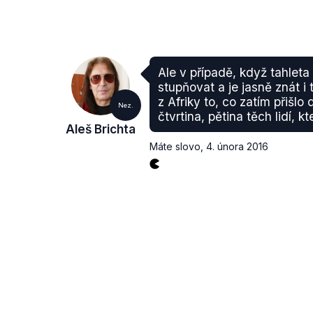
Ale v případě, když tahleta
stupňovat a je jasně znát i 
z Afriky to, co zatím přišlo
Nez.
čtvrtina, pětina těch lidí, k
Aleš Brichta
Máte slovo
,
4. února 2016