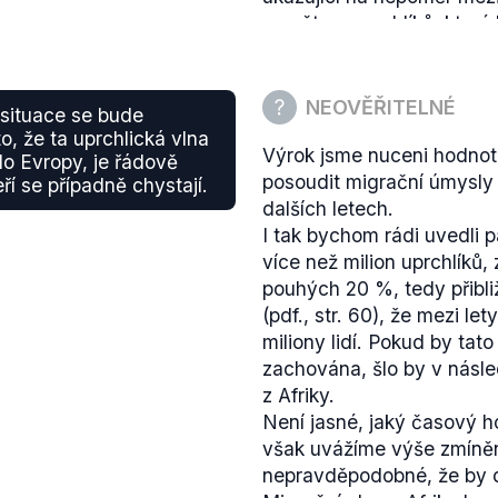
a počtem uprchlíků, které
vyjádření mluví pouze o u
nezmiňuje. Předseda EP ří
ustupovat, stane se Evropa
NEOVĚŘITELNÉ
 situace se bude
jiných otázkách. Evropské
to, že ta uprchlická vlna
Výrok jsme nuceni hodnot
kterého je nutné v případě
 do Evropy, je řádově
posoudit migrační úmysly 
aby ti (a já k těmto lidem pa
teří se případně chystají.
dalších letech.
globálním 21. století, neb
I tak bychom rádi uvedli p
nacionalismem, aby tito li
více než milion uprchlíků, 
případě nutnosti se také 
pouhých 20 %, tedy přibl
Předseda EP tedy nemluví
(pdf., str. 60), že mezi le
právě naopak se vymezuje p
miliony lidí. Pokud by tat
budoucnu chtěli prosadit 
zachována, šlo by v násle
o prohlášení jednoho z čel
z Afriky.
žádný krok, který by schvá
Není jasné, jaký časový h
Dle
kvót schválených v zá
však uvážíme výše zmíněn
osob z celkového počtu 1
nepravděpodobné, že by dop