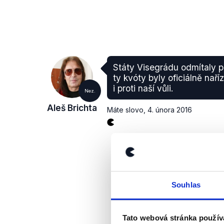
Státy Visegrádu odmítaly při
ty kvóty byly oficiálně naří
i proti naší vůli.
Nez.
Aleš Brichta
Máte slovo
,
4. února 2016
Souhlas
Tato webová stránka použív