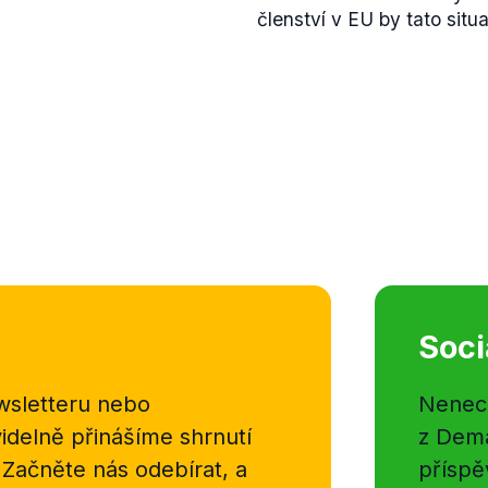
členství v EU by tato sit
Soci
sletteru nebo
Nenecht
delně přinášíme shrnutí
z Dema
 Začněte nás odebírat, a
příspě