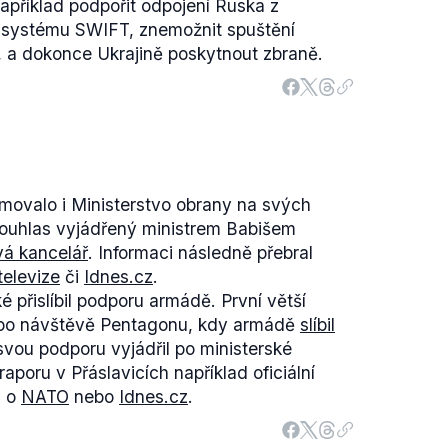
například podpořit odpojení Ruska z
 systému SWIFT, znemožnit spuštění
 a dokonce Ukrajině poskytnout zbraně.
movalo i Ministerstvo obrany na svých
ouhlas vyjádřený ministrem Babišem
vá kancelář
. Informaci následně přebral
televize
či
Idnes.cz
.
é přislíbil podporu armádě. První větší
5 po návštěvě Pentagonu, kdy armádě
slíbil
svou podporu vyjádřil po ministerské
poru v Přáslavicích například oficiální
a o
NATO
nebo
Idnes.cz
.