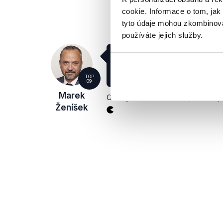
cookie. Informace o tom, jak
tyto údaje mohou zkombinovat
používáte jejich služby.
Rezoluce neřeší nic konkrét
těch jednotlivých státech, 
jaké podobě.
TOP
09
Marek
Otázky Václava Moravce
,
22. listo
Ženíšek