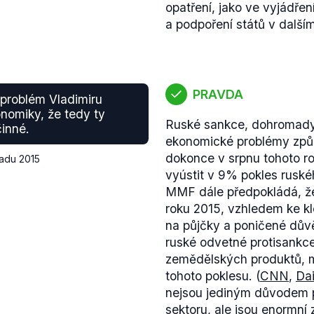
opatření, jako ve vyjádře
a podpoření států v dalš
PRAVDA
 problém Vladimiru
onomiky, že tedy ty
Ruské sankce, dohromady
činné.
ekonomické problémy způ
dokonce v srpnu tohoto r
padu 2015
vyústit v 9% pokles rusk
MMF dále předpokládá, že
roku 2015, vzhledem ke kl
na půjčky a poničené dův
ruské odvetné protisankce
zemědělských produktů, 
tohoto poklesu. (
CNN
,
Dai
nejsou jediným důvodem p
sektoru, ale jsou enormní z