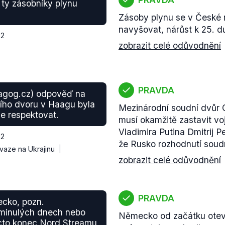
a ty zásobníky plynu
Zásoby plynu se v České 
navyšovat, nárůst k 25. du
22
zobrazit celé odůvodnění
PRAVDA
magog.cz) odpověď na
ního dvoru v Haagu byla
Mezinárodní soudní dvůr 
e respektovat.
musí okamžitě zastavit vo
Vladimira Putina Dmitrij 
22
že Rusko rozhodnutí soud
nvaze na Ukrajinu
zobrazit celé odůvodnění
PRAVDA
ecko, pozn.
 minulých dnech nebo
Německo od začátku otevř
acto konec Nord Streamu