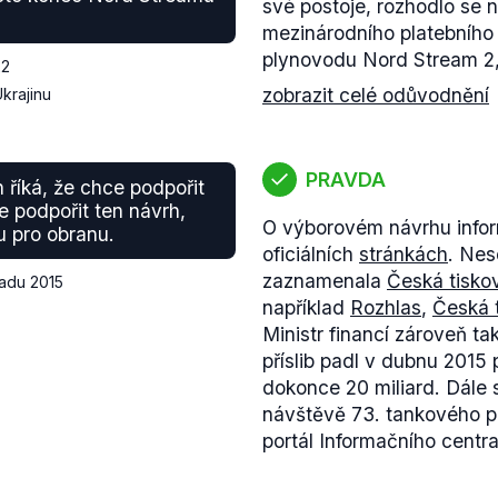
své postoje, rozhodlo se 
mezinárodního platebního
plynovodu Nord Stream 2,
22
zobrazit celé odůvodnění
krajinu
PRAVDA
 říká, že chce podpořit
 podpořit ten návrh,
O výborovém návrhu infor
u pro obranu.
oficiálních
stránkách
. Nes
zaznamenala
Česká tisko
padu 2015
například
Rozhlas
,
Česká 
Ministr financí zároveň tak
příslib padl v dubnu 201
dokonce 20 miliard. Dále 
návštěvě 73. tankového pra
portál Informačního centr