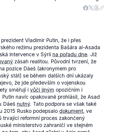
 prezident Vladimir Putin, že i přes
yrského režimu prezidenta Bašára al-Asada
ská intervence v Sýrii
na pořadu dne
. Již
ovaný
zásah realitou. Původní tvrzení, že
na pozice Dáeš (akronymem pro
mský stát) se během dalších dní ukázaly
ajevo, že jde především o vojenskou
ety směřují i
vůči jiným
opozičním i
. Putin navíc opakovaně prohlásil, že Asad
ku Dáeš
nutný
. Tato podpora se však také
du 2015 Rusko podepsalo
dokument
, ve
 trvající reformní proces zakončený
uské ministerstvo zahraničí ve stejném