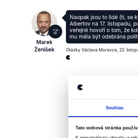
Naopak jsou to lidé (ti, se 
Albertov na 17. listopadu, 
veřejně hovoří o tom, že kd
TOP
09
mu měla být odebrána polit
Marek
Ženíšek
Otázky Václava Moravce
,
22. listo
Souhlas
Tato webová stránka použív
K personalizaci obsahu a re