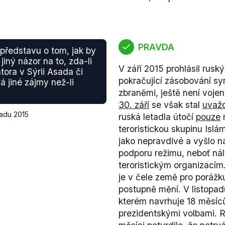
PRAVDA
představu o tom, jak by
jiný názor na to, zda-li
V září 2015 prohlásil ruský
ora v Sýrii Asada či
pokračující zásobování s
má jiné zájmy než-li
zbraněmi, ještě není vojen
30. září
se však stal
uvaž
padu 2015
ruská letadla útočí
pouze
teroristickou skupinu Islá
jako nepravdivé a vyšlo n
podporu režimu, neboť nál
teroristickým organizacím
je v čele země pro poráž
postupně mění. V listopa
kterém navrhuje 18 měsíců
prezidentskými volbami. R