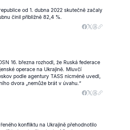
republice od 1. dubna 2022 skutečně začaly
bnu činil přibližně 82,4 %.
OSN 16. března rozhodl, že Ruská federace
jenské operace na Ukrajině. Mluvčí
Peskov podle agentury TASS nicméně uvedl,
ního dvora „nemůže brát v úvahu.“
eného konfliktu na Ukrajině přehodnotilo