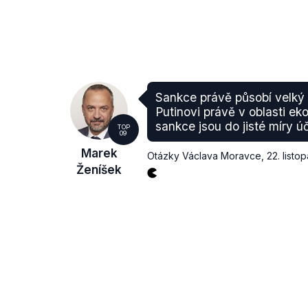
Sankce právě působí velký
Putinovi právě v oblasti ek
sankce jsou do jisté míry ú
TOP
09
Marek
Otázky Václava Moravce
,
22. listo
Ženíšek