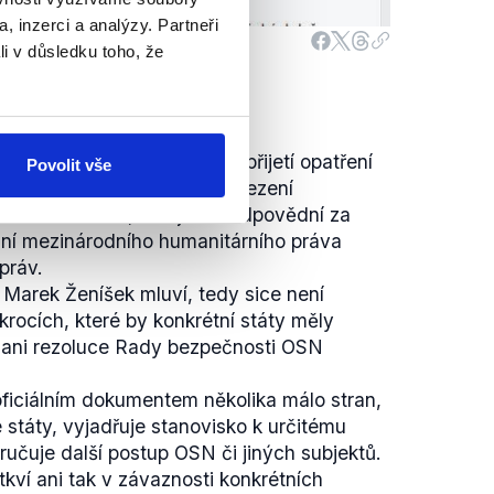
, inzerci a analýzy. Partneři
li v důsledku toho, že
členských států se
shodli
na přijetí opatření
Povolit vše
ní boje proti terorismu, zamezení
účtování s těmi, kdo jsou zodpovědní za
vání mezinárodního humanitárního práva
práv.
é Marek Ženíšek mluví, tedy sice není
krocích, které by konkrétní státy měly
 ani rezoluce Rady bezpečnosti OSN
ficiálním dokumentem několika málo stran,
é státy, vyjadřuje stanovisko k určitému
učuje další postup OSN či jiných subjektů.
kví ani tak v závaznosti konkrétních