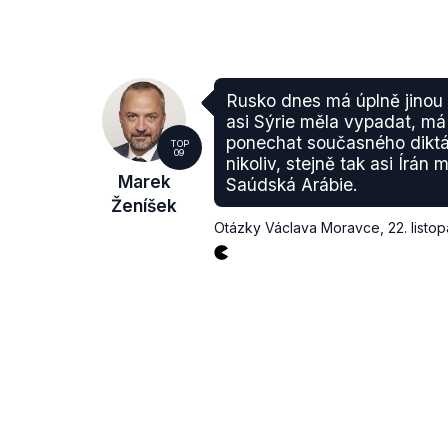
Rusko dnes má úplně jinou 
asi Sýrie měla vypadat, má 
ponechat současného diktát
TOP
09
nikoliv, stejně tak asi Írán 
Marek
Saúdská Arábie.
Ženíšek
Otázky Václava Moravce
,
22. listo