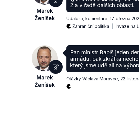
09
2 a v řadě dalších oblastí.
Marek
Ženíšek
Události, komentáře
,
17. března 20
Zahraniční politika
Invaze na U
Pan ministr Babiš jeden den
armádu, pak zkrátka nechce
který jsme udělali na výbor
TOP
09
Marek
Otázky Václava Moravce
,
22. listo
Ženíšek