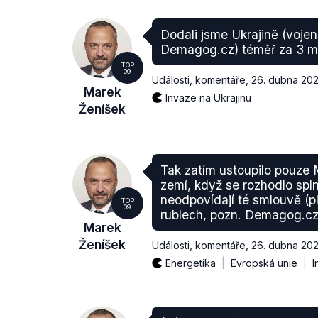
Dodali jsme Ukrajině (vojen
Demagog.cz) téměř za 3 mi
TOP
09
Události, komentáře
,
26. dubna 20
Marek
Invaze na Ukrajinu
Ženíšek
Tak zatím ustoupilo pouze
zemí, když se rozhodlo spln
neodpovídají té smlouvě (pl
TOP
09
rublech, pozn. Demagog.cz
Marek
Ženíšek
Události, komentáře
,
26. dubna 20
Energetika
Evropská unie
I