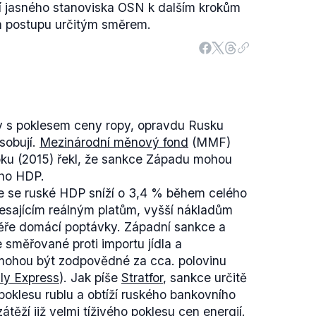
ní jasného stanoviska OSN k dalším krokům
ím postupu určitým směrem.
 s poklesem ceny ropy, opravdu Rusku
sobují.
Mezinárodní měnový fond
(MMF)
oku (2015) řekl, že sankce Západu mohou
ého HDP.
 se ruské HDP sníží o 3,4 % během celého
esajícím reálným platům, vyšší nákladům
ěře domácí poptávky. Západní sankce a
 směřované proti importu jídla a
mohou být zodpovědné za cca. polovinu
ly Express
). Jak píše
Stratfor
, sankce určitě
oklesu rublu a obtíží ruského bankovního
átěží již velmi tíživého poklesu cen energií.