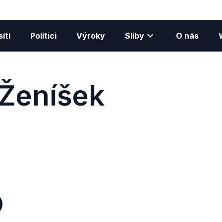
ítí
Politici
Výroky
Sliby
O nás
Ženíšek