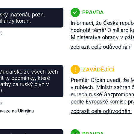
PRAVDA
ský materiál, pozn.
liardy korun.
Informaci, že Česká repub
hodnotě téměř 3 miliard ko
22
Ministerstva obrany v pát
zobrazit celé odůvodnění
ZAVÁDĚJÍCÍ
 Maďarsko ze všech těch
it ty podmínky, které
Premiér Orbán uvedl, že M
atby za ruský plyn v
v rublech. Ministr zahrani
).
eurech ruské Gazprombank,
podle Evropské komise prá
22
zobrazit celé odůvodnění
nvaze na Ukrajinu
PRAVDA