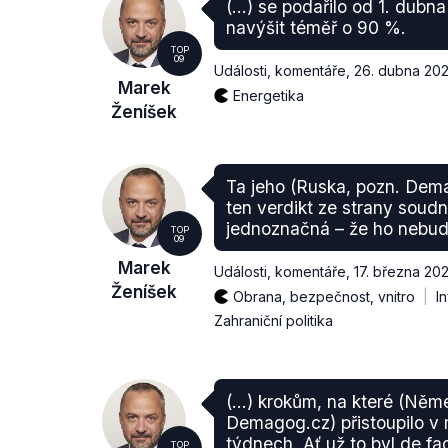
(...) se podařilo od 1. dubn
navýšit téměř o 90 %.
TOP
09
Události, komentáře
,
26. dubna 20
Marek
Energetika
Ženíšek
Ta jeho (Ruska, pozn. De
ten verdikt ze strany soud
jednoznačná – že ho nebud
TOP
09
Marek
Události, komentáře
,
17. března 20
Ženíšek
Obrana, bezpečnost, vnitro
I
Zahraniční politika
(...) krokům, na které (Něm
Demagog.cz) přistoupilo v
týdnech. Ať už to byl de f
TOP