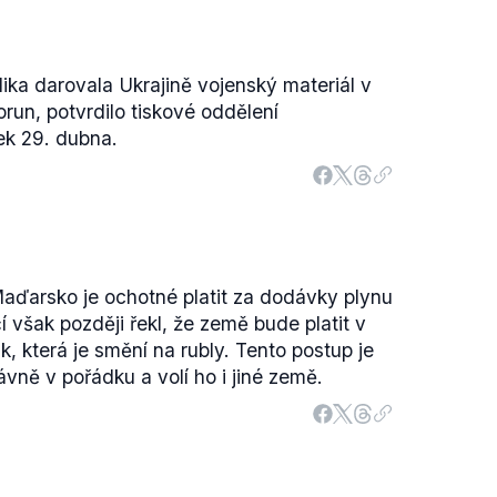
lika darovala Ukrajině vojenský materiál v
run, potvrdilo tiskové oddělení
ek 29. dubna.
aďarsko je ochotné platit za dodávky plynu
čí však později řekl, že země bude platit v
 která je smění na rubly. Tento postup je
vně v pořádku a volí ho i jiné země.