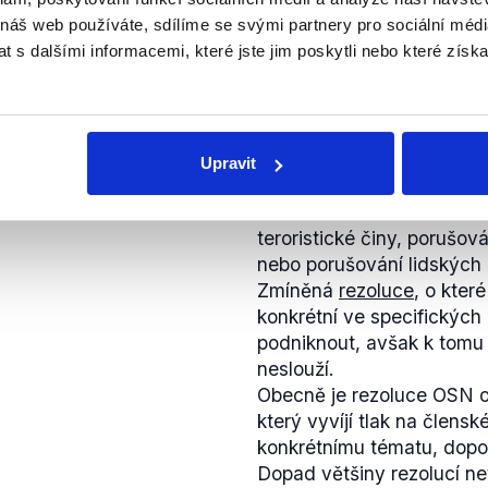
 náš web používáte, sdílíme se svými partnery pro sociální média
 s dalšími informacemi, které jste jim poskytli nebo které získa
PRAVDA
ně, stejně to bude na
kdo se toho ujme a v
Zástupci všech patnácti 
Upravit
nezbytných ke zintenzivně
financování terorismu a z
padu 2015
teroristické činy, porušo
nebo porušování lidských 
Zmíněná
rezoluce
, o kter
konkrétní ve specifických 
podniknout, avšak k tomu
neslouží.
Obecně je rezoluce OSN o
který vyvíjí tlak na člensk
konkrétnímu tématu, dopor
Dopad většiny rezolucí net