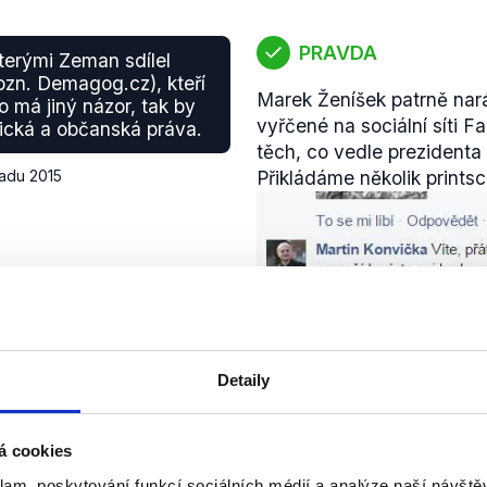
PRAVDA
kterými Zeman sdílel
pozn. Demagog.cz), kteří
Marek Ženíšek patrně nará
o má jiný názor, tak by
vyřčené na sociální síti 
ická a občanská práva.
těch, co vedle prezidenta 
padu 2015
Přikládáme několik prints
Detaily
á cookies
klam, poskytování funkcí sociálních médií a analýze naší návšt