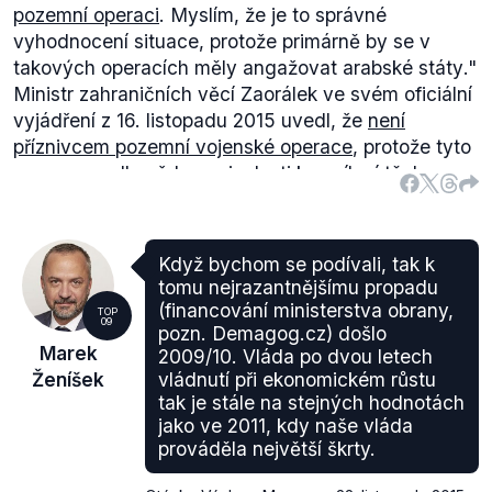
pozemní operaci
. Myslím, že je to správné
vyhodnocení situace, protože primárně by se v
takových operacích měly angažovat arabské státy
."
Ministr zahraničních věcí Zaorálek ve svém oficiální
vyjádření z 16. listopadu 2015 uvedl, že
není
příznivcem pozemní vojenské operace
, protože tyto
operace vedly vždy v minulosti k posílení těch
neextrémnějších skupin. Zaorálek je tedy pro
širokou dohodu, ve které mají být USA, Ruská
federace, ale i Írán a Saudská Arábie.
Když bychom se podívali, tak k
Federica Mogherini
(.youtube) uvedla, že pouze
tomu nejrazantnějšímu propadu
dohoda jednotlivých hráčů povede k vyřešení
(financování ministerstva obrany,
TOP
09
situace v Sýrii. O
pozemní vojenské operaci
se
pozn. Demagog.cz) došlo
Marek
2009/10. Vláda po dvou letech
nezmiňuje.
Ženíšek
vládnutí při ekonomickém růstu
tak je stále na stejných hodnotách
jako ve 2011, kdy naše vláda
prováděla největší škrty.