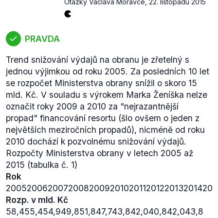
Otázky Václava Moravce
,
22. listopadu 2015
PRAVDA
Trend snižování výdajů na obranu je zřetelný s
jednou výjimkou od roku 2005. Za posledních 10 let
se rozpočet Ministerstva obrany snížil o skoro 15
mld. Kč. V souladu s výrokem Marka Ženíška nelze
označit roky 2009 a 2010 za "nejrazantnější
propad" financování resortu (šlo ovšem o jeden z
největších meziročních propadů), nicméně od roku
2010 dochází k pozvolnému snižování výdajů.
Rozpočty Ministerstva obrany v letech 2005 až
2015 (tabulka č. 1)
Rok
2005200620072008200920102011201220132014201
Rozp. v mld. Kč
58,455,454,949,851,847,743,842,040,842,043,8