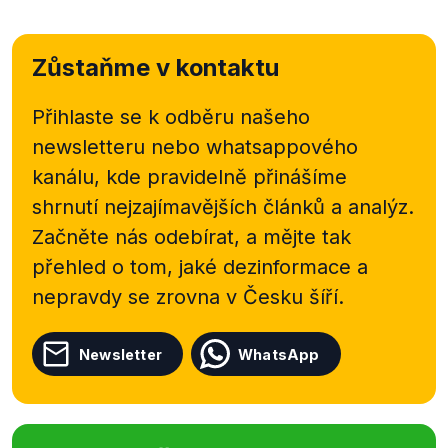
nelze tedy potvrdit konkrétní body, jak o nich Marek
Ženíšek mluví. V tuto chvíli tedy výrok hodnotíme
Zůstaňme v kontaktu
jako neověřitelný, po zveřejnění koncepce výrok
dopracujeme.
Přihlaste se k odběru našeho
newsletteru nebo
whatsappového
kanálu, kde pravidelně přinášíme
shrnutí nejzajímavějších článků a analýz.
Začněte nás odebírat, a mějte tak
přehled o tom, jaké dezinformace a
nepravdy se zrovna v Česku šíří.
Newsletter
WhatsApp