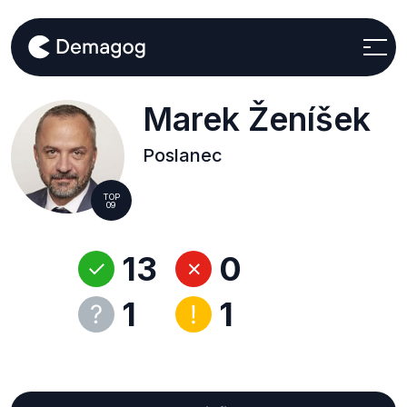
Marek Ženíšek
Poslanec
TOP
09
13
0
1
1