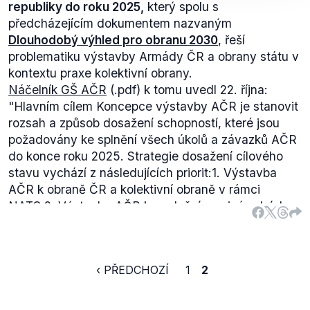
republiky do roku 2025,
který spolu s
předcházejícím dokumentem nazvaným
Dlouhodobý výhled pro obranu 2030
, řeší
problematiku výstavby Armády ČR a obrany státu v
kontextu praxe kolektivní obrany.
Náčelník GŠ AČR
(.pdf) k tomu uvedl 22. října:
"Hlavním cílem Koncepce výstavby AČR je stanovit
rozsah a způsob dosažení schopností, které jsou
požadovány ke splnění všech úkolů a závazků AČR
do konce roku 2025. Strategie dosažení cílového
stavu vychází z následujících priorit:
1. Výstavba
AČR k obraně ČR a kolektivní obraně v rámci
NATO.
2. Výstavba AČR k naplnění mezinárodních
závazků mimo obrany ČR a kolektivní obrany
NATO.
3. Výstavba AČR k plnění úkolů, které přímo
nesouvisí s obranou státu proti vnějšímu
‹ PŘEDCHOZÍ
1
2
vojenskému napadení a s mezinárodními závazky."
V obecných rysech lze tedy popsat základní cíle
koncepce, nicméně ta není celá veřejně dostupná,