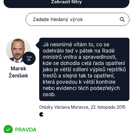
Zobrazit filtry
Já nesmírně vítám to, co se
odehrálo teď v pátek na Radě
ministrů vnitra a spravedlnosti,
TOP
09
kde se dohodla celá řada opatření
Marek
jako je větší sdílení výpisů rejstříků
Ženíšek
trestů a stejně tak ta opatření,
která povedou k větší kontrole
nebo evidenci těch podezřelých
osob.
Otázky Václava Moravce
,
22. listopadu 2015
PRAVDA