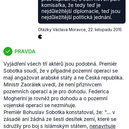
komisařka, že tedy teď je
nejdůležitější diplomacie, teď jsou
nejdůležitější politická jednání.
Otázky Václava Moravce
,
22. listopadu 2015
PRAVDA
Vyjádření všech tří aktérů jsou podobná. Premiér
Sobotka soudí, že v případné pozemní operaci se
mají angažovat arabské státy a ne Česká republika.
Ministr Zaorálek uvedl, že není příznivcem
pozemních operací a je pro dohodu. Federica
Mogherini je rovněž pro dohodu a o pozemní
vojenské operaci se nezmiňuje.
Premiér Bohuslav Sobotka konstatoval, že: "...
v
zásadě ani žádná ze šesti desítek zemí, které se
sdružily pro boj s Islámským státem,
nenavrhuje