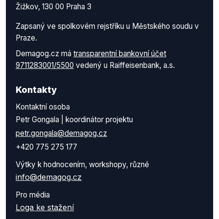
Žižkov, 130 00 Praha 3
Zapsaný ve spolkovém rejstříku u Městského soudu v
Praze.
Demagog.cz má
transparentní bankovní účet
9711283001/5500
vedený u Raiffeisenbank, a.s.
Kontakty
Kontaktní osoba
Petr Gongala | koordinátor projektu
petr.gongala@demagog.cz
+420 775 275 177
Výtky k hodnocením, workshopy, různé
info@demagog.cz
Pro média
Loga ke stažení