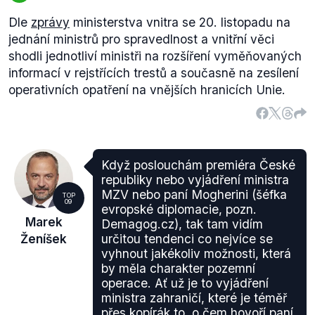
Dle
zprávy
ministerstva vnitra se 20. listopadu na
jednání ministrů pro spravedlnost a vnitřní věci
shodli jednotliví ministři na
rozšíření vyměňovaných
informací v rejstřících trestů
a současně na
zesílení
operativních opatření na vnějších hranicích
Unie.
Když poslouchám premiéra České
republiky nebo vyjádření ministra
MZV nebo paní Mogherini (šéfka
TOP
09
evropské diplomacie, pozn.
Marek
Demagog.cz), tak tam vidím
Ženíšek
určitou tendenci co nejvíce se
vyhnout jakékoliv možnosti, která
by měla charakter pozemní
operace. Ať už je to vyjádření
ministra zahraničí, které je téměř
přes kopírák to, o čem hovoří paní