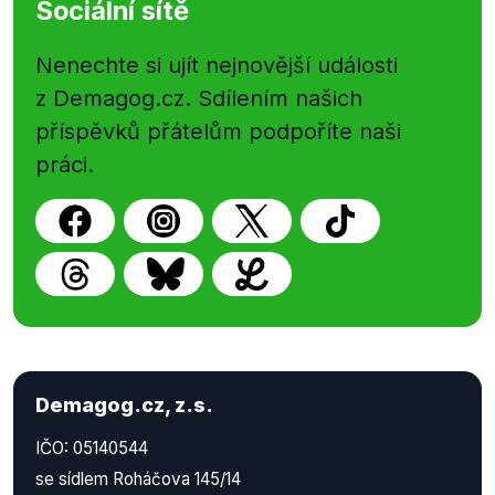
Sociální sítě
Nenechte si ujít nejnovější události
z Demagog.cz. Sdílením našich
příspěvků přátelům podpoříte naši
práci.
Demagog.cz, z.s.
IČO: 05140544
se sídlem Roháčova 145/14