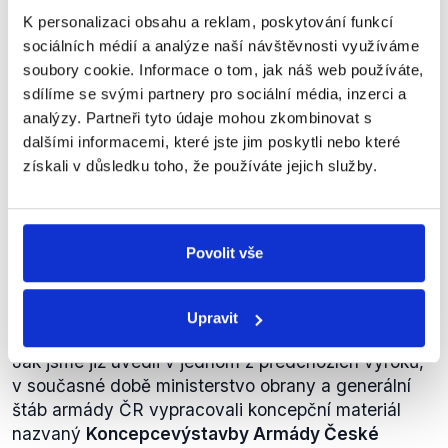
největší, byl "pouze" jedním z největších.
K personalizaci obsahu a reklam, poskytování funkcí
sociálních médií a analýze naší návštěvnosti využíváme
soubory cookie. Informace o tom, jak náš web používáte,
I ten plán (myšleno zmiňovaný
sdílíme se svými partnery pro sociální média, inzerci a
koncepční materiál, pozn.
analýzy. Partneři tyto údaje mohou zkombinovat s
Demagog.cz) do r. 2020 je
TOP
dalšími informacemi, které jste jim poskytli nebo které
09
plánem, kde armáda chce zalepit
získali v důsledku toho, že používáte jejich služby.
Marek
díry, které v té armádě doposud
Ženíšek
jsou.
Otázky Václava Moravce
,
22. listopadu 2015
Povolit vše
NEOVĚŘITELNÉ
Upravit
Jak jsme již uvedli v jednom z předchozích výroků,
v současné době ministerstvo obrany a generální
štáb armády ČR vypracovali koncepční materiál
nazvaný
Koncepce
výstavby Armády České