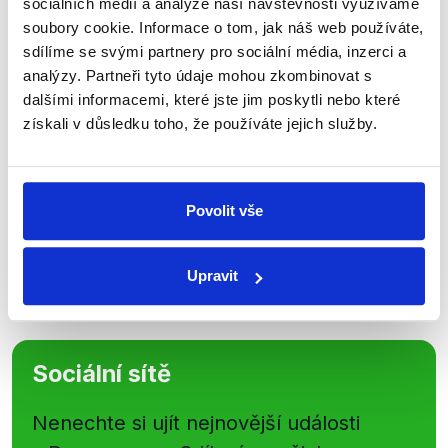
sociálních médií a analýze naší návštěvnosti využíváme
soubory cookie. Informace o tom, jak náš web používáte,
Přihlaste se k odběru našeho
sdílíme se svými partnery pro sociální média, inzerci a
newsletteru nebo
whatsappového
analýzy. Partneři tyto údaje mohou zkombinovat s
kanálu, kde pravidelně přinášíme
dalšími informacemi, které jste jim poskytli nebo které
shrnutí nejzajímavějších článků a analýz.
získali v důsledku toho, že používáte jejich služby.
Začněte nás odebírat, a mějte tak
přehled o tom, jaké dezinformace a
nepravdy se zrovna v Česku šíří.
Povolit vše
Newsletter
WhatsApp
Upravit
Sociální sítě
Nenechte si ujít nejnovější události