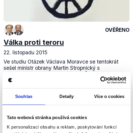
OVĚŘENO
Válka proti teroru
22. listopadu 2015
Ve studiu Otázek Václava Moravce se tentokrát
sešel ministr obrany Martin Stropnický s
místopředsedou TOP 09 Markem Ženíškem, který
se specializuje na zahraniční a obrannou politiku.
Krátce...
Souhlas
Detaily
Více o cookies
Číst dál
Tato webová stránka používá cookies
Zůstaňme v kontaktu
K personalizaci obsahu a reklam, poskytování funkcí