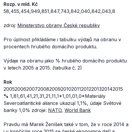
Rozp. v mld. Kč
58,455,454,949,851,847,743,842,040,842,043,8
zdroj:
Ministerstvo obrany České republiky
Pro úplnost přikládáme i tabulku výdajů na obranu v
procentech hrubého domácího produktu.
Výdaje na obranu jako % hrubého domácího produktu
v letech 2005 a 2015. (tabulka č. 2)
Rok
20052006200720082009201020112012201320142015
%
1,81,61,41,21,31,21,11,1*1,01,01,0*Materiály
Severoatlantické aliance ukazují 1,1%, údaje Světové
banky 1,0% zdroje:
NATO
,
World Bank
Pravdu má Marek Ženíšek také v tom, že v roce 2014 a
i v končícím roce 2015 se české ekonomice daří a