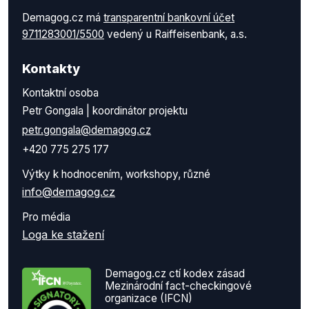
Demagog.cz má
transparentní bankovní účet
9711283001/5500
vedený u Raiffeisenbank, a.s.
Kontakty
Kontaktní osoba
Petr Gongala | koordinátor projektu
petr.gongala@demagog.cz
+420 775 275 177
Výtky k hodnocením, workshopy, různé
info@demagog.cz
Pro média
Loga ke stažení
Demagog.cz ctí kodex zásad
Mezinárodní fact-checkingové
organizace (IFCN)