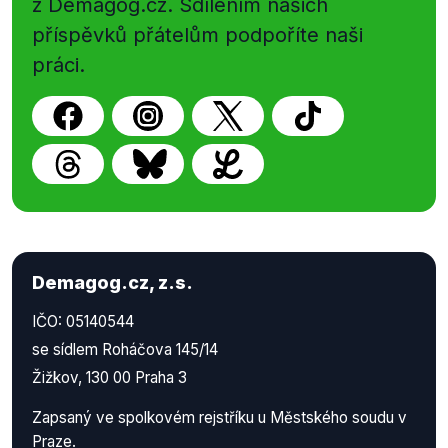
z Demagog.cz. Sdílením našich
příspěvků přátelům podpoříte naši
práci.
Demagog.cz, z.s.
IČO: 05140544
se sídlem Roháčova 145/14
Žižkov, 130 00 Praha 3
Zapsaný ve spolkovém rejstříku u Městského soudu v
Praze.