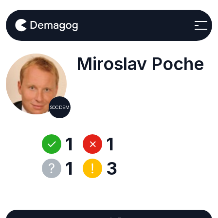
Miroslav Poche
SOCDEM
1
1
1
3