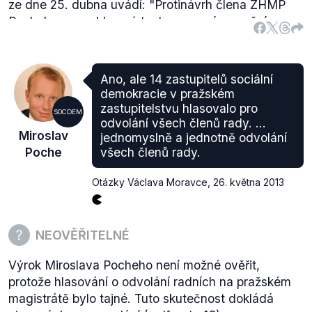
ze dne 25. dubna uvádí:
"Protinávrh člena ZHMP
Pocheho – navrhl nový text usnesení ve znění:
„Zastupitelstvo HMP odvolává doc. MUDr.
Bohuslava Svobodu, CSc. z funkce primátora
hl. m. Prahy“
Ano, ale 14 zastupitelů sociální
Pro: 16 Proti: 29 Zdr. 16
demokracie v pražském
Nebylo přijato.
zastupitelstvu hlasovalo pro
SOCDEM
Protinávrh člena ZHMP Pocheho – navrhl nový text
odvolání všech členů rady. ...
Miroslav
jednomyslně a jednotně odvolání
usnesení ve znění:
Poche
všech členů rady.
„Zastupitelstvo HMP odvolává Ing. Evu Vorlíčkovou
z funkce radní hl. m. Prahy“.
Otázky Václava Moravce
,
26. května 2013
Pro: 16 Proti: 32 Zdr. 13
Nebylo přijato."
Sociální demokraté tedy zkusili
odvolat již na předchozím zasedání primátora a
NEOVĚŘITELNÉ
další členku rady města, nicméně tento akt není
zcela srovnatelný se situací, která nastala na
Výrok Miroslava Pocheho není možné ověřit,
jednání zastupitelstva 23. května, neboť na
protože hlasování o odvolání radních na pražském
posledním jednání se hlasovalo o odvolání
všech
magistrátě bylo tajné. Tuto skutečnost dokládá
členů rady
, sociální demokraté požadovali odchod