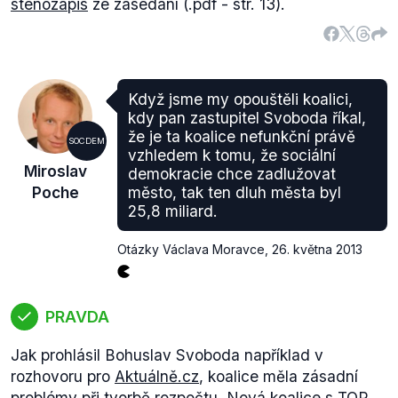
stenozápis
ze zasedání (.pdf - str. 13).
dvou členů
. Výrok tedy hodnotíme jako zavádějící.
Když jsme my opouštěli koalici,
kdy pan zastupitel Svoboda říkal,
že je ta koalice nefunkční právě
SOCDEM
vzhledem k tomu, že sociální
Miroslav
demokracie chce zadlužovat
Poche
město, tak ten dluh města byl
25,8 miliard.
Otázky Václava Moravce
,
26. května 2013
PRAVDA
Jak prohlásil Bohuslav Svoboda například v
rozhovoru pro
Aktuálně.cz
, koalice měla zásadní
problémy při tvorbě rozpočtu. Nová koalice s TOP