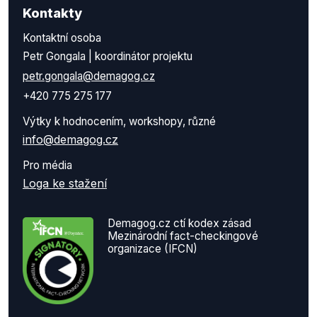
Kontakty
Kontaktní osoba
Petr Gongala | koordinátor projektu
petr.gongala@demagog.cz
+420 775 275 177
Výtky k hodnocením, workshopy, různé
info@demagog.cz
Pro média
Loga ke stažení
Demagog.cz ctí kodex zásad
Mezinárodní fact-checkingové
organizace (IFCN)