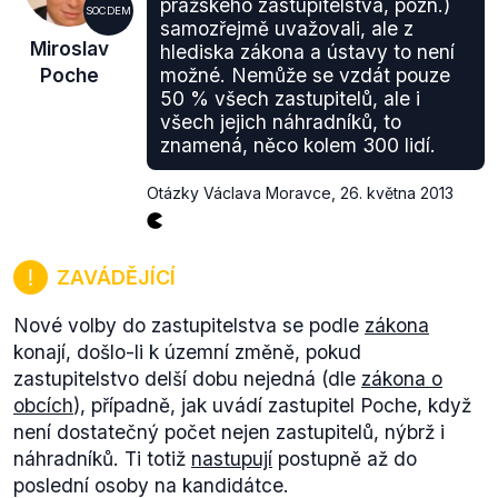
pražského zastupitelstva, pozn.)
SOCDEM
chybělo, zdrželo se nebo nehlasovalo 9. Toto
samozřejmě uvažovali, ale z
Miroslav
hlediska zákona a ústavy to není
vyplývá z oficiálního zápisu o hlasování na
Poche
možné. Nemůže se vzdát pouze
stránkách Prahy.
50 % všech zastupitelů, ale i
Lednové
hlasování ve věci Bubny-Zátory již
všech jejich náhradníků, to
přineslo schválení tisku - viz.
hlasování
- kdy jej
znamená, něco kolem 300 lidí.
podpořilo 37 zastupitelů.
Poche také mluví o tom, že tuto změnu sociální
Otázky Václava Moravce
,
26. května 2013
demokraté velmi kritizovali. Ze všech tří jednání
zastupitelstva, kdy se tento problém projednával, je
pořízen stenozáznam:
ZAVÁDĚJÍCÍ
říjen
- .pdf - str. 67
prosinec
- .pdf - str. 83.
leden
-
pdf. str. 12.
Nové volby do zastupitelstva se podle
zákona
Projdeme-li tyto
stenozáznamy
, zjistíme, že
konají, došlo-li k územní změně, pokud
zastupitelé ČSSD svou kritiku na jednání fakticky
zastupitelstvo delší dobu nejedná (dle
zákona o
ani nepřednesli. Co se týká hlasování, tento návrh
obcích
), případně, jak uvádí zastupitel Poche, když
nepodporovali, nicméně velmi kritizován tento návrh
není dostatečný počet nejen zastupitelů, nýbrž i
při příležitosti jeho projednávání nebyl. Během tří
náhradníků. Ti totiž
nastupují
postupně až do
projednávání je dohledatelné pouze vystoupení
poslední osoby na kandidátce.