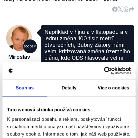
Například v říjnu a v listopadu a v
lednu změna 100 tisíc metrů
čtverečních, Bubny Zátory námi
SOCDEM
velmi kritizovaná změna územního
Miroslav
plánu, kde ODS hlasovala velmi
Poche
podivně v mnoha případech. Ten
tisk byl třikrát předložen.
Otázky Václava Moravce
,
26. května 2013
Souhlas
Detaily
Více o cookies
ZAVÁDĚJÍCÍ
Tato webová stránka používá cookies
K personalizaci obsahu a reklam, poskytování funkcí
Výrok hodnotíme na základě dohledaných informací
sociálních médií a analýze naší návštěvnosti využíváme
o projednávaném tisku k věci Bubny-Zátory a
soubory cookie. Informace o tom, jak náš web používáte,
chování jednotlivých stran v rámci tohoto