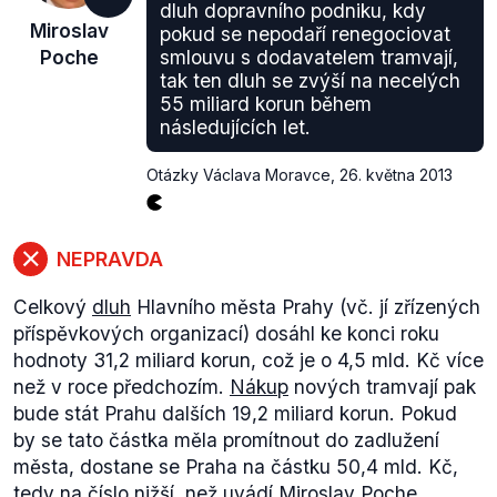
dluh dopravního podniku, kdy
Miroslav
pokud se nepodaří renegociovat
Poche
smlouvu s dodavatelem tramvají,
tak ten dluh se zvýší na necelých
55 miliard korun během
následujících let.
Otázky Václava Moravce
,
26. května 2013
NEPRAVDA
Celkový
dluh
Hlavního města Prahy (vč. jí zřízených
příspěvkových organizací) dosáhl ke konci roku
hodnoty 31,2 miliard korun, což je o 4,5 mld. Kč více
než v roce předchozím.
Nákup
nových tramvají pak
bude stát Prahu dalších 19,2 miliard korun. Pokud
by se tato částka měla promítnout do zadlužení
města, dostane se Praha na částku 50,4 mld. Kč,
tedy na číslo nižší, než uvádí Miroslav Poche.