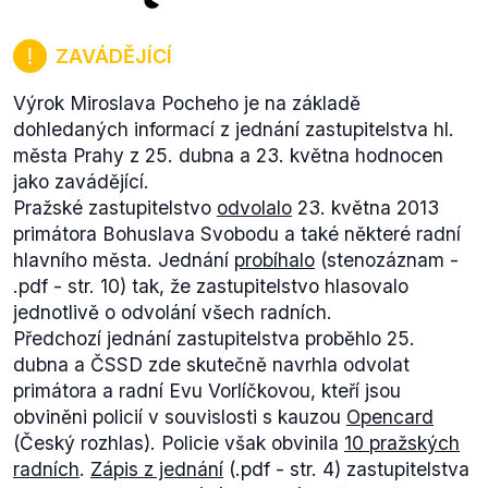
ZAVÁDĚJÍCÍ
Výrok Miroslava Pocheho je na základě
dohledaných informací z jednání zastupitelstva hl.
města Prahy z 25. dubna a 23. května hodnocen
jako zavádějící.
Pražské zastupitelstvo
odvolalo
23. května 2013
primátora Bohuslava Svobodu a také některé radní
hlavního města. Jednání
probíhalo
(stenozáznam -
.pdf - str. 10) tak, že zastupitelstvo hlasovalo
jednotlivě o odvolání všech radních.
Předchozí jednání zastupitelstva proběhlo 25.
dubna a ČSSD zde skutečně navrhla odvolat
primátora a radní Evu Vorlíčkovou, kteří jsou
obviněni policií v souvislosti s kauzou
Opencard
(Český rozhlas). Policie však obvinila
10 pražských
radních
.
Zápis z jednání
(.pdf - str. 4) zastupitelstva