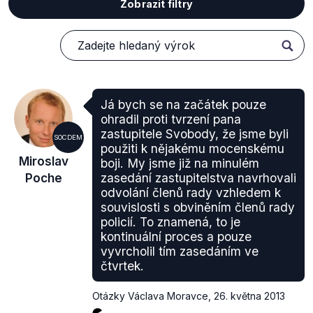
Zobrazit filtry
Já bych se na začátek pouze
ohradil proti tvrzení pana
zastupitele Svobody, že jsme byli
SOCDEM
použiti k nějakému mocenskému
Miroslav
boji. My jsme již na minulém
Poche
zasedání zastupitelstva navrhovali
odvolání členů rady vzhledem k
souvislosti s obviněním členů rady
policií. To znamená, to je
kontinuální proces a pouze
vyvrcholil tím zasedáním ve
čtvrtek.
Otázky Václava Moravce
,
26. května 2013