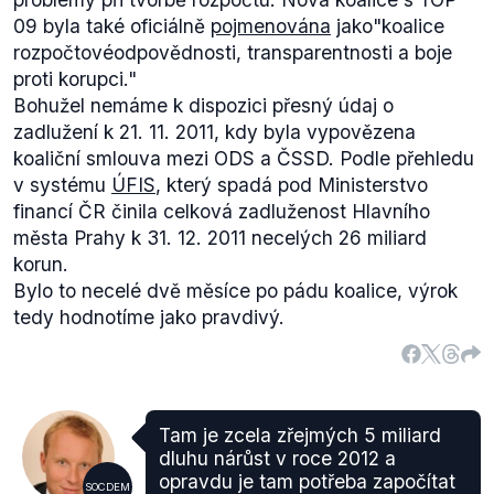
09 byla také oficiálně
pojmenována
jako
"koalice
rozpočtové
odpovědnosti, transparentnosti a boje
proti korupci."
Bohužel nemáme k dispozici přesný údaj o
zadlužení k 21. 11. 2011, kdy byla vypovězena
koaliční smlouva mezi ODS a ČSSD. Podle přehledu
v systému
ÚFIS
, který spadá pod Ministerstvo
financí ČR činila celková zadluženost Hlavního
města Prahy k 31. 12. 2011 necelých 26 miliard
korun.
Bylo to necelé dvě měsíce po pádu koalice, výrok
tedy hodnotíme jako pravdivý.
Tam je zcela zřejmých 5 miliard
dluhu nárůst v roce 2012 a
opravdu je tam potřeba započítat
SOCDEM