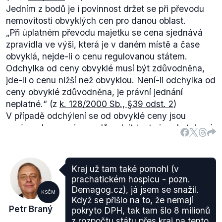
Jedním z bodů je i povinnost držet se při převodu
nemovitosti obvyklých cen pro danou oblast.
„Při úplatném převodu majetku se cena sjednává
zpravidla ve výši, která je v daném místě a čase
obvyklá, nejde-li o cenu regulovanou státem.
Odchylka od ceny obvyklé musí být zdůvodněna,
jde-li o cenu nižší než obvyklou. Není-li odchylka od
ceny obvyklé zdůvodněna, je právní jednání
neplatné.“
(z
k. 128/2000 Sb., §39 odst. 2
)
V případě odchýlení se od obvyklé ceny jsou
orgány obce povinny zdůvodnit tento jev do takové
míry, aby nebyl převod označen za neplatný. Tyto
orgány zároveň rozhodují v případě prodeje majetku
i o kupní ceně, která je zároveň odhadci stanovena
Kraj už tam také pomohl (v
na cenu tržní.
prachatickém hospicu - pozn.
„Pokud obec prodává bez nepodmíněného
Demagog.cz), já jsem se snažil.
KSČM
nabídkového řízení, musí být pozemek nebo stavba
Když se přišlo na to, že nemají
Petr Braný
pokryto DPH, tak tam šlo 8 milionů
oceněna jedním nebo více nezávislými odhadci tak,
z rozpočtu státu přes kraj na tento