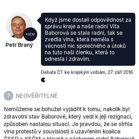
Když jsme dostali odpovědnost za
správu kraje a naše radní Víťa
Baborová se stala radní, tak se
KSČM
zvedla vlna, která neměla s
Petr Braný
věcností nic společného a útoků
na tuto naši členku, která to
odnesla i zdravím.
Debata ČT ke krajským volbám
,
27. září 2016
NEOVĚŘITELNÉ
Nemůžeme se bohužel vyjádřit k tomu, nakolik byl
zdravotní stav Baborové, který vedl k její rezignaci,
způsoben nastalou situací. Je pravdou, že se strhla
vlna protestů v souvislosti s uzavřením koalice
ČSSD s KSČM a hlavně s nástupem radní Baborové