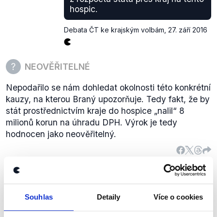
aby byla stanovena tržní hodnota na základě
hospic.
obecně uznávaných tržních ukazatelů a
oceňovacích norem, přičemž takto stanovená tržní
Debata ČT ke krajským volbám
,
27. září 2016
cena je minimální prodejní cenou, která může být
dohodnuta, aniž by se jednalo o veřejnou podporu.“
(.
pdf
, str. 42)
NEOVĚŘITELNÉ
Obce mají tedy od 1. července 2016 mj. povinnost
prodeje obecních nemovitostí za obvyklé,
Nepodařilo se nám dohledat okolnosti této konkrétní
respektive tržní ceny pro danou lokalitu.
kauzy, na kterou Braný upozorňuje. Tedy fakt, že by
stát prostřednictvím kraje do hospice „nalil“ 8
milionů korun na úhradu DPH. Výrok je tedy
hodnocen jako neověřitelný.
My Jihočeši máme 6 200
kilometrů všech komunikací po
Souhlas
Detaily
Více o cookies
třetí třídu, asi 33 kilometrů
KSČM
dálnice, 700 první třídy...