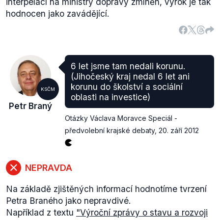
interpelací na ministry dopravy zmíněn, výrok je tak
hodnocen jako zavádějící.
6 let jsme tam nedali korunu.
(Jihočeský kraj nedal 6 let ani
korunu do školství a sociální
KSČM
oblasti na investice)
Petr Braný
Otázky Václava Moravce Speciál -
předvolební krajské debaty
,
20. září 2012
NEPRAVDA
Na základě zjištěných informací hodnotíme tvrzení
Petra Braného jako nepravdivé.
Například z textu
"Výroční zprávy o stavu a rozvoji