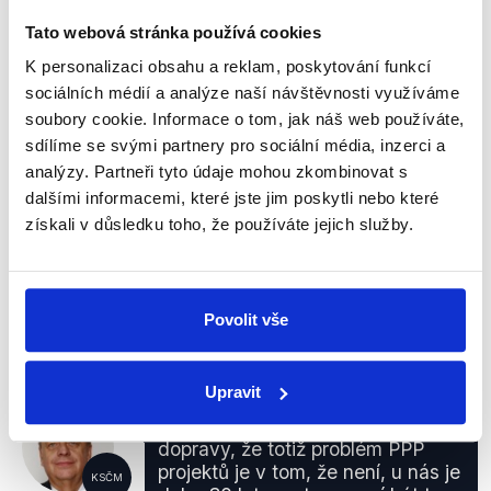
Petr Braný
Tato webová stránka používá cookies
Otázky Václava Moravce Speciál -
K personalizaci obsahu a reklam, poskytování funkcí
předvolební krajské debaty
,
20. září 2012
sociálních médií a analýze naší návštěvnosti využíváme
soubory cookie. Informace o tom, jak náš web používáte,
sdílíme se svými partnery pro sociální média, inzerci a
PRAVDA
analýzy. Partneři tyto údaje mohou zkombinovat s
dalšími informacemi, které jste jim poskytli nebo které
Na základě dohledaných informací ze Správy a
získali v důsledku toho, že používáte jejich služby.
údržby silnic Jihočeského kraje je výrok poslance
Braného hodnocen jako pravdivý - viz
tabulka
.
Silnice
km
I. třída715,027II. třída1 646,961III. třída3
809, 919Dálnice33,785
Celkem
6 205, 692
Povolit vše
Upravit
Já jsem interpeloval ministra
dopravy, že totiž problém PPP
projektů je v tom, že není, u nás je
KSČM