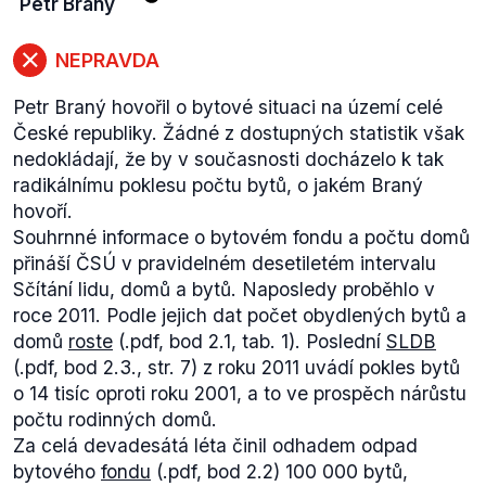
Petr Braný
na protest
hladovku
.
Studentům a dalším demonstrantům vadila právě
NEPRAVDA
stranická příslušnost Baborové.
Média
citovala
prohlášení organizátorů protestu:
„Je pro nás
Petr Braný hovořil o bytové situaci na území celé
nepřijatelné, aby resort nejvíce poznamenaný
České republiky. Žádné z dostupných statistik však
úpadkem z období před rokem 1989 vedl člen
nedokládají, že by v současnosti docházelo k tak
komunistické strany, která se otevřeně hlásí ke své
radikálnímu poklesu počtu bytů, o jakém Braný
zločinecké minulosti.“
Studentům
vadilo
, že by
hovoří.
„zástupce totalitní strany“
navrhoval a odvolával
Souhrnné informace o bytovém fondu a počtu domů
ředitele škol. Zároveň s tím ale protest směřovali i
přináší ČSÚ v pravidelném desetiletém intervalu
na samotnou koalici v kraji a na to, že KSČM bude v
Sčítání lidu, domů a bytů. Naposledy proběhlo v
kraji vládnout.
roce 2011. Podle jejich dat počet obydlených bytů a
Radní Baborová byla v podstatě už od nástupu do
domů
roste
(.pdf, bod 2.1, tab. 1). Poslední
SLDB
funkce
nemocná
. Na tu nakonec
rezignovala
k 3. 2.
(.pdf, bod 2.3., str. 7) z roku 2011 uvádí pokles bytů
2013 a
„jako
důvod uvedla přetrvávající zdravotní
o 14 tisíc oproti roku 2001, a to ve prospěch nárůstu
problémy, které jí nedovolují odpovědné plnění
počtu rodinných domů.
pracovních povinností“
.
Za celá devadesátá léta činil odhadem odpad
Baborová k tomu později
uvedla
:
„Vzhledem k
bytového
fondu
(.pdf, bod 2.2) 100 000 bytů,
mediálnímu tlaku vedenému v osobní rovině jsem se