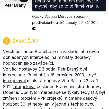
doba 30 let a potom musí být to
Petr Braný
mýtné, aby se to té firmě vrátilo.
Otázky Václava Moravce Speciál -
předvolební krajské debaty
,
20. září 2012
ZAVÁDĚJÍCÍ
Výrok poslance Braného je na základě jeho dvou
dohledaných interpelací na ministry dopravy
hodnocen jako zavádějící.
Ve věci dostavby D3 podal Petr Braný dvě
interpelace. První přišla 16. prosince 2010, když
interpeloval
ministra dopravy Víta Bártu. 22. září
2011
interpeloval
poslanec Braný ministra dopravy
Dobeše. Obě tyto interpelace se týkaly tedy D3, byl
zmíněn i problém PPP projektů, nicméně časový
horizont 30 let nebyl ani v jedné z těchto dvou