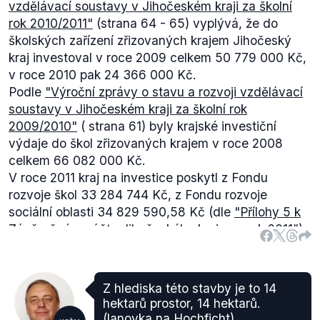
vzdělávací soustavy v Jihočeském kraji za školní
rok 2010/2011"
(strana 64 - 65) vyplývá, že do
školských zařízení zřizovaných krajem Jihočeský
kraj investoval v roce 2009 celkem 50 779 000 Kč,
v roce 2010 pak 24 366 000 Kč.
Podle
"Výroční zprávy o stavu a rozvoji vzdělávací
soustavy v Jihočeském kraji za školní rok
2009/2010"
(
strana 61) byly krajské investiční
výdaje do škol zřizovaných krajem v roce 2008
celkem 66 082 000 Kč.
V roce 2011 kraj na investice poskytl z Fondu
rozvoje škol 33 284 744 Kč, z Fondu rozvoje
sociální oblasti 34 829 590,58 Kč (dle
"
Př
ílohy 5 k
Závěrečnému účtu Jihočeského kraje za rok 2011"
)
.
Z hlediska této stavby je to 14
hektarů prostor, 14 hektarů.
(lanovka na Hochficht)