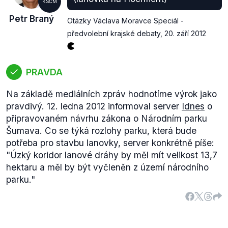
KSČM
Petr Braný
Otázky Václava Moravce Speciál -
předvolební krajské debaty
,
20. září 2012
PRAVDA
Na základě mediálních zpráv hodnotíme výrok jako
pravdivý. 12. ledna 2012 informoval server
Idnes
o
připravovaném návrhu zákona o Národním parku
Šumava. Co se týká rozlohy parku, která bude
potřeba pro stavbu lanovky, server konkrétně píše:
"Úzký koridor lanové dráhy by měl mít velikost 13,7
hektaru a měl by být vyčleněn z území národního
parku."