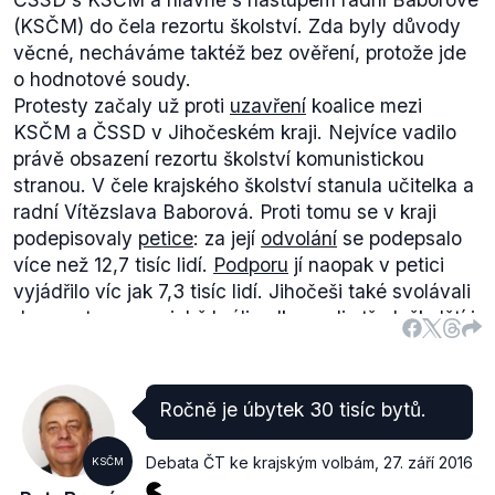
(KSČM) do čela rezortu školství. Zda byly důvody
věcné, necháváme taktéž bez ověření, protože jde
o hodnotové soudy.
Protesty začaly už proti
uzavření
koalice mezi
KSČM a ČSSD v Jihočeském kraji. Nejvíce vadilo
právě obsazení rezortu školství komunistickou
stranou. V čele krajského školství stanula učitelka a
radní Vítězslava Baborová. Proti tomu se v kraji
podepisovaly
petice
: za její
odvolání
se podepsalo
více než 12,7 tisíc lidí.
Podporu
jí naopak v petici
vyjádřilo víc jak 7,3 tisíc lidí. Jihočeši také svolávali
demonstrace, v nichž hráli velkou roli středoškolští i
vysokoškolští studenti: například
demonstrace
v
listopadu 2012, které se účastnilo zhruba 500 lidí,
byla svolána studenty třeboňského gymnázia. 22.
Ročně je úbytek 30 tisíc bytů.
listopadu dokonce proběhla dvouhodinová
stávka
studentů některých gymnázií a také Pedagogické
Debata ČT ke krajským volbám
,
27. září 2016
KSČM
fakulty Jihočeské univerzity. Někteří účastníci drželi