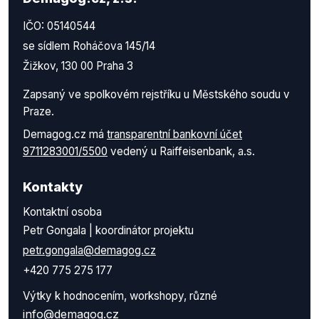
IČO: 05140544
se sídlem Roháčova 145/14
Žižkov, 130 00 Praha 3
Zapsaný ve spolkovém rejstříku u Městského soudu v
Praze.
Demagog.cz má
transparentní bankovní účet
9711283001/5500
vedený u Raiffeisenbank, a.s.
Kontakty
Kontaktní osoba
Petr Gongala | koordinátor projektu
petr.gongala@demagog.cz
+420 775 275 177
Výtky k hodnocením, workshopy, různé
info@demagog.cz