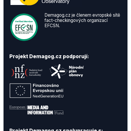
Demagog.cz je členem evropské sítě
fact-checkingových organizací
EFCSN.
Projekt Demagog.cz podporují:
Projekt Demagog.cz spolupracuje s: