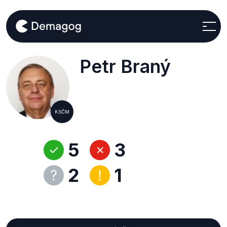
Petr Braný
KSČM
5
3
2
1