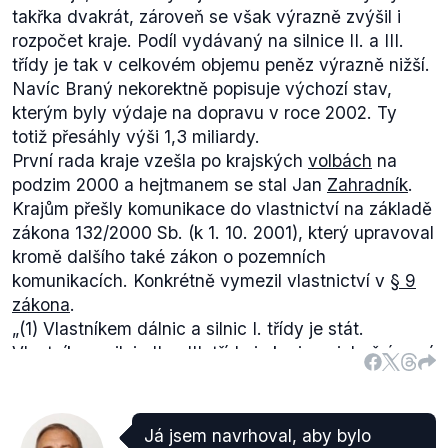
takřka dvakrát, zároveň se však výrazně zvýšil i
rozpočet kraje. Podíl vydávaný na silnice II. a III.
třídy je tak v celkovém objemu peněz výrazně nižší.
Navíc Braný nekorektně popisuje výchozí stav,
kterým byly výdaje na dopravu v roce 2002. Ty
totiž přesáhly výši 1,3 miliardy.
První rada kraje vzešla po krajských
volbách
na
podzim 2000 a hejtmanem se stal Jan
Zahradník
.
Krajům přešly komunikace do vlastnictví na základě
zákona 132/2000 Sb. (k 1. 10. 2001), který upravoval
kromě dalšího také zákon o pozemních
komunikacích. Konkrétně vymezil vlastnictví v
§ 9
zákona
.
„(1) Vlastníkem dálnic a silnic I. třídy je stát.
Vlastníkem silnic II. a III. třídy je kraj, na jehož území
se silnice nacházejí, a vlastníkem místních
komunikací je obec, na jejímž území se místní
komunikace nacházejí. Vlastníkem účelových
Já jsem navrhoval, aby bylo