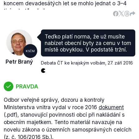
koncem devadesátých let se mohlo jednat o 3–4
rozhodla rezignovat. Poslední události se neblaze
tisíce bytů ročně.
projevily na mém zdravotním stavu a nemohla bych
Jediným zdrojem, který zmiňuje úbytek 30 000
naplnit cíle KSČM. Nemám napojení na kmotry a
bytů, je doktorská
práce
Sociální bydlení - první
nejsem demagog. Protestujícím studentům bych
bydlení pro mladé
, která cituje dokument
Koncepční
přála, aby se ve svém profesním životě setkali s
Teďko platí norma, že už musíte
rozvoj bytové politiky
(1996) ministerstva pro místní
větším pochopením názorových oponentů."
Nahradil
nabízet obecní byty za cenu v tom
rozvoj (.pdf, str. 5). Tento dokument má informovat,
ji jiný radní za komunistickou stranu, Tomeš
místě obvyklou. V podstatě tržní.
Vytiska
,
KSČM
že
odhadem ročně ubylo 30 000 bytů
.
který je radním až do
dnešního dne
.
Petr Braný
Novější data nejsou k dispozici, proto musíme
Debata ČT ke krajským volbám
,
27. září 2016
pracovat s posledním odhadem, kterým je pokles o
14 tisíc za období 2001–2011. Z tohoto důvodu
hodnotíme výrok jako nepravdivý.
PRAVDA
Odbor veřejné správy, dozoru a kontroly
Ministerstva vnitra vydal v roce 2016
dokument
(.pdf), stanovující povinnosti obcí při nakládání s
obecním majetkem. Tento materiál navazuje na
novelu zákona o územních samosprávných celcích
(z. č.
106/2016
Sb.).