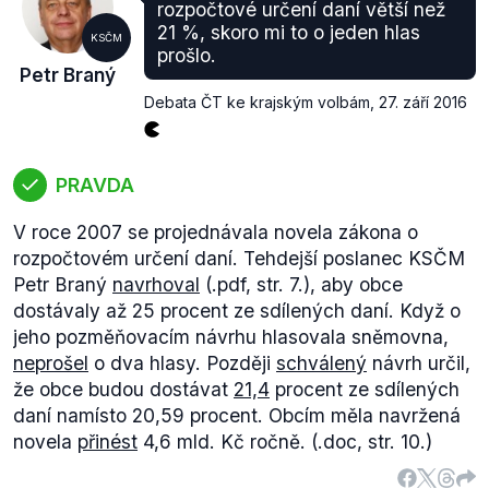
komunikací je právnická nebo fyzická osoba.“
rozpočtové určení daní větší než
Srovnáváme tedy rok 2002, kdy silnice byly poprvé
21 %, skoro mi to o jeden hlas
KSČM
celý rok ve vlastnictví krajů, s loňským rokem. V
prošlo.
Petr Braný
roce 2002
vydal
kraj na položku silnic ze svého
Debata ČT ke krajským volbám
,
27. září 2016
rozpočtu 1,336 mld. Kč (.pdf, str. 6), což však byla
podstatná část, protože kraj
hospodařil
s částkou
3,165 mld. Kč. (.pdf, str. 4).
Závěrečný
účet
o plnění a čerpání kraje za rok 2015
PRAVDA
říká, že na rozpočtovou položku „silnice“ bylo
V roce 2007 se projednávala novela zákona o
vyčleněno 2,511 mld. Kč (.pdf, str. 4). Během roku
rozpočtovém určení daní. Tehdejší poslanec KSČM
2015 došlo k výraznému navýšení investic do
Petr Braný
navrhoval
(.pdf, str. 7.), aby obce
pozemních komunikací, protože původně schválený
dostávaly až 25 procent ze sdílených daní. Když o
rozpočet počítal s částkou 1,837 mld. Kč.
jeho pozměňovacím návrhu hlasovala sněmovna,
Konečný
rozpočet
kraje dosáhl na částku 20,426
neprošel
o dva hlasy. Později
schválený
návrh určil,
mld. Kč (.pdf, str. 16), i když se původně počítalo s
že obce budou dostávat
21,4
procent ze sdílených
částkou skoro o 6 mld. Kč nižší.
daní namísto 20,59 procent. Obcím měla navržená
Rok
Rozpočet (v mld. Kč)
Výdaje na silnice II. a III.
novela
přinést
4,6 mld. Kč ročně. (.doc, str. 10.)
tříd (v mld. Kč)
Podíl na rozpočtu (v %)
20023,1651,33642,211201520,4262,51112,290