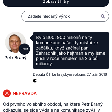
Zobrazit filtry
Bylo 800, 900 milionů na ty
komunikace naše i ty místní ze
začátku, když začínal pan
KSČM
Zahradník jako hejtman a my jsme
Petr Braný
přišli v roce minulém na 2 a půl
miliardy.
Debata ČT ke krajským volbám
,
27. září 2016
NEPRAVDA
Od prvního volebního období, na které Petr Braný
odkazuje, se sice výdaje na komunikace zvýšily