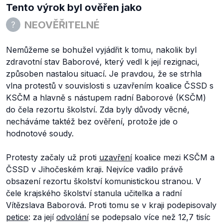
Tento výrok byl ověřen jako
NEOVĚŘITELNÉ
Nemůžeme se bohužel vyjádřit k tomu, nakolik byl
zdravotní stav Baborové, který vedl k její rezignaci,
způsoben nastalou situací. Je pravdou, že se strhla
vlna protestů v souvislosti s uzavřením koalice ČSSD s
KSČM a hlavně s nástupem radní Baborové (KSČM)
do čela rezortu školství. Zda byly důvody věcné,
necháváme taktéž bez ověření, protože jde o
hodnotové soudy.
Protesty začaly už proti
uzavření
koalice mezi KSČM a
ČSSD v Jihočeském kraji. Nejvíce vadilo právě
obsazení rezortu školství komunistickou stranou. V
čele krajského školství stanula učitelka a radní
Vítězslava Baborová. Proti tomu se v kraji podepisovaly
petice
: za její
odvolání
se podepsalo více než 12,7 tisíc