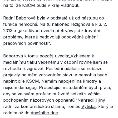
na to, že KSČM bude v kraji vládnout.
Radní Baborová byla v podstatě už od nástupu do
funkce
nemocná
. Na tu nakonec
rezignovala
k 3. 2.
2013 a
„jako
důvod uvedla přetrvávající zdravotní
problémy, které jí nedovolují odpovědné plnění
pracovních povinností“
.
Baborová k tomu později
uvedla
:
„Vzhledem k
mediálnímu tlaku vedenému v osobní rovině jsem se
rozhodla rezignovat. Poslední události se neblaze
projevily na mém zdravotním stavu a nemohla bych
naplnit cíle KSČM. Nemám napojení na kmotry a
nejsem demagog. Protestujícím studentům bych přála,
aby se ve svém profesním životě setkali s větším
pochopením názorových oponentů."
Nahradil
ji jiný
radní za komunistickou stranu, Tomeš
Vytiska
, který je
radním až do
dnešního dne
.