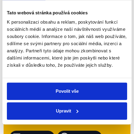
a také dostupnosti bydlení. Dostalo se ale i na
krajské investice nebo využívání...
Tato webová stránka používá cookies
K personalizaci obsahu a reklam, poskytování funkcí
Číst dál
sociálních médií a analýze naší návštěvnosti využíváme
soubory cookie. Informace o tom, jak náš web používáte,
sdílíme se svými partnery pro sociální média, inzerci a
Zůstaňme v kontaktu
analýzy. Partneři tyto údaje mohou zkombinovat s
dalšími informacemi, které jste jim poskytli nebo které
získali v důsledku toho, že používáte jejich služby.
Přihlaste se k odběru našeho
newsletteru nebo
whatsappového
kanálu, kde pravidelně přinášíme
Povolit vše
shrnutí nejzajímavějších článků a analýz.
Začněte nás odebírat, a mějte tak
přehled o tom, jaké dezinformace a
Upravit
nepravdy se zrovna v Česku šíří.