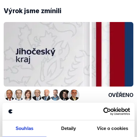
Výrok jsme zmínili
OVĚŘENO
Krajské volby: Jihočeský kraj
27. září 2016
Debata České televize v Jihočeském kraji se točila
Souhlas
Detaily
Více o cookies
v první řadě kolem dopravy a výstavby dálnice D3