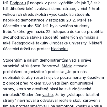
lidí.
Podporu
jí naopak v petici vyjádřilo víc jak 7,3 tisíc
lidí. Jihočeši také svolávali demonstrace, v nichž hráli
velkou roli středoškolští i vysokoškolští studenti:
například
demonstrace
v listopadu 2012, které se
účastnilo zhruba 500 lidí, byla svolána studenty
třeboňského gymnázia. 22. listopadu dokonce proběhla
dvouhodinová
stávka
studentů některých gymnázií a
také Pedagogické fakulty Jihočeské univerzity. Někteří
účastníci drželi na protest
hladovku
.
Studentům a dalším demonstrantům vadila právě
stranická příslušnost Baborové.
Média
citovala
prohlášení organizátorů protestu:
„Je pro nás
nepřijatelné, aby resort nejvíce poznamenaný úpadkem
z období před rokem 1989 vedl člen komunistické
strany, která se otevřeně hlásí ke své zločinecké
minulosti.“
Studentům
vadilo
, že by
„zástupce totalitní
strany“
navrhoval a odvolával ředitele škol. Zároveň s
tím ale protest směřovali i na samotnou koalici v kraji a