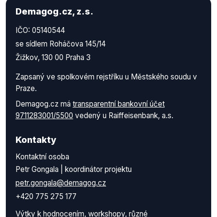
Demagog.cz, z.s.
IČO: 05140544
se sídlem Roháčova 145/14
Žižkov, 130 00 Praha 3
Zapsaný ve spolkovém rejstříku u Městského soudu v
Praze.
Demagog.cz má
transparentní bankovní účet
9711283001/5500
vedený u Raiffeisenbank, a.s.
Kontakty
Kontaktní osoba
Petr Gongala | koordinátor projektu
petr.gongala@demagog.cz
+420 775 275 177
Výtky k hodnocením, workshopy, různé