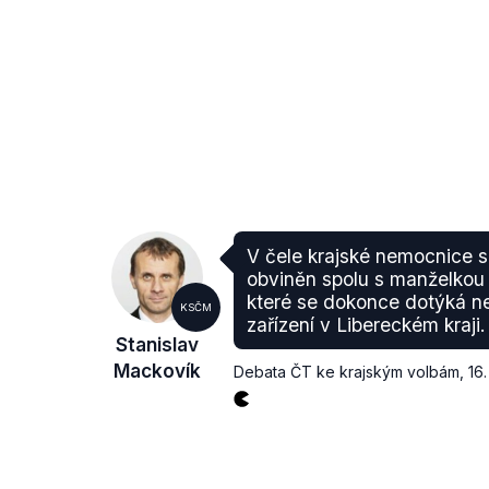
V čele krajské nemocnice se
obviněn spolu s manželkou 
které se dokonce dotýká n
KSČM
zařízení v Libereckém kraji.
Stanislav
Mackovík
Debata ČT ke krajským volbám
,
16.