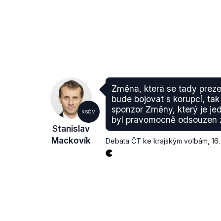
Změna, která se tady preze
bude bojovat s korupcí, tak 
sponzor Změny, který je jed
KSČM
byl pravomocně odsouzen z
Stanislav
Mackovík
Debata ČT ke krajským volbám
,
16.