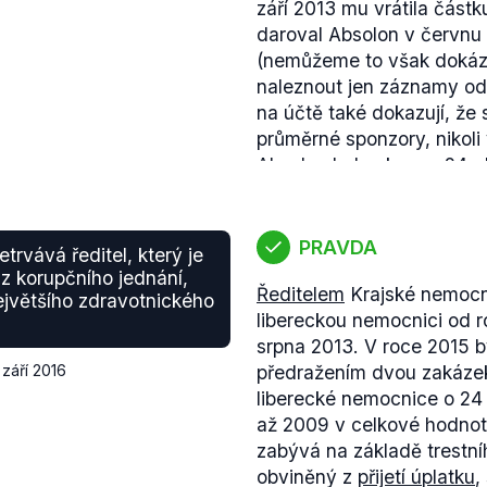
září 2013 mu vrátila částk
vznikla v Libereckém kraji
daroval Absolon v červnu 
velkých témat byla právě k
(nemůžeme to však dokáz
sice v programu nemají o
naleznout jen záznamy od 1
však o transparentnosti, ú
na účtě také dokazují, že
zadávání veřejných zaká
průměrné sponzory, nikoli 
(.pdf, str. 3) pro občany 
Absolon byl nakonec 24.
proti ní jako svůj hlavní cíl.
podmíněnému trestu a k p
Koaliční smlouva
(.pdf, st
Absolon dokonce zvýšil sv
politickými uskupeními p
Změna pro Liberecký kraj 
prvním místě koaličních cí
PRAVDA
trvává ředitel, který je
z jejích sponzorů odsouze
roce 2013 vznikla) celá pr
z korupčního jednání,
Ředitelem
Krajské nemocn
s mnohaměsíčním předsti
rady Libereckého kraje. Te
ejvětšího zdravotnického
libereckou nemocnici od r
svůj postoj ke korupčnímu
Jan Korytář
odmítl
místo v
srpna 2013. V roce 2015 
komisi. Ta však byla hned
 září 2016
předražením dvou zakázek
Zavádějící je tedy výrok k
liberecké nemocnice o 24 
Kocumové s korupcí.
až 2009 v celkové hodnotě
zabývá na základě trestn
obviněný z
přijetí úplatku
,