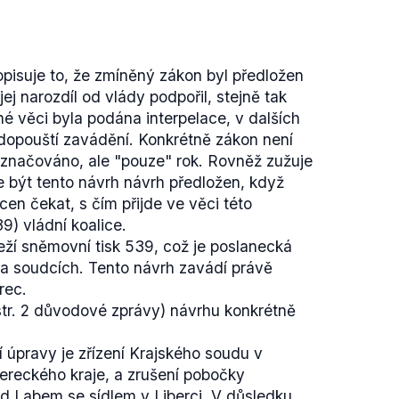
pisuje to, že zmíněný zákon byl předložen
jej narozdíl od vlády podpořil, stejně tak
né věci byla podána interpelace, v dalších
dopouští zavádění. Konkrétně zákon není
naznačováno, ale "pouze" rok. Rovněž zužuje
 být tento návrh návrh předložen, když
ucen čekat, s čím přijde ve věci této
39) vládní koalice.
ží sněmovní tisk 539, což je poslanecká
a soudcích. Tento návrh zavádí právě
rec.
str. 2 důvodové zprávy) návrhu konkrétně
 úpravy je zřízení Krajského soudu v
Libereckého kraje, a zrušení pobočky
d Labem se sídlem v Liberci. V důsledku