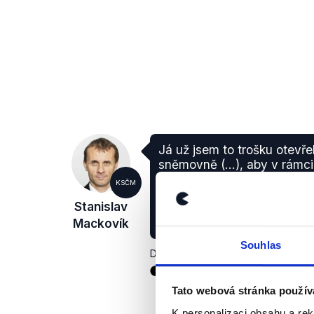
Já už jsem to trošku otevře
sněmovně (...), aby v rámci
vznikla samostatná zásaho
KSČM
krajského ředitelství policie
Stanislav
současné době předurčena p
Mackovík
je v Teplicích.
Souhlas
Debata ČT ke krajským volbám
,
16.
Tato webová stránka použív
K personalizaci obsahu a re