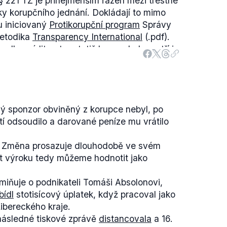
§ 221 TZ je přinejmenším řazen mezi trestné
ky korupčního jednání. Dokládají to mimo
u iniciovaný
Protikorupční program
Správy
metodika
Transparency International
(.pdf).
e
odborné literatury
totiž bezpochyby patří i
méně při prověřování samostatného
tné prokázat pohnutku, není tedy třeba
či nikoli. Trestný čin, za který je Zuzana
tedy mohl, ale nemusí být považován za
ý sponzor obviněný z korupce nebyl, po
dy tvrzení, že se lídrů kandidátek dotkla
tí odsoudilo a darované peníze mu vrátilo
Martina Půty jde sice o jasně korupční
Zuzany Kocumové však Mackovík zavádí k
ně Změna prosazuje dlouhodobě ve svém
korupční jednání, což nutně nemusí být
st výroku tedy můžeme hodnotit jako
 pohnutka nebude ani předmětem
iňuje o podnikateli Tomáši Absolonovi,
ní svého vystoupení pak Mackovík dodává,
bídl
stotisícový úplatek, když pracoval jako
ně Kocumovou, nicméně pak chybně zvolil
Libereckého kraje.
následné tiskové zprávě
distancovala
a 16.
ký kraj a Starostů pro Liberecký kraj