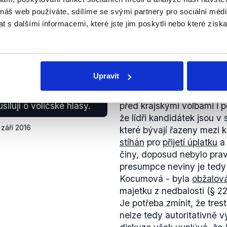
Stanislav Mackovík členem
Přesto svá prohlášení pod
 náš web používáte, sdílíme se svými partnery pro sociální média
nepodpořil žádným důkaz
 s dalšími informacemi, které jste jim poskytli nebo které získa
ZAVÁDĚJÍCÍ
é, když vznikala
e v politice nikdy
Upravit
Výrok hodnotíme jako zavá
kdo je spojován s
citace zmiňovaného stano
to dotklo jich samotných,
silují o voličské hlasy.
před krajskými volbami i p
že lídři kandidátek jsou v 
 září 2016
které bývají řazeny mezi k
stíhán
pro
přijetí úplatku
činy, doposud nebylo pra
presumpce neviny je tedy 
Kocumová - byla
obžalov
majetku z nedbalosti (§ 22
Je potřeba zmínit, že tre
nelze tedy autoritativně v