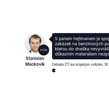
S panem hejtmanem je spoj
zakázek na benzinových pu
kterou do dneška nevyvráti
KSČM
důkazním materiálem nezpo
Stanislav
Mackovík
Debata ČT ke krajským volbám
,
16.