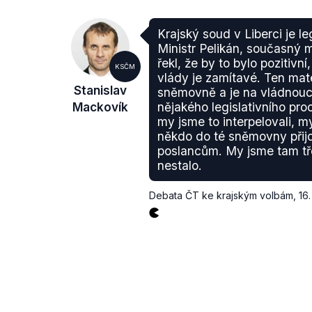
Krajský soud v Liberci je le
Ministr Pelikán, současný m
řekl, že by to bylo pozitivn
KSČM
vlády je zamítavé. Ten mate
Stanislav
sněmovně a je na vládnoucí
Mackovík
nějakého legislativního pr
my jsme to interpelovali, 
někdo do té sněmovny přijd
poslancům. My jsme tam třet
nestalo.
Debata ČT ke krajským volbám
,
16.