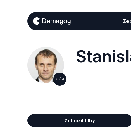
Ze s
Stanis
KSČM
Zobrazit filtry