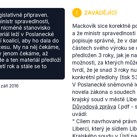
ZAVÁDĚJÍCÍ
gislativně připraven.
inistr spravedlnosti,
Mackovík sice korektně po
í, nicméně stanovisko
a že ministr spravedlnosti 
riál leží v Poslanecké
 koalici, aby ho dala do
popisuje správně, že v da
ocesu. My na něj čekáme,
částech svého výroku se 
my jenom čekáme, až
předložen 3 roky, jak je 
e a ten materiál předloží
možnosti, za kterých může
í rok a stále se to
tvrdí, že je snad 3 roky n
konkrétní předlohy (tisk 5
V Poslanecké sněmovně le
 září 2016
novela zákona o soudech 
krajský soud v městě Libe
Důvodová zpráva
(.pdf - 
uvádí:
"
Cílem navrhované právní
Liberci, který je sídlem 
Krajského soudu v Ústí na