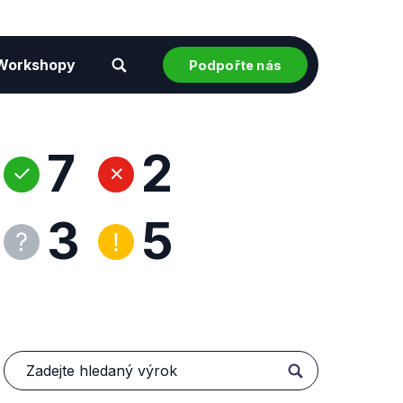
Workshopy
Podpořte nás
7
2
3
5