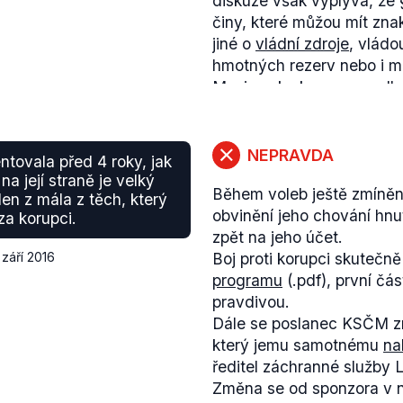
diskuze však vyplývá, že 
činy, které můžou mít zna
jiné o
vládní zdroje
, vládo
hmotných rezerv nebo i 
Mezi znaky korupce podl
porušení povinnosti. Nic
trestného činu není nezby
doložit, zda šlo o korupci 
NEPRAVDA
ntovala před 4 roky, jak
Kocumová obžalována, by 
na její straně je velký
Během voleb ještě zmíněn
korupční. Zavádějící je te
en z mála z těch, který
obvinění jeho chování hnu
korupce, neboť v případě 
a korupci.
zpět na jeho účet.
trestné činy, v případě 
 září 2016
Boj proti korupci skuteč
dojmu, že je stíhána pro 
programu
(.pdf), první čá
pravda - možná korupční
pravdivou.
dokazování.
Dále se poslanec KSČM zm
Dodejme, že v pokračová
který jemu samotnému
na
že neměl na mysli primár
ředitel záchranné služby 
slova "lídry kandidátek."
Změna se od sponzora v 
Koalice Změny pro Liberec