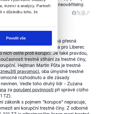
, výrok tak hodnotíme jako neověřitelný.
le dostupných informací skutečně nikdy
, inzerci a analýzy. Partneři
em.
li v důsledku toho, že
Povolit vše
dějící. Ačkoliv není dostupná přesná
viska, vymezovala se Změna pro Liberec
o nich ostře proti korupci. Je také pravdou,
současnosti trestně stíháni za trestné činy,
orupční. Hejtman Martin Půta je trestně
a
zneužití pravomoci
, oba úmyslné trestné
vomocně rozhodnuto a dle zásady
nevinen. Vedle toho druhý lídr - Zuzana
ána
za
porušení povinnosti
při správě cizího
1 TZ).
stní zákoník s pojmem "korupce" nepracuje,
ymezit ani korupční trestné činy. Z odborné