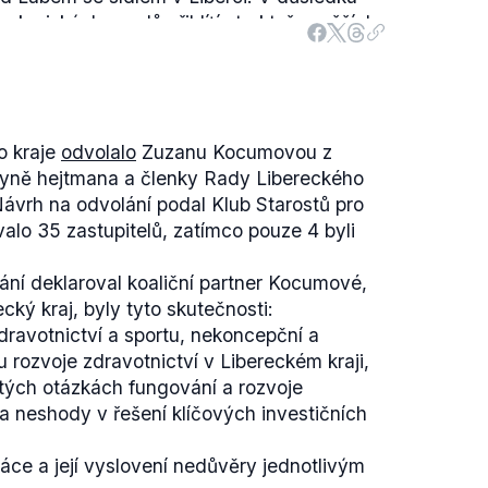
a krajských soudů přiblíţí struktuře vyšších
celků. Spolu s novým krajským soudem
Krajského státního
zastupitelství v Ústí nad
 Krajské státní zastupitelství v Liberci.
"
vny podán
8. července 2015
.
o kraje
odvolalo
Zuzanu Kocumovou z
Liberci skutečně Pelikán veřejně podpořil.
kyně hejtmana a členky Rady Libereckého
. února 2016 uvedl:
Návrh na odvolání podal Klub Starostů pro
to podporujeme proto, že Liberec to z
valo 35 zastupitelů, zatímco pouze 4 byli
 toho Ústí opravdu hodně daleko. Nejenom,
kže ta komunikace mezi těmi dvěma soudy je
ní deklaroval koaliční partner Kocumové,
jaksi socioekonomického jsou to dvě velmi
cký kraj, byly tyto skutečnosti:
to tam dohromady nefunguje. A do toho
 zdravotnictví a sportu, nekoncepční a
ě problematický z hlediska správy justice.
 rozvoje zdravotnictví v Libereckém kraji,
m té správě ulevili tím, že bychom od ní
itých otázkách fungování a rozvoje
blémové Liberecko, nám dává smysl."
Vláda
a neshody v řešení klíčových investičních
čně
nesouhlasné stanovisko
(.pdf). Její výtky
t návrhu a pak také některé legislativně
ce a její vyslovení nedůvěry jednotlivým