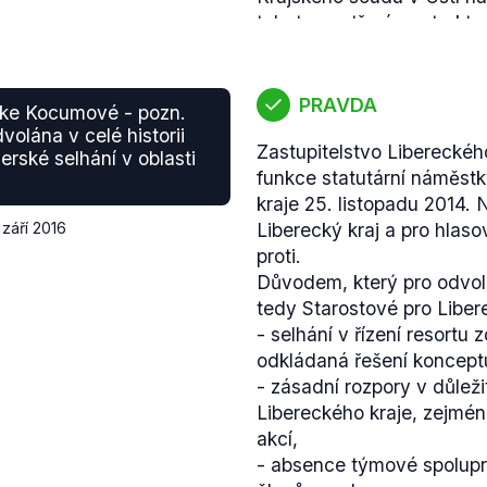
tohoto opatření se struktur
územních samosprávných 
vznikne namísto pobočky 
Labem se sídlem v Liberci i
PRAVDA
 (ke Kocumové - pozn.
Tento návrh byl
do Sněmo
olána v celé historii
Zastupitelstvo Libereckéh
Zřízení krajského soudu v 
rské selhání v oblasti
funkce statutární náměst
Pro server
Česká justice
5
kraje 25. listopadu 2014. 
"
Pokud jde o Liberec, my 
 září 2016
Liberecký kraj a pro hlaso
justičního hlediska má do
proti.
že je to dlouhá cesta, ta
Důvodem, který pro odvolá
obtížná, ale i z hlediska 
tedy Starostové pro Libere
různé oblasti a moc nám 
- selhání v řízení resortu
ještě Ústecký kraj je hodn
odkládaná řešení konceptu
Takže představa, že bycho
- zásadní rozpory v důlež
oddělili relativně bezpro
Libereckého kraje, zejmén
k návrhu vyslovila skute
akcí,
jsou zejména nekoncepčnos
- absence týmové spoluprá
technické požadavky.