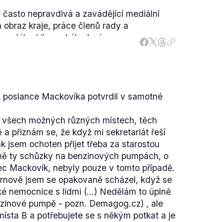
zřízení krajského soudu v Liberci bylo
 často nepravdivá a zavádějící mediální
ací
. Konkrétně poslance Václava Horáčka
 obraz kraje, práce členů rady a
raji. Ten se na danou věc dotazou
y celého Libereckého kraje.
ru 2014. Tedy ještě před podanou
 Kocumové však nebyl první. V dubnu roku
ve věci interpeloval ministra Pelikána i
omunisté, ten však
nebyl přijat
(.pdf, str. 26).
nu 2016
. V odpovědi Mackovíkovi Pelikán
u mělo
hlasovat
(.pdf, str. 85) v srpnu
u zřízení soudu.
l však bod odložen na další jednání, kde se
avrhnout na zařazení na program schůze,
k poslance Mackovíka potvrdil v samotné
ěmovně. Nejde tedy pouze o vládní koalici.
avdivý, protože se nepodařilo dohledat
celý rok zkusit prosadit bod na jednání
a všech možných různých místech, těch
 rady Libereckého kraje. Zda šlo v tomto o
e to jeho právo (stejně jako dalších
a přiznám se, že když mi sekretariát řeší
íše interpretace Mackovíka.
zákon o jednacím řádu
Poslanecké
k jsem ochoten přijet třeba za starostou
k
nevyužil
.
ně ty schůzky na benzinových pumpách, o
 který má za cíl zřídit krajský soud v
ec Mackovík, nebyly pouze v tomto případě.
 Vláda jej skutečně odmítla, byť ministr
rnově jsem se opakovaně scházel, když se
ou veřejně souhlas později vyslovil. Je také
ké nemocnice s lidmi (...) Nedělám to úplně
ylo interpelováno. Zákon je ve sněmovně
nzinové pumpě - pozn. Demagog.cz)
, ale
ok", Mackovík ve svém výroku naznačuje,
místa B a potřebujete se s někým potkat a je
vláda již 3 roky ignoruje, reálně se tak děje