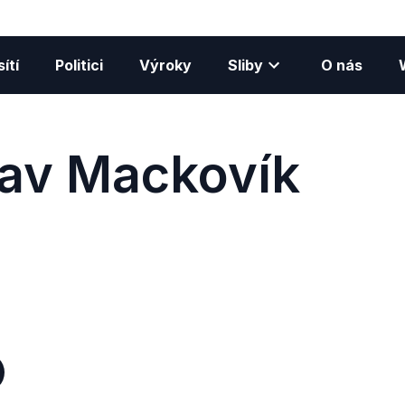
ítí
Politici
Výroky
Sliby
O nás
lav Mackovík