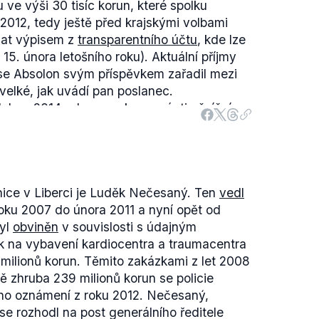
u ve výši 30 tisíc korun, které spolku
 po volbách v roce 2012 a jedním z jejích
2012, tedy ještě před krajskými volbami
orupce, respektive boj proti ní. Starostové
at výpisem z
transparentního účtu
, kde lze
 korupci ve svém
programu
nic, mluví v něm
5. února letošního roku). Aktuální příjmy
čelnosti a nutnosti investic, průhledném
 se Absolon svým příspěvkem zařadil mezi
zek. Změna naopak ve svých
informacích
velké, jak uvádí pan poslanec.
před krajskými volbami zmiňuje korupci a boj
 dubna 2014
odsouzen
k osmnáctiměsíčnímu
eněžní pokutě. Podle státního zástupce prý
r. 2, článek II) uzavřená mezi těmito dvěma
oji nabídku až na milion korun.
o volbách dokonce obsahuje toto téma na
nemohla před volbami tušit, že bude jeden
lů. Podle této smlouvy měla vzniknout (a v
n za korupci, a vrácením sponzorského daru
otikorupční strategie a
Protikorupční komise
ice v Liberci je Luděk Nečesaný. Ten
vedl
hem před odsouzením dala jasně najevo
hdejší lídr hnutí Změna pro Liberecký kraj
oku 2007 do února 2011 a nyní opět od
 jednání.
 radě kraje, aby se mohl věnovat této
byl
obviněn
v souvislosti s údajným
 následující rok
zrušena
.
 na vybavení kardiocentra a traumacentra
vůli části, kde Mackovík naznačuje spojení
milionů korun. Těmito zakázkami z let 2008
 zhruba 239 milionů korun se policie
ího oznámení z roku 2012. Nečesaný,
 se rozhodl na post generálního ředitele