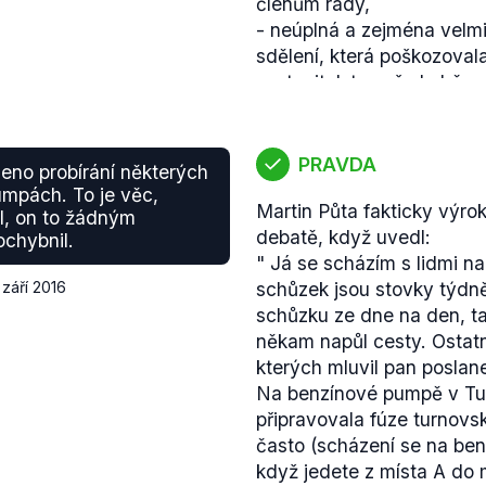
členům rady,
Je také pravdou, že téma 
- neúplná a zejména velmi
tématem několika
interpel
sdělení, která poškozovala
zvoleného v Libereckém k
zastupitelstva před občan
ministryně Válkové v úno
Návrh na odvolání Zuzany
poslaneckou novelou. Dále 
2014 podali tento návrh k
poslanec Mackovík v
květ
Dříve se o stejném návrh
opětovně podpořil myšlenk
PRAVDA
eno probírání některých
stejného roku, nakonec by
Aktuálně je třeba návrh n
mpách. To je věc,
Martin Půta fakticky výro
o něm již nehlasovalo.
což je věcí většiny ve sn
l, on to žádným
debatě, když uvedl:
Výrok je hodnocen jako pr
Ovšem stejně tak mohl za 
chybnil.
"
Já se scházím s lidmi n
podobný případ odvolání z
poslanec Mackovík, neboť j
 září 2016
schůzek jsou stovky týdně 
managerské selhání, je sp
poslanců), které mu dává
schůzku ze dne na den, ta
sněmovny. Toho Mackoví
někam napůl cesty. Ostat
Je tedy pravdou, že zákon,
kterých mluvil pan poslan
Liberci, byl již předložen.
Na benzínové pumpě v Tu
Pelikán s ideou jako takov
připravovala fúze turnovs
pravdou, že téma soudu b
často
(scházení se na be
ovšem předložen "pouhý r
když jedete z místa A do 
že tento poslanecký návrh 