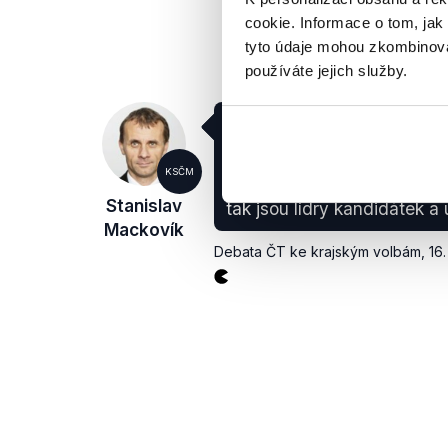
cookie. Informace o tom, jak
tyto údaje mohou zkombinovat
používáte jejich služby.
Dokonce Změna a Starostov
krajská koalice, tak říkali, ž
nebudou tolerovat nikoho, 
KSČM
korupcí. A vidíte, když se 
Stanislav
tak jsou lídry kandidátek a u
Mackovík
Debata ČT ke krajským volbám
,
16.