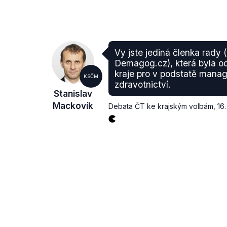
Vy jste jediná členka rady
Demagog.cz), která byla odv
kraje pro v podstatě manage
KSČM
zdravotnictví.
Stanislav
Mackovík
Debata ČT ke krajským volbám
,
16.