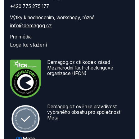
+420 775 275 177
Výtky k hodnocením, workshopy, různé
info@demagog.cz
Pro média
Loga ke stažení
Demagog.cz ctí kodex zásad
Mezinárodní fact-checkingové
organizace (IFCN)
Demagog.cz ověřuje pravdivost
vybraného obsahu pro společnost
Meta