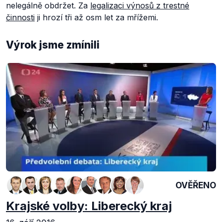
nelegálně obdržet. Za
legalizaci výnosů z trestné
činnosti
ji hrozí tři až osm let za mřížemi.
Výrok jsme zmínili
OVĚŘENO
Krajské volby: Liberecký kraj