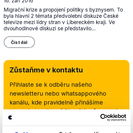
16. září 2016
Migrační krize a propojení politiky s byznysem. To
byla hlavní 2 témata předvolební diskuze České
televize mezi lídry stran v Libereckém kraji. Ve
dvouhodinové diskuzi se představilo...
Číst dál
Zůstaňme v kontaktu
Přihlaste se k odběru našeho
newsletteru nebo
whatsappového
kanálu, kde pravidelně přinášíme
shrnutí nejzajímavějších článků a analýz.
Začněte nás odebírat, a mějte tak
přehled o tom, jaké dezinformace a