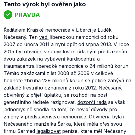
Tento výrok byl ověřen jako
PRAVDA
Ředitelem
Krajské nemocnice v Liberci je Luděk
Nečesaný. Ten
vedl
libereckou nemocnici od roku
2007 do února 2011 a nyní opět od srpna 2013. V roce
2015 byl
obviněn
v souvislosti s údajným předražením
dvou zakázek na vybavení kardiocentra a
traumacentra liberecké nemocnice o 24 milionů korun.
Těmito zakázkami z let 2008 až 2009 v celkové
hodnotě zhruba 239 milionů korun se policie zabývá na
základě trestního oznámení z roku 2012. Nečesaný,
obviněný z
přijetí úplatku
, se rozhodl na post
generálního ředitele rezignovat,
dozorčí rada
se však
jednomyslně shodla na tom, že nevidí důvody pro
změny v představenstvu nemocnice.
Obviněna
byla i
Nečesaného manželka Šárka, která měla přes svou
firmu Sarmed
legalizovat
peníze, které měl Nečesaný