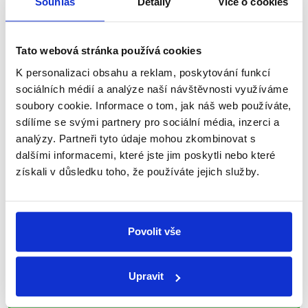
Souhlas
Detaily
Více o cookies
nepravdy se zrovna v Česku šíří.
Tato webová stránka používá cookies
Newsletter
WhatsApp
K personalizaci obsahu a reklam, poskytování funkcí
sociálních médií a analýze naší návštěvnosti využíváme
soubory cookie. Informace o tom, jak náš web používáte,
Sociální sítě
sdílíme se svými partnery pro sociální média, inzerci a
analýzy. Partneři tyto údaje mohou zkombinovat s
Nenechte si ujít nejnovější události
dalšími informacemi, které jste jim poskytli nebo které
získali v důsledku toho, že používáte jejich služby.
z Demagog.cz. Sdílením našich
příspěvků přátelům podpoříte naši
práci.
Povolit vše
Upravit