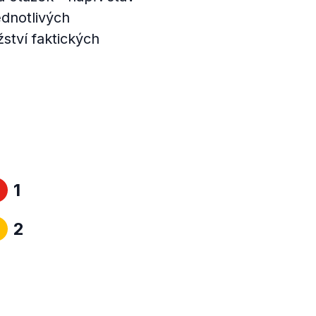
ednotlivých
ství faktických
1
2