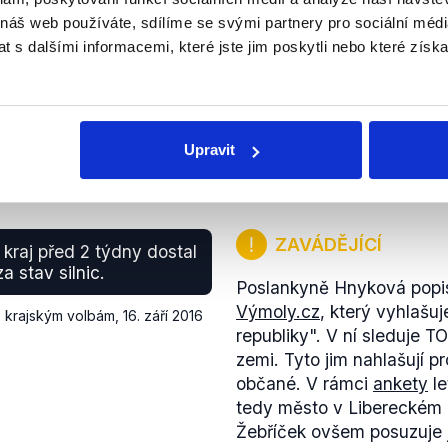
0
 náš web používáte, sdílíme se svými partnery pro sociální média
 s dalšími informacemi, které jste jim poskytli nebo které získa
Upravit
ZAVÁDĚJÍCÍ
 kraj před 2 týdny dostal
a stav silnic.
Poslankyně Hnyková popis
Výmoly.cz
, který vyhlašuj
 krajským volbám
,
16. září 2016
republiky". V ní sleduje T
zemi. Tyto jim nahlašují p
občané. V rámci
ankety
le
tedy město v Libereckém k
Žebříček ovšem posuzuje j