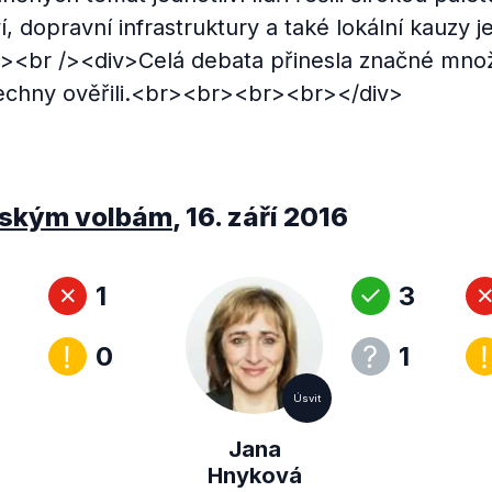
í, dopravní infrastruktury a také lokální kauzy j
><br /><div>Celá debata přinesla značné množ
šechny ověřili.<br><br><br><br></div>
jským volbám
,
16. září 2016
1
3
0
1
Úsvit
Jana
Hnyková