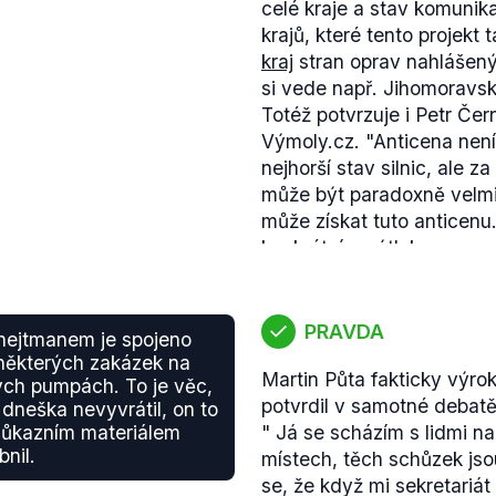
celé kraje a stav komunika
krajů, které tento projekt 
kraj
stran oprav nahlášený
si vede např. Jihomoravsk
Totéž potvrzuje i Petr Čern
Výmoly.cz.
"Anticena není
nejhorší stav silnic, ale za
může být paradoxně velmi
může získat tuto anticenu.
konkrétním výtlukem a n
silnic v kraji. Příkladem m
Praha získala 2x po sobě a
republice" (za ulici Na Se
PRAVDA
hejtmanem je spojeno
2015 získala cenu za Nejak
 některých zakázek na
Martin Půta fakticky výr
anticeny tedy nemá nic 
ch pumpách. To je věc,
potvrdil v samotné debatě
stavem silnic v daném kra
 dneška nevyvrátil, on to
ůkazním materiálem
"
Já se scházím s lidmi 
konkrétní úsek, který trápí
nil.
místech, těch schůzek jso
nejvíce bodů."
se, že když mi sekretariát
Poslankyně Hnyková tedy