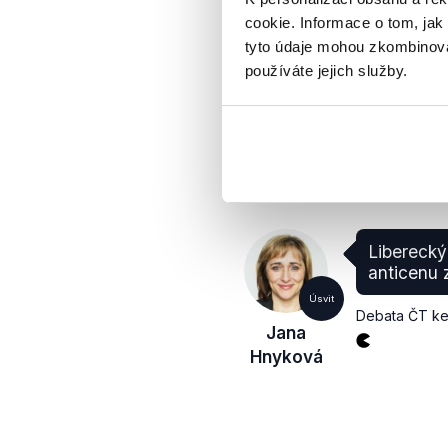
0
cookie. Informace o tom, jak
tyto údaje mohou zkombinovat
ANO
používáte jejich služby.
Jitka
Volfová
Poslankyně
Liberecký
anticenu z
Úsvit
Debata ČT ke
Jana
Hnyková