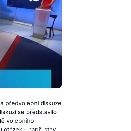
ta předvolební diskuze
iskuzi se představilo
adě volebního
u otázek - např. stav