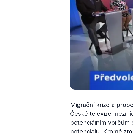
Migrační krize a propo
České televize mezi lí
potenciálním voličům c
potenciálu. Kromě zmín