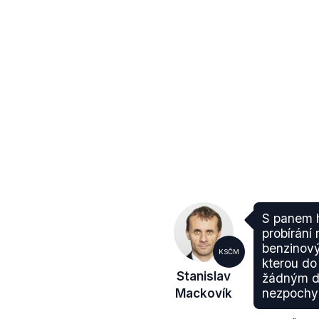
S panem 
probírání
benzinový
KSČM
kterou do
Stanislav
žádným d
Mackovík
nezpochyb