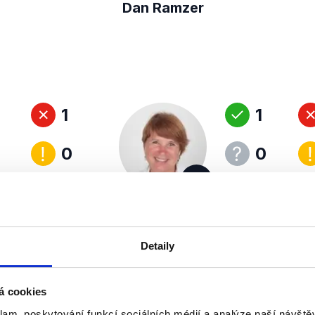
Dan Ramzer
1
1
0
0
BpLBK
Lidie
Vajnerová
Detaily
1
á cookies
klam, poskytování funkcí sociálních médií a analýze naší návšt