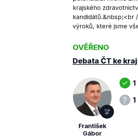
krajského zdravotnictv
kandidátů.&nbsp;<br /
výroků, které jsme v
OVĚŘENO
Debata ČT ke kra
1
1
TOP
09
František
Gábor