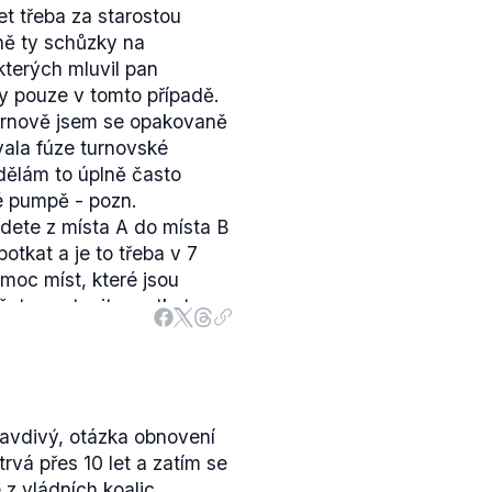
et třeba za starostou
ekům" na vyšší, krajskou
ně ty schůzky na
tíme jako zavádějící.
terých mluvil pan
y pouze v tomto případě.
rnově jsem se opakovaně
vala fúze turnovské
edělám to úplně často
é pumpě - pozn.
edete z místa A do místa B
otkat a je to třeba v 7
moc míst, které jsou
ete zastavit a potkat se s
vit.
"
isí s údajně předraženou
kostela Maří Magdaleny.
e čelí obvinění
dalších
ravdivý, otázka obnovení
figurují pracovníci
trvá přes 10 let a zatím se
 i zaměstnanci úřadu ROP
 z vládních koalic.
díleli na zakázce a podle