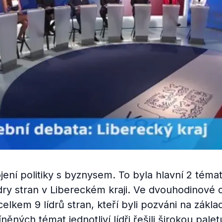
jení politiky s byznysem. To byla hlavní 2 téma
dry stran v Libereckém kraji. Ve dvouhodinové d
elkem 9 lídrů stran, kteří byli pozváni na zákl
ěných témat jednotliví lídři řešili širokou palet