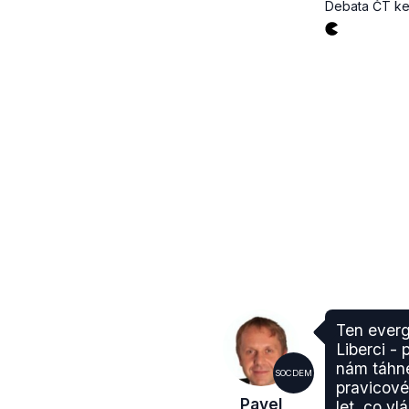
Debata ČT ke
Ten everg
Liberci -
nám táhne
SOCDEM
pravicové
Pavel
let, co vl