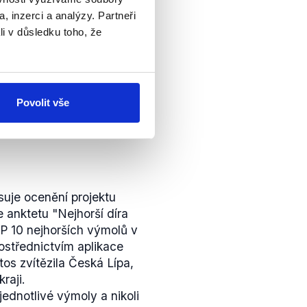
, inzerci a analýzy. Partneři
li v důsledku toho, že
Povolit vše
uje ocenění projektu
e anktetu "Nejhorší díra
OP 10 nejhorších výmolů v
rostřednictvím aplikace
tos zvítězila Česká Lípa,
raji.
ednotlivé výmoly a nikoli