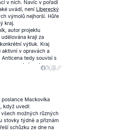
cí v nich. Navíc v pořadí
také uvádí, není
Liberecký
ch výmolů nejhorší. Hůře
ý kraj.
ík, autor projektu
 udělována kraji za
 konkrétní výtluk. Kraj
 aktivní v opravách a
 Anticena tedy souvisí s
e se samostným stavem
ůže být situace v Praze.
nticenu "Nejhorší díra v
řadišti), současně v roce
tivnější kraj. Udělení
ok poslance Mackovíka
společného s obecným
, když uvedl:
ji. Má spíše upozornit na
na všech možných různých
 lidi a dali mu v hlasování
u stovky týdně a přiznám
 řeší schůzku ze dne na
 posouvá cenu udělenou