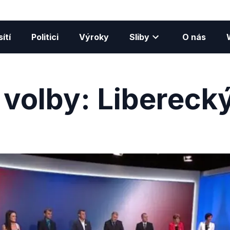
ítí
Politici
Výroky
Sliby
O nás
 volby: Liberecký