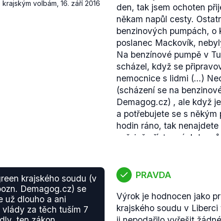
 krajským volbám
,
16. září 2016
den, tak jsem ochoten přij
"jednotlivým silničním ús
někam napůl cesty. Ostat
úroveň. Výrok proto hodno
benzinových pumpách, o k
poslanec Mackovík, nebyl
Na benzínové pumpě v Tu
scházel, když se připravo
nemocnice s lidmi (...) N
(scházení se na benzinov
Demagog.cz)
, ale když j
a potřebujete se s někým p
hodin ráno, tak nenajdete 
veřejně přístupné, kde můž
tím, s kým potřebujete mlu
Kauza hejtmana Půty souv
rekonstrukcí libereckého 
PRAVDA
reen krajského soudu (v
Spolu s hejtmanem v kauz
 pozn. Demagog.cz) se
Výrok je hodnocen jako p
devět osob
, mezi kterými 
 už dlouho a ani
krajského soudu v Liberci 
stavební firmy Metrostav
 vlády za těch tuším 7
ádly, ten zákon
ji nepodařilo vyřešit žádné
Severovýchod, kteří se po