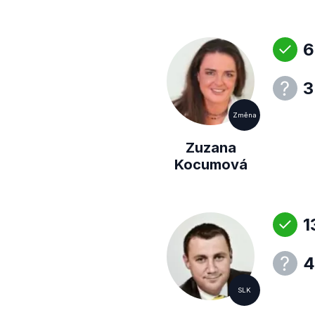
6
3
Změna
Zuzana
Kocumová
1
4
SLK