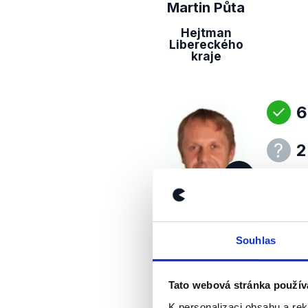
Martin Půta
Hejtman
Libereckého
kraje
6
2
SOCDEM
Pavel
Svoboda
Souhlas
3
Tato webová stránka použív
K personalizaci obsahu a re