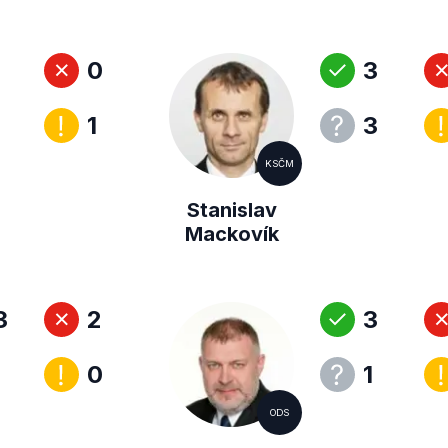
0
3
1
3
KSČM
Stanislav
Mackovík
3
2
3
0
1
ODS