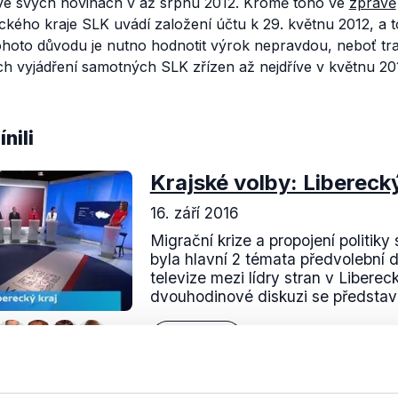
u ve svých novinách v až srpnu 2012. Kromě toho ve
zprávě
eckého kraje SLK uvádí založení účtu k 29. květnu 2012, a 
hoto důvodu je nutno hodnotit výrok nepravdou, neboť tra
 vyjádření samotných SLK zřízen až nejdříve v květnu 2012
nili
Krajské volby: Liberecký
16. září 2016
Migrační krize a propojení politik
byla hlavní 2 témata předvolební 
televize mezi lídry stran v Liberec
dvouhodinové diskuzi se představil
Číst dál