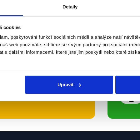
Detaily
Soci
á cookies
klam, poskytování funkcí sociálních médií a analýze naší návšt
sletteru nebo
Nenecht
 náš web používáte, sdílíme se svými partnery pro sociální média
delně přinášíme shrnutí
z Dema
 s dalšími informacemi, které jste jim poskytli nebo které získa
 Začněte nás odebírat, a
příspě
ezinformace a nepravdy se
práci.
Upravit
WhatsApp