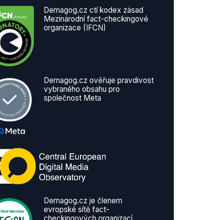
Demagog.cz ctí kodex zásad
Mezinárodní fact-checkingové
organizace (IFCN)
Demagog.cz ověřuje pravdivost
vybraného obsahu pro
společnost Meta
Demagog.cz je členem
evropské sítě fact-
checkingových organizací