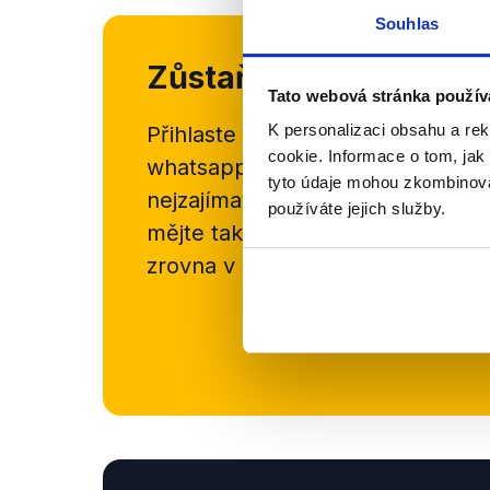
Souhlas
Zůstaňme v kontaktu
Tato webová stránka použív
K personalizaci obsahu a re
Přihlaste se k odběru našeho
new
cookie. Informace o tom, jak
whatsappového kanálu, kde pravi
tyto údaje mohou zkombinovat
nejzajímavějších článků a analýz.
používáte jejich služby.
mějte tak přehled o tom, jaké d
zrovna v Česku šíří.
Newsletter