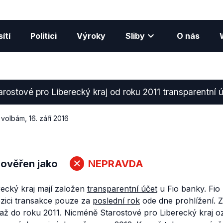
ítí
Politici
Výroky
Sliby
O nás
ostové pro Liberecký kraj od roku 2011 transparentní ú
 volbám
,
16. září 2016
 ověřen jako
NEPRAVDA
recký kraj mají založen
transparentní účet
u Fio banky. Fio
ozici transakce pouze za
poslední rok
ode dne prohlížení. 
 až do roku 2011. Nicméně Starostové pro Liberecký kraj o