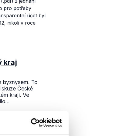
(.pdf) z jednání
to
pro potřeby
nsparentní účet byl
, nikoli v roce
 kraj
y s byznysem. To
diskuze České
kém kraji. Ve
o...