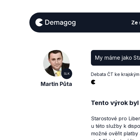
Ze s
My máme jako Star
Debata ČT ke krajským
SLK
Martin Půta
Tento výrok byl
Starostové pro Libe
u této služby k disp
možné ověřit platby