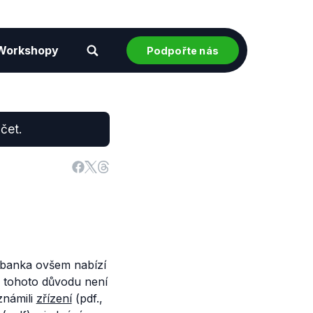
Workshopy
Podpořte nás
čet.
 banka ovšem nabízí
Z tohoto důvodu není
známili
zřízení
(pdf.,