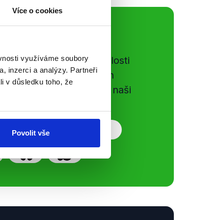
Více o cookies
ální sítě
ěvnosti využíváme soubory
e si ujít nejnovější události
, inzerci a analýzy. Partneři
gog.cz. Sdílením našich
li v důsledku toho, že
vků přátelům podpoříte naši
Povolit vše