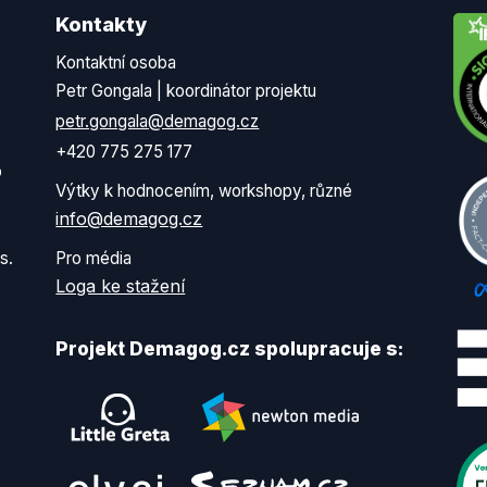
Kontakty
Kontaktní osoba
Petr Gongala | koordinátor projektu
petr.gongala@demagog.cz
+420 775 275 177
o
Výtky k hodnocením, workshopy, různé
info@demagog.cz
s.
Pro média
Loga ke stažení
Projekt Demagog.cz spolupracuje s: