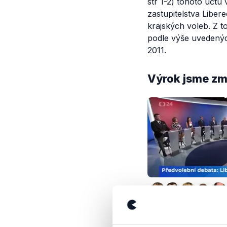
str 1-2) tohoto účt
zastupitelstva Liber
krajských voleb.
Z to
podle výše uvedených
2011.
Výrok jsme zmí
OVĚŘENO