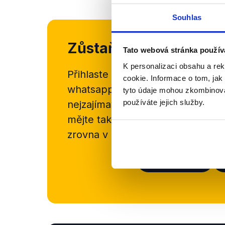
Souhlas
Zůstaňme v kontaktu
Tato webová stránka použív
K personalizaci obsahu a re
Přihlaste se k odběru našeho
new
cookie. Informace o tom, jak
whatsappového kanálu, kde pravi
tyto údaje mohou zkombinovat
používáte jejich služby.
nejzajímavějších článků a analýz.
mějte tak přehled o tom, jaké d
zrovna v Česku šíří.
Newsletter