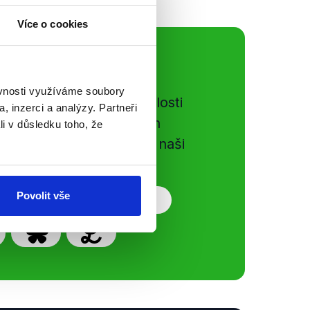
Více o cookies
ální sítě
ěvnosti využíváme soubory
e si ujít nejnovější události
, inzerci a analýzy. Partneři
gog.cz. Sdílením našich
li v důsledku toho, že
vků přátelům podpoříte naši
Povolit vše