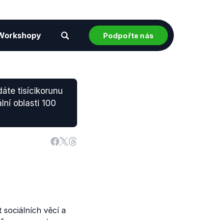
Workshopy
Podpořte nás
dáte tisícikorunu
ní oblasti 100
 sociálních věcí a