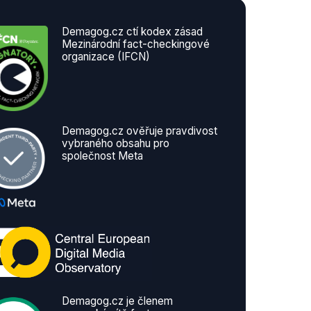
Demagog.cz ctí kodex zásad
Mezinárodní fact-checkingové
organizace (IFCN)
Demagog.cz ověřuje pravdivost
vybraného obsahu pro
společnost Meta
Demagog.cz je členem