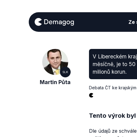
Ze s
V Libereckém kraji
měsíčně, je to 50
milionů korun.
SLK
Martin Půta
Debata ČT ke krajským
Tento výrok byl
Dle údajů ze schvá