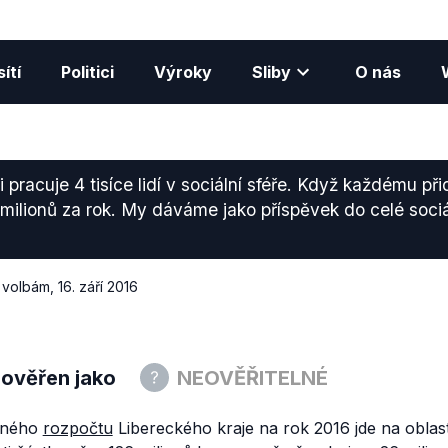
ítí
Politici
Výroky
Sliby
O nás
 pracuje 4 tisíce lidí v sociální sféře. Když každému při
 milionů za rok. My dáváme jako příspěvek do celé sociál
 volbám
,
16. září 2016
 ověřen jako
NEOVĚŘITELNÉ
leného
rozpočtu
Libereckého kraje na rok 2016 jde na oblast