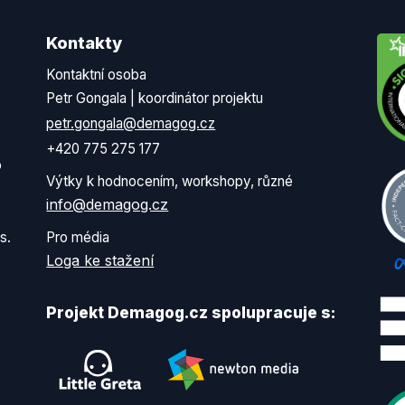
Kontakty
Kontaktní osoba
Petr Gongala | koordinátor projektu
petr.gongala@demagog.cz
+420 775 275 177
o
Výtky k hodnocením, workshopy, různé
info@demagog.cz
s.
Pro média
Loga ke stažení
Projekt Demagog.cz spolupracuje s: