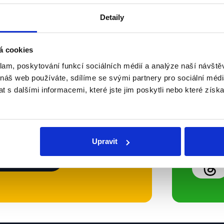
Detaily
Soci
á cookies
klam, poskytování funkcí sociálních médií a analýze naší návšt
sletteru nebo
Nenecht
 náš web používáte, sdílíme se svými partnery pro sociální média
delně přinášíme shrnutí
z Dema
 s dalšími informacemi, které jste jim poskytli nebo které získa
 Začněte nás odebírat, a
příspě
ezinformace a nepravdy se
práci.
Upravit
WhatsApp