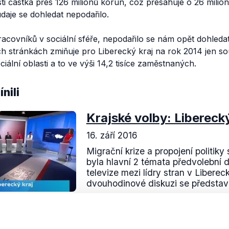
sti částka přes 126 milionů korun, což přesahuje o 26 mil
údaje se dohledat nepodařilo.
acovníků v sociální sféře, nepodařilo se nám opět dohleda
h stránkách zmiňuje pro Liberecký kraj na rok 2014 jen s
ciální oblasti a to ve výši 14,2 tisíce zaměstnaných.
nili
Krajské volby: Liberecký
16. září 2016
Migrační krize a propojení politik
byla hlavní 2 témata předvolební 
televize mezi lídry stran v Liberec
dvouhodinové diskuzi se představil
Číst dál