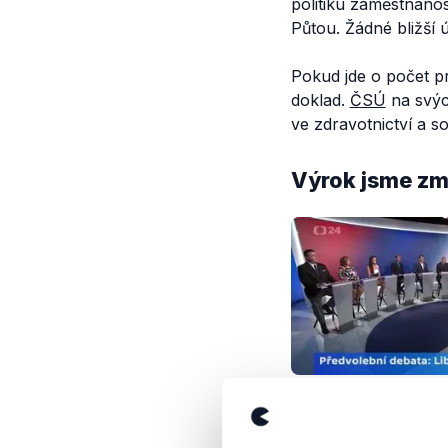
politiku zaměstnano
Půtou. Žádné bližší 
Pokud jde o počet pr
doklad.
ČSÚ
na svýc
ve zdravotnictví a so
Výrok jsme zmí
OVĚŘENO