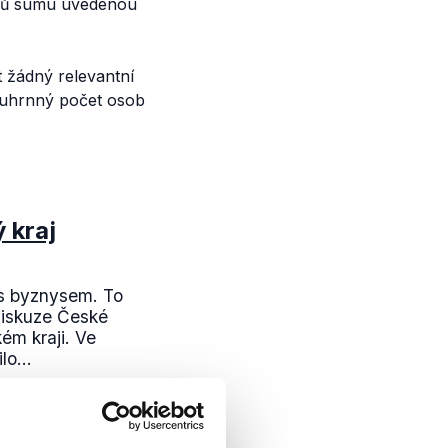
ionů sumu uvedenou
t žádný relevantní
ouhrnný počet osob
 kraj
y s byznysem. To
diskuze České
kém kraji. Ve
o...