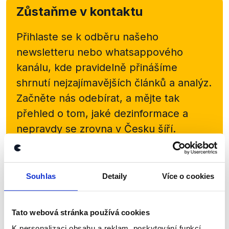
Zůstaňme v kontaktu
Přihlaste se k odběru našeho
newsletteru nebo
whatsappového
kanálu, kde pravidelně přinášíme
shrnutí nejzajímavějších článků a analýz.
Začněte nás odebírat, a mějte tak
přehled o tom, jaké dezinformace a
nepravdy se zrovna v Česku šíří.
Newsletter
WhatsApp
Souhlas
Detaily
Více o cookies
Sociální sítě
Tato webová stránka používá cookies
K personalizaci obsahu a reklam, poskytování funkcí