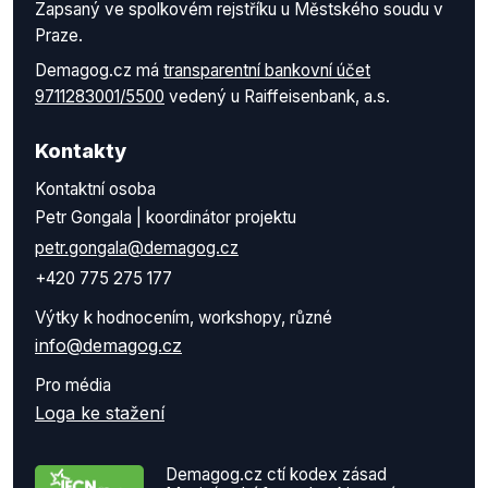
Zapsaný ve spolkovém rejstříku u Městského soudu v
Praze.
Demagog.cz má
transparentní bankovní účet
9711283001/5500
vedený u Raiffeisenbank, a.s.
Kontakty
Kontaktní osoba
Petr Gongala | koordinátor projektu
petr.gongala@demagog.cz
+420 775 275 177
Výtky k hodnocením, workshopy, různé
info@demagog.cz
Pro média
Loga ke stažení
Demagog.cz ctí kodex zásad