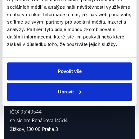
Nenechte si ujít nejnovější události
sociálních médií a analýze naší návštěvnosti využíváme
z Demagog.cz. Sdílením našich
soubory cookie. Informace o tom, jak náš web používáte,
příspěvků přátelům podpoříte naši
sdílíme se svými partnery pro sociální média, inzerci a
analýzy. Partneři tyto údaje mohou zkombinovat s
práci.
dalšími informacemi, které jste jim poskytli nebo které
získali v důsledku toho, že používáte jejich služby.
Povolit vše
Upravit
Demagog.cz, z.s.
IČO: 05140544
se sídlem Roháčova 145/14
Žižkov, 130 00 Praha 3