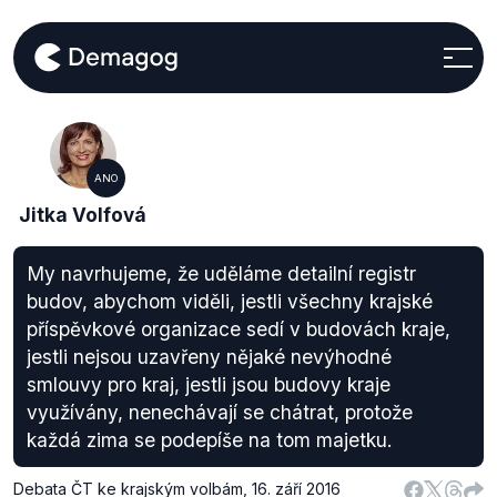
ANO
Jitka Volfová
My navrhujeme, že uděláme detailní registr
budov, abychom viděli, jestli všechny krajské
příspěvkové organizace sedí v budovách kraje,
jestli nejsou uzavřeny nějaké nevýhodné
smlouvy pro kraj, jestli jsou budovy kraje
využívány, nenechávají se chátrat, protože
každá zima se podepíše na tom majetku.
Debata ČT ke krajským volbám
,
16. září 2016